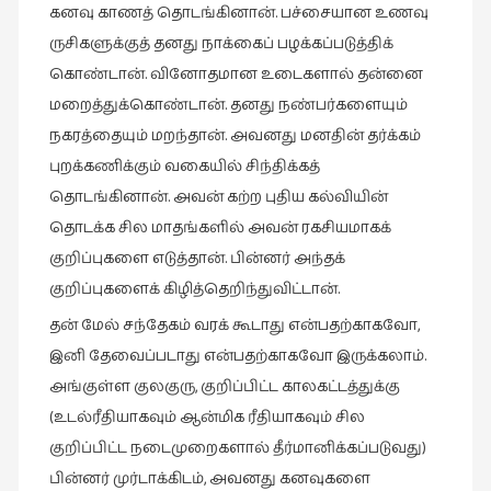
கனவு
காணத்
தொடங்கினான்
.
பச்சையான
உணவு
சிறிய
உண்மைகள்
ருசிகளுக்குத்
தனது
நாக்கைப்
பழக்கப்படுத்திக்
(6)
கொண்டான்
.
வினோதமான
உடைகளால்
தன்னை
மறைத்துக்கொண்டான்
.
தனது
நண்பர்களையும்
சிறுகதை
(138)
நகரத்தையும்
மறந்தான்
.
அவனது
மனதின்
தர்க்கம்
புறக்கணிக்கும்
வகையில்
சிந்திக்கத்
சினிமா
தொடங்கினான்
.
அவன்
கற்ற
புதிய
கல்வியின்
(566)
தொடக்க
சில
மாதங்களில்
அவன்
ரகசியமாகக்
சுழலும்
குறிப்புகளை
எடுத்தான்
.
பின்னர்
அந்தக்
பார்வைகள்
குறிப்புகளைக்
கிழித்தெறிந்துவிட்டான்
.
(1)
தன்
மேல்
சந்தேகம்
வரக்
கூடாது
என்பதற்காகவோ
,
தனிமை
இனி
தேவைப்படாது
என்பதற்காகவோ
இருக்கலாம்
.
கொண்டவர்கள்
(1)
அங்குள்ள
குலகுரு
,
குறிப்பிட்ட
காலகட்டத்துக்கு
(
உடல்ரீதியாகவும்
ஆன்மிக
ரீதியாகவும்
சில
திரை
குறிப்பிட்ட
நடைமுறைகளால்
தீர்மானிக்கப்படுவது
)
எழுத்து
(4)
பின்னர்
முர்டாக்கிடம்
,
அவனது
கனவுகளை