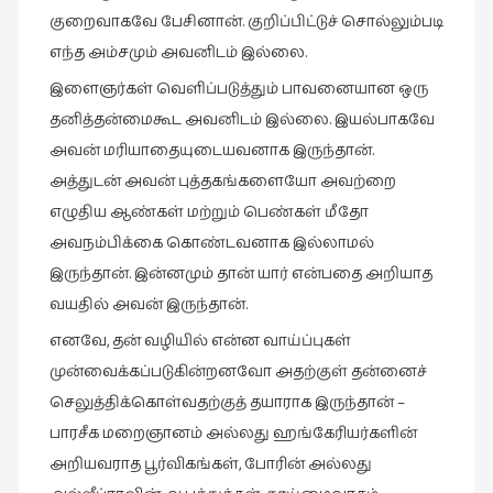
இலக்கியப்
குறைவாகவே
பேசினான்
.
குறிப்பிட்டுச்
சொல்லும்படி
பேருரைகள்
எந்த
அம்சமும்
அவனிடம்
இல்லை
.
(7)
இளைஞர்கள்
வெளிப்படுத்தும்
பாவனையான
ஒரு
ஊடகம்
தனித்தன்மைகூட
அவனிடம்
இல்லை
.
இயல்பாகவே
(1)
அவன்
மரியாதையுடையவனாக
இருந்தான்
.
எனக்குப்
அத்துடன்
அவன்
புத்தகங்களையோ
அவற்றை
பிடித்த
எழுதிய
ஆண்கள்
மற்றும்
பெண்கள்
மீதோ
கதைகள்
அவநம்பிக்கை
கொண்டவனாக
இல்லாமல்
(39)
இருந்தான்
.
இன்னமும்
தான்
யார்
என்பதை
அறியாத
எனது
வயதில்
அவன்
இருந்தான்
.
பரிந்துரைகள்
எனவே
,
தன்
வழியில்
என்ன
வாய்ப்புகள்
(5)
முன்வைக்கப்படுகின்றனவோ
அதற்குள்
தன்னைச்
ஓவியங்கள்
செலுத்திக்கொள்வதற்குத்
தயாராக
இருந்தான்
–
(47)
பாரசீக
மறைஞானம்
அல்லது
ஹங்கேரியர்களின்
ஓவியங்கள்
அறியவராத
பூர்விகங்கள்
,
போரின்
அல்லது
(53)