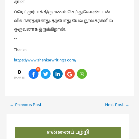
தான்
.
வரலாறு
ப்ரெட்
முர்டாக்
திருமணம்
செய்துகொண்டான்
.
(2)
விவாகரத்தானது
.
தற்போது
யேல்
நூலகர்களில்
வரலாறு
ஒருவனாக
இருக்கிறான்
.
(4)
**
வாசிப்பில்
Thanks
இன்று
https://www.shankarwritings.com/
(1)
0
0
விமர்சனம்
SHARES
(19)
விளையாட்டு
(2)
Post
←
Previous Post
Next Post
→
ஷேக்ஸ்பியரின்
navigation
உலகம்
(1)
என்னைப் பற்றி