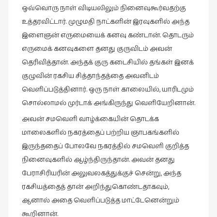
ஒவ்வொரு
நாள்
விடியலிலும்
நினைவுகூர்வதற்கு
நாடகம்
உத்தரவிட்டார்
.
முழுமதி
நாட்களின்
இரவுகளில்
அந்த
(8)
இளைஞன்
எருமையைக்
கனவு
கண்டான்
.
தொடரும்
நாவல்கள்
எருமைக்
கனவுகளை
தனது
குருவிடம்
அவன்
(1)
தெரிவித்தான்
.
அந்தக்
குரு
கடைசியில்
தங்கள்
இனக்
நாவல்கள்
குழுவின்
ரகசிய
சித்தாந்தத்தை
அவனிடம்
(40)
வெளிப்படுத்தினார்
.
ஒரு
நாள்
காலையில்
,
யாரிடமும்
நினைவுகுறிப்பு
சொல்லாமல்
முர்டாக்
அங்கிருந்து
வெளியேறினான்
.
(7)
அவன்
சமவெளி
வாழ்க்கையின்
தொடக்க
நுண்கலை
மாலைகளில்
நகரத்தைப்
பற்றிய
ஞாபகங்களில்
(5)
இருந்ததைப்
போலவே
நகரத்தில்
சமவெளி
குறித்த
நுண்கலை
நினைவுகளில்
ஆழ்ந்திருந்தான்
.
அவன்
தனது
(11)
பேராசிரியரின்
அலுவலகத்துக்குச்
சென்று
,
அந்த
நூலக
ரகசியத்தைத்
தான்
அறிந்துகொண்டதாகவும்
,
மனிதர்கள்
ஆனால்
அதை
வெளிப்படுத்த
மாட்டேனென்றும்
(32)
கூறினான்
.