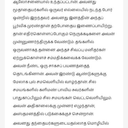
கவிதை
ஆலோசனையால்
உந்தப்பட்டான்
.
அவனது
(29)
மூதாதையர்களில்
ஒருவர்
எல்லையில்
நடந்த
போர்
காந்தியின்
ஒன்றில்
இறந்தவர்
.
அவனது
இனத்தின்
அந்தப்
நிழலில்
பூர்விக
முரண்தான்
தற்போதைய
இணைப்பாயிற்று
.
(6)
தான்
எதிர்கொள்ளப்போகும்
நெருக்கடிகளை
அவன்
காமிக்ஸ்
முன்னுணர்ந்திருக்க
வேண்டும்
.
தங்களில்
(7)
ஒருவனாகத்
தன்னை
அந்தச்
சிவப்பு
மனிதர்கள்
காலைக்
ஏற்றுக்கொள்ளச்
சம்மதிக்கவைக்க
வேண்டும்
.
குறிப்புகள்
அவன்
நீண்ட
ஒரு
சாகசப்
பயணத்தைத்
(31)
தொடங்கினான்
.
அவன்
இரண்டு
ஆண்டுகளுக்கு
குறுங்கதை
மேலாக
புல்
சமவெளியில்
வாழ்ந்தான்
.
சில
(149)
சமயங்களில்
களிமண்
பாவிய
சுவர்களின்
பாதுகாப்பிலும்
சில
சமயங்கள்
வெட்டவெளியிலும்
.
குறும்படம்
(13)
அவன்
அதிகாலைக்கு
முன்னர்
எழுந்தான்
,
அஸ்தமனத்தில்
படுக்கைக்குச்
சென்றான்
.
குற்றமுகங்கள்
(25)
அவனது
தந்தையர்களுடையதல்லாத
மொழியில்