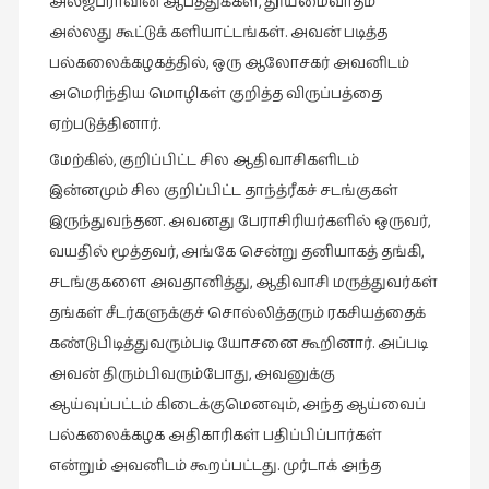
அல்ஜீப்ராவின்
ஆபத்துக்கள்
,
தூய்மைவாதம்
கட்டுரைகள்
அல்லது
கூட்டுக்
களியாட்டங்கள்
.
அவன்
படித்த
(1)
பல்கலைக்கழகத்தில்
,
ஒரு
ஆலோசகர்
அவனிடம்
கட்டுரைகள்
அமெரிந்திய
மொழிகள்
குறித்த
விருப்பத்தை
(7)
ஏற்படுத்தினார்
.
கதைகள்
மேற்கில்
,
குறிப்பிட்ட
சில
ஆதிவாசிகளிடம்
செல்லும்
இன்னமும்
சில
குறிப்பிட்ட
தாந்த்ரீகச்
சடங்குகள்
பாதை
இருந்துவந்தன
.
அவனது
பேராசிரியர்களில்
ஒருவர்
,
(10)
வயதில்
மூத்தவர்
,
அங்கே
சென்று
தனியாகத்
தங்கி
,
கல்வி
சடங்குகளை
அவதானித்து
,
ஆதிவாசி
மருத்துவர்கள்
(1)
தங்கள்
சீடர்களுக்குச்
சொல்லித்தரும்
ரகசியத்தைக்
கல்வி
கண்டுபிடித்துவரும்படி
யோசனை
கூறினார்
.
அப்படி
(16)
அவன்
திரும்பிவரும்போது
,
அவனுக்கு
கவிஞனும்
ஆய்வுப்பட்டம்
கிடைக்குமெனவும்
,
அந்த
ஆய்வைப்
கவிதையும்
பல்கலைக்கழக
அதிகாரிகள்
பதிப்பிப்பார்கள்
(4)
என்றும்
அவனிடம்
கூறப்பட்டது
.
முர்டாக்
அந்த