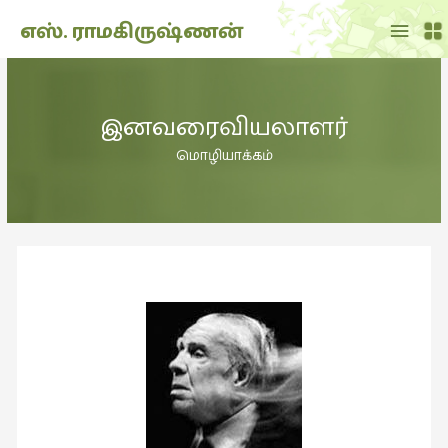
Main
எஸ். ராமகிருஷ்ணன்
Menu
THE
DOLL
இனவரைவியலாளர்
SHOW
(7)
மொழியாக்கம்
Translation
(2)
அறிவிப்பு
(1,949)
அனுபவம்
(135)
அன்றாடம்
(3)
ஆளுமை
(81)