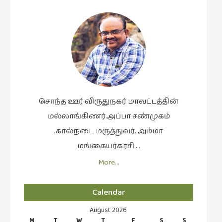
சொந்த ஊர் விருதுநகர் மாவட்டத்தின்
மல்லாங்கிணர்.அப்பா சண்முகம்
.கால்நடை மருத்துவர். அம்மா
மங்கையர்கரசி….
More…
Calendar
August 2026
M
T
W
T
F
S
S