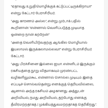
நேர்காணல்
“
ஏதாவது
உறுதிமொழிக்குக்
கட்டுப்பட்டிருக்கிறாயா
”
(4)
என்று
கேட்டார்
பேராசிரியர்
.
படித்தவை
“
அது
காரணம்
அல்ல
“,
என்று
முர்டாக்
பதில்
(20)
கூறினான்
. “
என்னால்
வெளிப்படுத்த
முடியாத
பயணங்கள்
ஒன்றை
நான்
கற்றேன்
“
(24)
“
அதை
வெளியிடுவதற்கு
ஆங்கில
மொழியால்
பரிந்துரை
இயலாமல்
இருக்கலாமல்லவா
”
என்று
பேராசிரியர்
(22)
கேட்டார்
.
புகைப்படக்கலை
“
அது
பிரச்சினை
இல்லை
ஐயா
.
என்னிடம்
இருக்கும்
(1)
ரகசியத்தை
நூறு
விதமாகவும்
முரண்பட்ட
புத்தக
வழிகளிலும்கூட
என்னால்
சொல்ல
முடியும்
.
இதை
கண்காட்சி2019
எப்படிச்
சொல்வதென்று
எனக்குத்
தெரியவில்லை
,
(2)
ஆனால்
அந்த
ரகசியம்
அழகானது
.
அத்துடன்
புத்தக
அறிவியல்
,
நமது
அறிவியல்
,
தற்போது
எனக்கு
விமர்சனம்
தீவிரமற்றதாகத்
/
முக்கியத்துவமற்றதாகத்
தெரிகிறது
“.
(55)