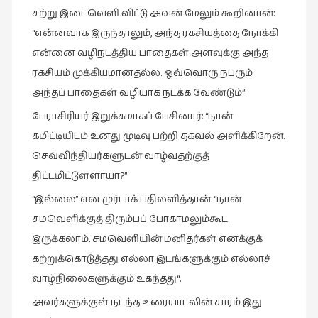
சற்று
இடைவெளி
விட்டு
அவன்
மேலும்
கூறினான்
:
புத்தகக்
“
என்னவாக
இருந்தாலும்
,
அந்த
ரகசியத்தை
நோக்கி
காட்சி
என்னை
வழிநடத்திய
பாதைகள்
அளவுக்கு
அந்த
தினங்கள்
(4)
ரகசியம்
முக்கியமானதல்ல
.
ஒவ்வொரு
நபரும்
அந்தப்
பாதைகள்
வழியாக
நடக்க
வேண்டும்
.”
புனைவுக்குறிப்புகள்
(1)
பேராசிரியர்
இறுக்கமாகப்
பேசினார்
: “
நான்
கமிட்டியிடம்
உனது
முடிவு
பற்றி
தகவல்
அளிக்கிறேன்
.
பெயரற்ற
மேகம்
செவ்விந்தியர்களுடன்
வாழ்வதற்குத்
(2)
திட்டமிட்டுள்ளாயா
?”
மூத்தோர்
“
இல்லை
”
என
முர்டாக்
பதிலளித்தான்
. “
நான்
பாடல்
சமவெளிக்குத்
திரும்பப்
போகாமலும்கூட
(4)
இருக்கலாம்
.
சமவெளியின்
மனிதர்கள்
எனக்குக்
மொழி
கற்றுக்கொடுத்தது
எல்லா
இடங்களுக்கும்
எல்லாச்
(2)
வாழ்நிலைகளுக்கும்
உகந்தது
“.
மொழியாக்கம்
அவர்களுக்குள்
நடந்த
உரையாடலின்
சாரம்
இது
(19)