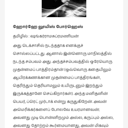
இசை
(23)
இணையதளம்
ஹோர்ஹே
லூயிஸ்
போர்ஹெஸ்
(23)
தமிழில்
:
ஷங்கர்ராமசுப்ரமணியன்
இந்திய
அது
டெக்சாசில்
நடந்ததாக
எனக்குச்
இலக்கியம்
சொல்லப்பட்டது
.
ஆனால்
இன்னொரு
மாநிலத்தில்
(4)
நடந்த
சம்பவம்
அது
.
அந்தச்சம்பவத்தில்
ஒரேயொரு
இயற்கை
முதன்மைப்
பாத்திரம்தான்
(
ஒவ்வொரு
கதையிலும்
(34)
ஆயிரக்கணக்கான
முதன்மைப்
பாத்திரங்கள்
,
இலக்கியம்
தெரிந்தும்
தெரியாமலும்
உயிருடனும்
இறந்தும்
(729)
இருக்கத்தானே
செய்கிறார்கள்
).
அந்த
மனிதனின்
இன்னொரு
பெயர்
,
ப்ரெட்
முர்டாக்
என்று
கருதுகிறேன்
.
அவன்
கவிதை
அமெரிக்கர்களைப்
போலவே
உயரமானவன்
;
(1)
அவனது
முடி
பொன்னிறமும்
அல்ல
,
கருப்பும்
அல்ல
,
உலக
அவனது
தோற்றம்
கூர்மையானது
,
அவன்
மிகவும்