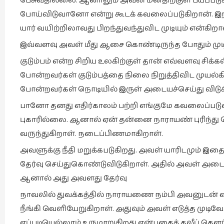
பேசுவதில்லை. ஆனாலும் அவன் மனதிற்குள் பயப்படு
போய்விடுவானோ என்று கூடக் கவலைப்படுகிறான். இறந்த
யார் வயிற்றிலாவது பிறந்துவந்துவிட முடியும் என்கிற
இவ்வளவு அவள் மீது ஆசை கொண்டிருந்த போதும் ம
குடும்பம் என்ற சிறிய உலகிற்குள் தான் எவ்வளவு சி
போன்றவர்கள் குடும்பத்தை நிலை நிறுத்திவிட முயல்கி
போன்றவர்கள் நொடியில் இருள் அடையச்செய்து விடுகி
பானோ தனது எதிர்காலம் பற்றி எங்குமே கவலைப்படு
புகாரில்லை. ஆனால் ஏன் தன்னை நாராயண் புரிந
வருந்துகிறாள். நடைப்பிணமாகிறாள்.
அவளுக்கு நீதி மறுக்கபடுகிறது. அவள் யாரிடமும்
தேர்வு செய்துகொண்டுவிடுகிறாள். அதில் அவள் அடைய
ஆனால் அது அவளது தேர்வு
நாவலில் துவக்கத்தில் நாராயணை நம்பி அவனுடன் வ
நீங்கி வெளியேறுகிறாள். அதுவும் அவள் எடுத்த முடி
எப்படியெல்லாம் உருமாறுகிறது என்பதைத் தலீப் கௌர் ச