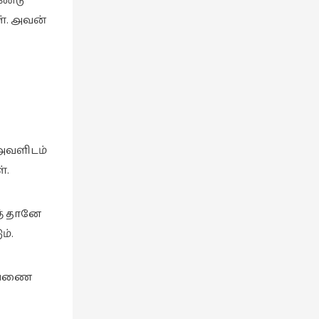
ண்டு
ள். அவன்
 அவளிடம்
்.
த் தானே
ம்.
ராயணை