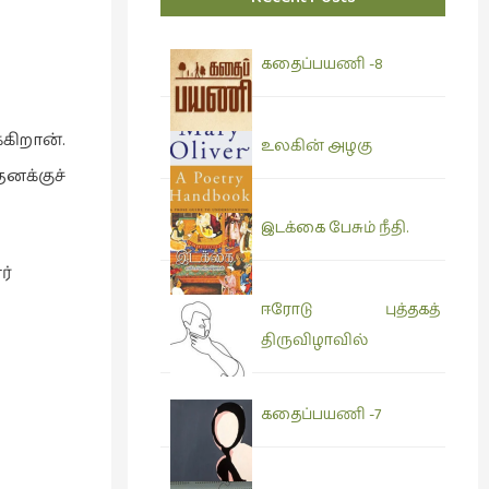
கதைப்பயணி -8
கிறான்.
உலகின் அழகு
னக்குச்
இடக்கை பேசும் நீதி.
ர்
ஈரோடு புத்தகத்
திருவிழாவில்
கதைப்பயணி -7