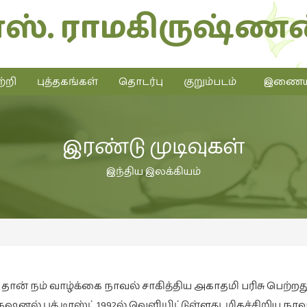
எஸ். ராமகிருஷ்ணன
்றி
புத்தகங்கள்
தொடர்பு
குறும்படம்
இணையத்
இரண்டு முடிவுகள்
இந்திய இலக்கியம்
ான் நம் வாழ்க்கை நாவல் சாகித்திய அகாதமி பரிசு பெற்றது
னல் புக் டிரஸ்ட் 1992ல் வெளியிட்டுள்ளது. மிகச்சிறிய நாவல