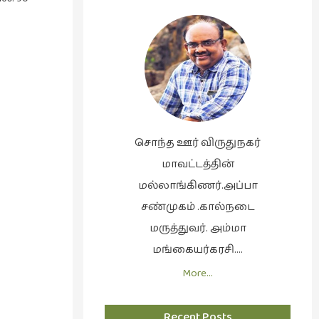
சொந்த ஊர் விருதுநகர்
மாவட்டத்தின்
மல்லாங்கிணர்.அப்பா
சண்முகம் .கால்நடை
மருத்துவர். அம்மா
மங்கையர்கரசி….
More…
Recent Posts