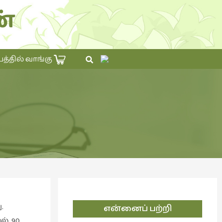
்
×
தில் வாங்கு
.
என்னைப் பற்றி
். 90