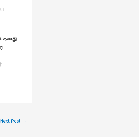
யே
். தனது
று
.
Next Post
→