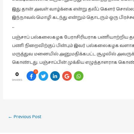
இது தான் அவள் வாழ்க்கை என்று தலீப் கௌர் சொல்ல
இந்நாவல் மொழி கடந்து என்றும் தொடரும் ஒரு பி
••
பஞ்சாப் பல்கலைகழக பேராசிரியராக பணியாற்றிய தலீப்
பணி நிறைவிற்குப் பின்பும் இவர் பல்கலைகழக வளாகத்த
மருத்துவ மனையில் அனுமதிக்கபட்ட சூழலில் அவருக்
கொண்டது. பஞ்சாப்பின் முக்கிய எழுத்தாளராக கொண்ட
0
0
SHARES
Post
←
Previous Post
navigation