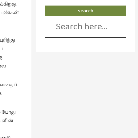
்கிறது.
search
பெண்கள்
Search
for:
ரிந்து
்
ு
ிலை
டுவதைப்
்
் போது
களின்
்