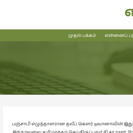
முதல் பக்கம்
என்னைப் பற
பஞ்சாபி எழுத்தாளரான தலீப் கௌர் டிவானாவின் இது த
இந்நாவலை தமிழாக்கம் செய்திருப்பவர் தி.சா.ராஜு. நேஷ