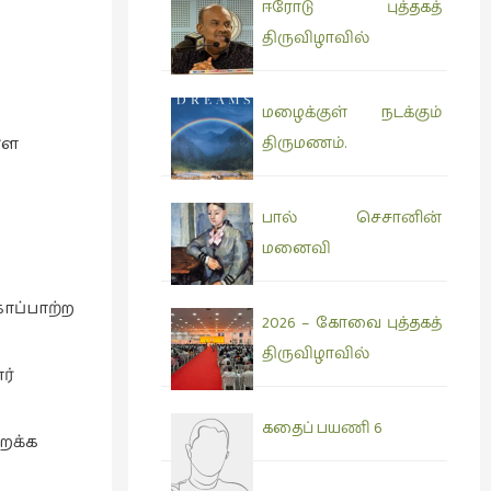
ஈரோடு புத்தகத்
திருவிழாவில்
மழைக்குள் நடக்கும்
்ள
திருமணம்.
பால் செசானின்
மனைவி
காப்பாற்ற
2026 – கோவை புத்தகத்
திருவிழாவில்
ர்
கதைப் பயணி 6
றக்க