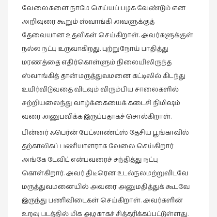
வேலைகளை நாமே செய்யப் பழக வேண்டும் என
வரலாறு
அறிவுரை கூறும் ஸ்வாங்கி அவளுக்குத்
(2)
தேவையான உதவிகள் செய்கிறாள். அவர்களுக்குள்
வரலாறு
நல்ல நட்பு உருவாகிறது. புற்றுநோய் பாதித்து
(4)
மரணத்தை எதிர்கொள்ளும் நிலையிலிருந்த
வாசிப்பில்
ஸ்வாங்கித் தான் மருத்துவமனை கட்டிலில் கிடந்து
இன்று
உயிர்விடுவதை விடவும் விரும்பிய சாலைகளில்
(1)
சுற்றியலைந்து வாழ்க்கையைக் கடைசி நிமிஷம்
விமர்சனம்
வரை அனுபவிக்க இருப்பதாகச் சொல்கிறாள்.
(19)
பின்னர் ஃபெர்ன் பேட்லாண்ட்ஸ் தேசிய பூங்காவில்
விளையாட்டு
தற்காலிகப் பணியாளராக வேலை செய்கிறார்
(2)
அங்கே டேவிட் என்பவரைச் சந்தித்து நட்பு
ஷேக்ஸ்பியரின்
கொள்கிறார். அவர் திடீரென உடல்நலமற்றுவிடவே
உலகம்
மருத்துவமனையில் அவரை அனுமதித்துக் கூடவே
(1)
இருந்து பணிவிடைகள் செய்கிறாள். அவர்களின்
உறவு படத்தில் மிக அழகாகச் சித்தரிக்கப்பட்டுள்ளது.