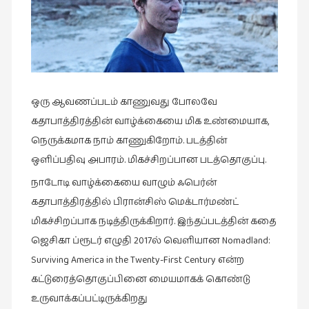
சிறிய
உண்மைகள்
(6)
சிறுகதை
(138)
ஒரு ஆவணப்படம் காணுவது போலவே
சினிமா
கதாபாத்திரத்தின் வாழ்க்கையை மிக உண்மையாக,
(566)
நெருக்கமாக நாம் காணுகிறோம். படத்தின்
சுழலும்
ஒளிப்பதிவு அபாரம். மிகச்சிறப்பான படத்தொகுப்பு.
பார்வைகள்
நாடோடி வாழ்க்கையை வாழும் ஃபெர்ன்
(1)
கதாபாத்திரத்தில் பிரான்சிஸ் மெக்டார்மண்ட்
தனிமை
மிகச்சிறப்பாக நடித்திருக்கிறார். இந்தப்படத்தின் கதை
கொண்டவர்கள்
ஜெசிகா ப்ரூடர் எழுதி 2017ல் வெளியான Nomadland:
(1)
Surviving America in the Twenty-First Century என்ற
திரை
கட்டுரைத்தொகுப்பினை மையமாகக் கொண்டு
எழுத்து
உருவாக்கப்பட்டிருக்கிறது
(4)