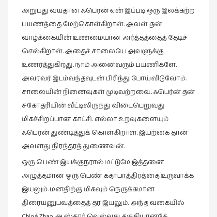
அறுபது வயதான ஃபெர்ன் ஏன் இப்படி ஒரு இலக்கற்ற
பயணத்தை மேற்கொள்கிறாள். அவள் தன்
வாழ்க்கையின் உண்மையான அர்த்தத்தைத் தேடிச்
செல்கிறாள். அதைச் சாலையே அவளுக்கு
உணர்த்துகிறது. நாம் அனைவரும் பயணிகளே.
அவரவர் இடம்வந்தவுடன் பிரிந்து போய்விடுவோம்.
சாலையின் நினைவுகள் முடிவற்றவை. ஃபெர்ன் தன்
சகோதரியின் வீட்டிலிருந்து விடைபெறுவது
மிகச்சிறப்பான காட்சி. எல்லா உறவுகளையும்
ஃபெர்ன் துண்டித்துக் கொள்கிறாள். இயற்கை தான்
அவளது நிரந்தரத் துணைவன்.
ஒரு பெண் இயக்குநரால் மட்டுமே இத்தனை
அழுத்தமான ஒரு பெண் கதாபாத்திரத்தை உருவாக்க
இயலும். மனதிற்கு மிகவும் நெருக்கமான
திரையனுபவத்தைத் தர இயலும். அந்த வகையில்
Chloé Zhao ஆஸ்கார் வெல்வது தகுதியானதே.