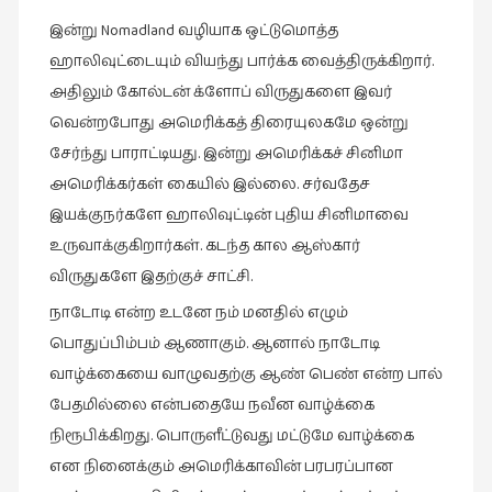
கட்டுரைகள்
இன்று Nomadland வழியாக ஒட்டுமொத்த
(1)
ஹாலிவுட்டையும் வியந்து பார்க்க வைத்திருக்கிறார்.
கட்டுரைகள்
அதிலும் கோல்டன் க்ளோப் விருதுகளை இவர்
(7)
வென்றபோது அமெரிக்கத் திரையுலகமே ஒன்று
கதைகள்
சேர்ந்து பாராட்டியது. இன்று அமெரிக்கச் சினிமா
செல்லும்
அமெரிக்கர்கள் கையில் இல்லை. சர்வதேச
பாதை
இயக்குநர்களே ஹாலிவுட்டின் புதிய சினிமாவை
(10)
உருவாக்குகிறார்கள். கடந்த கால ஆஸ்கார்
கல்வி
விருதுகளே இதற்குச் சாட்சி.
(1)
நாடோடி என்ற உடனே நம் மனதில் எழும்
கல்வி
பொதுப்பிம்பம் ஆணாகும். ஆனால் நாடோடி
(16)
வாழ்க்கையை வாழுவதற்கு ஆண் பெண் என்ற பால்
கவிஞனும்
பேதமில்லை என்பதையே நவீன வாழ்க்கை
கவிதையும்
நிரூபிக்கிறது. பொருளீட்டுவது மட்டுமே வாழ்க்கை
(4)
என நினைக்கும் அமெரிக்காவின் பரபரப்பான