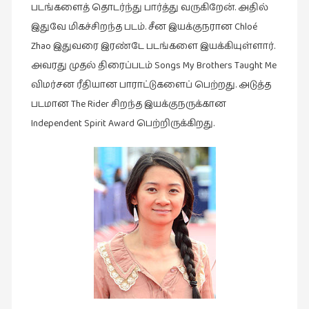
படங்களைத் தொடர்ந்து பார்த்து வருகிறேன். அதில்
இலக்கியப்
பேருரைகள்
இதுவே மிகச்சிறந்த படம். சீன இயக்குநரான Chloé
(7)
Zhao இதுவரை இரண்டே படங்களை இயக்கியுள்ளார்.
அவரது முதல் திரைப்படம் Songs My Brothers Taught Me
ஊடகம்
(1)
விமர்சன ரீதியான பாராட்டுகளைப் பெற்றது. அடுத்த
படமான The Rider சிறந்த இயக்குநருக்கான
எனக்குப்
Independent Spirit Award பெற்றிருக்கிறது.
பிடித்த
கதைகள்
(39)
எனது
பரிந்துரைகள்
(5)
ஓவியங்கள்
(47)
ஓவியங்கள்
(53)