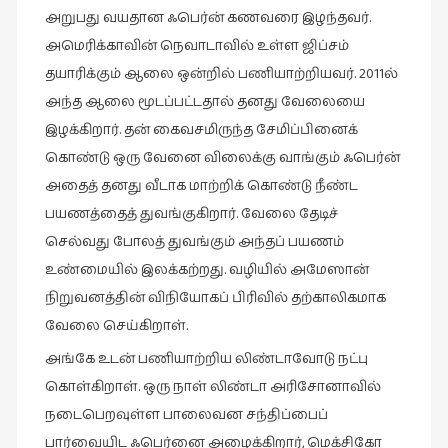
அறுபது வயதான ஃபெர்ன் கணவரை இழந்தவர்.
நாடகம்
(8)
அமெரிக்காவின் நெவாடாவில் உள்ள ஜிப்சம்
தயாரிக்கும் ஆலை ஒன்றில் பணியாற்றியவர். 2011ல்
நாவல்கள்
அந்த ஆலை மூடப்பட்டதால் தனது வேலையை
(1)
இழக்கிறார். தன் கைவசமிருந்த சேமிப்பினைக்
நாவல்கள்
கொண்டு ஒரு வேனை விலைக்கு வாங்கும் ஃபெர்ன்
(40)
அதைத் தனது வீடாக மாற்றிக் கொண்டு நீண்ட
நினைவுகுறிப்பு
பயணத்தைத் துவங்குகிறார். வேலை தேடிச்
(7)
செல்வது போலத் துவங்கும் அந்தப் பயணம்
நுண்கலை
உண்மையில் இலக்கற்றது. வழியில் அமேஸான்
(5)
நிறுவனத்தின் விநியோகப் பிரிவில் தற்காலிகமாக
நுண்கலை
வேலை செய்கிறாள்.
(11)
அங்கே உடன் பணியாற்றிய லிண்டாவோடு நட்பு
நூலக
கொள்கிறாள். ஒரு நாள் லிண்டா அரிசோனாவில்
மனிதர்கள்
நடைபெறவுள்ள பாலைவன சந்திப்பைப்
(32)
பார்வையிட ஃபெர்னை அழைக்கிறார், மெக்சிகோ