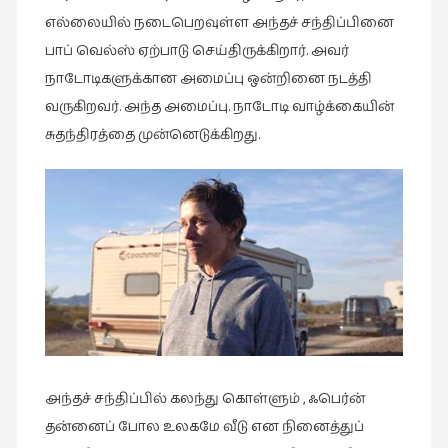
நேர்காணல்
எல்லையில் நடைபெறவுள்ள அந்தச் சந்திப்பினை
(4)
பாப் வெல்ஸ் ஏற்பாடு செய்திருக்கிறார். அவர்
படித்தவை
நாடோடிகளுக்கான அமைப்பு ஒன்றினை நடத்தி
(20)
வருகிறவர். அந்த அமைப்பு. நாடோடி வாழ்க்கையின்
பயணங்கள்
சுதந்திரத்தை முன்னெடுக்கிறது.
(24)
பரிந்துரை
(22)
புகைப்படக்கலை
(1)
புத்தக
கண்காட்சி2019
(2)
புத்தக
அந்தச் சந்திப்பில் கலந்து கொள்ளும் , ஃபெர்ன்
விமர்சனம்
தன்னைப் போல உலகமே வீடு என நினைத்துப்
(55)