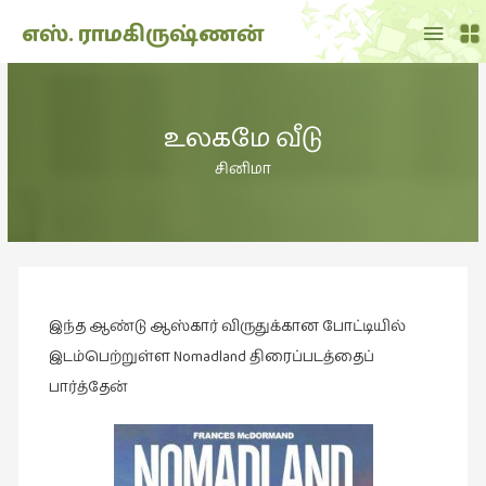
Main
எஸ். ராமகிருஷ்ணன்
Menu
THE
DOLL
உலகமே வீடு
SHOW
(7)
சினிமா
Translation
(2)
அறிவிப்பு
(1,949)
இந்த ஆண்டு ஆஸ்கார் விருதுக்கான போட்டியில்
அனுபவம்
(135)
இடம்பெற்றுள்ள Nomadland திரைப்படத்தைப்
பார்த்தேன்
அன்றாடம்
(3)
ஆளுமை
(81)