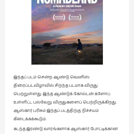
இசை
(23)
இணையதளம்
(23)
இந்திய
இலக்கியம்
(4)
இயற்கை
இந்தப் படம் சென்ற ஆண்டு வெனிஸ்
(34)
திரைப்படவிழாவில் சிறந்த படமாக விருது
இலக்கியம்
பெற்றுள்ளது. இந்த ஆண்டுக் கோல்டன் க்ளோப்
(729)
உள்ளிட்ட பல்வேறு விருதுகளைப் பெற்றிருக்கிறது.
இன்னொரு
ஆஸ்கார் பரிசும் இந்தப் படத்திற்கு நிச்சயம்
கவிதை
கிடைக்கக்கூடும்.
(1)
கடந்த இரண்டு வாரங்களாக ஆஸ்கார் போட்டிக்கான
உலக