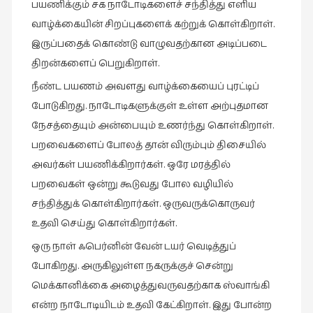
பயணிக்கும் சக நாடோடிகளைச் சந்தித்து எளிய
புத்தகக்
வாழ்க்கையின் சிறப்புகளைக் கற்றுக் கொள்கிறாள்.
காட்சி
இருப்பதைக் கொண்டு வாழுவதற்கான அடிப்படை
தினங்கள்
திறன்களைப் பெறுகிறாள்.
(4)
நீண்ட பயணம் அவளது வாழ்க்கையைப் புரட்டிப்
புனைவுக்குறிப்புகள்
போடுகிறது. நாடோடிகளுக்குள் உள்ள அற்புதமான
(1)
நேசத்தையும் அன்பையும் உணர்ந்து கொள்கிறாள்.
பெயரற்ற
பறவைகளைப் போலத் தான் விரும்பும் திசையில்
மேகம்
அவர்கள் பயணிக்கிறார்கள். ஒரே மரத்தில்
(2)
பறவைகள் ஒன்று கூடுவது போல வழியில்
மூத்தோர்
சந்தித்துக் கொள்கிறார்கள். ஒருவருக்கொருவர்
பாடல்
உதவி செய்து கொள்கிறார்கள்.
(4)
ஒரு நாள் ஃபெர்னின் வேன் டயர் வெடித்துப்
மொழி
போகிறது. அருகிலுள்ள நகருக்குச் சென்று
(2)
மெக்கானிக்கை அழைத்துவருவதற்காக ஸ்வாங்கி
மொழியாக்கம்
என்ற நாடோடியிடம் உதவி கேட்கிறாள். இது போன்ற
(19)