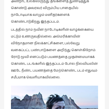
கவிதை
அன்றாட உலகிலிருந்து தங்களைத் துண்டித்துக்
(29)
கொண்டு அவரவர் விரும்பிய பாதையில்
காந்தியின்
நாடோடியாக வாழும் மனிதர்களைக்
நிழலில்
கொண்டாடுகிறது இந்தப்படம்.
(6)
படத்தில் நாம் நவீன நாடோடிகளின் வாழ்க்கையை
காமிக்ஸ்
மட்டும் உணருவதில்லை. அமெரிக்காவின்
(7)
விநோதமான நிலக்காட்சிகளை, பல்வேறு
காலைக்
வகைப்பட்ட பண்பாடுகளை அறிந்து கொள்கிறோம்.
குறிப்புகள்
ரோடு மூவி எனப்படும் பயணத்தை முதன்மையாகக்
(31)
கொண்ட படங்களில் இந்தப்படம் போல நிலவியலின்
குறுங்கதை
ஊடே நீண்ட பயணத்தை மேற்கொண்ட படம் எதுவும்
(149)
சமீபமாக வெளியாகவில்லை.
குறும்படம்
(13)
குற்றமுகங்கள்
(25)