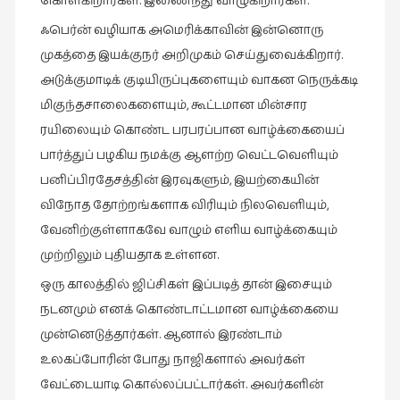
கொள்கிறார்கள். இணைந்து வாழுகிறார்கள்.
ஃபெர்ன் வழியாக அமெரிக்காவின் இன்னொரு
முகத்தை இயக்குநர் அறிமுகம் செய்துவைக்கிறார்.
அடுக்குமாடிக் குடியிருப்புகளையும் வாகன நெருக்கடி
மிகுந்தசாலைகளையும், கூட்டமான மின்சார
ரயிலையும் கொண்ட பரபரப்பான வாழ்க்கையைப்
பார்த்துப் பழகிய நமக்கு ஆளற்ற வெட்டவெளியும்
பனிப்பிரதேசத்தின் இரவுகளும், இயற்கையின்
விநோத தோற்றங்களாக விரியும் நிலவெளியும்,
வேனிற்குள்ளாகவே வாழும் எளிய வாழ்க்கையும்
முற்றிலும் புதியதாக உள்ளன.
ஒரு காலத்தில் ஜிப்சிகள் இப்படித் தான் இசையும்
நடனமும் எனக் கொண்டாட்டமான வாழ்க்கையை
முன்னெடுத்தார்கள். ஆனால் இரண்டாம்
உலகப்போரின் போது நாஜிகளால் அவர்கள்
வேட்டையாடி கொல்லப்பட்டார்கள். அவர்களின்