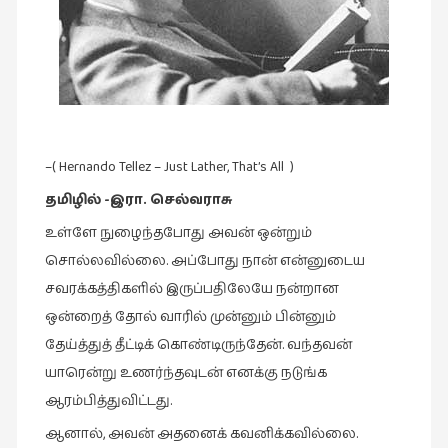
இசை
(23)
இணையதளம்
(23)
இந்திய
–( Hernando Tellez – Just Lather, That’s All )
இலக்கியம்
(4)
தமிழில் -இரா. செல்வராசு
உள்ளே நுழைந்தபோது அவன் ஒன்றும்
இயற்கை
(34)
சொல்லவில்லை. அப்போது நான் என்னுடைய
சவரக்கத்திகளில் இருப்பதிலேயே நன்றான
இலக்கியம்
ஒன்றைத் தோல் வாரில் முன்னும் பின்னும்
(729)
தேய்த்துத் தீட்டிக் கொண்டிருந்தேன். வந்தவன்
இன்னொரு
யாரென்று உணர்ந்தவுடன் எனக்கு நடுங்க
கவிதை
ஆரம்பித்துவிட்டது.
(1)
ஆனால், அவன் அதனைக் கவனிக்கவில்லை.
உலக