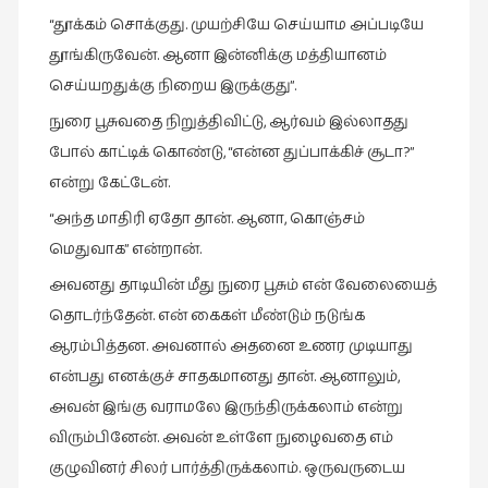
நேர்காணல்
“தூக்கம் சொக்குது. முயற்சியே செய்யாம அப்படியே
(4)
தூங்கிருவேன். ஆனா இன்னிக்கு மத்தியானம்
படித்தவை
செய்யறதுக்கு நிறைய இருக்குது”.
(20)
நுரை பூசுவதை நிறுத்திவிட்டு, ஆர்வம் இல்லாதது
பயணங்கள்
போல் காட்டிக் கொண்டு, “என்ன துப்பாக்கிச் சூடா?”
(24)
என்று கேட்டேன்.
பரிந்துரை
“அந்த மாதிரி ஏதோ தான். ஆனா, கொஞ்சம்
(22)
மெதுவாக” என்றான்.
புகைப்படக்கலை
அவனது தாடியின் மீது நுரை பூசும் என் வேலையைத்
(1)
தொடர்ந்தேன். என் கைகள் மீண்டும் நடுங்க
புத்தக
ஆரம்பித்தன. அவனால் அதனை உணர முடியாது
கண்காட்சி2019
என்பது எனக்குச் சாதகமானது தான். ஆனாலும்,
(2)
அவன் இங்கு வராமலே இருந்திருக்கலாம் என்று
புத்தக
விரும்பினேன். அவன் உள்ளே நுழைவதை எம்
விமர்சனம்
குழுவினர் சிலர் பார்த்திருக்கலாம். ஒருவருடைய
(55)