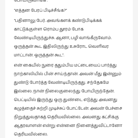
கவிதை
போயிருவாங்க”.
(29)
“எத்தன பேரப் பிடிச்சீங்க?”
காந்தியின்
“பதினாலு பேர். அவங்களக் கண்டுபிடிக்கக்
நிழலில்
காட்டுக்குள்ள ரொம்ப தூரம் போக
(6)
வேண்டியிருந்துச்சு. ஆனா, பழி வாங்கீருவோம்.
காமிக்ஸ்
ஒருத்தன் கூட இதிலிருந்து உசுரோட வெளிவர
(7)
மாட்டான். ஒருத்தன் கூட”.
காலைக்
என் கையில் நுரை ததும்பிய மட்டையைப் பார்த்து
குறிப்புகள்
நாற்காலியில் பின் சாய்ந்தான். அவன் மீது இன்னும்
(31)
துண்டு போர்த்த வேண்டியிருந்தது. சந்தேகமே
குறுங்கதை
இல்லை. நான் நிலைகுலைந்து போயிருந்தேன்.
(149)
பெட்டியில் இருந்து ஒரு துண்டை எடுத்து அவனது
குறும்படம்
கழுத்தைச் சுற்றி முடிச்சுப் போட்டேன். அவன் பேச்சை
(13)
நிறுத்துவதாகத் தெரியவில்லை. அவனது கட்சிக்கு
குற்றமுகங்கள்
ஆதரவாளன் என்று என்னை நினைத்துவிட்டானோ
(25)
தெரியவில்லை.