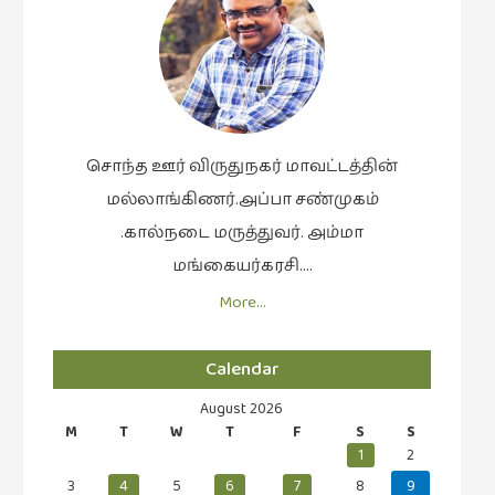
சொந்த ஊர் விருதுநகர் மாவட்டத்தின்
மல்லாங்கிணர்.அப்பா சண்முகம்
.கால்நடை மருத்துவர். அம்மா
மங்கையர்கரசி….
More…
Calendar
August 2026
M
T
W
T
F
S
S
1
2
3
4
5
6
7
8
9