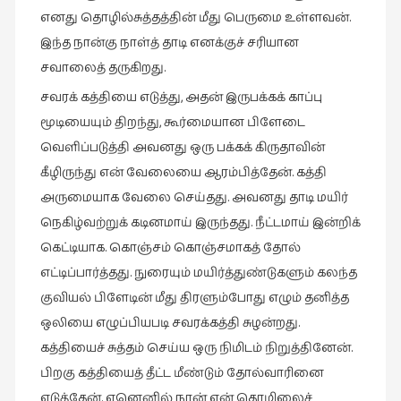
எனது தொழில்சுத்தத்தின் மீது பெருமை உள்ளவன்.
வரலாறு
இந்த நான்கு நாள்த் தாடி எனக்குச் சரியான
(2)
சவாலைத் தருகிறது.
வரலாறு
சவரக் கத்தியை எடுத்து, அதன் இருபக்கக் காப்பு
(4)
மூடியையும் திறந்து, கூர்மையான பிளேடை
வாசிப்பில்
வெளிப்படுத்தி அவனது ஒரு பக்கக் கிருதாவின்
இன்று
கீழிருந்து என் வேலையை ஆரம்பித்தேன். கத்தி
(1)
அருமையாக வேலை செய்தது. அவனது தாடி மயிர்
விமர்சனம்
நெகிழ்வற்றுக் கடினமாய் இருந்தது. நீட்டமாய் இன்றிக்
(19)
கெட்டியாக. கொஞ்சம் கொஞ்சமாகத் தோல்
விளையாட்டு
எட்டிப்பார்த்தது. நுரையும் மயிர்த்துண்டுகளும் கலந்த
(2)
குவியல் பிளேடின் மீது திரளும்போது எழும் தனித்த
ஷேக்ஸ்பியரின்
ஒலியை எழுப்பியபடி சவரக்கத்தி சுழன்றது.
உலகம்
கத்தியைச் சுத்தம் செய்ய ஒரு நிமிடம் நிறுத்தினேன்.
(1)
பிறகு கத்தியைத் தீட்ட மீண்டும் தோல்வாரினை
எடுத்தேன். ஏனெனில் நான் என் தொழிலைச்