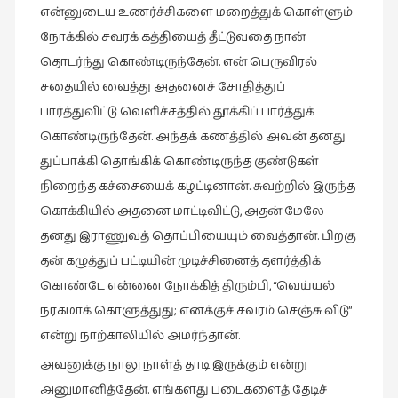
இலக்கியப்
என்னுடைய உணர்ச்சிகளை மறைத்துக் கொள்ளும்
பேருரைகள்
நோக்கில் சவரக் கத்தியைத் தீட்டுவதை நான்
(7)
தொடர்ந்து கொண்டிருந்தேன். என் பெருவிரல்
ஊடகம்
சதையில் வைத்து அதனைச் சோதித்துப்
(1)
பார்த்துவிட்டு வெளிச்சத்தில் தூக்கிப் பார்த்துக்
கொண்டிருந்தேன். அந்தக் கணத்தில் அவன் தனது
எனக்குப்
பிடித்த
துப்பாக்கி தொங்கிக் கொண்டிருந்த குண்டுகள்
கதைகள்
நிறைந்த கச்சையைக் கழட்டினான். சுவற்றில் இருந்த
(39)
கொக்கியில் அதனை மாட்டிவிட்டு, அதன் மேலே
எனது
தனது இராணுவத் தொப்பியையும் வைத்தான். பிறகு
பரிந்துரைகள்
தன் கழுத்துப் பட்டியின் முடிச்சினைத் தளர்த்திக்
(5)
கொண்டே என்னை நோக்கித் திரும்பி, “வெய்யல்
ஓவியங்கள்
நரகமாக் கொளுத்துது; எனக்குச் சவரம் செஞ்சு விடு”
(47)
என்று நாற்காலியில் அமர்ந்தான்.
ஓவியங்கள்
அவனுக்கு நாலு நாள்த் தாடி இருக்கும் என்று
(53)
அனுமானித்தேன். எங்களது படைகளைத் தேடிச்