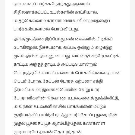
அவனைப் பார்க்க நேர்ந்தது. ஆனால்
நாடகம்
சிதிலமாக்கப்பட்ட உடல்களின் காட்சியால்,
(8)
அதற்கெல்லாம் காரணமானவனின் முகத்தைப்
நாவல்கள்
பார்க்க இயலாமல் போய்விட்டது.
(1)
அந்த முகத்தை இப்போது என் கைகளில் பிடிக்கப்
நாவல்கள்
போகிறேன். நிச்சயமாக, அப்படி ஒன்றும் அழகற்ற
(40)
முகம் அல்ல அவனுடையது. வயதைச் சற்றே கூட்டிக்
நினைவுகுறிப்பு
காட்டிய அந்தத் தாடியும் அப்படியொன்றும்
(7)
பொருத்தமில்லாமல் எல்லாம் போகவில்லை. அவன்
நுண்கலை
பெயர் டோரசு. கேப்டன் டோரசு. கற்பனா சக்தி
(5)
நிரம்பியவன்; இல்லையெனில் வேறு யார்
நுண்கலை
போராளிகளின் நிர்வாண உடல்களைத் தூக்கிலிட்டு,
(11)
அவர்கள் உடல்களின் சில பாகங்களை மட்டும்
நூலக
குறியாக்கிப் பயிற்சி நடத்துவார்? சோப்பு நுரையின்
மனிதர்கள்
முதல் பூச்சைப் பூச ஆரம்பித்தேன். கண்களை
(32)
மூடியபடியே அவன் தொடர்ந்தான்.