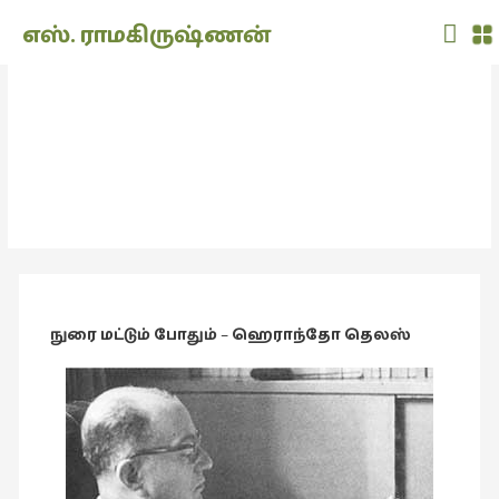
Main
எஸ். ராமகிருஷ்ணன்
Men
THE
DOLL
எனக்குப் பிடித்த கதைகள் – 8
SHOW
(7)
எனக்குப் பிடித்த கதைகள்
Translation
(2)
அறிவிப்பு
(1,949)
நுரை மட்டும் போதும்
–
ஹெராந்தோ தெலஸ்
அனுபவம்
(135)
அன்றாடம்
(3)
ஆளுமை
(81)