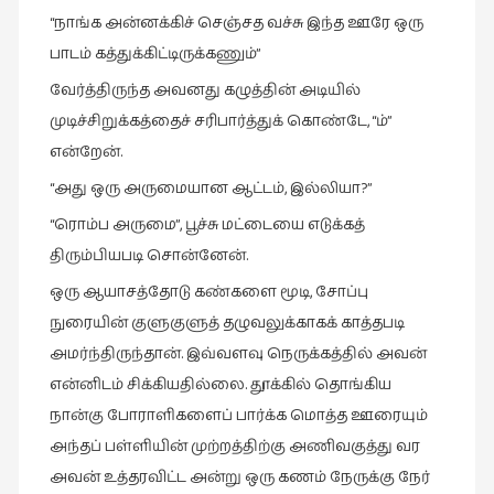
சிறிய
“நாங்க அன்னக்கிச் செஞ்சத வச்சு இந்த ஊரே ஒரு
உண்மைகள்
பாடம் கத்துக்கிட்டிருக்கணும்”
(6)
வேர்த்திருந்த அவனது கழுத்தின் அடியில்
சிறுகதை
முடிச்சிறுக்கத்தைச் சரிபார்த்துக் கொண்டே, “ம்”
(138)
என்றேன்.
சினிமா
“அது ஒரு அருமையான ஆட்டம், இல்லியா?”
(566)
“ரொம்ப அருமை”, பூச்சு மட்டையை எடுக்கத்
சுழலும்
திரும்பியபடி சொன்னேன்.
பார்வைகள்
ஒரு ஆயாசத்தோடு கண்களை மூடி, சோப்பு
(1)
நுரையின் குளுகுளுத் தழுவலுக்காகக் காத்தபடி
தனிமை
அமர்ந்திருந்தான். இவ்வளவு நெருக்கத்தில் அவன்
கொண்டவர்கள்
என்னிடம் சிக்கியதில்லை. தூக்கில் தொங்கிய
(1)
நான்கு போராளிகளைப் பார்க்க மொத்த ஊரையும்
திரை
அந்தப் பள்ளியின் முற்றத்திற்கு அணிவகுத்து வர
எழுத்து
அவன் உத்தரவிட்ட அன்று ஒரு கணம் நேருக்கு நேர்
(4)