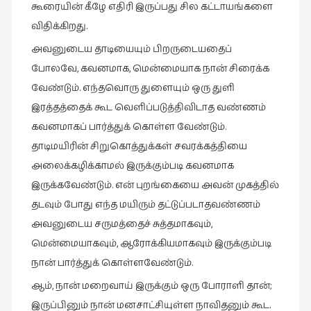
கூரையின் கீழே எதிரி இருப்பது சில கட்டாயங்களை
புத்தகக்
விதிக்கிறது.
காட்சி
அவனுடைய தாடியையும் பிறருடையதைப்
தினங்கள்
போலவே, கவனமாக, மென்மையாக நான் சிரைக்க
(4)
வேண்டும். எந்தவொரு துளையும் ஒரு துளி
புனைவுக்குறிப்புகள்
இரத்தத்தைக் கூட வெளிப்படுத்திவிடாத வண்ணம்
(1)
கவனமாகப் பார்த்துக் கொள்ள வேண்டும்.
பெயரற்ற
தாடிமயிரின் சிறுகொத்துக்கள் சவரக்கத்தியை
மேகம்
அலைக்கழிக்காமல் இருக்கும்படி கவனமாக
(2)
இருக்கவேண்டும். என் புறங்கையை அவன் முகத்தில்
மூத்தோர்
தடவும் போது எந்த மயிரும் தட்டுப்படாதவண்ணம்
பாடல்
அவனுடைய சருமத்தைச் சுத்தமாகவும்,
(4)
மென்மையாகவும், ஆரோக்கியமாகவும் இருக்கும்படி
மொழி
நான் பார்த்துக் கொள்ளவேண்டும்.
(2)
ஆம், நான் மறைவாய் இருக்கும் ஒரு போராளி தான்;
மொழியாக்கம்
இருப்பினும் நான் மனசாட்சியுள்ள நாவிதனும் கூட.
(19)