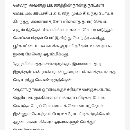
கட்டுரைகள்
சென்ற அவனது பயணத்தின் நான்கு நாட்கள்!
(1)
வெய்யல் காய்ச்சிய அவனது முகம் சிவந்து போய்க்
கிடந்தது. கவனமாக, சோப்பினைத் தயார் செய்ய
கட்டுரைகள்
(7)
ஆரம்பித்தேன். சில வில்லைகளை வெட்டி எடுத்துக்
கோப்பைக்குள் போட்டு, சிறிது வெந்நீர் கலந்து,
கதைகள்
பூச்சுமட்டையால் கலக்க ஆரம்பித்தேன். உடனடியாக
செல்லும்
பாதை
நுரை மேலெழ ஆரம்பித்தது.
(10)
“குழுவில் மத்த பசங்களுக்கும் இவ்வளவு தாடி
கல்வி
இருக்கும்” என்றான். நான் நுரையைக் கலக்குவதைத்
(1)
தொடர்ந்து கொண்டிருந்தேன்.
கல்வி
“ஆனா, நாங்க ஓரளவுக்குச் சரியாச் செஞ்சுட்டோம்,
(16)
தெரியுமா. முக்கியமானவங்களப் பிடிச்சுட்டோம்.
கவிஞனும்
கொஞ்ச பேரப் பொணமாக் கொண்டாந்தோம்.
கவிதையும்
இன்னும் கொஞ்சம் பேர உசுரோட பிடிச்சிருக்கோம்.
(4)
ஆனா, கூடிய சீக்கரம் அவங்களும் செத்துப்