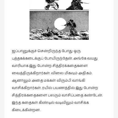
கட்டுரைகள்
(1)
கட்டுரைகள்
(7)
கதைகள்
செல்லும்
பாதை
ஜப்பானுக்குச் சென்றிருந்த போது ஒரு
(10)
புத்தகக்கடைக்குப் போயிருந்தேன். அங்கே வயது
கல்வி
வாரியாக இது போன்ற சித்திரக்கதைகளை
(1)
வைத்திருக்கிறார்கள். விலை மிகவும் அதிகம்.
கல்வி
ஆனாலும் அதை மக்கள் விரும்பி வாங்கி
(16)
வாசிக்கிறார்கள். ரயில் பயணத்தில் இது போன்ற
சித்திரக்கதைகளை பலரும் வாசிப்பதை கண்டேன்.
கவிஞனும்
கவிதையும்
இந்த கதைகள் கிண்டில் வடிவிலும் வாசிக்க
(4)
கிடைக்கின்றன.