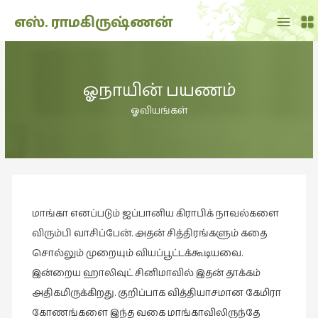
Main
எஸ். ராமகிருஷ்ணன்
Menu
THE
DOLL
ஓநாயின் பயணம்
SHOW
(7)
ஓவியங்கள்
Translation
(2)
அறிவிப்பு
(1,948)
மாங்கா எனப்படும் ஜப்பானிய கிராபிக் நாவல்களை
அனுபவம்
(135)
விரும்பி வாசிப்பேன். அதன் சித்திரங்களும் கதை
சொல்லும் முறையும் வியப்பூட்டக்கூடியவை.
அன்றாடம்
இன்றைய ஹாலிவுட் சினிமாவில் இதன் தாக்கம்
(3)
அதிகமிருக்கிறது. குறிப்பாக வித்தியாசமான கேமிரா
ஆளுமை
கோணங்களை இந்த வகை மாங்காவிலிருந்தே
(81)