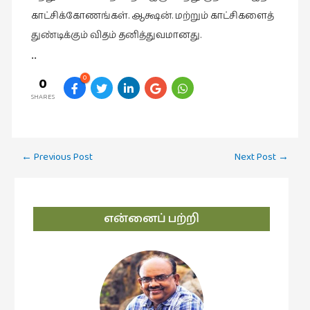
காட்சிக்கோணங்கள். ஆக்ஷன். மற்றும் காட்சிகளைத்
புத்தகக்
துண்டிக்கும் விதம் தனித்துவமானது.
காட்சி
தினங்கள்
••
(4)
0
0
புனைவுக்குறிப்புகள்
SHARES
(1)
பெயரற்ற
Post
மேகம்
←
Previous Post
Next Post
→
(2)
navigation
மூத்தோர்
பாடல்
என்னைப் பற்றி
(4)
மொழி
(2)
மொழியாக்கம்
(19)