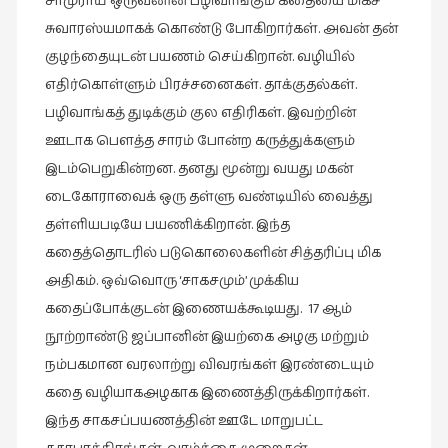
சாமுராய் ஒருவனின் பழிவாங்கும் கதையை மிகச்
நாடகம்
சுவாரஸ்யமாகக் கொண்டு போகிறார்கள். அவன் தன்
(8)
குழந்தையுடன் பயணம் செய்கிறான். வழியில்
நாவல்கள்
எதிர்கொள்ளும் பிரச்சனைகள். தாக்குதல்கள்.
(1)
பழிவாங்கத் துடிக்கும் குல எதிரிகள். இவற்றின்
நாவல்கள்
ஊடாக பௌத்த சாரம் போன்ற கருத்துக்களும்
(40)
இடம்பெறுகின்றன. தனது மூன்று வயது மகன்
டைகோராவைக் ஒரு தள்ளு வண்டியில் வைத்து
நினைவுகுறிப்பு
(7)
தள்ளியபடியே பயணிக்கிறான். இந்த
கதைத்தொடரில் படுகொலைகளின் சித்தரிப்பு மிக
நுண்கலை
அதிகம். ஒவ்வொரு ‘சாகசமும்’ முக்கிய
(5)
கதைப்போக்குடன் இணையக்கூடியது. 17 ஆம்
நுண்கலை
நூற்றாண்டு ஜப்பானின் இயற்கை அழகு மற்றும்
(11)
நம்பகமான வரலாற்று விவரங்கள் இரண்டையும்
நூலக
கதை வழியாகஅழகாக இணைத்திருக்கிறார்கள்.
மனிதர்கள்
இந்த சாகசப்பயணத்தின் ஊடே மாறுபட்ட
(32)