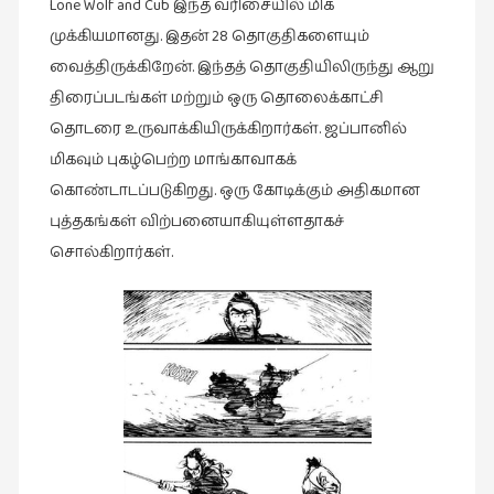
Lone Wolf and Cub இந்த வரிசையில் மிக
இலக்கியப்
முக்கியமானது. இதன் 28 தொகுதிகளையும்
பேருரைகள்
வைத்திருக்கிறேன். இந்தத் தொகுதியிலிருந்து ஆறு
(7)
திரைப்படங்கள் மற்றும் ஒரு தொலைக்காட்சி
ஊடகம்
தொடரை உருவாக்கியிருக்கிறார்கள். ஜப்பானில்
(1)
மிகவும் புகழ்பெற்ற மாங்காவாகக்
எனக்குப்
கொண்டாடப்படுகிறது. ஒரு கோடிக்கும் அதிகமான
பிடித்த
புத்தகங்கள் விற்பனையாகியுள்ளதாகச்
கதைகள்
சொல்கிறார்கள்.
(39)
எனது
பரிந்துரைகள்
(5)
ஓவியங்கள்
(47)
ஓவியங்கள்
(53)