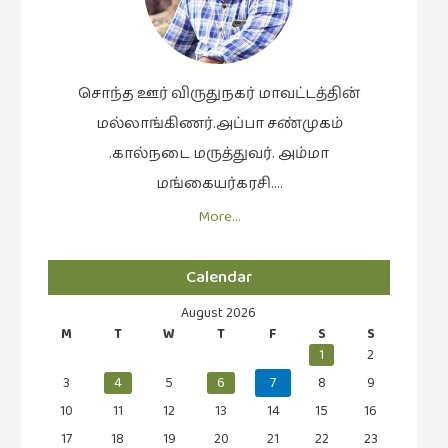
வரலாறு
(2)
வரலாறு
சொந்த ஊர் விருதுநகர் மாவட்டத்தின்
(4)
மல்லாங்கிணர்.அப்பா சண்முகம்
வாசிப்பில்
.கால்நடை மருத்துவர். அம்மா
இன்று
மங்கையர்கரசி….
(1)
More…
விமர்சனம்
(19)
Calendar
விளையாட்டு
August 2026
(2)
M
T
W
T
F
S
S
ஷேக்ஸ்பியரின்
1
2
உலகம்
3
4
5
6
7
8
9
(1)
10
11
12
13
14
15
16
17
18
19
20
21
22
23