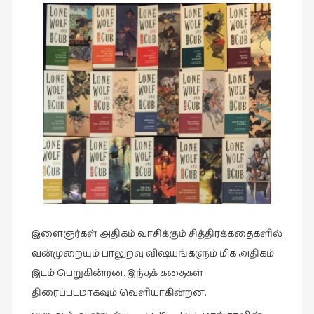
கவிதை
(29)
காந்தியின்
நிழலில்
(6)
காமிக்ஸ்
(7)
காலைக்
குறிப்புகள்
(31)
குறுங்கதை
(149)
இளைஞர்கள் அதிகம் வாசிக்கும் சித்திரக்கதைகளில்
குறும்படம்
வன்முறையும் பாலுறவு விஷயங்களும் மிக அதிகம்
(13)
இடம் பெறுகின்றன. இந்தக் கதைகள்
குற்றமுகங்கள்
திரைப்படமாகவும் வெளியாகின்றன.
(25)