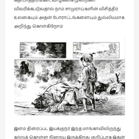
கதாபாத்திரங்கள், வாழ்க்கை முறைகள்
நேர்காணல்
விவரிக்கபடுவதால் நாம் சாமுராய்களின் விசித்திர
(4)
உலகையும் அதன் போராட்டங்களையும் துல்லியமாக
படித்தவை
அறிந்து கொள்கிறோம்
(20)
பயணங்கள்
(24)
பரிந்துரை
(22)
புகைப்படக்கலை
(1)
புத்தக
கண்காட்சி2019
(2)
புத்தக
இளம் திரைப்பட இயக்குநர் இந்த மாங்காவிலிருந்து
விமர்சனம்
(55)
கற்றுக் கொள்ள நிறைய இருக்கிறது குறிப்பாக இதன்