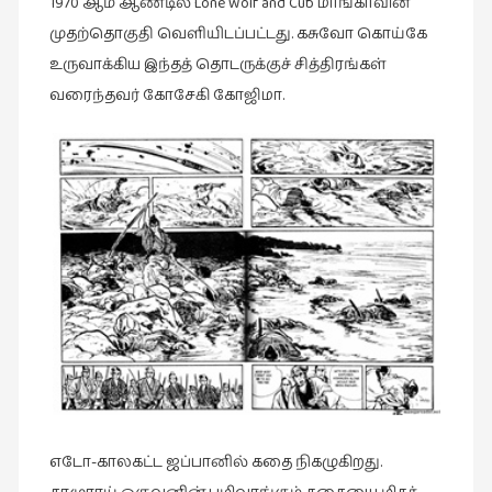
1970 ஆம் ஆண்டில் Lone Wolf and Cub மாங்காவின்
சிறிய
முதற்தொகுதி வெளியிடப்பட்டது. கசுவோ கொய்கே
உண்மைகள்
உருவாக்கிய இந்தத் தொடருக்குச் சித்திரங்கள்
(6)
வரைந்தவர் கோசேகி கோஜிமா.
சிறுகதை
(138)
சினிமா
(565)
சுழலும்
பார்வைகள்
(1)
தனிமை
கொண்டவர்கள்
(1)
திரை
எழுத்து
எடோ-காலகட்ட ஜப்பானில் கதை நிகழுகிறது.
(4)