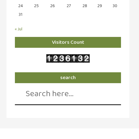
24
25
26
27
28
29
30
31
« Jul
Visitors Count
search
Search
for: