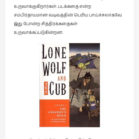
உருவாக்குகிறார்கள். படக்கதை என்ற
இசை
சம்பிரதாயமான வடிவத்தின் பெரிய பாய்ச்சலாகவே
(23)
இது போன்ற சித்திரக்கதைகள்
இணையதளம்
உருவாக்கப்படுகின்றன.
(23)
இந்திய
இலக்கியம்
(4)
இயற்கை
(34)
இலக்கியம்
(729)
இன்னொரு
கவிதை
(1)
உலக