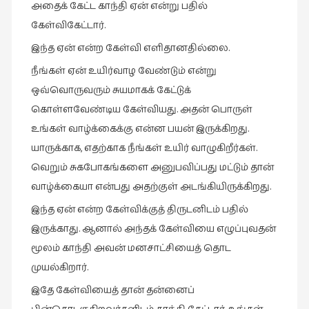
அதைக் கேட்ட காந்தி ஏன் என்று பதில்
புத்தகக்
கேள்விகேட்டார்.
காட்சி
இந்த ஏன் என்ற கேள்வி எளிதானதில்லை.
தினங்கள்
(4)
நீங்கள் ஏன் உயிர்வாழ வேண்டும் என்று
ஒவ்வொருவரும் சுயமாகக் கேட்டுக்
புனைவுக்குறிப்புகள்
கொள்ளவேண்டிய கேள்வியது. அதன் பொருள்
(1)
உங்கள் வாழ்க்கைக்கு என்ன பயன் இருக்கிறது.
பெயரற்ற
யாருக்காக, எதற்காக நீங்கள் உயிர் வாழுகிறீர்கள்.
மேகம்
வெறும் சுகபோகங்களை அனுபவிப்பது மட்டும் தான்
(2)
வாழ்க்கையா என்பது அதற்குள் அடங்கியிருக்கிறது.
மூத்தோர்
பாடல்
இந்த ஏன் என்ற கேள்விக்குத் திருடனிடம் பதில்
(4)
இருக்காது. ஆனால் அந்தக் கேள்வியை எழுப்புவதன்
மூலம் காந்தி அவன் மனசாட்சியைத் தொட
மொழி
(2)
முயல்கிறார்.
மொழியாக்கம்
இதே கேள்வியைத் தான் தன்னைப்
(19)