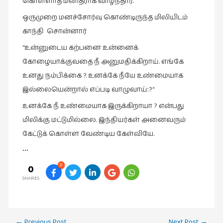
கொள்ளாத மனிதராக வாழ்ந்தார்.
ஒருமுறை மனச்சோர்வு கொண்டிருந்த மிலியிடம்
காந்தி சொன்னார்
“உன்னுடைய கற்பனை உன்னைக்
கோழையாக்குவதை நீ அனுமதிக்கிறாய். எங்கே
உனது நம்பிக்கை ?. உனக்கே நீயே உண்மையாக
இல்லையென்றால் எப்படி வாழுவாய்:?“
உனக்கே நீ உண்மையாக இருக்கிறாயா ? என்பது
மிலிக்கு மட்டுமில்லை. இந்தியர்கள் அனைவரும்
கேட்டுக் கொள்ள வேண்டிய கேள்வியே.
•••
0
0
SHARES
Post
←
Previous Post
Next Post
→