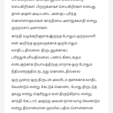
நேர்காணல்
செய்கிறீர்கள். பிறருக்காகச் செய்கிறீர்கள் என்பது
(4)
தான் அதன் அடிப்படை. அதைப் புரிந்த
படித்தவை
கொள்ளாதவர்கள் காந்தியை அராஜகவாதி என்று
(20)
குற்றம்சாட்டினார்கள்.
பயணங்கள்
காந்தி வழக்கறிஞராக இருந்த போதும் குற்றவாளி
(24)
என அறிந்த ஒருவருக்காக ஒருபோதும்
பரிந்துரை
வாதிட்டதில்லை. திருடனுக்காகப்
(22)
பரிந்துபேசியதில்லை. பணம் கிடைக்கும்
புகைப்படக்கலை
என்பதற்காக நியாயத்திற்கு மாறாக ஒரு போதும்
(1)
நீதிமன்றத்தில் நடந்து கொண்டதில்லை
புத்தக
ஒரு முறை ஒரு திருடன் அவரிடம் தனக்காக வாதிட
கண்காட்சி2019
வேண்டும் என்று கேட்டுக் கொண்ட போது திருட்டுத்
(2)
தவறு என்று தெரிந்தும் ஏன் திருடுகிறாய் என்று
புத்தக
காந்தி கேட்டார். அதற்கு அவன் நான் வாழ வேண்டும்
விமர்சனம்
என்று தீர்மானமான குரலில் பதில் சொன்னான்.
(54)