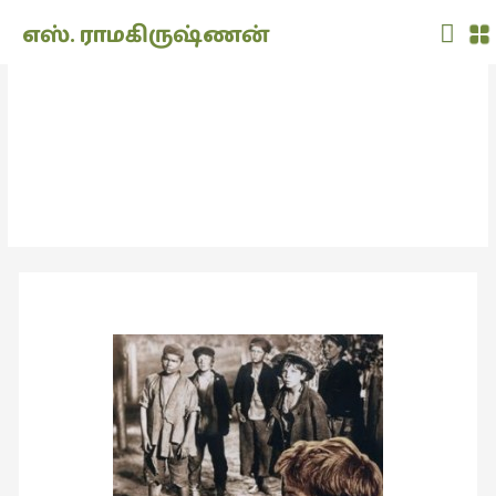
Main
எஸ். ராமகிருஷ்ணன்
Men
THE
DOLL
கார்க்கியின் இளமைப்பருவம்.
SHOW
(7)
நாவல்கள்
Translation
(2)
அறிவிப்பு
(1,949)
அனுபவம்
(135)
அன்றாடம்
(3)
ஆளுமை
(81)