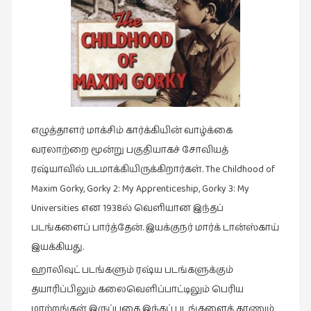
இசை
(23)
இணையதளம்
(23)
இந்திய
இலக்கியம்
எழுத்தாளர் மாக்சிம் கார்க்கியின் வாழ்க்கை
(4)
வரலாற்றை மூன்று பகுதியாகச் சோவியத்
இயற்கை
ரஷ்யாவில் படமாக்கியிருக்கிறார்கள். The Childhood of
(34)
Maxim Gorky, Gorky 2: My Apprenticeship, Gorky 3: My
இலக்கியம்
Universities என 1938ல் வெளியான இந்தப்
(729)
படங்களைப் பார்த்தேன். இயக்குநர் மார்க் டான்ஸ்காய்
இன்னொரு
இயக்கியது.
கவிதை
ஹாலிவுட் படங்களும் ரஷ்ய படங்களுக்கும்
(1)
தயாரிப்பிலும் கலைவெளிப்பாட்டிலும் பெரிய
உலக
மாற்றங்கள் இருப்பதை இந்தப் படங்களைக் காணும்