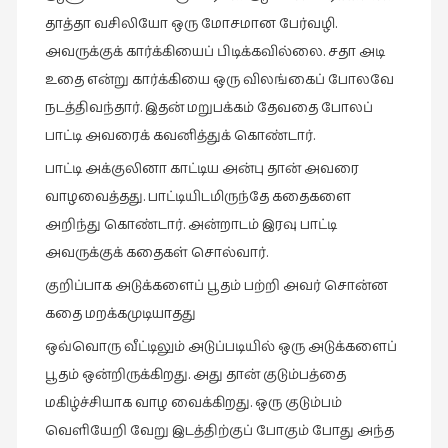
நேர்காணல்
தாத்தா வசிலியோ ஒரு மோசமான பேர்வழி.
(4)
அவருக்குக் கார்க்கியைப் பிடிக்கவில்லை. சதா அடி
படித்தவை
உதை என்று கார்க்கியை ஒரு விலங்கைப் போலவே
(20)
நடத்திவந்தார். இதன் மறுபக்கம் தேவதை போலப்
பயணங்கள்
பாட்டி அவரைக் கவனித்துக் கொண்டார்.
(24)
பாட்டி அக்குலினா காட்டிய அன்பு தான் அவரை
பரிந்துரை
வாழவைத்தது. பாட்டியிடமிருந்தே கதைகளை
(22)
அறிந்து கொண்டார். அன்றாடம் இரவு பாட்டி
புகைப்படக்கலை
அவருக்குக் கதைகள் சொல்வார்.
(1)
குறிப்பாக அடுக்களைப் பூதம் பற்றி அவர் சொன்ன
புத்தக
கதை மறக்கமுடியாதது
கண்காட்சி2019
ஒவ்வொரு வீட்டிலும் அடுப்படியில் ஒரு அடுக்களைப்
(2)
பூதம் ஒன்றிருக்கிறது. அது தான் குடும்பத்தை
புத்தக
மகிழ்ச்சியாக வாழ வைக்கிறது. ஒரு குடும்பம்
விமர்சனம்
வெளியேறி வேறு இடத்திற்குப் போகும் போது அந்த
(55)