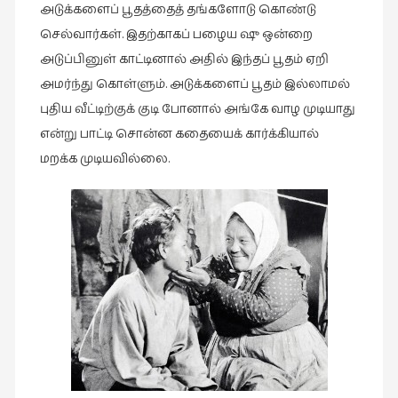
அடுக்களைப் பூதத்தைத் தங்களோடு கொண்டு
புத்தகக்
செல்வார்கள். இதற்காகப் பழைய ஷு ஒன்றை
காட்சி
அடுப்பினுள் காட்டினால் அதில் இந்தப் பூதம் ஏறி
தினங்கள்
அமர்ந்து கொள்ளும். அடுக்களைப் பூதம் இல்லாமல்
(4)
புதிய வீட்டிற்குக் குடி போனால் அங்கே வாழ முடியாது
புனைவுக்குறிப்புகள்
என்று பாட்டி சொன்ன கதையைக் கார்க்கியால்
(1)
மறக்க முடியவில்லை.
பெயரற்ற
மேகம்
(2)
மூத்தோர்
பாடல்
(4)
மொழி
(2)
மொழியாக்கம்
(19)