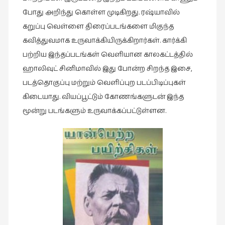
இலக்கியப்
போது அறிந்து கொள்ள முடிகிறது. ரஷ்யாவில்
பேருரைகள்
கறுப்பு வெள்ளை திரைப்படங்களை மிகுந்த
(7)
கவித்துவமாக உருவாக்கியிருக்கிறார்கள். கார்க்கி
ஊடகம்
பற்றிய இந்தப்படங்கள் வெளியான காலகட்டத்தில்
(1)
ஹாலிவுட் சினிமாவில் இது போன்ற சிறந்த இசை,
எனக்குப்
படத்தொகுப்பு மற்றும் வெளிப்புற படப்பிடிப்புகள்
பிடித்த
கிடையாது. வியப்பூட்டும் கோணங்களுடன் இந்த
கதைகள்
மூன்று படங்களும் உருவாக்கப்பட்டுள்ளன.
(39)
எனது
பரிந்துரைகள்
(5)
ஓவியங்கள்
(47)
ஓவியங்கள்
(53)