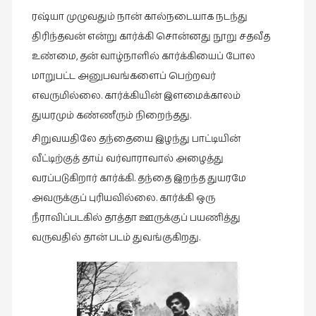
சிறிய
ரஷ்யா முழுவதும் நான் கால்நடையாக நடந்து
உண்மைகள்
திரிந்தவன் என்று கார்க்கி சொன்னது நூறு சதவீத
(6)
உண்மை, தன் வாழ்நாளில் கார்க்கியைப் போல
சிறுகதை
மாறுபட்ட அனுபவங்களைப் பெற்றவர்
(138)
எவருமில்லை. கார்க்கியின் இளமைக்காலம்
சினிமா
துயரமும் கண்ணீரும் நிறைந்தது.
(566)
சிறுவயதிலே தந்தையை இழந்து பாட்டியின்
சுழலும்
வீட்டிற்குத் தாய் வர்வாராவால் அழைத்து
பார்வைகள்
வரப்படுகிறார் கார்க்கி. தந்தை இறந்த துயரமே
(1)
அவருக்குப் புரியவில்லை. கார்க்கி ஒரு
தனிமை
நீராவிப்படகில் தாத்தா ஊருக்குப் பயணித்து
கொண்டவர்கள்
வருவதில் தான் படம் துவங்குகிறது.
(1)
திரை
எழுத்து
(4)