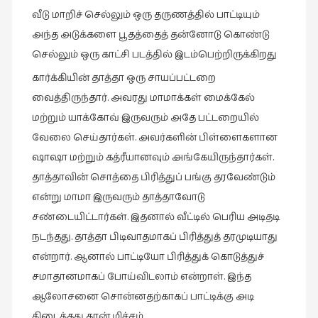
வீடு மாறிச் செல்லும் ஒரு தருணத்தில் பாட்டியும்
வரலாறு
அந்த அடுக்களை பூதத்தைத் தன்னோடு கொண்டு
(2)
செல்லும் ஒரு காட்சி படத்தில் இடம்பெற்றிருக்கிறது
வரலாறு
கார்க்கியின் தாத்தா ஒரு சாயப்பட்டறை
(4)
வைத்திருந்தார். அவரது மாமாக்கள் மைக்கேல்
வாசிப்பில்
மற்றும் யாக்கோவ் இருவரும் அதே பட்டறையில்
இன்று
வேலை செய்தார்கள். அவர்களின் பிள்ளைகளான
(1)
ஷாஷா மற்றும் கத்ரீயானவும் அங்கேயிருந்தார்கள்.
விமர்சனம்
தாத்தாவின் சொத்தை பிரித்துப் பங்கு தரவேண்டும்
(19)
என்று மாமா இருவரும் தாத்தாவோடு
விளையாட்டு
சண்டையிட்டார்கள். இதனால் வீட்டில் பெரிய அடிதடி
(2)
நடந்தது. தாத்தா பிடிவாதமாகப் பிரித்துத் தரமுடியாது
ஷேக்ஸ்பியரின்
என்றார். ஆனால் பாட்டியோ பிரித்துக் கொடுத்துச்
உலகம்
சமாதானமாகப் போய்விடலாம் என்றாள். இந்த
(1)
ஆலோசனை சொன்னதற்காகப் பாட்டிக்கு அடி
கிடைத்தது தான் மிச்சம்.