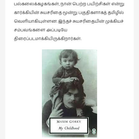
கவிதை
பல்கலைக்கழகங்கள், நான் பெற்ற பயிற்சிகள் என்று
(29)
கார்க்கியின் சுயசரிதை மூன்று பகுதிகளாகத் தமிழில்
காந்தியின்
வெளியாகியுள்ளன. இந்தச் சுயசரிதையின் முக்கியச்
நிழலில்
சம்பவங்களை அப்படியே
(6)
திரைப்படமாக்கியிருக்கிறார்கள்.
காமிக்ஸ்
(7)
காலைக்
குறிப்புகள்
(31)
குறுங்கதை
(149)
குறும்படம்
(13)
குற்றமுகங்கள்
(25)