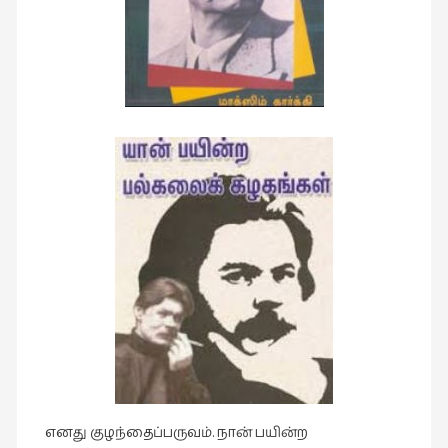
கட்டுரைகள்
(1)
கட்டுரைகள்
(7)
கதைகள்
செல்லும்
பாதை
(10)
கல்வி
(1)
கல்வி
(16)
கவிஞனும்
கவிதையும்
(4)
எனது குழந்தைப்பருவம். நான் பயின்ற