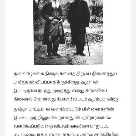
நாடகம்
(8)
நாவல்கள்
(1)
நாவல்கள்
(40)
நினைவுகுறிப்பு
(7)
தன் வாழ்க்கை நிகழ்வுகளைத் திரும்ப நினைத்துப்
நுண்கலை
பார்த்தால் வியப்பாக இருக்கிறது. ஆனால்
(5)
இப்படிதான் நடந்து முடிந்தது என்று கார்க்கியே
நுண்கலை
நினைவு கொள்வது போலவே படம் ஆரம்பமாகிறது
(11)
தாத்தா பாட்டியால் வளர்க்கப்படும் பிள்ளைகளின்
நூலக
இயல்பு முற்றிலும் வேறானது. பெற்றோர்களால்
மனிதர்கள்
வளர்க்கப்படுவதை விடவும் அவர்கள் மாறுபட்ட
(32)
ஆளுமையாக வளருவார்கள். ஆனால் கார்க்கியின்