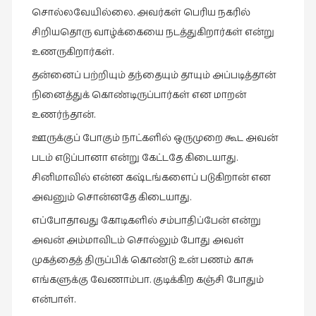
சொல்லவேயில்லை. அவர்கள் பெரிய நகரில்
நாடகம்
(8)
சிறியதொரு வாழ்க்கையை நடத்துகிறார்கள் என்று
உணருகிறார்கள்.
நாவல்கள்
(1)
தன்னைப் பற்றியும் தந்தையும் தாயும் அப்படித்தான்
நினைத்துக் கொண்டிருப்பார்கள் என மாறன்
நாவல்கள்
உணர்ந்தான்.
(40)
ஊருக்குப் போகும் நாட்களில் ஒருமுறை கூட அவன்
நினைவுகுறிப்பு
(7)
படம் எடுப்பானா என்று கேட்டதே கிடையாது.
சினிமாவில் என்ன கஷ்டங்களைப் படுகிறான் என
நுண்கலை
அவனும் சொன்னதே கிடையாது.
(5)
எப்போதாவது கோடிகளில் சம்பாதிப்பேன் என்று
நுண்கலை
(11)
அவன் அம்மாவிடம் சொல்லும் போது அவள்
முகத்தைத் திருப்பிக் கொண்டு உன் பணம் காசு
நூலக
எங்களுக்கு வேணாம்பா. குடிக்கிற கஞ்சி போதும்
மனிதர்கள்
(32)
என்பாள்.