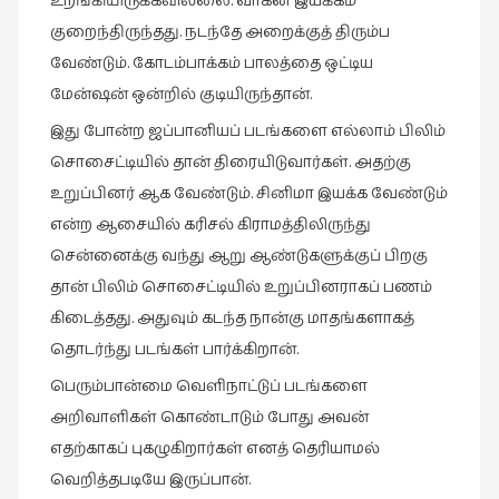
உறங்கியிருக்கவில்லை. வாகன இயக்கம்
இலக்கியப்
குறைந்திருந்தது. நடந்தே அறைக்குத் திரும்ப
பேருரைகள்
வேண்டும். கோடம்பாக்கம் பாலத்தை ஒட்டிய
(7)
மேன்ஷன் ஒன்றில் குடியிருந்தான்.
ஊடகம்
இது போன்ற ஜப்பானியப் படங்களை எல்லாம் பிலிம்
(1)
சொசைட்டியில் தான் திரையிடுவார்கள். அதற்கு
எனக்குப்
உறுப்பினர் ஆக வேண்டும். சினிமா இயக்க வேண்டும்
பிடித்த
என்ற ஆசையில் கரிசல் கிராமத்திலிருந்து
கதைகள்
சென்னைக்கு வந்து ஆறு ஆண்டுகளுக்குப் பிறகு
(39)
தான் பிலிம் சொசைட்டியில் உறுப்பினராகப் பணம்
எனது
கிடைத்தது. அதுவும் கடந்த நான்கு மாதங்களாகத்
பரிந்துரைகள்
தொடர்ந்து படங்கள் பார்க்கிறான்.
(5)
பெரும்பான்மை வெளிநாட்டுப் படங்களை
ஓவியங்கள்
(47)
அறிவாளிகள் கொண்டாடும் போது அவன்
எதற்காகப் புகழுகிறார்கள் எனத் தெரியாமல்
ஓவியங்கள்
வெறித்தபடியே இருப்பான்.
(53)