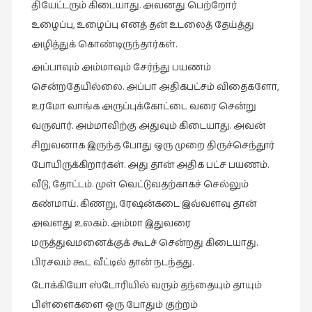
தியேட்டரும் கிடையாது. அவனது பெற்றோர்
சிறிய
உழைப்பு, உழைப்பு எனத் தன் உடலைத் தேய்த்து
உண்மைகள்
அழித்துக் கொண்டிருந்தார்கள்.
(6)
அப்பாவும் அம்மாவும் சேர்ந்து பயணம்
சிறுகதை
(138)
சென்றதேயில்லை. அப்பா அதிகபட்சம் விதைகளோ,
உரமோ வாங்க அருப்புக்கோட்டை வரை சென்று
சினிமா
வருவார். அம்மாவிற்கு அதுவும் கிடையாது. அவன்
(565)
சிறுவனாக இருந்த போது ஒரு முறை திருச்செந்தூர்
சுழலும்
போயிருக்கிறார்கள். அது தான் அதிக பட்ச பயணம்.
பார்வைகள்
வீடு, தோட்டம். முள் வெட்டுவதற்காகச் செல்லும்
(1)
கண்மாய். கிணறு, ரேஷன்கடை இவ்வளவு தான்
தனிமை
அவளது உலகம். அம்மா இதுவரை
கொண்டவர்கள்
மருத்துவமனைக்குக் கூடச் சென்றது கிடையாது.
(1)
பிரசவம் கூட வீட்டில் தான் நடந்தது.
திரை
எழுத்து
டோக்கியோ ஸ்டோரியில் வரும் தந்தையும் தாயும்
(4)
பிள்ளைகளை ஒரு போதும் குற்றம்