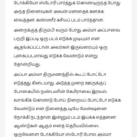
டோக்கியோ ஸ்டோரி பார்த்துக் கொண்டிருந்த போது
நேர்காணல்
(4)
அந்த நினைவுகள் அவன் மனதைக் கனக்க
வைத்தன. கண்ணீர் கசியப் படம் பார்த்தான்.
படித்தவை
(20)
அறைக்குத் திரும்பி வரும் போது அம்மா அப்பாவை
பற்றி இப்படி ஒரு படம் எடுக்க முடியுமா என
பயணங்கள்
(24)
ஆதங்கப்பட்டான். அவர்கள் இருவரையும் ஒரு
புகைப்படமாவது எடுக்க வேண்டும் என்று
பரிந்துரை
தோன்றியது.
(22)
அப்பா அம்மா திருமணத்தில் கூடப் போட்டோ
புகைப்படக்கலை
(1)
எடுத்தது கிடையாது. அடுத்த முறை ஊருக்குப்
போகையில் நண்பனின் கேமிராவை இரவல்
புத்தக
வாங்கிக் கொண்டு போய் நிறையப் போட்டோ எடுக்க
கண்காட்சி2019
(2)
வேண்டும் என நினைத்தபடியே மேன்ஷனை
நோக்கி நடந்தான். இன்னும் படம் இயக்க எத்தனை
புத்தக
ஆண்டுகள் ஆகும் எனத் தெரியவில்லை.
விமர்சனம்
(54)
ஒருவேளை டோக்கியோ ஸ்டோரி போல அம்மா