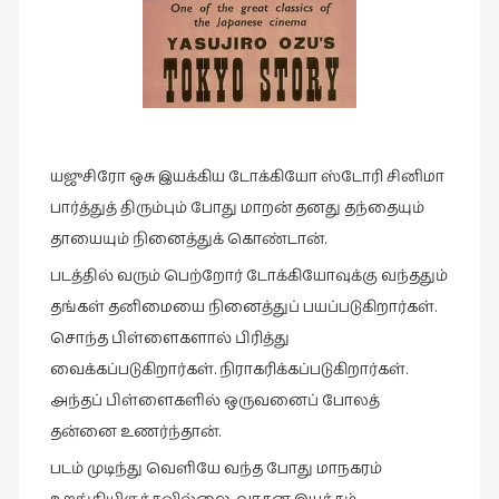
இசை
(23)
இணையதளம்
(23)
இந்திய
யஜுசிரோ ஒசு இயக்கிய டோக்கியோ ஸ்டோரி சினிமா
இலக்கியம்
பார்த்துத் திரும்பும் போது மாறன் தனது தந்தையும்
(4)
தாயையும் நினைத்துக் கொண்டான்.
இயற்கை
படத்தில் வரும் பெற்றோர் டோக்கியோவுக்கு வந்ததும்
(34)
தங்கள் தனிமையை நினைத்துப் பயப்படுகிறார்கள்.
இலக்கியம்
சொந்த பிள்ளைகளால் பிரித்து
(729)
வைக்கப்படுகிறார்கள். நிராகரிக்கப்படுகிறார்கள்.
இன்னொரு
அந்தப் பிள்ளைகளில் ஒருவனைப் போலத்
கவிதை
தன்னை உணர்ந்தான்.
(1)
படம் முடிந்து வெளியே வந்த போது மாநகரம்
உலக