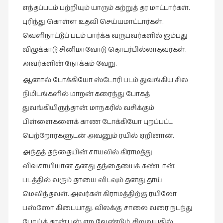
எந்தப்படம் பற்றியும் யாரும் கற்றுத் தர மாட்டார்கள்.
கட்டுரைகள்
(1)
புரிந்து கொள்ள உதவி செய்யமாட்டார்கள்.
வெளிநாட்டுப் படம் பார்க்க வருபவர்களில் ஐம்பது
கட்டுரைகள்
விழுக்காடு சினிமாவோடு தொடர்பில்லாதவர்கள்.
(7)
அவர்களின் நோக்கம் வேறு.
கதைகள்
ஆனால் டோக்கியோ ஸ்டோரி படம் துவங்கிய சில
செல்லும்
பாதை
நிமிடங்களில் மாறன் கரைந்து போகத்
(10)
துவங்கியிருந்தான். மாநகரில் வசிக்கும்
பிள்ளைகளைக் காண டோக்கியோ புறப்பட்ட
கல்வி
(1)
பெற்றோர்களுடன் அவனும் ரயில் ஏறினான்.
கல்வி
அந்தத் தந்தையின் சாயலில் கிராமத்து
(16)
விவசாயியான தனது தந்தையைக் கண்டான்.
படத்தில் வரும் தாயை விடவும் தனது தாய்
கவிஞனும்
கவிதையும்
மெலிந்தவள். அவர்கள் கிராமத்திற்கு ரயிலோ
(4)
பஸ்ஸோ கிடையாது. விலக்கு சாலை வரை நடந்து
போய்த் தான் பஸ் ஏற வேண்டும். சிறுவயதில்