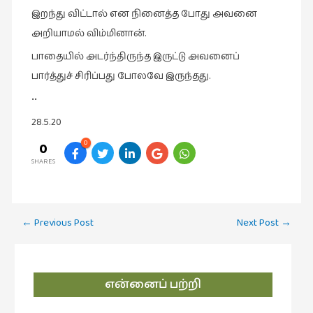
இறந்து விட்டால் என நினைத்த போது அவனை
புத்தகக்
அறியாமல் விம்மினான்.
காட்சி
தினங்கள்
பாதையில் அடர்ந்திருந்த இருட்டு அவனைப்
(4)
பார்த்துச் சிரிப்பது போலவே இருந்தது.
புனைவுக்குறிப்புகள்
••
(1)
28.5.20
பெயரற்ற
0
0
மேகம்
SHARES
(2)
மூத்தோர்
பாடல்
Post
←
Previous Post
Next Post
→
(4)
navigation
மொழி
(2)
என்னைப் பற்றி
மொழியாக்கம்
(19)