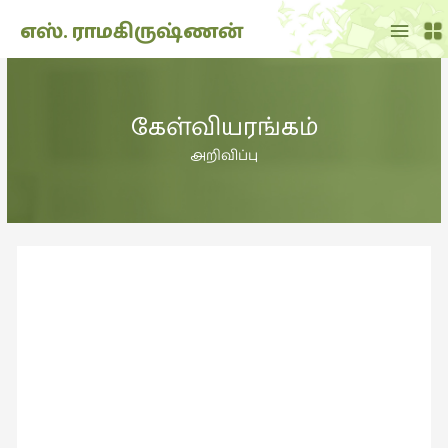
Main
எஸ். ராமகிருஷ்ணன்
Menu
THE
DOLL
கேள்வியரங்கம்
SHOW
(7)
அறிவிப்பு
Translation
(2)
அறிவிப்பு
(1,948)
அனுபவம்
(135)
அன்றாடம்
(3)
ஆளுமை
(81)