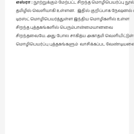
கவிதை
எஸ்ரா :
நூற்றுக்கும் மேற்பட்ட சிறந்த மொழிபெயர்ப்பு நூல
(29)
தமிழில் வெளியாகி உள்ளன. இதில் குறிப்பாக நேஷனல் ப
காந்தியின்
டிரஸ்ட் மொழிபெயர்த்துள்ள இந்திய மொழிகளில் உள்ள
நிழலில்
சிறந்த புத்தகங்களில் பெரும்பான்மையானவை
(6)
சிறந்தவையே. அது போல சாகித்ய அகாதமி வெளியிட்டுள
காமிக்ஸ்
மொழிபெயர்ப்பு புத்தகங்களும் வாசிக்கப்பட வேண்டியவை
(7)
காலைக்
குறிப்புகள்
(31)
குறுங்கதை
(149)
குறும்படம்
(13)
குற்றமுகங்கள்
(25)