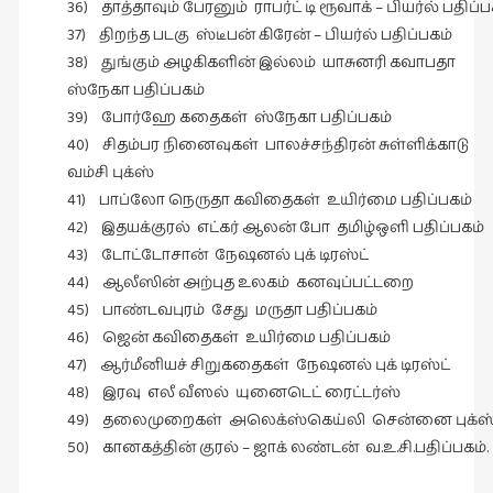
36) தாத்தாவும் பேரனும் ராபர்ட் டி ரூவாக் – பியர்ல் பதிப்ப
37) திறந்த படகு ஸ்டீபன் கிரேன் – பியர்ல் பதிப்பகம்
38) துங்கும் அழகிகளின் இல்லம் யாசுனரி கவாபதா
ஸ்நேகா பதிப்பகம்
39) போர்ஹே கதைகள் ஸ்நேகா பதிப்பகம்
40) சிதம்பர நினைவுகள் பாலச்சந்திரன் சுள்ளிக்காடு
வம்சி புக்ஸ்
41) பாப்லோ நெருதா கவிதைகள் உயிர்மை பதிப்பகம்
42) இதயக்குரல் எட்கர் ஆலன் போ தமிழ்ஒளி பதிப்பகம்
43) டோட்டோசான் நேஷனல் புக் டிரஸ்ட்
44) ஆலீஸின் அற்புத உலகம் கனவுப்பட்டறை
45) பாண்டவபுரம் சேது மருதா பதிப்பகம்
46) ஜென் கவிதைகள் உயிர்மை பதிப்பகம்
47) ஆர்மீனியச் சிறுகதைகள் நேஷனல் புக் டிரஸ்ட்
48) இரவு எலீ வீஸல் யுனைடெட் ரைட்டர்ஸ்
49) தலைமுறைகள் அலெக்ஸ்கெய்லி சென்னை புக்ஸ
50) கானகத்தின் குரல் – ஜாக் லண்டன் வ.உ.சி.பதிப்பகம்.