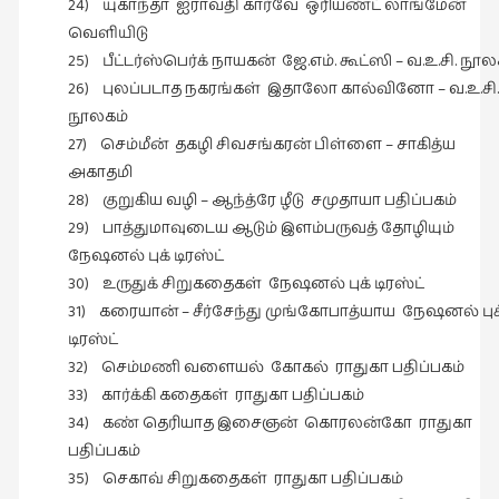
24) யுகாந்தா ஐராவதி கார்வே ஒரியண்ட் லாங்மேன்
வெளியிடு
வரலாறு
25) பீட்டர்ஸ்பெர்க் நாயகன் ஜே.எம். கூட்ஸி – வ.உ.சி. நூல
(2)
26) புலப்படாத நகரங்கள் இதாலோ கால்வினோ – வ.உ.சி.
வரலாறு
நூலகம்
(4)
27) செம்மீன் தகழி சிவசங்கரன் பிள்ளை – சாகித்ய
வாசிப்பில்
அகாதமி
இன்று
28) குறுகிய வழி – ஆந்த்ரே ழீடு சமுதாயா பதிப்பகம்
(1)
29) பாத்துமாவுடைய ஆடும் இளம்பருவத் தோழியும்
நேஷனல் புக் டிரஸ்ட்
விமர்சனம்
30) உருதுக் சிறுகதைகள் நேஷனல் புக் டிரஸ்ட்
(19)
31) கரையான் – சீர்சேந்து முங்கோபாத்யாய நேஷனல் புக
விளையாட்டு
டிரஸ்ட்
(2)
32) செம்மணி வளையல் கோகல் ராதுகா பதிப்பகம்
ஷேக்ஸ்பியரின்
33) கார்க்கி கதைகள் ராதுகா பதிப்பகம்
உலகம்
34) கண் தெரியாத இசைஞன் கொரலன்கோ ராதுகா
(1)
பதிப்பகம்
35) செகாவ் சிறுகதைகள் ராதுகா பதிப்பகம்