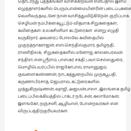
தொடர்ந்து புத்தகங்கள் வாசிக்கிறவன் என்பதால் இளம்
எழுத்தாளர்களில் பெரும்பான்மையினரின் படைப்புகள
வெளிவந்தவுடனே நான் வாசித்துவிடுகிறேன். குறிப்பாக
செழியன் நம்பிக்கையூட்டும் விதமாக சிறுகதைகள்,
கவிதைகள். உலகசினிமா கட்டுரைகள் என்று எழுதி
வருகிறார். அவரைப் போலவே கவிதையில்
முகுந்த்நாகராஜன், எஸ்.செந்தில்குமார், தமிழ்நதி,
ராணிதிலக், சிறுகதைகளில் மனோஜ், காலபைரவன்.
சந்திரா, என்.ஸ்ரீராம், பாஸ்கர் சக்தி, பவா.செல்லதுரை,
மொழிபெயர்ப்பில் ராஜகோபால், ராமானுஜம்,
குவளைகண்ணன், நாடகத்துறையில் முருகபூபதி,
கருணாபிரசாத், ஜெயராவ், கட்டுரைகளில்
முத்துகிருஷ்ணன், ஷாஜி, அஜயன்பாலா , இலங்கை தமிழ்
படைப்பிலக்கியத்தில் டாக்டர் நடேசன், கலாமோகன்,
இளங்கோ, றஞ்சனி, ஆழியாள், போன்றவர்கள் என்
விருப்பத்திற்குரியவர்கள்.