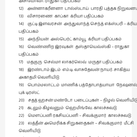
அசியோவா. ராதுகா பதிப்பகம்
புத்தகக்
12) அன்னாகரீனனா டால்ஸ்டாய் பாரதி புத்தக நிறுவனம
காட்சி
13) விசாரணை காப்கா க்ரியா பதிப்பகம்
தினங்கள்
14) குட்டி இளவரசன் அந்துவாந்த் செந்த் எக்ஸ்பரி – க்ரி
(4)
பதிப்பகம்
15) அந்நியன் அல்பெர்ட் காம்யூ க்ரியா பதிப்பகம்
புனைவுக்குறிப்புகள்
16) வெண்ணிற இரவுகள் தஸ்தாயெவ்ஸ்கி – ராதுகா
(1)
பதிப்பகம்
பெயரற்ற
17) மதகுரு செல்மா லாகர்லெவ் மருதா பதிப்பகம்
மேகம்
18) இரண்டாம் இடம் எம்.டி. வாசுதேவன் நாயர். சாகித்ய
(2)
அகாதமி வெளியிடு
மூத்தோர்
19) பொம்மலாட்டம் மாணிக் பத்தோபாத்யாயா நேஷனல
பாடல்
புக் டிரஸ்ட்
(4)
20) சதத் ஹசன் மண்டோ படைப்புகள் – நிழல் வெளியிட
21) கடலும் கிழவனும் ஹெமிங்வே. காலச்சுவடு
மொழி
22) மௌப்பனி ரகசியப்பனி – சிவக்குமார் காலச்சுவடு
(2)
23) லத்தீன் அமெரிக்க சிறுகதைகள் – சிவக்குமார் மீட்சி
மொழியாக்கம்
வெளியிடு
(19)