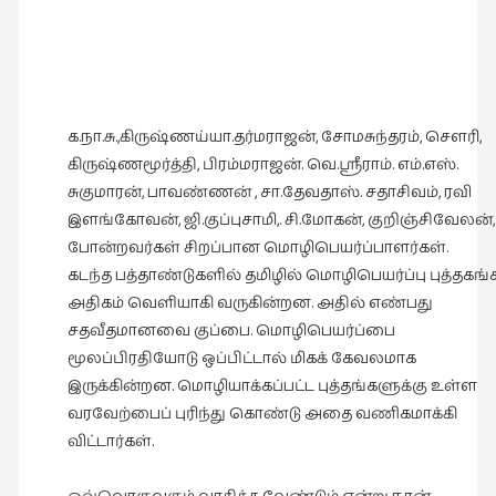
நாடகம்
(8)
நாவல்கள்
(1)
க.நா.சு.,கிருஷ்ணய்யா.தர்மராஜன், சோமசுந்தரம், சௌரி,
நாவல்கள்
கிருஷ்ணமூர்த்தி, பிரம்மராஜன். வெ.ஸ்ரீராம். எம்.எஸ்.
(40)
சுகுமாரன், பாவண்ணன் , சா.தேவதாஸ். சதாசிவம், ரவி
நினைவுகுறிப்பு
இளங்கோவன், ஜி.குப்புசாமி,. சி.மோகன், குறிஞ்சிவேலன்
(7)
போன்றவர்கள் சிறப்பான மொழிபெயர்ப்பாளர்கள்.
கடந்த பத்தாண்டுகளில் தமிழில் மொழிபெயர்ப்பு புத்தகங்
நுண்கலை
அதிகம் வெளியாகி வருகின்றன. அதில் எண்பது
(5)
சதவீதமானவை குப்பை. மொழிபெயர்ப்பை
நுண்கலை
மூலப்பிரதியோடு ஒப்பிட்டால் மிகக் கேவலமாக
(11)
இருக்கின்றன. மொழியாக்கப்பட்ட புத்தங்களுக்கு உள்ள
வரவேற்பைப் புரிந்து கொண்டு அதை வணிகமாக்கி
நூலக
விட்டார்கள்.
மனிதர்கள்
(32)