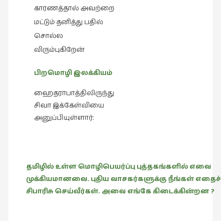
காரணத்தால் அவற்றை
கட்டுரைகள்
(1)
மட்டும் தனித்து பதில்
சொல்ல
கட்டுரைகள்
விரும்புகிறேன்
(7)
கதைகள்
பிறமொழி இலக்கியம்
செல்லும்
பாதை
ஹைதராபாத்திலிருந்து
(10)
சிவா இக்கேள்வியை
அனுப்பியுள்ளார்:
கல்வி
(1)
கல்வி
(16)
தமிழில் உள்ள மொழிபெயர்ப்பு புத்தகங்களில் எவை
முக்கியமானவை. புதிய வாசகர்களுக்கு நீங்கள் எதைச்
கவிஞனும்
சிபாரிசு செய்வீர்கள். அவை எங்கே கிடைக்கின்றன ?
கவிதையும்
(4)