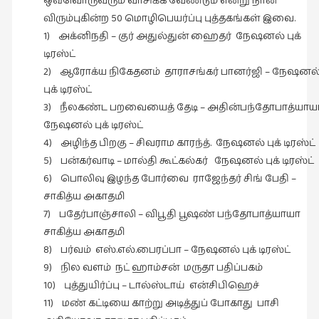
ஒவ்வொருவரும் வாசிக்க வேண்டும் என்று நான்
நேர்காணல்
விரும்புகின்ற 50 மொழிபெயர்ப்பு புத்தகங்கள் இவை.
(4)
1) அக்னிநதி – குர் அதுல்துன் ஹைதர் நேஷனல் புக்
படித்தவை
டிரஸ்ட்
(20)
2) ஆரோக்ய நிகேதனம் தாராசங்கர் பானர்ஜி – நேஷனல
புக் டிரஸ்ட்
பயணங்கள்
3) நீலகண்ட பறவையைத் தேடி – அதின்பந்தோபாத்யாய
(24)
நேஷனல் புக் டிரஸ்ட்
பரிந்துரை
4) அழிந்த பிறகு – சிவராம காரந்த். நேஷனல் புக் டிரஸ்ட்
(22)
5) பன்கர்வாடி – மால்தி கூட்கல்கர் நேஷனல் புக் டிரஸ்ட்
புகைப்படக்கலை
6) பொலிவு இழந்த போர்வை ராஜேந்தர் சிங் பேதி –
(1)
சாகித்ய அகாதமி
7) பதேர்பாஞ்சாலி – விபூதி பூஷண் பந்தோபாத்யாயா
புத்தக
சாகித்ய அகாதமி
கண்காட்சி2019
8) பர்வம் எஸ்.எல்.பைரப்பா – நேஷனல் புக் டிரஸ்ட்
(2)
9) நில வளம் நட் ஹாம்சன் மருதா பதிப்பகம்
புத்தக
10) புத்துயிர்ப்பு – டால்ஸ்டாய் என்சிபிஹெச்
விமர்சனம்
11) மண் கட்டியை காற்று அடித்துப் போகாது பாசி
(55)