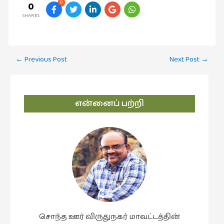
0
0
SHARES
Post
←
Previous Post
Next Post
→
navigation
என்னைப் பற்றி
சொந்த ஊர் விருதுநகர் மாவட்டத்தின்