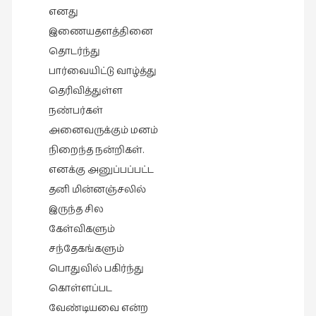
இலக்கியப்
எனது
பேருரைகள்
இணையதளத்தினை
(7)
தொடர்ந்து
ஊடகம்
பார்வையிட்டு வாழ்த்து
(1)
தெரிவித்துள்ள
எனக்குப்
நண்பர்கள்
பிடித்த
அனைவருக்கும் மனம்
கதைகள்
நிறைந்த நன்றிகள்.
(39)
எனக்கு அனுப்பப்பட்ட
எனது
தனி மின்னஞ்சலில்
பரிந்துரைகள்
இருந்த சில
(5)
கேள்விகளும்
ஓவியங்கள்
சந்தேகங்களும்
(47)
பொதுவில் பகிர்ந்து
ஓவியங்கள்
கொள்ளப்பட
(53)
வேண்டியவை என்ற