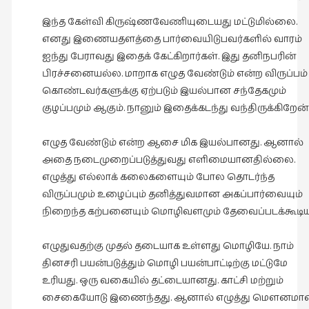
இந்த கேள்வி கிருஷ்ணவேணியுடையது மட்டுமில்லை.
எனது இணையதளத்தை பார்வையிடுபவர்களில் வாரம்
ஐந்து பேராவது இதைக் கேட்கிறார்கள். இது தனிநபரின்
பிரச்சனையல்ல. மாறாக எழுத வேண்டும் என்ற விருப்பம்
கொண்டவர்களுக்கு ஏற்படும் இயல்பான சந்தேகமும்
குழப்பமும் ஆகும். நானும் இதைக்கடந்து வந்திருக்கிறேன்
எழுத வேண்டும் என்ற ஆசை மிக இயல்பானது. ஆனால்
அதை நடைமுறைப்படுத்துவது எளிமையானதில்லை.
எழுத்து எல்லாக் கலைகளையும் போல தொடர்ந்த
விருப்பமும் உழைப்பும் தனித்துவமான அகப்பார்வையும்
நிறைந்த கற்பனையும் மொழிவளமும் தேவைப்படக்கூடிய
எழுதுவதற்கு முதல் தடையாக உள்ளது மொழியே. நாம்
தினசரி பயன்படுத்தும் மொழி பயன்பாட்டிற்கு மட்டுமே
உரியது. ஒரு வகையில் தட்டையானது. காட்சி மற்றும்
சைகையோடு இணைந்தது. ஆனால் எழுத்து மௌனமா