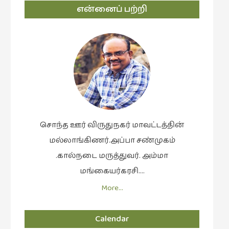
என்னைப் பற்றி
சொந்த ஊர் விருதுநகர் மாவட்டத்தின்
மல்லாங்கிணர்.அப்பா சண்முகம்
.கால்நடை மருத்துவர். அம்மா
மங்கையர்கரசி….
More…
Calendar