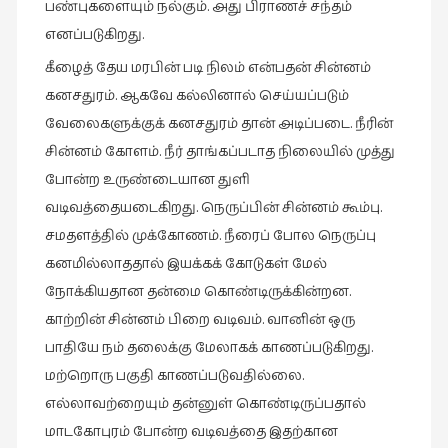
பண்புகளையும் நல்கும். அது பிராணச் சந்தம்
நாடகம்
எனப்படுகிறது.
(8)
கீழைத் தேய மரபின் படி நிலம் என்பதன் சின்னம்
நாவல்கள்
கனசதுரம். ஆகவே கல்லினால் செய்யப்படும்
(1)
வேலைகளுக்குக் கனசதுரம் தான் அடிப்படை. நீரின்
நாவல்கள்
சின்னம் கோளம். நீர் தாங்கப்படாத நிலையில் முத்து
(40)
போன்ற உருண்டையான துளி
நினைவுகுறிப்பு
வடிவத்தையடைகிறது. நெருப்பின் சின்னம் கூம்பு.
(7)
சமதளத்தில் முக்கோணம். நீரைப் போல நெருப்பு
நுண்கலை
கனமில்லாததால் இயக்கக் கோடுகள் மேல்
(5)
நோக்கியதான தன்மை கொண்டிருக்கின்றன.
நுண்கலை
காற்றின் சின்னம் பிறை வடிவம். வானின் ஒரு
(11)
பாதியே நம் தலைக்கு மேலாகக் காணப்படுகிறது.
நூலக
மற்றொரு பகுதி காணப்படுவதில்லை.
மனிதர்கள்
எல்லாவற்றையும் தன்னுள் கொண்டிருப்பதால்
(32)
மாடகோபுரம் போன்ற வடிவத்தை இதற்கான