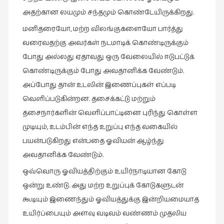
சிறிய
அதற்கான லயமும் சந்தமும் கொண்டேயிருக்கிறது.
உண்மைகள்
மனிதரையோ, மற்ற விலங்குகளையோ பார்த்து
(6)
வரைவதற்கு அவர்கள் நடமாடிக் கொண்டிருக்கும்
சிறுகதை
போது அல்லது ஏதாவது ஒரு வேலையில் ஈடுபட்டுக்
(138)
கொண்டிருக்கும் போது அவதானிக்க வேண்டும்.
சினிமா
அப்போது தான் உடலின் இணைப்புகள் எப்படி
(566)
வெளிப்படுகின்றன. தசைக்கட்டு மற்றும்
சுழலும்
தசைநார்களின் வெளிப்பாட்டினை புரிந்து கொள்ள
பார்வைகள்
முடியும், உடம்பின் எந்த உறுப்பு எந்த வகையில்
(1)
பயன்படுகிறது என்பதை ஓவியன் ஆழ்ந்து
தனிமை
அவதானிக்க வேண்டும்.
கொண்டவர்கள்
ஒவ்வொரு ஓவியத்திற்கும் உயிர்நாடியான கோடு
(1)
ஒன்று உண்டு. அது மற்ற உறுப்புக் கோடுகளுடன்
திரை
கூடியும் இணைந்தும் ஓவியத்துக்கு இன்றியமையாத
எழுத்து
உயிர்ப்பையும் அளவு வடிவம் வண்ணம் முதலிய
(4)