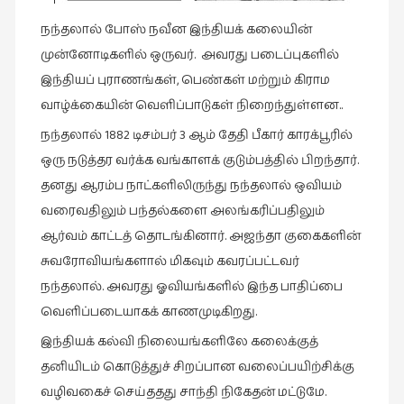
கட்டுரைகள்
நந்தலால் போஸ் நவீன இந்தியக் கலையின்
(1)
முன்னோடிகளில் ஒருவர். அவரது படைப்புகளில்
கட்டுரைகள்
இந்தியப் புராணங்கள், பெண்கள் மற்றும் கிராம
(7)
வாழ்க்கையின் வெளிப்பாடுகள் நிறைந்துள்ளன..
கதைகள்
நந்தலால் 1882 டிசம்பர் 3 ஆம் தேதி பீகார் காரக்பூரில்
செல்லும்
ஒரு நடுத்தர வர்க்க வங்காளக் குடும்பத்தில் பிறந்தார்.
பாதை
தனது ஆரம்ப நாட்களிலிருந்து நந்தலால் ஒவியம்
(10)
வரைவதிலும் பந்தல்களை அலங்கரிப்பதிலும்
கல்வி
ஆர்வம் காட்டத் தொடங்கினார். அஜந்தா குகைகளின்
(1)
சுவரோவியங்களால் மிகவும் கவரப்பட்டவர்
கல்வி
நந்தலால். அவரது ஓவியங்களில் இந்த பாதிப்பை
(16)
வெளிப்படையாகக் காணமுடிகிறது.
கவிஞனும்
இந்தியக் கல்வி நிலையங்களிலே கலைக்குத்
கவிதையும்
தனியிடம் கொடுத்துச் சிறப்பான வலைப்பயிற்சிக்கு
(4)
வழிவகைச் செய்ததது சாந்தி நிகேதன் மட்டுமே.