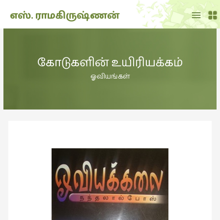
Main
எஸ். ராமகிருஷ்ணன்
Menu
THE
DOLL
கோடுகளின் உயிரியக்கம்
SHOW
(7)
ஓவியங்கள்
Translation
(2)
அறிவிப்பு
(1,949)
அனுபவம்
(135)
அன்றாடம்
(3)
ஆளுமை
(81)