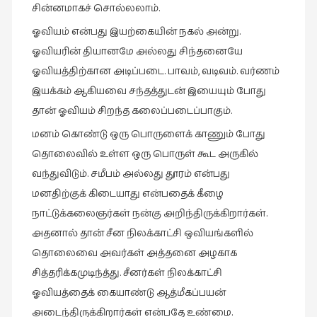
நேர்காணல்
சின்னமாகச் சொல்லலாம்.
(4)
ஓவியம் என்பது இயற்கையின் நகல் அன்று.
படித்தவை
ஓவியரின் தியானமே அல்லது சிந்தனையே
(20)
ஓவியத்திற்கான அடிப்படை. பாவம், வடிவம். வர்ணம்
பயணங்கள்
இயக்கம் ஆகியவை சந்தத்துடன் இயையும் போது
(24)
தான் ஓவியம் சிறந்த கலைப்படைப்பாகும்.
பரிந்துரை
மனம் கொண்டு ஒரு பொருளைக் காணும் போது
(22)
தொலைவில் உள்ள ஒரு பொருள் கூட அருகில்
வந்துவிடும். சமீபம் அல்லது தூரம் என்பது
புகைப்படக்கலை
(1)
மனதிற்குக் கிடையாது என்பதைக் கீழை
நாட்டுக்கலைஞர்கள் நன்கு அறிந்திருக்கிறார்கள்.
புத்தக
அதனால் தான் சீன நிலக்காட்சி ஒவியங்களில்
கண்காட்சி2019
(2)
தொலைவை அவர்கள் அத்தனை அழகாக
சித்தரிக்கமுடிந்த்து. சீனர்கள் நிலக்காட்சி
புத்தக
ஓவியத்தைக் கையாண்டு ஆத்மீகப்பயன்
விமர்சனம்
(55)
அடைந்திருக்கிறார்கள் என்பதே உண்மை.