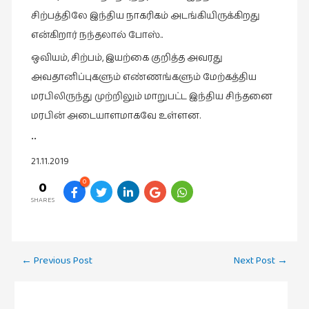
சிற்பத்திலே இந்திய நாகரிகம் அடங்கியிருக்கிறது
வரலாறு
என்கிறார் நந்தலால் போஸ்..
(2)
ஒவியம், சிற்பம், இயற்கை குறித்த அவரது
வரலாறு
அவதானிப்புகளும் எண்ணங்களும் மேற்கத்திய
(4)
மரபிலிருந்து முற்றிலும் மாறுபட்ட இந்திய சிந்தனை
வாசிப்பில்
மரபின் அடையாளமாகவே உள்ளன.
இன்று
(1)
••
விமர்சனம்
21.11.2019
(19)
0
0
விளையாட்டு
SHARES
(2)
ஷேக்ஸ்பியரின்
Post
உலகம்
←
Previous Post
Next Post
→
navigation
(1)