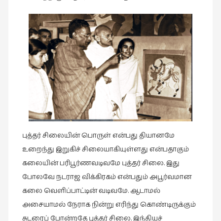
புத்தகக்
காட்சி
தினங்கள்
(4)
புனைவுக்குறிப்புகள்
(1)
பெயரற்ற
மேகம்
(2)
புத்தர் சிலையின் பொருள் என்பது தியானமே
மூத்தோர்
பாடல்
உறைந்து இறுகிச் சிலையாகியுள்ளது என்பதாகும்
(4)
கலையின் பரிபூர்ணவடிவமே புத்தர் சிலை. இது
போலவே நடராஜ விக்கிரகம் என்பதும் அபூர்வமான
மொழி
(2)
கலை வெளிப்பாட்டின் வடிவமே. ஆடாமல்
அசையாமல் நேராக நின்று எரிந்து கொண்டிருக்கும்
மொழியாக்கம்
சுடரைப் போன்றதே புத்தர் சிலை. இந்தியச்
(19)