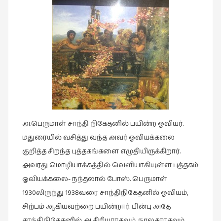
இசை
(23)
இணையதளம்
(23)
இந்திய
இலக்கியம்
(4)
இயற்கை
அ.பெருமாள் சாந்தி நிகேதனில் பயின்ற ஓவியர்.
(34)
மதுரையில் வசித்து வந்த அவர் ஓவியக்கலை
இலக்கியம்
குறித்த சிறந்த புத்தகங்களை எழுதியிருக்கிறார்.
(729)
அவரது மொழியாக்கத்தில் வெளியாகியுள்ள புத்தகம்
இன்னொரு
ஓவியக்கலை- நந்தலால் போஸ். பெருமாள்
கவிதை
1930லிருந்து 1938வரை சாந்திநிகேதனில் ஓவியம்,
(1)
சிற்பம் ஆகியவற்றை பயின்றார். பின்பு அதே
உலக
சாந்திநிகேதனில் ஆசிரியராகவும், நூலகராகவும்,