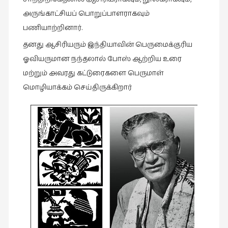
இலக்கியப்
அருங்காட்சியப் பொறுப்பாளராகவும்
பேருரைகள்
பணியாற்றினார்.
(7)
தனது ஆசிரியரும் இந்தியாவின் பெருமைக்குரிய
ஊடகம்
ஓவியருமான நந்தலால் போஸ் ஆற்றிய உரை
(1)
மற்றும் அவரது கட்டுரைகளை பெருமாள்
எனக்குப்
மொழியாக்கம் செய்திருக்கிறார்
பிடித்த
கதைகள்
(39)
எனது
பரிந்துரைகள்
(5)
ஓவியங்கள்
(47)
ஓவியங்கள்
(53)