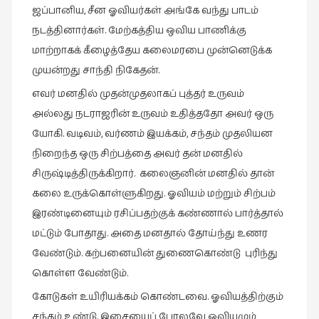
கவிதை
ஜப்பானிய, சீன ஓவியர்கள் அங்கே வந்து பாடம்
(29)
நடத்தினார்கள். மேற்கத்திய ஒவிய பாணிக்கு
காந்தியின்
மாற்றாகக் கீழைத்தேய கலைமரபை முன்னெடுக்க
நிழலில்
முயன்றது சாந்தி நிகேதன்.
(6)
எவர் மனதில் முதன்முதலாகப் புத்தர் உருவம்
காமிக்ஸ்
அல்லது நடராஜரின் உருவம் உதித்ததோ அவர் ஒரு
(7)
யோகி. வடிவம், வர்ணம் இயக்கம், சந்தம் முதலியன
காலைக்
நிறைந்த ஒரு சிற்பத்தை அவர் தன் மனதில்
குறிப்புகள்
சிருஷ்டித்திருக்கிறார். கலைஞனின் மனதில் தான்
(31)
கலை உருக்கொள்ளுகிறது. ஓவியம் மற்றும் சிற்பம்
குறுங்கதை
இரண்டினையும் ரசிப்பதற்குக் கண்ணால் பார்த்தால்
(149)
மட்டும் போதாது. அதை மனதால் தோய்ந்து உணர
குறும்படம்
வேண்டும். கற்பனையின் துணைகொண்டு புரிந்து
(13)
கொள்ள வேண்டும்.
குற்றமுகங்கள்
கோடுகள் உயிரியக்கம் கொண்டவை. ஓவியத்திற்கும்
(25)
சந்தம் உண்டு. இசையைப் போலவே ஓவியமும்