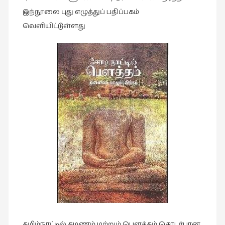
இலக்கியப்
இந்நூலை புது எழுத்துப் பதிப்பகம்
பேருரைகள்
வெளியிட்டுள்ளது
(7)
ஊடகம்
(1)
எனக்குப்
பிடித்த
கதைகள்
(39)
எனது
பரிந்துரைகள்
(5)
ஓவியங்கள்
(47)
ஓவியங்கள்
(53)
தமிழ்நாட்டில் சமணம் மற்றும் பௌத்தம் தொடர்பான