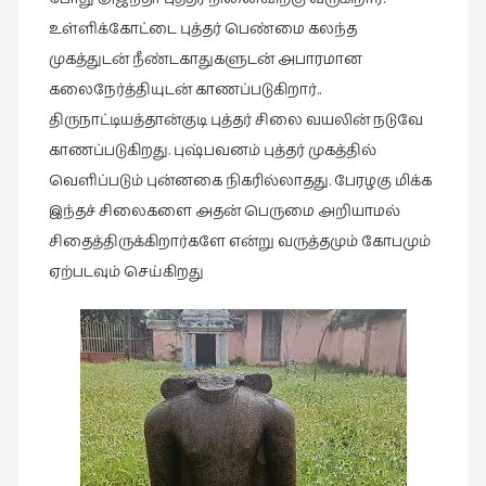
நேர்காணல்
உள்ளிக்கோட்டை புத்தர் பெண்மை கலந்த
(4)
முகத்துடன் நீண்டகாதுகளுடன் அபாரமான
படித்தவை
கலைநேர்த்தியுடன் காணப்படுகிறார்..
(20)
திருநாட்டியத்தான்குடி புத்தர் சிலை வயலின் நடுவே
பயணங்கள்
காணப்படுகிறது. புஷ்பவனம் புத்தர் முகத்தில்
(24)
வெளிப்படும் புன்னகை நிகரில்லாதது. பேரழகு மிக்க
பரிந்துரை
இந்தச் சிலைகளை அதன் பெருமை அறியாமல்
(22)
சிதைத்திருக்கிறார்களே என்று வருத்தமும் கோபமும்
புகைப்படக்கலை
ஏற்படவும் செய்கிறது
(1)
புத்தக
கண்காட்சி2019
(2)
புத்தக
விமர்சனம்
(55)