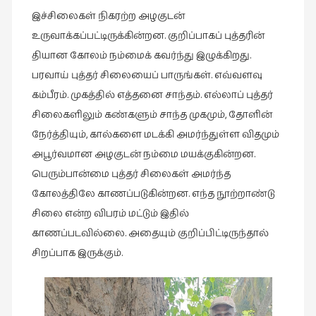
சிறிய
இச்சிலைகள் நிகரற்ற அழகுடன்
உண்மைகள்
உருவாக்கப்பட்டிருக்கின்றன. குறிப்பாகப் புத்தரின்
(6)
தியான கோலம் நம்மைக் கவர்ந்து இழுக்கிறது.
சிறுகதை
பரவாய் புத்தர் சிலையைப் பாருங்கள். எவ்வளவு
(138)
கம்பீரம். முகத்தில் எத்தனை சாந்தம். எல்லாப் புத்தர்
சினிமா
சிலைகளிலும் கண்களும் சாந்த முகமும், தோளின்
(566)
நேர்த்தியும், கால்களை மடக்கி அமர்ந்துள்ள விதமும்
சுழலும்
அபூர்வமான அழகுடன் நம்மை மயக்குகின்றன.
பார்வைகள்
பெரும்பான்மை புத்தர் சிலைகள் அமர்ந்த
(1)
கோலத்திலே காணப்படுகின்றன. எந்த நூற்றாண்டு
தனிமை
சிலை என்ற விபரம் மட்டும் இதில்
கொண்டவர்கள்
காணப்படவில்லை. அதையும் குறிப்பிட்டிருந்தால்
(1)
சிறப்பாக இருக்கும்.
திரை
எழுத்து
(4)