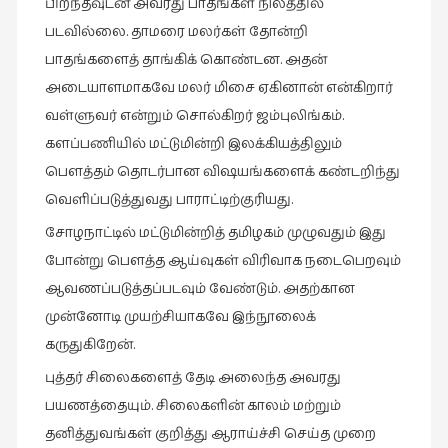
பிறந்தவுடன் அவரது பாதங்கள் நிலத்தில்
படவில்லை. தாமரை மலர்கள் தோன்றி
வரலாறு
(2)
பாதங்களைத் தாங்கிக் கொண்டன. அதன்
அடையாளமாகவே மலர் மிசை ஏகினான் என்கிறார்
வரலாறு
வள்ளுவர் என்றும் சொல்கிறர் ஜம்புலிங்கம்.
(4)
களப்பணியில் மட்டுமின்றி இலக்கியத்திலும்
வாசிப்பில்
பௌத்தம் தொடர்பான விஷயங்களைக் கண்டறிந்து
இன்று
வெளிப்படுத்துவது பாராட்டிற்குரியது.
(1)
சோழநாட்டில் மட்டுமின்றித் தமிழகம் முழுவதும் இது
விமர்சனம்
(19)
போன்று பௌத்த ஆய்வுகள் விரிவாக நடைபெறவும்
ஆவணப்படுத்தப்படவும் வேண்டும். அதற்கான
விளையாட்டு
முன்னோடி முயற்சியாகவே இந்நூலைக்
(2)
கருதுகிறேன்.
ஷேக்ஸ்பியரின்
உலகம்
புத்தர் சிலைகளைத் தேடி அலைந்த அவரது
(1)
பயணத்தையும். சிலைகளின் காலம் மற்றும்
தனித்துவங்கள் குறித்து ஆராய்ச்சி செய்த முறை