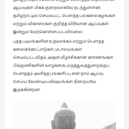
கட்டுரைகள்
ஆய்வுகள் மிகக் குறைவாகவே நடந்துள்ளன.
(1)
தமிழ்நாட்டில் செயல்பட்ட பௌத்த பல்கலைகழங்கள்
கட்டுரைகள்
மற்றும் விகாரைகள் குறித்த விரிவான ஆய்வுகள்
(7)
இன்றும் மேற்கொள்ளப்படவில்லை.
கதைகள்
புத்த படிமங்களின் உருவாக்கம் மற்றும் பௌத்த
செல்லும்
கலைக்கோட்பாடுகள், மடாலயங்கள்
பாதை
செயல்பட்டவிதம், அதன் வீழ்ச்சிக்கான காரணங்கள்.
(10)
பிக்குணிகளின் வாழ்க்கை, மருத்துவத்துறைக்குப்
கல்வி
பௌத்தம் அளித்த பங்களிப்பு என நாம் ஆய்வு
(1)
செய்ய வேண்டிய விஷயங்கள் நிறையவே
கல்வி
இருக்கின்றன.
(16)
கவிஞனும்
கவிதையும்
(4)