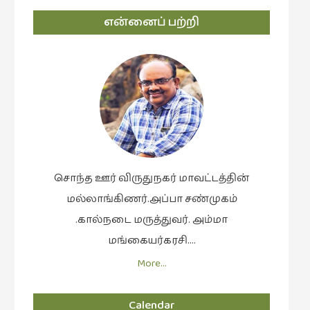
என்னைப் பற்றி
சொந்த ஊர் விருதுநகர் மாவட்டத்தின்
மல்லாங்கிணர்.அப்பா சண்முகம்
.கால்நடை மருத்துவர். அம்மா
மங்கையர்கரசி….
More…
Calendar