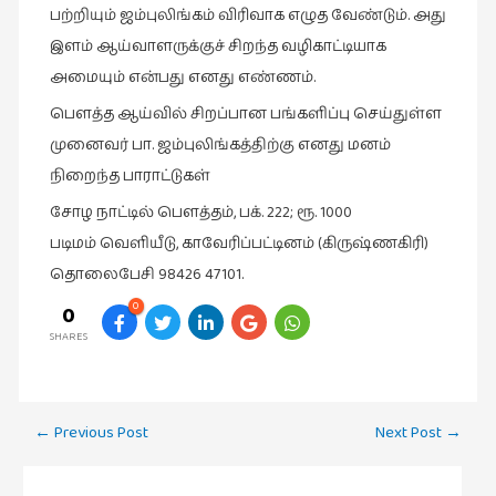
பற்றியும் ஜம்புலிங்கம் விரிவாக எழுத வேண்டும். அது
இளம் ஆய்வாளருக்குச் சிறந்த வழிகாட்டியாக
அமையும் என்பது எனது எண்ணம்.
பௌத்த ஆய்வில் சிறப்பான பங்களிப்பு செய்துள்ள
முனைவர் பா. ஜம்புலிங்கத்திற்கு எனது மனம்
நிறைந்த பாராட்டுகள்
சோழ நாட்டில் பௌத்தம், பக். ‎222; ‎ரூ. 1000
‎படிமம் வெளியீடு, ‎காவேரிப்பட்டினம் ‎(கிருஷ்ணகிரி)
தொலைபேசி ‎98426 ‎47101.
0
0
SHARES
Post
←
Previous Post
Next Post
→
navigation