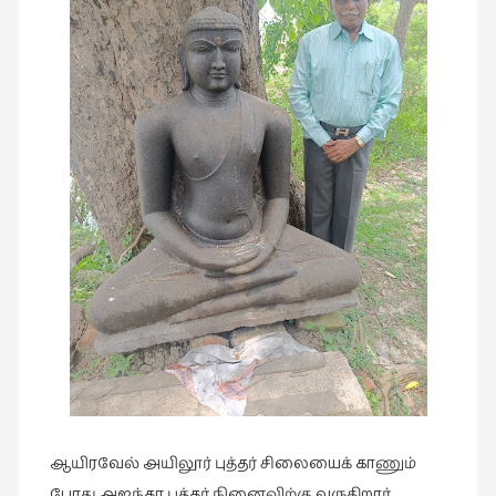
நாடகம்
(8)
நாவல்கள்
(1)
நாவல்கள்
(40)
நினைவுகுறிப்பு
(7)
நுண்கலை
(5)
நுண்கலை
(11)
நூலக
மனிதர்கள்
ஆயிரவேல் அயிலூர் புத்தர் சிலையைக் காணும்
(32)
போது அஜந்தா புத்தர் நினைவிற்கு வருகிறார்.