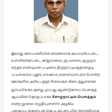
இசை
(23)
இணையதளம்
(23)
இந்திய
இலக்கியம்
(4)
இவரது களப்பணியின் காரணமாக அய்யம்பேட்டை,
இயற்கை
உள்ளிக்கோட்டை, காஜாமலை, குடவாசல், குழுமூர்,
(34)
சுந்தரபாண்டியன் பட்டினம், திருநாட்டியத்தான்குடி,
இலக்கியம்
பட்டீஸ்வரம், புதூர், மங்கலம், வளையமாபுரம் போன்ற
(729)
ஊர்களில் அரிய புத்தர் சிலைகள் கிடைத்துள்ளன.
இன்னொரு
ஜம்புலிங்கம் தனது முப்பது ஆண்டுகாலப் பௌத்த
கவிதை
ஆய்வின் தொகுப்பாகச்
சோழநாட்டில் பௌத்தம்
(1)
என்ற நூலை எழுதியுள்ளார். அழகிய
உலக
புகைப்படங்களுடன் கெட்டி அட்டையில் நேர்த்தியாக