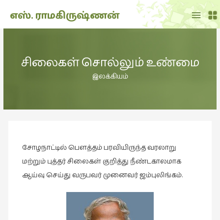
Main
எஸ். ராமகிருஷ்ணன்
Menu
THE
DOLL
சிலைகள் சொல்லும் உண்மை
SHOW
(7)
இலக்கியம்
Translation
(2)
அறிவிப்பு
(1,949)
சோழநாட்டில் பௌத்தம் பரவியிருந்த வரலாறு
அனுபவம்
(135)
மற்றும் புத்தர் சிலைகள் குறித்து நீண்டகாலமாக
ஆய்வு செய்து வருபவர் முனைவர் ஜம்புலிங்கம்.
அன்றாடம்
(3)
ஆளுமை
(81)