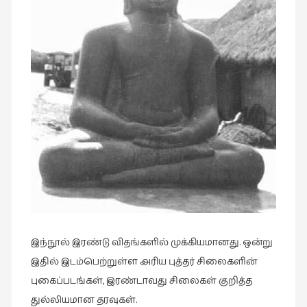
கவிதை
(29)
காந்தியின்
நிழலில்
(6)
காமிக்ஸ்
(7)
காலைக்
குறிப்புகள்
(31)
குறுங்கதை
(149)
குறும்படம்
இந்நூல் இரண்டு விதங்களில் முக்கியமானது. ஒன்று
(13)
இதில் இடம்பெற்றுள்ள அரிய புத்தர் சிலைகளின்
குற்றமுகங்கள்
புகைப்படங்கள், இரண்டாவது சிலைகள் குறித்த
(25)
துல்லியமான தரவுகள்.