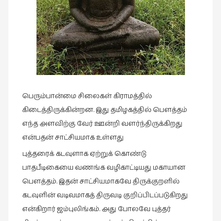
புத்தகக்
காட்சி
தினங்கள்
(4)
புனைவுக்குறிப்புகள்
(1)
பெயரற்ற
பெரும்பான்மை சிலைகள் கிராமத்தில்
மேகம்
கிடைத்திருக்கின்றன. இது தமிழகத்தில் பௌத்தம்
(2)
எந்த அளவிற்கு வேர் ஊன்றி வளர்ந்திருக்கிறது
மூத்தோர்
என்பதன் சாட்சியமாக உள்ளது
பாடல்
புத்தரைக் கடவுளாக ஏற்றுக் கொண்டு
(4)
பாதபீடிகையை வணங்க வழிகாட்டியது மகாயான
மொழி
பௌத்தம். இதன் சாட்சியமாகவே திருக்குறளில்
(2)
கடவுளின் வடிவமாகத் திருவடி குறிப்பிடப்படுகிறது
மொழியாக்கம்
என்கிறார் ஜம்புலிங்கம். அது போலவே புத்தர்
(19)