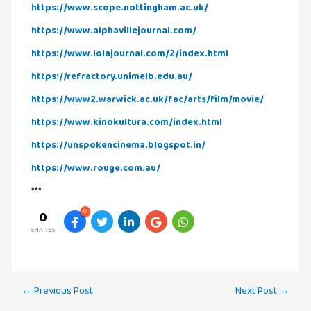
https://www.scope.nottingham.ac.uk/
இலக்கியப்
பேருரைகள்
https://www.alphavillejournal.com/
(7)
https://www.lolajournal.com/2/index.html
ஊடகம்
https://refractory.unimelb.edu.au/
(1)
https://www2.warwick.ac.uk/fac/arts/film/movie/
எனக்குப்
https://www.kinokultura.com/index.html
பிடித்த
கதைகள்
https://unspokencinema.blogspot.in/
(39)
https://www.rouge.com.au/
எனது
***
பரிந்துரைகள்
0
0
(5)
SHARES
ஓவியங்கள்
(47)
Post
ஓவியங்கள்
←
Previous Post
Next Post
→
(53)
navigation