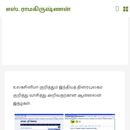
Main
எஸ். ராமகிருஷ்ணன்
Men
THE
DOLL
திரை இதழ்கள்
SHOW
(7)
அறிவிப்பு
,
இணையதளம்
Translation
(2)
அறிவிப்பு
(1,949)
உலகசினிமா குறித்தும் இந்தியத் திரையுலகம்
அனுபவம்
(135)
குறித்து வாசித்து அறிவதற்கான ஆன்லைன்
இதழ்கள்.
அன்றாடம்
(3)
ஆளுமை
(81)