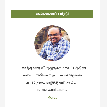
கட்டுரைகள்
(1)
என்னைப் பற்றி
கட்டுரைகள்
(7)
கதைகள்
செல்லும்
பாதை
(10)
கல்வி
(1)
சொந்த ஊர் விருதுநகர் மாவட்டத்தின்
கல்வி
மல்லாங்கிணர்.அப்பா சண்முகம்
(16)
.கால்நடை மருத்துவர். அம்மா
கவிஞனும்
மங்கையர்கரசி….
கவிதையும்
More…
(4)