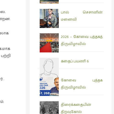
லை.
பால் செசானின்
ன்றன.
மனைவி
ாவலாக
2026 – கோவை புத்தகத்
திருவிழாவில்
்கமாக
பற்றி
கதைப் பயணி 6
 .
கோவை புத்தக
திருவிழாவில்
்.
திரைக்கதையின்
திறவுகோல்