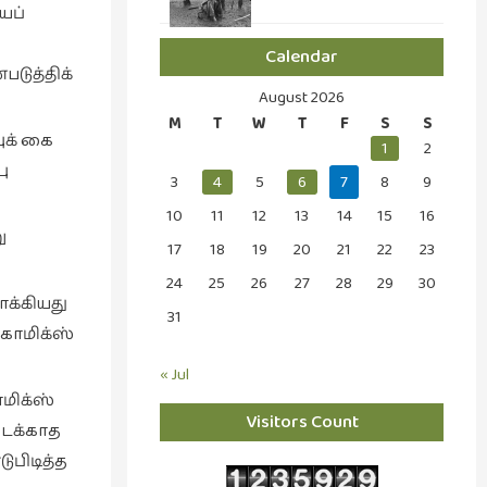
ைப்
Calendar
டுத்திக்
August 2026
M
T
W
T
F
S
S
ுக் கை
1
2
ு
3
4
5
6
7
8
9
10
11
12
13
14
15
16
ு
17
18
19
20
21
22
23
24
25
26
27
28
29
30
க்கியது
31
 காமிக்ஸ்
« Jul
ாமிக்ஸ்
Visitors Count
டைக்காத
ுபிடித்த