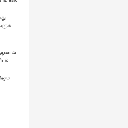
ாமிக்ஸ்
து.
களும்
. ஆனால்
ிடம்
கும்