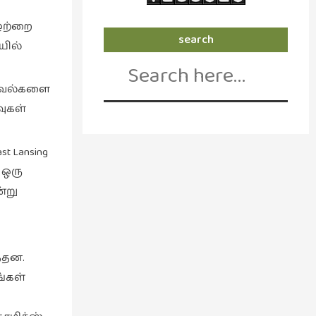
 ஒற்றை
search
யில்
Search
for:
ற நாவல்களை
வுகள்
t Lansing
 ஒரு
ன்று
ந்தன.
ங்கள்