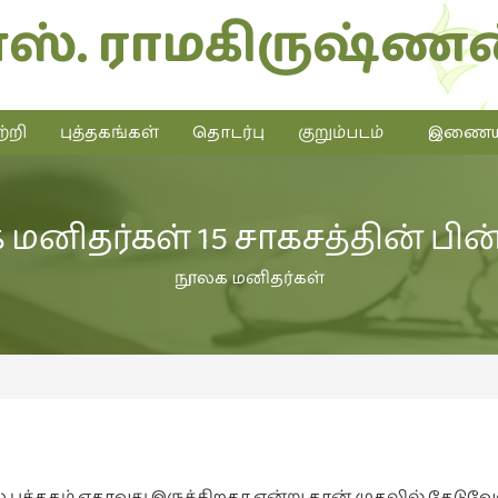
எஸ். ராமகிருஷ்ணன
்றி
புத்தகங்கள்
தொடர்பு
குறும்படம்
இணையத்
மனிதர்கள் 15 சாகசத்தின் பி
நூலக மனிதர்கள்
் புத்தகம் ஏதாவது இருக்கிறதா என்று தான் முதலில் தேடுவே