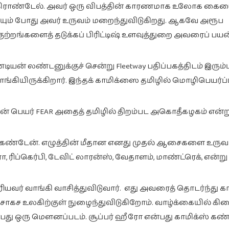
 கிராண்டேல். அவர் ஒரு விபத்தின் காரணமாக உலோக கைய
பாயும் போது அவர் உருவம் மறைந்துவிடுகிறது. ஆகவே அரூப
்றங்களைத் தடுக்கப் பிரிட்டிஷ் உளவுத்துறை அவரைப் பயன்ப
யன் லண்டனுக்குச் சென்று Fleetway பதிப்பகத்திடம் இரும்ப
யிருக்கிறார். இந்தக் காமிக்ஸை தமிழில் மொழிபெயர்ப்ப
் பெயர் FEAR அதைத் தமிழில் திறம்பட அகொதீகழகம் என்ற
ு கண்டேன். எழுத்தின் மீதான எனது முதல் ஆசைகளை உருவா
 ரிப்கெர்பி, டேவிட் லாரன்ஸ், வேதாளம், மாண்ட்ரெக், என்று
பெரியவர் வாங்கி வாசித்துவிடுவார். எது அவரைத் தொடர்ந்து க
ம் சாகச உலகிற்குள் நுழைந்துவிடுகிறோம். வாழ்க்கையில் கி
பது ஒரு மௌனப்படம். சூப்பர் ஹீரோ என்பது காமிக்ஸ் கண்ட