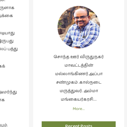
ொருளாக
புக்கை
ுடியாது
இருபது
ப் பத்து
சொந்த ஊர் விருதுநகர்
மாவட்டத்தின்
கக்
மல்லாங்கிணர்.அப்பா
சண்முகம் .கால்நடை
மருத்துவர். அம்மா
அமர்ந்து
மங்கையர்கரசி….
ாக
More…
ும்.
Recent Posts