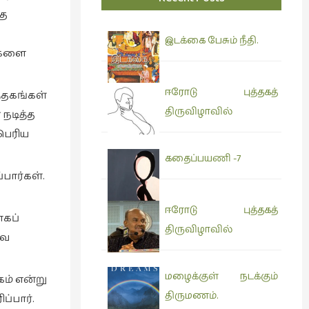
்த
இடக்கை பேசும் நீதி.
ல்களை
ஈரோடு புத்தகத்
த்தகங்கள்
திருவிழாவில்
 நடித்த
பெரிய
கதைப்பயணி -7
பார்கள்.
ஈரோடு புத்தகத்
ாகப்
திருவிழாவில்
வே
மழைக்குள் நடக்கும்
கம் என்று
திருமணம்.
்பார்.