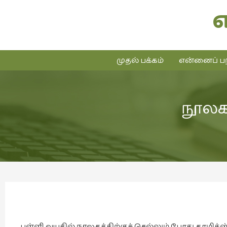
முதல் பக்கம்
என்னைப் பற
நூலக 
பள்ளி வயதில் நூலகத்திற்குச் செல்லும் போது காமிக்ஸ