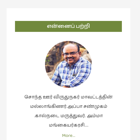
navigation
என்னைப் பற்றி
சொந்த ஊர் விருதுநகர் மாவட்டத்தின்
மல்லாங்கிணர்.அப்பா சண்முகம்
.கால்நடை மருத்துவர். அம்மா
மங்கையர்கரசி….
More…