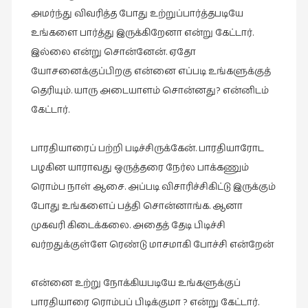
கவிதை
அமர்ந்து விவரித்த போது உற்றுப்பார்த்தபடியே
(29)
உங்களை பார்த்து இருக்கிறேனா என்று கேட்டார்.
காந்தியின்
இல்லை என்று சொன்னேன். ஏதோ
நிழலில்
யோசனைக்குப்பிறகு என்னை எப்படி உங்களுக்குத்
(6)
தெரியும். யாரு அடையாளம் சொன்னது? என்னிடம்
காமிக்ஸ்
கேட்டார்.
(7)
காலைக்
பாரதியாரைப் பற்றி படிச்சிருக்கேன். பாரதியாரோட
குறிப்புகள்
பழகின யாராவது ஒருத்தரை நேர்ல பாக்கணும்
(31)
ரொம்ப நாள் ஆசை. அப்படி விசாரிச்சிகிட்டு இருக்கும்
குறுங்கதை
போது உங்களைப் பத்தி சொன்னாங்க. ஆனா
(149)
முகவரி கிடைக்கலை. அதைத் தேடி பிடிச்சி
குறும்படம்
வர்றதுக்குள்ளே ரெண்டு மாசமாகி போச்சி என்றேன்
(13)
குற்றமுகங்கள்
என்னை உற்று நோக்கியபடியே உங்களுக்குப்
(25)
பாரதியாரை ரொம்பப் பிடிக்குமா ? என்று கேட்டார்.