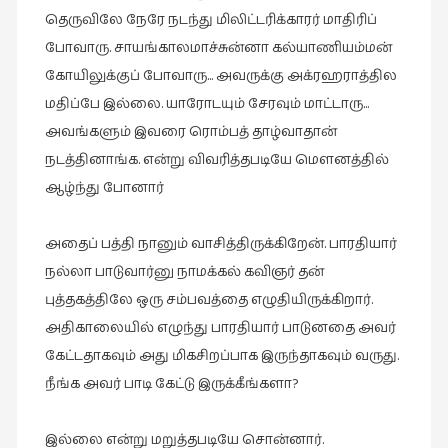
நேர்காணல்
தெருவிலே நேரே நடந்து மிலிட்டரிக்காரர் மாதிரிப்
(4)
போவாரு. சாயங்காலமாச்சுன்னா கல்யாணியம்மன்
படித்தவை
கோயிலுக்குப் போவாரு… அவருக்கு அக்ரஹராத்தில
(20)
மதிப்பே இல்லை. யாரோடயும் சேரவும் மாட்டாரு…
பயணங்கள்
அவங்களும் இவரை ரொம்பத் தாழ்வாதான்
(24)
நடத்தினாங்க. என்று விவரித்தபடியே மௌனத்தில்
பரிந்துரை
ஆழ்ந்து போனார்
(22)
அதைப் பத்தி நானும் வாசித்திருக்கிறேன். பாரதியார்
புகைப்படக்கலை
(1)
நல்லா பாடுவார்னு நாமக்கல் கவிஞர் தன்
புத்தகத்திலே ஒரு சம்பவத்தை எழுதியிருக்கிறார்.
புத்தக
அதிகாலையில் எழுந்து பாரதியார் பாடுனதை அவர்
கண்காட்சி2019
(2)
கேட்டதாகவும் அது மிகசிறப்பாக இருந்தாகவும் வருது.
நீங்க அவர் பாடி கேட்டு இருக்கீங்களா?
புத்தக
விமர்சனம்
(55)
இல்லை என்று மறுத்தபடியே சொன்னார்.