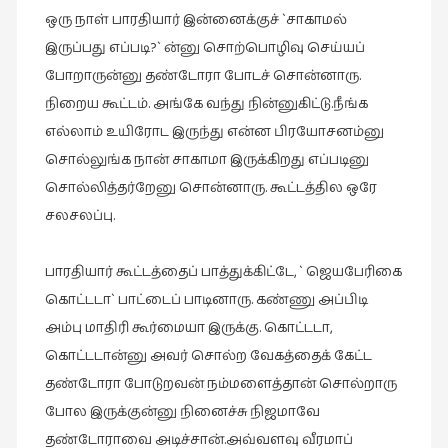
ஒரு நாள் பாரதியார் இன்னைக்குச் `சாகாமல்
இருப்பது எப்படி?` ன்னு சொற்பொழிவு செய்யப்
போறாருன்னு தண்டோரா போடச் சொன்னாரு.
நிறைய கூட்டம். அங்கே வந்து நின்னுகிட்டு.நீங்க
எல்லாம் உயிரோட இருந்து என்ன பிரயோசனம்னு
சொல்லுங்க நான் சாகாமா இருக்கிறது எப்படினு
சொல்லித்தர்றேனு சொன்னாரு. கூட்டத்தில ஒரே
சலசலப்பு.
பாரதியார் கூட்டத்தைப் பாத்துக்கிட்டே, ` ஜெயபேரிகை
கொட்டடா` பாட்டைப் பாடினாரு. கண்ணு அப்பிடி
அம்பு மாதிரி கூர்மையா இருக்கு. கொட்டடா,
கொட்டடான்னு அவர் சொல்ற வேகத்தைக் கேட்ட
தண்டோரா போடுறவன் நம்மளைத்தான் சொல்றாரு
போல இருக்குன்னு நினைச்சு நிஜமாவே
தண்டோராவை அடிச்சான்.அவ்வளவு வீரமாப்