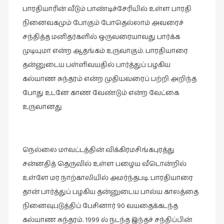
பாரதியாரின் வீடும் பாண்டிச்சேரியில் உள்ள பாரதி
இசை
நினைவகமும் போகும் போதெல்லாம் அவரைச்
(23)
சந்தித்த மனிதர்களில் ஒருவரையாவது பார்க்க
இணையதளம்
முடியுமா என்ற ஆதங்கம் உருவாகும். பாரதியாரை
(23)
தன்னுடைய பள்ளிவயதில் பார்த்துப் பழகிய
இந்திய
கல்யாண சுந்தரம் என்ற முதியவரைப் பற்றி அறிந்த
இலக்கியம்
போது உடனே காண வேண்டும் என்ற வேட்கை
(4)
உருவானது
இயற்கை
(34)
இலக்கியம்
நெல்லை மாவட்டத்தின் விக்கிரமசிங்கபுரத்து
(729)
சன்னதித் தெருவில் உள்ள பழைய வீடொன்றில்
இன்னொரு
உள்ளே மர நாற்காலியில் அமர்ந்தபடி. பாரதியாரை
கவிதை
தான் பார்த்துப் பழகிய தன்னுடைய பால்ய காலத்தை
(1)
நினைவுபடுத்திப் பேசினார் 90 வயதைக்கடந்த
உலக
கல்யாண சுந்தரம். 1999 ல் நடந்த இந்தச் சந்திப்பின்