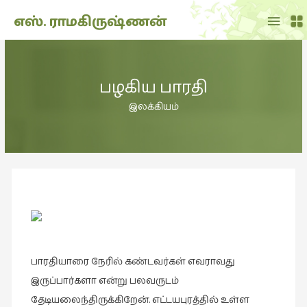
Main
எஸ். ராமகிருஷ்ணன்
Menu
THE
DOLL
பழகிய பாரதி
SHOW
(7)
இலக்கியம்
Translation
(2)
அறிவிப்பு
(1,949)
அனுபவம்
(135)
அன்றாடம்
பாரதியாரை நேரில் கண்டவர்கள் எவராவது
(3)
இருப்பார்களா என்று பலவருடம்
ஆளுமை
தேடியலைந்திருக்கிறேன். எட்டயபுரத்தில் உள்ள
(81)