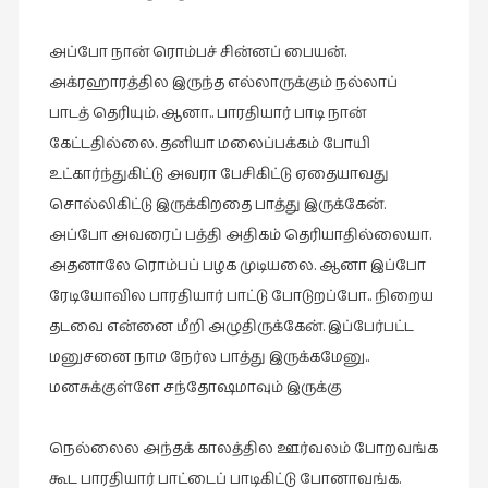
புத்தகக்
அப்போ நான் ரொம்பச் சின்னப் பையன்.
காட்சி
தினங்கள்
அக்ரஹாரத்தில இருந்த எல்லாருக்கும் நல்லாப்
(4)
பாடத் தெரியும். ஆனா.. பாரதியார் பாடி நான்
கேட்டதில்லை. தனியா மலைப்பக்கம் போயி
புனைவுக்குறிப்புகள்
(1)
உட்கார்ந்துகிட்டு அவரா பேசிகிட்டு ஏதையாவது
சொல்லிகிட்டு இருக்கிறதை பாத்து இருக்கேன்.
பெயரற்ற
அப்போ அவரைப் பத்தி அதிகம் தெரியாதில்லையா.
மேகம்
(2)
அதனாலே ரொம்பப் பழக முடியலை. ஆனா இப்போ
ரேடியோவில பாரதியார் பாட்டு போடுறப்போ.. நிறைய
மூத்தோர்
தடவை என்னை மீறி அழுதிருக்கேன். இப்பேர்பட்ட
பாடல்
(4)
மனுசனை நாம நேர்ல பாத்து இருக்கமேனு..
மனசுக்குள்ளே சந்தோஷமாவும் இருக்கு
மொழி
(2)
நெல்லைல அந்தக் காலத்தில ஊர்வலம் போறவங்க
மொழியாக்கம்
கூட பாரதியார் பாட்டைப் பாடிகிட்டு போனாவங்க.
(19)