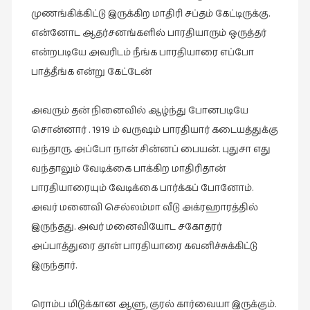
முணங்கிக்கிட்டு இருக்கிற மாதிரி சப்தம் கேட்டிருக்கு.
நாடகம்
(8)
என்னோட ஆதர்சனங்களில் பாரதியாரும் ஒருத்தர்
என்றபடியே அவரிடம் நீங்க பாரதியாரை எப்போ
நாவல்கள்
பாத்தீங்க என்று கேட்டேன்
(1)
நாவல்கள்
அவரும் தன் நினைவில் ஆழ்ந்து போனபடியே
(40)
சொன்னார் . 1919 ம் வருஷம் பாரதியார் கடையத்துக்கு
நினைவுகுறிப்பு
வந்தாரு. அப்போ நான் சின்னப் பையன். புதுசா எது
(7)
வந்தாலும் வேடிக்கை பாக்கிற மாதிரிதான்
நுண்கலை
பாரதியாரையும் வேடிக்கை பார்க்கப் போனோம்.
(5)
அவர் மனைவி செல்லம்மா வீடு அக்ரஹாரத்தில்
நுண்கலை
இருந்தது. அவர் மனைவியோட சகோதரர்
(11)
அப்பாத்துரை தான் பாரதியாரை கவனிச்சுக்கிட்டு
நூலக
இருந்தார்.
மனிதர்கள்
(32)
ரொம்ப மிடுக்கான ஆளு, குரல் கார்வையா இருக்கும்.