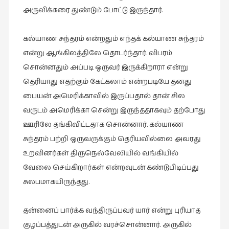
கட்டுரைகள்
அருவிக்கரை துண்டும் போட்டு இருந்தார்.
(1)
கல்யாண சுந்தரம் என்றதும் எந்தக் கல்யாண சுந்தரம்
கட்டுரைகள்
(7)
என்று ஆங்கிலத்திலே தொடர்ந்தார். விபரம்
சொன்னதும் அப்படி ஒருவர் இருக்கிறாரா என்று
கதைகள்
தெரியாது எதற்கும் கேட்கலாம் என்றபடியே தனது
செல்லும்
பாதை
பையன் அமெரிக்காவில் இருப்பதால் தான் சில
(10)
வருடம் அமெரிக்கா சென்று இருந்ததாகவும் தற்போது
ஊரிலே தங்கிவிட்டதாக சொன்னார். கல்யாண
கல்வி
(1)
சுந்தரம் பற்றி ஒருவருக்கும் தெரியவில்லை அவரது
உறவினர்கள் திருநெல்வேலியில் வங்கியில்
கல்வி
வேலை செய்கிறார்கள் என்றவுடன் கண்டுபிடிப்பது
(16)
சுலபமாகயிருந்தது.
கவிஞனும்
கவிதையும்
தன்னைப் பார்க்க வந்திருப்பவர் யார் என்று புரியாத
(4)
குழப்பத்துடன் அருகில் வரச்சொன்னார். அருகில்