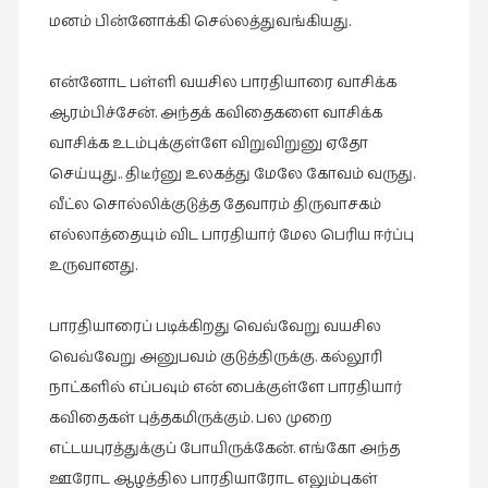
சிறிய
மனம் பின்னோக்கி செல்லத்துவங்கியது.
உண்மைகள்
(6)
என்னோட பள்ளி வயசில பாரதியாரை வாசிக்க
சிறுகதை
ஆரம்பிச்சேன். அந்தக் கவிதைகளை வாசிக்க
(138)
வாசிக்க உடம்புக்குள்ளே விறுவிறுனு ஏதோ
சினிமா
செய்யுது.. திடீர்னு உலகத்து மேலே கோவம் வருது.
(566)
வீட்ல சொல்லிக்குடுத்த தேவாரம் திருவாசகம்
எல்லாத்தையும் விட பாரதியார் மேல பெரிய ஈர்ப்பு
சுழலும்
பார்வைகள்
உருவானது.
(1)
பாரதியாரைப் படிக்கிறது வெவ்வேறு வயசில
தனிமை
கொண்டவர்கள்
வெவ்வேறு அனுபவம் குடுத்திருக்கு. கல்லூரி
(1)
நாட்களில் எப்பவும் என் பைக்குள்ளே பாரதியார்
கவிதைகள் புத்தகமிருக்கும். பல முறை
திரை
எழுத்து
எட்டயபுரத்துக்குப் போயிருக்கேன். எங்கோ அந்த
(4)
ஊரோட ஆழத்தில பாரதியாரோட எலும்புகள்