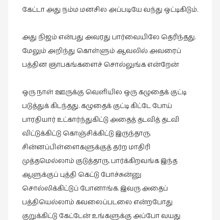
கேட்டா அது நம்ம மனசில அப்படியே வந்து ஒட்டிகிடும்.
வரலாறு
(2)
அது நிஜம் என்பது அவரது பார்வையிலே தெரிந்தது.
வரலாறு
மேலும் அறிந்து கொள்ளும் ஆவலில் அவரைப்
(4)
பத்தின ஞாபகங்களைச் சொல்லுங்க என்றேன்
வாசிப்பில்
இன்று
ஒரு நாள் ஊருக்கு வெளியில ஒரு கழுதைக் குட்டி
(1)
படுத்துக் கிடந்தது. கழுதைக் குட்டி கிட்டே போய்
விமர்சனம்
பாரதியார் உட்கார்ந்துகிட்டு அதைத் தடவித் தடவி
(19)
விட்டுக்கிட்டு கொஞ்சிக்கிட்டு இருந்தாரு.
விளையாட்டு
சின்னப்பிள்ளைகளுக்குத் தர்ற மாதிரி
(2)
முத்தமெல்லாம் குடுத்தாரு. பார்க்கிறவங்க இந்த
ஷேக்ஸ்பியரின்
ஆளுக்குப் புத்தி கெட்டு போச்சுன்னு
உலகம்
சொல்லிக்கிட்டுப் போனாங்க. இவரு அதைப்
(1)
பத்தியெல்லாம் கவலைப்படலை என்றபோது
குறுக்கிட்டு கேட்டேன் உங்களுக்கு அப்போ வயது