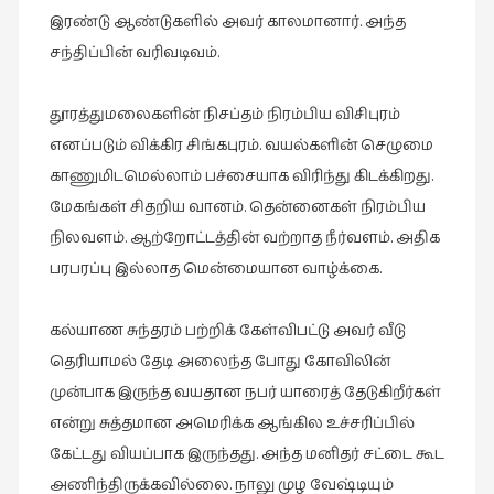
இலக்கியப்
இரண்டு ஆண்டுகளில் அவர் காலமானார். அந்த
பேருரைகள்
சந்திப்பின் வரிவடிவம்.
(7)
ஊடகம்
தூரத்துமலைகளின் நிசப்தம் நிரம்பிய விசிபுரம்
(1)
எனப்படும் விக்கிர சிங்கபுரம். வயல்களின் செழுமை
எனக்குப்
காணுமிடமெல்லாம் பச்சையாக விரிந்து கிடக்கிறது.
பிடித்த
மேகங்கள் சிதறிய வானம். தென்னைகள் நிரம்பிய
கதைகள்
நிலவளம். ஆற்றோட்டத்தின் வற்றாத நீர்வளம். அதிக
(39)
பரபரப்பு இல்லாத மென்மையான வாழ்க்கை.
எனது
பரிந்துரைகள்
கல்யாண சுந்தரம் பற்றிக் கேள்விபட்டு அவர் வீடு
(5)
தெரியாமல் தேடி அலைந்த போது கோவிலின்
ஓவியங்கள்
முன்பாக இருந்த வயதான நபர் யாரைத் தேடுகிறீர்கள்
(47)
என்று சுத்தமான அமெரிக்க ஆங்கில உச்சரிப்பில்
ஓவியங்கள்
கேட்டது வியப்பாக இருந்தது. அந்த மனிதர் சட்டை கூட
(53)
அணிந்திருக்கவில்லை. நாலு முழ வேஷ்டியும்