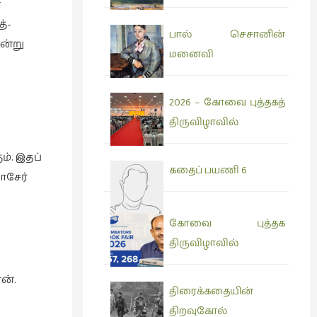
ா
்-
பால் செசானின்
ன்று
மனைவி
2026 – கோவை புத்தகத்
திருவிழாவில்
். இதப்
கதைப் பயணி 6
ாசேர்
கோவை புத்தக
திருவிழாவில்
ன்.
திரைக்கதையின்
திறவுகோல்