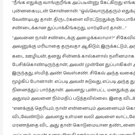
“நீங்க எதுக்கு வாங்குறீங்க அப்படீன்னு கேட்கிறத
புன்னகையுடன் சொன்னான். “ஒவ்வொருத்தரும் எதுக்க
வேண்டியது தான். திருடர்களை விரட்டுறதுக்கு லேபாசேர
சண்டைக்கான துப்பாக்கிங்கறது, மார்டிமேர் தான்….”
“அவனை நான் சண்டைக்கு அழைக்கலாமா?” சிகேவின் மனத
அவனுக்கு மரியாதை தருவதா ஆகிடும், இருக்கட்டும்,
கடை ஊழியன், தனது சின்னக் கால்களால் நளினமாக அ
பேசிக்கொண்டிருந்தான், அவன் முன்னே துப்பாகிகள் அட
இருந்தது, ஸ்மித் அண் வெஸ்சண். சிகேவ் அந்த வகைத் 
மூழ்கிப் போனான். எப்படி அவன் சுடுவது, எப்படி அந்த
நினைத்துப் பார்த்தான். அவனது புண்பட்ட மனதுக்கு 
அதுவும் அவனை நிம்மதிப் படுத்தவில்லை. இதை வி
“எனக்குத் தெரியும், நான் என்னையும் அவனையும்
விடவேண்டும். அவளது உள்மன வலி அவளை வாட்டவேண
மரணத்தை விட அது தான் கொடுமையான தண்டனையாக 