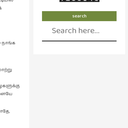
டியில்
்
search
Search
for:
 நாங்க
ாற்று
ழைகளுக்கு
களையே
ாதே,