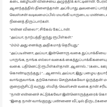
கடை ஊழியன் விசையை அழுத்திக் காட்டினான். பேரலில் ம
ஆனந்தத்தில் திளைத்தான். அப்போது அவனைப் பார்த்தவர்க
வெஸ்சன் வடிவமைப்பில் மயங்கி யாருடைய மண்டையைய
நினைத் திருப்பார்கள்.
“என்ன விலை?”, சிகேவ் கேட்டான்.
“அய்யா, நாற்பத்தி ஐந்து ரூபிள்கள்.”
“ம்ம்ம் அது எனக்கு அதிகமாத் தெரியுது.”
“அப்படீன்னா, அய்யா, இன்னொரு வகை துப்பாக்கியை உ
பாருங்க, நாங்க எல்லா வகைக் கைத்துப்பாக்கிகளையும் 
வகை. பதினெட்டு ரூபிள்கள்தான். ஆனால்…” (கடை ஊழ
கொண்டிருந்தது.) “….ஆனால், அய்யா, இது பழைய தயா
வாங்குவாங்க. தற்கொலை செஞ்சுக்கவோ ஒருத்தன் 
குறைஞ்சிட்டு வருது. ஸ்மித்-வெஸ்சன் வகை தான் சரிய
“நான் என்னைச் சுட்டுக்கவோ இன்னொருத்தரைக் கொ
“இதை நான் வாங்குறது பண்ணை வீட்டில் திருடர்களை வி