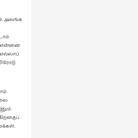
். அவங்க
ாம்.
ா என்னை
எல்லாப்
உயிரோடு
ாம்
ொலை
ணும்.
்கிறதைப்
க்கள்,