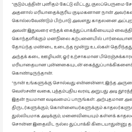
“குடும்பத்தின் புனிதம் கேட்டு விட்டது, குலப்பெருமை ச
அதனால் மரியாதைக்குரிய குடிமகனான நான் அவர்களை
கொல்லவேண்டும் பிற்பாடு அவளது காதலனை அப்புற
அவன் இதுவரை எந்தக் கைத்துப்பாக்கியையும் வைத
கொந்தளிக்கும் மனநிலை கற்பனையில் பார்வையாளர்கள
தோய்ந்த மண்டை உடைந்த மூன்று உடல்கள் தெரிந்தது
அந்தக் கடை ஊழியன், ஓர் உற்சாகமான பிரெஞ்சுக்கா
மரியாதையான புன்னகையுடன் கைத்துப்பாக்கிகளைக் க
கொண்டிருந்தான்.
“நான் உங்களுக்கு சொல்வது என்னன்னா, இந்த அருமை
வெஸ்சண் வகை, புத்தம்புதிய வரவு, அறுபது அடி தூரத்தி
இதன் நயமான வடிவமைப் பாருங்கள். அற்புதமான அமை
திருடர்களுக்கும், கொள்ளையர்களுக்கும் காதலர்களுக்க
துல்லியமாக அடிக்கும், மனைவியையும் கள்ளக் காத
சொன்ன இதைவிட நல்ல துப்பாக்கி கிடையாதுன்னு தா