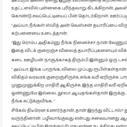
அப்புறம் அவன் தனது இறுதி ஊர்வலத்தை கற்பனையில் ந
உதட்டளவில் புன்னகை புரிந்தவாறு கிடக்கிறான், அவள், 
கொண்டு சவப்பெட்டியைப் பின் தொடர்கிறாள். ஊர்ப்பழி
“அய்யா, நீங்கள் ஸ்மித் அன் வெஸ்சன் தயாரிப்பை வ
கற்பனையை உடைத்தான்.
“இது ரொம்ப அதிகம்னு நீங்க நினைச்சா நான் வேணும
இதை விடக் குறைஞ்ச விலைத் தயாரிப்புகளையும் விக்
கடை ஊழியன் நாசூக்காகத் திரும்பி இன்னும் ஒரு டசன்
” அய்யா, இங்க பாருங்க, விலை முப்பது ரூபிள்கள்த
விகிதம் வரவரக் குறைஞ்சிருச்சு, சுங்க வரி ஏறிருச்சு
முனுமுனுக்கிற மாதிரி ஆகிருச்சு. இந்த மாதிரி வரி ஏ
ஒண்ணுமே இல்லை. தூலா ஆயுதங்கள்தான் இருக்கு. 
நீங்க சுட்டுக்குவீங்க. ”
சிகேவ் திடீரென உணர்ந்தான், தான் இறந்து விட்டால்
வருந்தினான். பழிவாங்குவது என்பது சுவையானது ஆனா
சவப்பெட்டியில் இருக்கும் போது என்ன நடக்கிறது என்று 