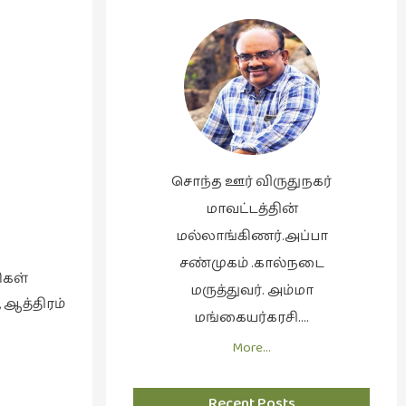
சொந்த ஊர் விருதுநகர்
மாவட்டத்தின்
மல்லாங்கிணர்.அப்பா
சண்முகம் .கால்நடை
ிகள்
மருத்துவர். அம்மா
 ஆத்திரம்
மங்கையர்கரசி….
More…
Recent Posts