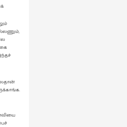
க்
லும்
ல்லணும்,
ாலே
்கை
ந்தச்
ேலதான்
ுக்காங்க.
னைவியை
பச்