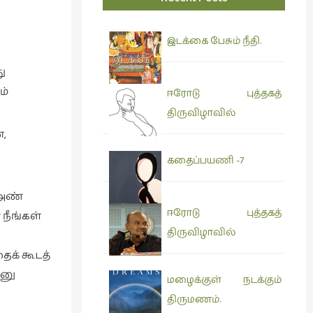
இடக்கை பேசும் நீதி.
ு
ம்
ஈரோடு புத்தகத்
திருவிழாவில்
,
கதைப்பயணி -7
 அண்
ஈரோடு புத்தகத்
 நீங்கள்
திருவிழாவில்
ைக் கூடத்
்னு
மழைக்குள் நடக்கும்
திருமணம்.