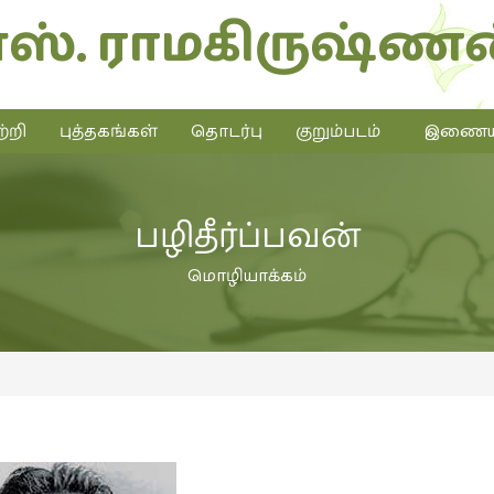
எஸ். ராமகிருஷ்ணன
்றி
புத்தகங்கள்
தொடர்பு
குறும்படம்
இணையத்
பழிதீர்ப்பவன்
மொழியாக்கம்