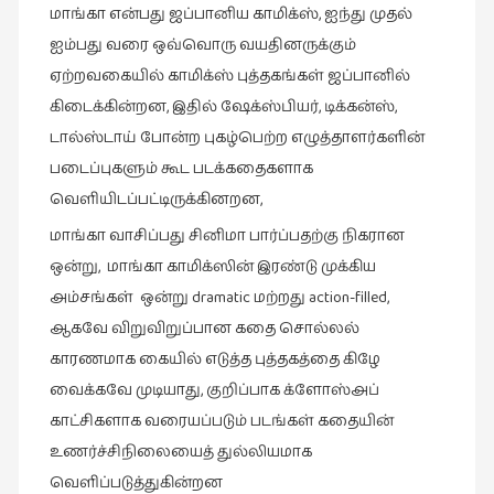
இலக்கியப்
மாங்கா என்பது ஜப்பானிய காமிக்ஸ், ஐந்து முதல்
பேருரைகள்
ஐம்பது வரை ஒவ்வொரு வயதினருக்கும்
(7)
ஏற்றவகையில் காமிக்ஸ் புத்தகங்கள் ஜப்பானில்
ஊடகம்
கிடைக்கின்றன, இதில் ஷேக்ஸ்பியர், டிக்கன்ஸ்,
(1)
டால்ஸ்டாய் போன்ற புகழ்பெற்ற எழுத்தாளர்களின்
படைப்புகளும் கூட படக்கதைகளாக
எனக்குப்
பிடித்த
வெளியிடப்பட்டிருக்கினறன,
கதைகள்
மாங்கா வாசிப்பது சினிமா பார்ப்பதற்கு நிகரான
(39)
ஒன்று, மாங்கா காமிக்ஸின் இரண்டு முக்கிய
எனது
அம்சங்கள் ஒன்று dramatic மற்றது action-filled,
பரிந்துரைகள்
ஆகவே விறுவிறுப்பான கதை சொல்லல்
(5)
காரணமாக கையில் எடுத்த புத்தகத்தை கிழே
ஓவியங்கள்
வைக்கவே முடியாது, குறிப்பாக க்ளோஸ்அப்
(47)
காட்சிகளாக வரையப்படும் படங்கள் கதையின்
ஓவியங்கள்
உணர்ச்சிநிலையைத் துல்லியமாக
(53)
வெளிப்படுத்துகின்றன