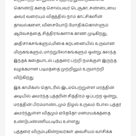
புத்தகக்
கொண்டு கதை சொல்பவர் டெசூகா, சண்டையை
காட்சி
அவர் வரையும் விதத்தில் நாம் காட்சிகளின்
தினங்கள்
தாவல்களை, விசையோடு மோதிக்கொள்ளும்
(4)
ஆவேசத்தை, சித்திரங்களாக காண முடிகிறது,
புனைவுக்குறிப்புகள்
அதிசாகசங்களும்,மிகை கற்பனையில் உருவான
(1)
மிருகங்களும், மாற்றுலோகங்களும் ஒன்று கலந்த
பெயரற்ற
இந்தக் கதையாடல் புத்தரை பற்றி நமக்குள் இருந்த
மேகம்
வழக்கமான படிமத்தை முற்றிலும் உருமாற்றி
(2)
விடுகிறது
மூத்தோர்
இக் காமிக்ஸ் தொடரில் இடம்பெற்றுள்ள மரத்தின்
பாடல்
அடியில் அமர்ந்த புத்தரின் சித்திரம் ஒப்பற்ற ஒன்று,
(4)
மரத்தின் பிரம்மாண்டமும் நிழல் உருவம் போல புத்தர்
மொழி
அமர்ந்துள்ள விதமும் ஏதேதோ மனமயக்கத்தை
(2)
உண்டுபண்ணியபடியே உள்ளது
மொழியாக்கம்
புத்தரை விரும்புகின்றவர்கள் அவசியம் வாசிக்க
(19)