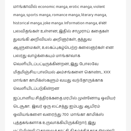
கட்டுரைகள்
மாங்காவில் economic manga, erotic manga, violent
(1)
manga, sports manga, romance manga, literary manga,
கட்டுரைகள்
historical manga, joke manga. Information manga, என
(7)
பலவிதங்கள் உள்ளன, இதில் சாமுராய் கதைகள்
துவங்கி அறிவியல் அறிஞர்கள், தத்துவ
கதைகள்
செல்லும்
ஆளுமைகள், உலகப்புகழ்பெற்ற கலைஞர்கள் என
பாதை
பலரது வாழ்க்கையும் மாங்காவாக
(10)
வெளியிடப்பட்டிருக்கினறன, இது போலவே
கல்வி
மிதமிஞ்சிய பாலியல் அம்சங்களை கொண்ட XXX
(1)
மாங்கா காமிக்ஸ்களும் வயது வந்தோருக்காக
வெளியிடப்படுகின்றன
கல்வி
(16)
ஜப்பானிய சித்திரக்கதை மரபில் முன்னோடி ஒவியர்
கவிஞனும்
டெசூகா. இவர் ஒரு லட்சத்து ஐம்பது ஆயிரம்
கவிதையும்
ஒவியங்களை வரைந்து 700 மாங்கா காமிக்ஸ்
(4)
புத்தகங்களாக உருவாக்கியிருக்கிறார், இது