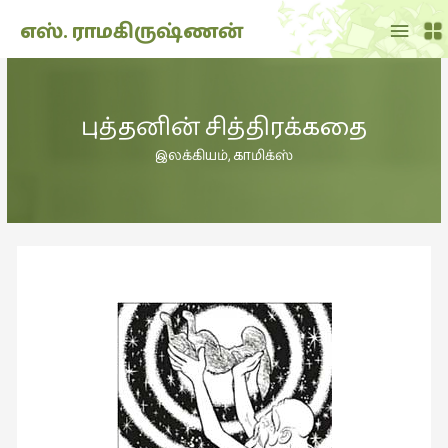
Main
எஸ். ராமகிருஷ்ணன்
Menu
THE
DOLL
புத்தனின் சித்திரக்கதை
SHOW
(7)
இலக்கியம்
,
காமிக்ஸ்
Translation
(2)
அறிவிப்பு
(1,949)
அனுபவம்
(135)
அன்றாடம்
(3)
ஆளுமை
(81)