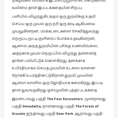
நிகழ்வுகள் விரிவாக இடம்பெற்றுள்ளன, கோடுகளின்
நாடகம்
வலிமை தான் இப்படக்கதையின் சிறப்பு
(8)
பனியில் விழுந்துகிடக்கும் ஒரு துறவிக்கு உதவி
நாவல்கள்
செய்ய ஒரு முயல் ஒரு நரி ஒரு கரடி ஆகியவை
(1)
முயலுகின்றன, மரக்கட்டைகளை சேகரித்துவந்து
நாவல்கள்
நெருப்பு மூட்டி குளிரைப் போக்க உதவுகின்றன,
(40)
ஆனால் அந்த துறவியின் பசிக்கு உணவில்லை,
நினைவுகுறிப்பு
அதற்காக முயல் நெருப்பில் விழுந்து தன்னைத்
(7)
தானே பலியிட்டுக் கொள்கிறது, தனக்காக
நுண்கலை
உயிர்தியாகம் செய்த முயலின் உடலை வானை
(5)
நோக்கி உயர்த்திகாட்டுகிறான் துறவி, முயலின்
ஆன்மா வானில் ஒரு ஜோதியாக கரைகிறது, இப்படி
நுண்கலை
(11)
தான் துவங்குகிறது ஒசாமுவின் புத்தர் படக்கதை
நூலக
இரண்டாவது பகுதி
The Four Encounters
, மூன்றாவது
மனிதர்கள்
பகுதி
Devadatta,
நான்காவது பகுதி
The Forest of
(32)
Uruvela
,ஐந்தாவது பகுதி
Deer Park
,ஆறாவது பகுதி