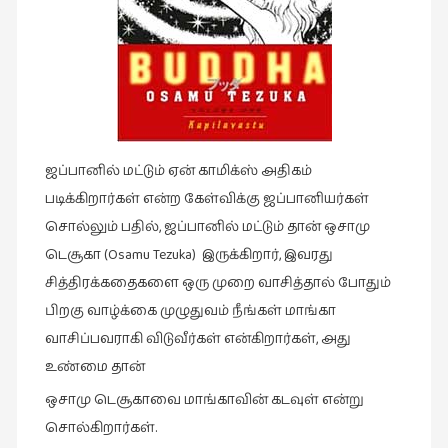
இசை
(23)
இணையதளம்
(23)
இந்திய
ஜப்பானில் மட்டும் ஏன் காமிக்ஸ் அதிகம்
இலக்கியம்
படிக்கிறார்கள் என்ற கேள்விக்கு ஜப்பானியர்கள்
(4)
சொல்லும் பதில், ஜப்பானில் மட்டும் தான் ஒசாமு
இயற்கை
டெசூகா (Osamu Tezuka) இருக்கிறார், இவரது
(34)
சித்திரக்கதைகளை ஒரு முறை வாசித்தால் போதும்
இலக்கியம்
பிறகு வாழ்க்கை முழுதுவம் நீங்கள் மாங்கா
(729)
வாசிப்பவராகி விடுவீர்கள் என்கிறார்கள், அது
இன்னொரு
உண்மை தான்
கவிதை
ஒசாமு டெசூகாவை மாங்காவின் கடவுள் என்று
(1)
சொல்கிறார்கள்.
உலக