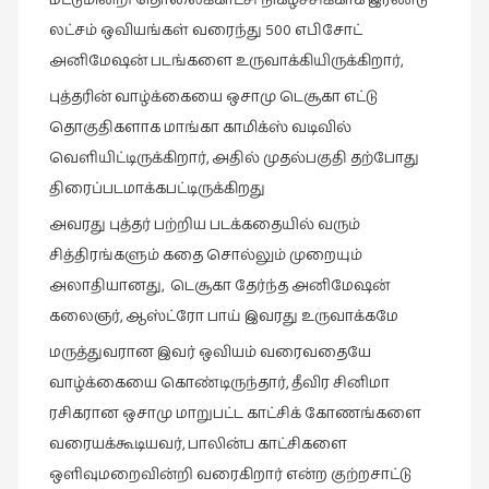
கவிதை
மட்டுமின்றி தொலைக்காட்சி நிகழ்ச்சிக்காக இரண்டு
(29)
லட்சம் ஒவியங்கள் வரைந்து 500 எபிசோட்
அனிமேஷன் படங்களை உருவாக்கியிருக்கிறார்,
காந்தியின்
நிழலில்
புத்தரின் வாழ்க்கையை ஒசாமு டெசூகா எட்டு
(6)
தொகுதிகளாக மாங்கா காமிக்ஸ் வடிவில்
காமிக்ஸ்
வெளியிட்டிருக்கிறார், அதில் முதல்பகுதி தற்போது
(7)
திரைப்படமாக்கபட்டிருக்கிறது
காலைக்
அவரது புத்தர் பற்றிய படக்கதையில் வரும்
குறிப்புகள்
சித்திரங்களும் கதை சொல்லும் முறையும்
(31)
அலாதியானது, டெசூகா தேர்ந்த அனிமேஷன்
குறுங்கதை
கலைஞர், ஆஸ்ட்ரோ பாய் இவரது உருவாக்கமே
(149)
மருத்துவரான இவர் ஒவியம் வரைவதையே
குறும்படம்
வாழ்க்கையை கொண்டிருந்தார், தீவிர சினிமா
(13)
ரசிகரான ஒசாமு மாறுபட்ட காட்சிக் கோணங்களை
குற்றமுகங்கள்
வரையக்கூடியவர், பாலின்ப காட்சிகளை
(25)
ஒளிவுமறைவின்றி வரைகிறார் என்ற குற்றசாட்டு