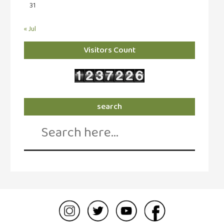
31
« Jul
Visitors Count
search
Search
for: