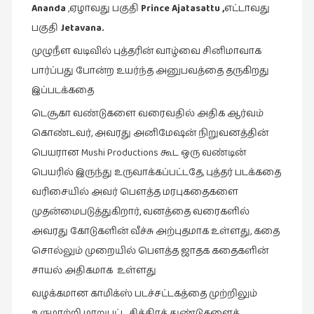
நேர்காணல்
Ananda
,ஏழாவது பகுதி
Prince Ajatasattu ,
எட்டாவது
(4)
பகுதி
Jetavana.
படித்தவை
முழுநீள வடிவில் புத்தரின் வாழ்வை சினிமாவாக
(20)
பார்ப்பது போன்ற உயர்ந்த அனுபவத்தை தருகிறது
பயணங்கள்
இப்படக்கதை
(24)
டெசூகா வண்டுகளை வரைவதில் அதிக ஆர்வம்
பரிந்துரை
கொண்டவர், அவரது அனிமேஷன் நிறுவனத்தின்
(22)
பெயரான Mushi Productions கூட ஒரு வண்டின்
பெயரில் இருந்து உருவாக்கப்பட்டதே, புத்தர் படக்கதை
புகைப்படக்கலை
(1)
வரிசையில் அவர் பௌத்த மரபுகதைகளை
முதன்மைபடுத்துகிறார், வனத்தை வரைகளில்
புத்தக
அவரது கோடுகளின் வீச்சு அற்புதமாக உள்ளது, கதை
கண்காட்சி2019
(2)
சொல்லும் முறையில் பௌத்த ஜாதக கதைகளின்
சாயல் அதிகமாக உள்ளது
புத்தக
விமர்சனம்
வழக்கமான காமிக்ஸ் படச்சட்டகத்தை முற்றிலும்
(55)
உருமாற்றி மாறுபட்ட சித்திரத் துண்டுகளைக்