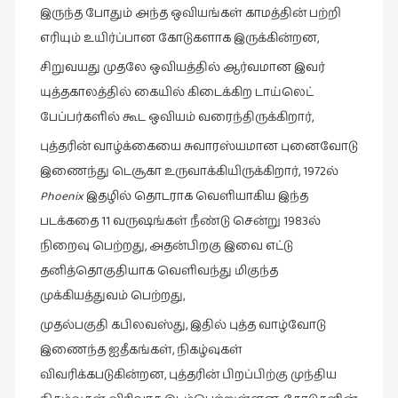
சிறிய
இருந்த போதும் அந்த ஒவியங்கள் காமத்தின் பற்றி
உண்மைகள்
எரியும் உயிர்ப்பான கோடுகளாக இருக்கின்றன,
(6)
சிறுவயது முதலே ஒவியத்தில் ஆர்வமான இவர்
சிறுகதை
யுத்தகாலத்தில் கையில் கிடைக்கிற டாய்லெட்
(138)
பேப்பர்களில் கூட ஒவியம் வரைந்திருக்கிறார்,
சினிமா
புத்தரின் வாழ்க்கையை சுவாரஸ்யமான புனைவோடு
(566)
இணைந்து டெசூகா உருவாக்கியிருக்கிறார், 1972ல்
சுழலும்
Phoenix
இதழில் தொடராக வெளியாகிய இந்த
பார்வைகள்
படக்கதை 11 வருஷங்கள் நீண்டு சென்று 1983ல்
(1)
நிறைவு பெற்றது, அதன்பிறகு இவை எட்டு
தனிமை
தனித்தொகுதியாக வெளிவந்து மிகுந்த
கொண்டவர்கள்
முக்கியத்துவம் பெற்றது,
(1)
முதல்பகுதி கபிலவஸ்து, இதில் புத்த வாழ்வோடு
திரை
இணைந்த ஐதீகங்கள், நிகழ்வுகள்
எழுத்து
விவரிக்கபடுகின்றன, புத்தரின் பிறப்பிற்கு முந்திய
(4)