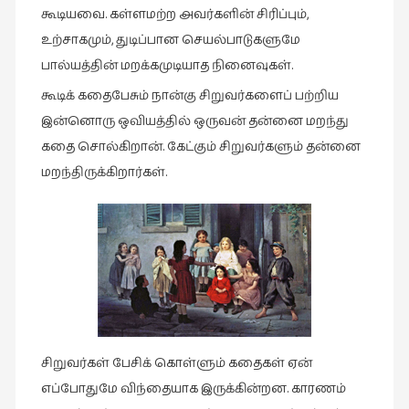
கூடியவை. கள்ளமற்ற அவர்களின் சிரிப்பும்,
வரலாறு
உற்சாகமும், துடிப்பான செயல்பாடுகளுமே
(2)
பால்யத்தின் மறக்கமுடியாத நினைவுகள்.
வரலாறு
கூடிக் கதைபேசும் நான்கு சிறுவர்களைப் பற்றிய
(4)
இன்னொரு ஒவியத்தில் ஒருவன் தன்னை மறந்து
வாசிப்பில்
கதை சொல்கிறான். கேட்கும் சிறுவர்களும் தன்னை
இன்று
மறந்திருக்கிறார்கள்.
(1)
விமர்சனம்
(19)
விளையாட்டு
(2)
ஷேக்ஸ்பியரின்
உலகம்
சிறுவர்கள் பேசிக் கொள்ளும் கதைகள் ஏன்
(1)
எப்போதுமே விந்தையாக இருக்கின்றன. காரணம்