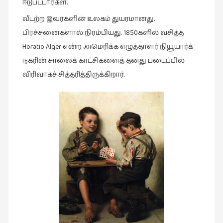
ஈடுபட்டார்கள்.
நாடகம்
வீடற்ற இவர்களின் உலகம் துயரமானது.
(8)
பிரச்சனைகளால் நிரம்பியது. 1850களில் வசித்த
நாவல்கள்
Horatio Alger என்ற அமெரிக்க எழுத்தாளர் நியூயார்க்
(1)
நகரின் சாலைக் காட்சிகளைத் தனது படைப்பில்
நாவல்கள்
விரிவாகச் சித்தரித்திருக்கிறார்.
(40)
நினைவுகுறிப்பு
(7)
நுண்கலை
(5)
நுண்கலை
(11)
நூலக
மனிதர்கள்
(32)