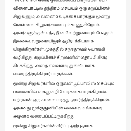
The Card Trick என்ற ஒவியத்தைப் பாருங்கள். சீட்டு
கட்டுரைகள்
விளையாட்டில் தந்திரம் செய்யும் ஒரு கறுப்பினச்
(1)
சிறுவனும், அவனை வேடிக்கை பார்க்கும் மூன்று
கட்டுரைகள்
வெள்ளை சிறுவர்களையும் காணுகிறோம்.
(7)
அவர்களுக்குள் எந்த இன வேற்றுமையும் பேதமும்
கதைகள்
இல்லை. வறுமையிலும் ஆரோக்கியமாக
செல்லும்
யிருக்கிறார்கள். முகத்தில் சந்தோஷம் பொங்கி
பாதை
வழிகிறது. கறுப்பினச் சிறுவனின் தொப்பி கிழே
(10)
கிடக்கிறது. அதை எவ்வளவு துல்லியமாக
கல்வி
வரைந்திருக்கிறார் பாருங்கள்.
(1)
மூன்று சிறுவர்களில் ஒருவன் பூட் பாலிஸ் செய்யும்
கல்வி
பலகையில் கையூன்றி வேடிக்கை பார்க்கிறான்.
(16)
மற்றவன் ஒரு காலை மடித்து அமர்ந்திருக்கிறான்.
கவிஞனும்
அவனது மூக்குநுனியின் வளைவு எவ்வளவு
கவிதையும்
அழகாக வரையப்பட்டிருக்கிறது
(4)
மூன்று சிறுவர்களின் சிரிப்பு அற்புதமாக