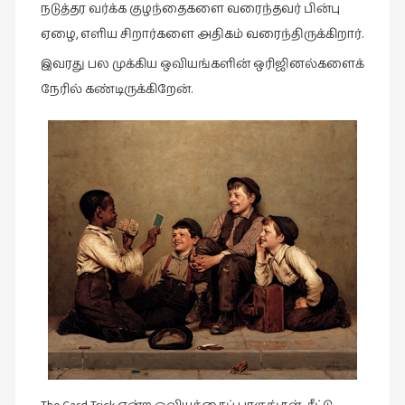
நடுத்தர வர்க்க குழந்தைகளை வரைந்தவர் பின்பு
இலக்கியப்
பேருரைகள்
ஏழை, எளிய சிறார்களை அதிகம் வரைந்திருக்கிறார்.
(7)
இவரது பல முக்கிய ஒவியங்களின் ஒரிஜினல்களைக்
ஊடகம்
நேரில் கண்டிருக்கிறேன்.
(1)
எனக்குப்
பிடித்த
கதைகள்
(39)
எனது
பரிந்துரைகள்
(5)
ஓவியங்கள்
(47)
ஓவியங்கள்
(53)