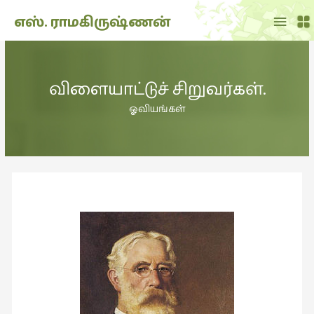
Main
எஸ். ராமகிருஷ்ணன்
Menu
THE
DOLL
விளையாட்டுச் சிறுவர்கள்.
SHOW
(7)
ஓவியங்கள்
Translation
(2)
அறிவிப்பு
(1,948)
அனுபவம்
(135)
அன்றாடம்
(3)
ஆளுமை
(81)