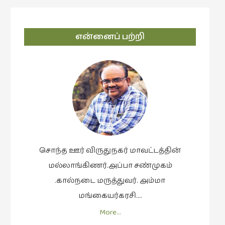
navigation
என்னைப் பற்றி
சொந்த ஊர் விருதுநகர் மாவட்டத்தின்
மல்லாங்கிணர்.அப்பா சண்முகம்
.கால்நடை மருத்துவர். அம்மா
மங்கையர்கரசி….
More…