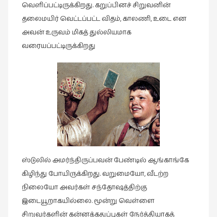
கவிதை
வெளிப்பட்டிருக்கிறது. கறுப்பினச் சிறுவனின்
(29)
தலைமயிர் வெட்டப்பட்ட விதம், காலணி, உடை என
காந்தியின்
அவன் உருவம் மிகத் துல்லியமாக
நிழலில்
வரையப்பட்டிருக்கிறது
(6)
காமிக்ஸ்
(7)
காலைக்
குறிப்புகள்
(31)
குறுங்கதை
(149)
ஸ்டுலில் அமர்ந்திருப்பவன் பேண்டில் ஆங்காங்கே
குறும்படம்
கிழிந்து போயிருக்கிறது. வறுமையோ, வீடற்ற
(13)
நிலையோ அவர்கள் சந்தோஷத்திற்கு
குற்றமுகங்கள்
இடையூறாகயில்லை. மூன்று வெள்ளை
(25)
சிறுவர்களின் கன்னக்கதுப்புகள் நேர்த்தியாகத்