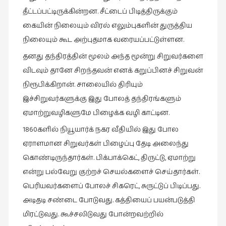
சிறிய
தீட்டப்பட்டிருக்கின்றன. சீட்டைப் பிடித்திருக்கும்
உண்மைகள்
கையின் நிலையும் விரல் எலும்புகளின் துருத்திய
(6)
நிலையும் கூட அற்புதமாக வரையப்பட்டுள்ளன.
சிறுகதை
தனது தந்திரத்தின் மூலம் அந்த மூன்று சிறுவர்களை
(138)
விடவும் தானே சிறந்தவன் எனக் கறுப்பினச் சிறுவன்
சினிமா
நிரூபிக்கிறான். சாலையில் திரியும்
(565)
இச்சிறுவர்களுக்கு இது போலத் தந்திரங்களும்
சுழலும்
ஏமாற்றுவழிகளுமே பிழைக்க வழி காட்டின.
பார்வைகள்
1860களில் நியூயார்க் நகர வீதியில் இது போல
(1)
ஏராளமான சிறுவர்கள் பிழைப்பு தேடி அலைந்து
தனிமை
கொண்டிருந்தார்கள். பிக்பாக்கெட், திருட்டு, ஏமாற்று
கொண்டவர்கள்
என்று பல்வேறு குற்றச் செயல்களைச் செய்தார்கள்.
(1)
பெரியவர்களைப் போலச் சிகரெட், சுருட்டுப் பிடிப்பது.
திரை
அடிதடி சண்டை போடுவது. கத்தியைப் பயன்படுத்தி
எழுத்து
மிரட்டுவது. கூச்சலிடுவது போன்றவற்றில்
(4)