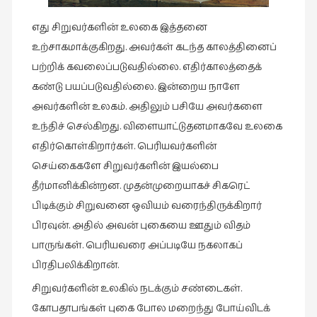
புத்தகக்
எது சிறுவர்களின் உலகை இத்தனை
காட்சி
உற்சாகமாக்குகிறது. அவர்கள் கடந்த காலத்தினைப்
தினங்கள்
பற்றிக் கவலைப்படுவதில்லை. எதிர்காலத்தைக்
(4)
கண்டு பயப்படுவதில்லை. இன்றைய நாளே
புனைவுக்குறிப்புகள்
அவர்களின் உலகம். அதிலும் பசியே அவர்களை
(1)
உந்திச் செல்கிறது. விளையாட்டுதனமாகவே உலகை
பெயரற்ற
எதிர்கொள்கிறார்கள். பெரியவர்களின்
மேகம்
செய்கைகளே சிறுவர்களின் இயல்பை
(2)
தீர்மானிக்கின்றன. முதன்முறையாகச் சிகரெட்
மூத்தோர்
பிடிக்கும் சிறுவனை ஒவியம் வரைந்திருக்கிறார்
பாடல்
பிரவுன். அதில் அவன் புகையை ஊதும் விதம்
(4)
பாருங்கள். பெரியவரை அப்படியே நகலாகப்
மொழி
பிரதிபலிக்கிறான்.
(2)
சிறுவர்களின் உலகில் நடக்கும் சண்டைகள்.
மொழியாக்கம்
கோபதாபங்கள் புகை போல மறைந்து போய்விடக்
(19)