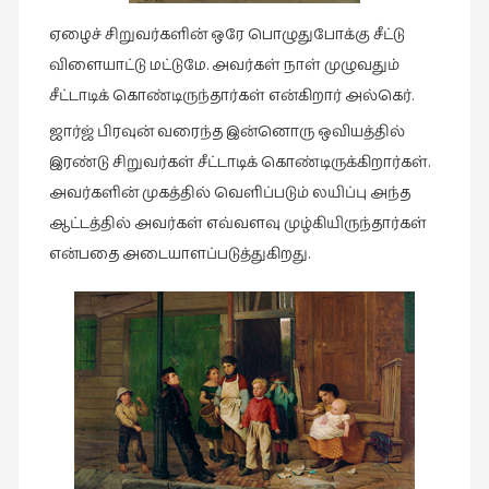
நேர்காணல்
ஏழைச் சிறுவர்களின் ஒரே பொழுதுபோக்கு சீட்டு
(4)
விளையாட்டு மட்டுமே. அவர்கள் நாள் முழுவதும்
படித்தவை
சீட்டாடிக் கொண்டிருந்தார்கள் என்கிறார் அல்கெர்.
(20)
ஜார்ஜ் பிரவுன் வரைந்த இன்னொரு ஒவியத்தில்
பயணங்கள்
இரண்டு சிறுவர்கள் சீட்டாடிக் கொண்டிருக்கிறார்கள்.
(24)
அவர்களின் முகத்தில் வெளிப்படும் லயிப்பு அந்த
பரிந்துரை
ஆட்டத்தில் அவர்கள் எவ்வளவு முழ்கியிருந்தார்கள்
(22)
என்பதை அடையாளப்படுத்துகிறது.
புகைப்படக்கலை
(1)
புத்தக
கண்காட்சி2019
(2)
புத்தக
விமர்சனம்
(55)