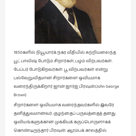
இசை
(23)
இணையதளம்
(23)
இந்திய
1850களில் நியூயார்க் நகர வீதியில் சுற்றியலைந்த
இலக்கியம்
(4)
பூட் பாலிஷ் போடும் சிறார்கள், பழம் விற்பவர்கள்.
பேப்பர் போடுகிறவர்கள். பூ விற்பவர்கள் என்று
இயற்கை
பல்வேறுவிதமான சிறார்களை ஒவியமாக
(34)
வரைந்திருக்கிறார் ஜான் ஜார்ஜ் பிரவுன்.(John George
இலக்கியம்
Brown)
(729)
சிறார்களை ஒவியமாக வரைந்தவர்களில் இவரே
இன்னொரு
தனித்துவமானவர். குழந்தைப் பருவத்தைத் தனது
கவிதை
(1)
ஒவியங்களுக்கான முக்கியக் கருப்பொருளாகக்
கொண்டிருந்தார் பிரவுன். ஆரம்பக் காலத்தில்
உலக