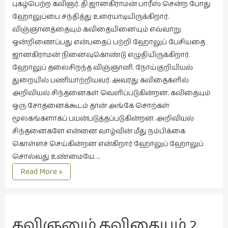
புகழ்பெற்ற கவிஞர். தி.ஜானகிராமன் பாரீஸ் சென்ற போது
இலக்கியப்
ஹோலுப்பை சந்தித்து உரையாடியிருக்கிறார்.
பேருரைகள்
விஞ்ஞானத்தையும் கவிதையினையும் எவ்வாறு
(7)
ஒன்றிணைப்பது என்பதைப் பற்றி ஹோலுப் பேசியதை
ஊடகம்
ஜானகிராமன் நினைவுகொண்டு எழுதியிருக்கிறார்.
(1)
ஹோலுப் தலைசிறந்த விஞ்ஞானி. நோய்குறியியல்
எனக்குப்
துறையில் பணியாற்றியவர். அவரது கவிதைகளில்
பிடித்த
அறிவியல் சிந்தனைகள் வெளிப்படுகின்றன. கவிதையும்
கதைகள்
ஒரு சோதனைக்கூடம் தான் அங்கே சொற்கள்
(39)
மூலகங்களாகப் பயன்படுத்தப்படுகின்றன. அறிவியல்
சிந்தனைகளே என்னை வாழ்வின் மீது நம்பிக்கை
எனது
கொள்ளச் செய்கின்றன என்கிறார் ஹோலுப் ஹோலுப்
பரிந்துரைகள்
சொல்வது உண்மையே. …
(5)
கவிஞனும்
Read More »
ஓவியங்கள்
கவிதையும்
(47)
3
கவிதையின்
ஓவியங்கள்
ரசாயனக்கூடம்
கவிஞனும் கவிதையும் 2  
(53)