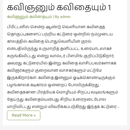
கவிதை
புகார்கள்
கவிஞனும் கவிதையும் 1 
(29)
பொதுவெளியின் குரல்
கவிஞனும் கவிதையும்
/ By
admin
காந்தியின்
நிழலில்
பிரிட்டனில் சென்ற ஆண்டு வெளியான கவிதைத்
(6)
தொகுப்புகளைப் பற்றிய கட்டுரை ஒன்றில் நம்முடைய
காமிக்ஸ்
காலத்தில் கவிதை பொதுவெளியின் குரல்
(7)
என்பதிலிருந்து உருமாறித் தனிப்பட்ட உரையாடலாகச்
சுருங்கிவிட்டது என்று வால்டர் பிளமிங் குறிப்பிடுகிறார்.
காலைக்
அவரது கட்டுரையில் இன்று கவிதை வாசிப்பவர்களாகக்
குறிப்புகள்
கவிஞர்களும் குறைவான வாசகர்களும் மட்டுமே
(31)
இருக்கிறார்கள். கவிதை இன்னும் ஓடிக்கொண்டிருக்கும்
குறுங்கதை
பழங்காலக் கடிகாரம் ஒன்றைப் போலிருக்கிறது .
(149)
கவிதைக்கான பிரத்யேக மொழியும் சிறப்பு வடிவங்களும்
தேய்ந்து கவிதையென்பது சிறிய உரைநடைபோல
குறும்படம்
மாறிவிட்டது என்றும் விவரிக்கப்படுகிறது இந்தக் கட்டுரை …
(13)
கவிஞனும்
Read More »
குற்றமுகங்கள்
கவிதையும்
(25)
1