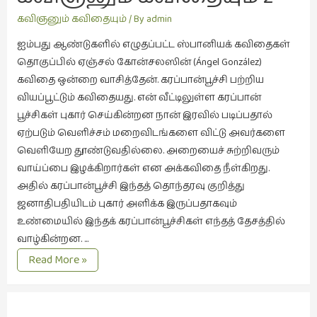
கட்டுரைகள்
இரண்டு புகார்கள்
கவிஞனும் கவிதையும்
/ By
admin
(1)
ஐம்பது ஆண்டுகளில் எழுதப்பட்ட ஸ்பானியக் கவிதைகள்
கட்டுரைகள்
தொகுப்பில் ஏஞ்சல் கோன்சலஸின் (Ángel González)
(7)
கவிதை ஒன்றை வாசித்தேன். கரப்பான்பூச்சி பற்றிய
கதைகள்
வியப்பூட்டும் கவிதையது. என் வீட்டிலுள்ள கரப்பான்
செல்லும்
பூச்சிகள் புகார் செய்கின்றன நான் இரவில் படிப்பதால்
பாதை
ஏற்படும் வெளிச்சம் மறைவிடங்களை விட்டு அவர்களை
(10)
வெளியேற தூண்டுவதில்லை. அறையைச் சுற்றிவரும்
வாய்ப்பை இழக்கிறார்கள் என அக்கவிதை நீள்கிறது.
கல்வி
அதில் கரப்பான்பூச்சி இந்தத் தொந்தரவு குறித்து
(1)
ஜனாதிபதியிடம் புகார் அளிக்க இருப்பதாகவும்
கல்வி
உண்மையில் இந்தக் கரப்பான்பூச்சிகள் எந்தத் தேசத்தில்
(16)
வாழ்கின்றன. …
கவிஞனும்
கவிஞனும்
Read More »
கவிதையும்
கவிதையும்
2
(4)
இரண்டு