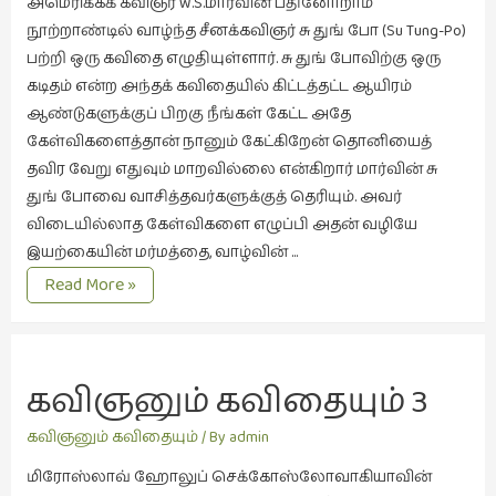
அமெரிக்கக் கவிஞர் W.S.மார்வின் பதினோறாம்
நூற்றாண்டில் வாழ்ந்த சீனக்கவிஞர் சு துங் போ (Su Tung-Po)
இசை
பற்றி ஒரு கவிதை எழுதியுள்ளார். சு துங் போவிற்கு ஒரு
(23)
கடிதம் என்ற அந்தக் கவிதையில் கிட்டத்தட்ட ஆயிரம்
இணையதளம்
ஆண்டுகளுக்குப் பிறகு நீங்கள் கேட்ட அதே
(23)
கேள்விகளைத்தான் நானும் கேட்கிறேன் தொனியைத்
இந்திய
தவிர வேறு எதுவும் மாறவில்லை என்கிறார் மார்வின் சு
இலக்கியம்
துங் போவை வாசித்தவர்களுக்குத் தெரியும். அவர்
(4)
விடையில்லாத கேள்விகளை எழுப்பி அதன் வழியே
இயற்கையின் மர்மத்தை, வாழ்வின் …
இயற்கை
கவிஞனும்
Read More »
(34)
கவிதையும்
இலக்கியம்
-4
(729)
சு
துங்
கவிஞனும் கவிதையும் 3 
இன்னொரு
போவின்
கவிதை
கவிதையின் 
நிலவு
கவிஞனும் கவிதையும்
/ By
admin
(1)
ரசாயனக்கூடம்
மிரோஸ்லாவ் ஹோலுப் செக்கோஸ்லோவாகியாவின்
உலக