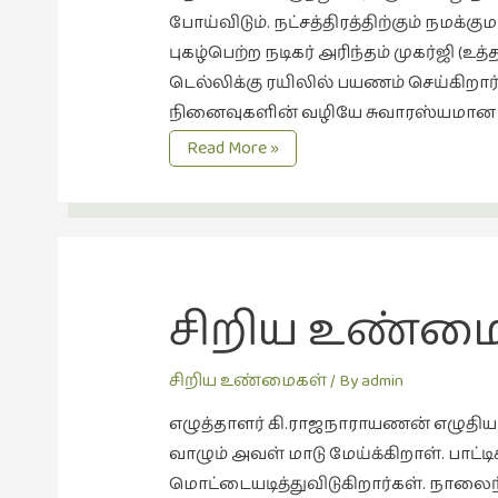
போய்விடும். நட்சத்திரத்திற்கும் நம
புகழ்பெற்ற நடிகர் அரிந்தம் முகர்ஜி (
டெல்லிக்கு ரயிலில் பயணம் செய்கிறார்.
நினைவுகளின் வழியே சுவாரஸ்யமான க
சிறிய
Read More »
உண்மைகள்
3
நட்சத்திரத்தின்
நிழல்
சிறிய உண்மைக
சிறிய உண்மைகள்
/ By
admin
எழுத்தாளர் கி.ராஜநாராயணன் எழுதிய
வாழும் அவள் மாடு மேய்க்கிறாள். பாட்
மொட்டையடித்துவிடுகிறார்கள். நாலை