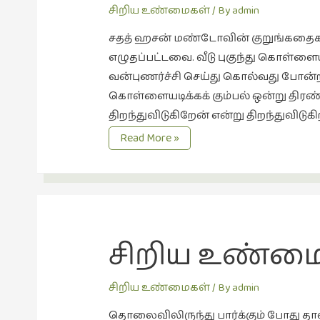
சிறிய உண்மைகள்
/ By
admin
சதத் ஹசன் மண்டோவின் குறுங்கதைகள
எழுதப்பட்டவை. வீடு புகுந்து கொள்ள
வன்புணர்ச்சி செய்து கொல்வது போன்
கொள்ளையடிக்கக் கும்பல் ஒன்று திர
திறந்துவிடுகிறேன் என்று திறந்துவிடு
சிறிய
Read More »
உண்மைகள்
5
மண்டோவின்
அதிசயம்
சிறிய உண்மைகள
சிறிய உண்மைகள்
/ By
admin
தொலைவிலிருந்து பார்க்கும் போது தா