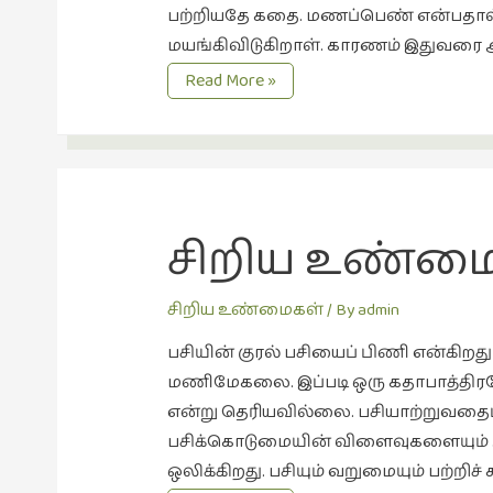
பற்றியதே கதை. மணப்பெண் என்பதால் 
மயங்கிவிடுகிறாள். காரணம் இதுவரை அவ
சிறிய
Read More »
உண்மைகள்.
3
பூவின்
மென்மை
சிறிய உண்மை
சிறிய உண்மைகள்
/ By
admin
பசியின் குரல் பசியைப் பிணி என்கிற
மணிமேகலை. இப்படி ஒரு கதாபாத்திரமோ
என்று தெரியவில்லை. பசியாற்றுவதைப்
பசிக்கொடுமையின் விளைவுகளையும் அழுத
ஒலிக்கிறது. பசியும் வறுமையும் பற்றிச