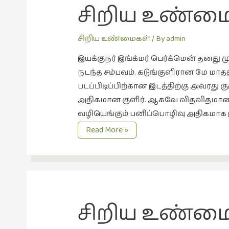
சிறிய உண்மை
சிறிய உண்மைகள்
/ By
admin
இயக்குநர் இங்க்மர் பெர்க்மென் தனது ம
நடந்த சம்பவம். கடுங்குளிரான மே மா
படப்பிடிப்பிற்கான இடத்திற்கு அவரது 
அதிகமான குளிர். ஆகவே விதவிதமான க
வழியெங்கும் பனிப்பொழிவு அதிகமாக இருந
சிறிய
Read More »
உண்மைகள்
6
பனிப்
பறவைகள்
சிறிய உண்மை