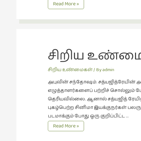
சிறிய
Read More »
உண்மைகள்
2
சிறிய உண்மை
சிறிய உண்மைகள்
/ By
admin
அபுவின் சந்தோஷம். சத்யஜித்ரேயின் அப
எழுத்தாளர்களைப் பற்றிச் சொல்லும் 
தெரியவில்லை. ஆனால் சத்யஜித் ரேயிற
புகழ்பெற்ற சினிமா இயக்குநர்கள் பல
படமாக்கும் போது ஒரு குறிப்பிட்ட …
சிறிய
Read More »
உண்மைகள்-1