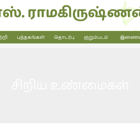
எஸ். ராமகிருஷ்ணன
்றி
புத்தகங்கள்
தொடர்பு
குறும்படம்
இணையத்
சிறிய உண்மைகள்