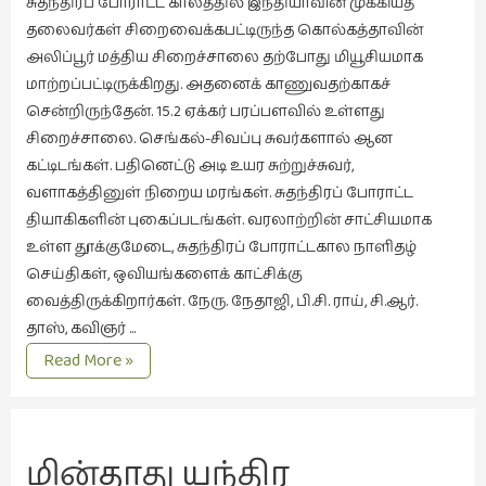
சுதந்திரப் போராட்ட காலத்தில் இந்தியாவின் முக்கியத்
தலைவர்கள் சிறைவைக்கபட்டிருந்த கொல்கத்தாவின்
இசை
அலிப்பூர் மத்திய சிறைச்சாலை தற்போது மியூசியமாக
(23)
மாற்றப்பட்டிருக்கிறது. அதனைக் காணுவதற்காகச்
இணையதளம்
சென்றிருந்தேன். 15.2 ஏக்கர் பரப்பளவில் உள்ளது
(23)
சிறைச்சாலை. செங்கல்-சிவப்பு சுவர்களால் ஆன
இந்திய
கட்டிடங்கள். பதினெட்டு அடி உயர சுற்றுச்சுவர்,
இலக்கியம்
வளாகத்தினுள் நிறைய மரங்கள். சுதந்திரப் போராட்ட
(4)
தியாகிகளின் புகைப்படங்கள். வரலாற்றின் சாட்சியமாக
உள்ள தூக்குமேடை, சுதந்திரப் போராட்டகால நாளிதழ்
இயற்கை
செய்திகள், ஒவியங்களைக் காட்சிக்கு
(34)
வைத்திருக்கிறார்கள். நேரு. நேதாஜி, பி.சி. ராய், சி.ஆர்.
இலக்கியம்
தாஸ், கவிஞர் …
(729)
அலிப்பூர்
Read More »
இன்னொரு
சிறை
அருங்காட்சியகம்
கவிதை
(1)
மின்தாது யந்திர 
உலக