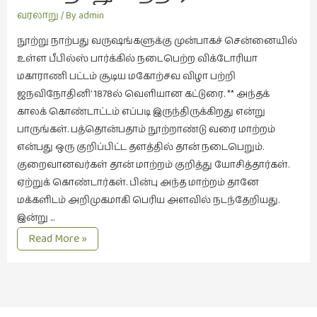
இலக்கியப்
வினோதம்
வரலாறு
/ By
admin
பேருரைகள்
நூற்று நாற்பது வருஷங்களுக்கு முன்பாகச் சென்னையில்
(7)
உள்ள பீபில்ஸ் பார்க்கில் நடைபெற்ற விக்டோரியா
ஊடகம்
மகாராணி பட்டம் சூடிய மகோற்சவ விழா பற்றி
(1)
ஜநவிநோதினி’ 1878ல் வெளியான கட்டுரை. ** அந்தக்
எனக்குப்
காலக் கொண்டாட்டம் எப்படி இருந்திருக்கிறது என்று
பிடித்த
பாருங்கள். பத்தொன்பதாம் நூற்றாண்டு வரை மாற்றம்
கதைகள்
என்பது ஒரு குறிப்பிட்ட தளத்தில் தான் நடைபெறும்.
(39)
குறைவானவர்கள் தான் மாற்றம் குறித்து யோசித்தார்கள்.
ஏற்றுக் கொண்டார்கள். பின்பு அந்த மாற்றம் தானே
எனது
மக்களிடம் அறிமுகமாகி பெரிய அளவில் நடந்தேறியது.
பரிந்துரைகள்
இன்று …
(5)
மின்தாது
Read More »
ஓவியங்கள்
யந்திர
(47)
வினோதம்
ஓவியங்கள்
(53)