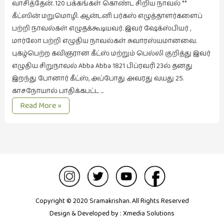
வாசித்தேன். 120 பக்கங்கள் கொண்ட சிறிய நாவல் **
இசை
கீட்ஸின் மறுமொழி. ஆன்டனி பர்கஸ் எழுத்தாளர்களைப்
(23)
பற்றி நாவல்கள் எழுதக்கூடியவர். இவர் ஷேக்ஸ்பியர் ,
மார்லோ பற்றி எழுதிய நாவல்கள் சுவாரஸ்யமானவை.
இணையதளம்
புகழ்பெற்ற கவிஞரான கீட்ஸ் மற்றும் பெல்லி குறித்து இவர்
(23)
எழுதிய சிறுநாவல் Abba Abba 1821 பிப்ரவரி 23ல் தனது
இந்திய
இறந்து போனார் கீட்ஸ், அப்போது அவரது வயது 25.
இலக்கியம்
காசநோயால் பாதிக்கபட்ட …
(4)
வாசிப்பில்
Read More »
இன்று
இயற்கை
-1
(34)
இலக்கியம்
(729)
இன்னொரு
கவிதை
Copyright © 2020 Sramakrishan. All Rights Reserved
(1)
Design & Developed by :
Xmedia Solutions
உலக