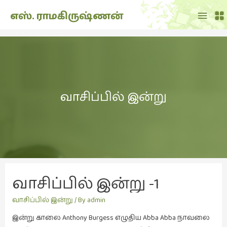
Main
எஸ். ராமகிருஷ்ணன்
Menu
THE
DOLL
SHOW
(7)
வாசிப்பில் இன்று
Translation
(2)
அறிவிப்பு
(1,948)
அனுபவம்
(135)
வாசிப்பில் இன்று -1
அன்றாடம்
(3)
வாசிப்பில் இன்று
/ By
admin
ஆளுமை
இன்று காலை Anthony Burgess எழுதிய Abba Abba நாவலை
(81)