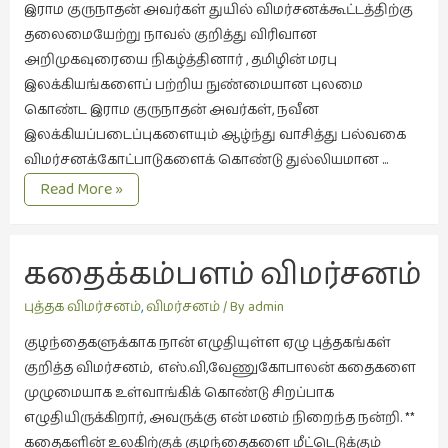
இராம குருநாதன் அவர்கள் துயில் விமர்சனக்கூட்டத்திற்கு
நேர்காணல்
தலைமையேற்று நாவல் குறித்து விரிவான
(4)
அறிமுகவுரையை நிகழ்த்தினார் , தமிழின் மரபு
படித்தவை
இலக்கியங்களைப் பற்றிய நுண்மையான புலமை
(20)
கொண்ட இராம குருநாதன் அவர்கள், நவீன
பயணங்கள்
இலக்கியப்படைப்புகளையும் ஆழ்ந்து வாசித்து பல்வகை
(24)
விமர்சனக்கோட்பாடுகளைக் கொண்டு துல்லியமான …
துயில்
பரிந்துரை
Read More »
–
(22)
நாவலும்,
புகைப்படக்கலை
நோய்மை
கதைக்கம்பளம் விமர்சனம்
(1)
பற்றிய
புரிதலும்
புத்தக
புத்தக விமர்சனம்
,
விமர்சனம்
/ By
admin
கண்காட்சி2019
குழந்தைகளுக்காக நான் எழுதியுள்ள ஏழு புத்தகங்கள்
(2)
குறித்த விமர்சனம், எஸ்.வி,வேணுகோபாலன் கதைகளை
புத்தக
முழுமையாக உள்வாங்கிக் கொண்டு சிறப்பாக
விமர்சனம்
எழுதியிருக்கிறார், அவருக்கு என் மனம் நிறைந்த நன்றி. **
(55)
கதைகளின் உலகிற்குக் குழந்தைகளை மீட்டெடுக்கும்