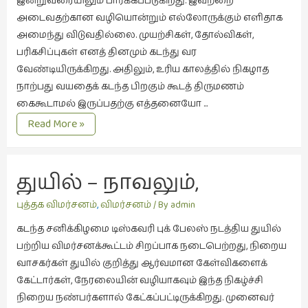
இன்றுவரையிலும் பார்க்கப்படுகிறது. இவற்றை
நாடகம்
அடைவதற்கான வழியொன்றும் எல்லோருக்கும் எளிதாக
(8)
அமைந்து விடுவதில்லை. முயற்சிகள், தோல்விகள்,
பரிகசிப்புகள் எனத் தினமும் கடந்து வர
நாவல்கள்
வேண்டியிருக்கிறது. அதிலும், உரிய காலத்தில் நிகழாத
(1)
நாற்பது வயதைக் கடந்த பிறகும் கூடத் திருமணம்
நாவல்கள்
கைகூடாமல் இருப்பதற்கு எத்தனையோ …
(40)
புறக்கணிப்பின்
Read More »
நினைவுகுறிப்பு
வலிகளும்
(7)
உதிரும்
ஞாபகங்களும்
துயில் – நாவலும், 
நுண்கலை
(5)
நோய்மை பற்றிய 
புத்தக விமர்சனம்
,
விமர்சனம்
/ By
admin
நுண்கலை
புரிதலும்
கடந்த சனிக்கிழமை டிஸ்கவரி புக் பேலஸ் நடத்திய துயில்
(11)
பற்றிய விமர்சனக்கூட்டம் சிறப்பாக நடைபெற்றது, நிறைய
நூலக
வாசகர்கள் துயில் குறித்து ஆர்வமான கேள்விகளைக்
மனிதர்கள்
கேட்டார்கள், நேரலையின் வழியாகவும் இந்த நிகழ்ச்சி
(32)
நிறைய நண்பர்களால் கேட்கப்பட்டிருக்கிறது. முனைவர்