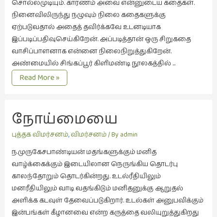
கவிதை
சொல்லமுடியும். காரணம் அவை என்னுடைய கதைகள்.
(29)
நினைவிலிருந்து நழுவும் நிலை கதைகளுக்கு
ஏற்படுவதால் அதைத் தவிர்க்கவே உடனடியாக
காந்தியின்
இப்படிப்பதிவுசெய்கிறேன். அப்படித்தான் ஒரு சிறுகதை
நிழலில்
வாசிப்பாளனாக என்னை நிலைநிறுத்துகிறேன்.
(6)
அண்மையில் சிங்கப்பூர் கிளிமண்டி நூலகத்தில் …
காமிக்ஸ்
‘சொந்தக்குரல்’
Read More »
(7)
சிறுகதை
காலைக்
பற்றிய
குறிப்புகள்
என்
நோய்மையை 
குரல்
(31)
விசாரிக்கும் துயில்
புத்தக விமர்சனம்
,
விமர்சனம்
/ By
admin
குறுங்கதை
(149)
ந.முருகேசபாண்டியன் மதங்களுக்கும் மனித
வாழ்க்கைக்கும் இடையிலான நெருங்கிய தொடர்பு
குறும்படம்
காலந்தோறும் தொடர்கின்றது. உடல்ரீதியிலும்
(13)
மனரீதியிலும் வாடி வதங்கிடும் மனிதனுக்கு ஆறுதல்
குற்றமுகங்கள்
அளிக்க கடவுள் தேவைப்படுகிறார். உடல்கள் அனுபவிக்கும்
(25)
இன்பங்கள் கீழானவை என்ற கருத்தை வலியுறுத்துகிறது