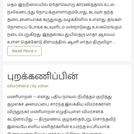
சிறிய
மதம். இந்நிலையில் ஏதோவொரு காரணத்தால் உடல்
உண்மைகள்
நலிவடைந்து நோய்க்குள்ளாகும்போது, கடவுள் தந்த
(6)
தண்டனையாகக் கருதுவது வழக்கினில் உள்ளது. தங்கள்
நோயைப் போக்க கடவுளிடம் மன்றாடுவது உலகமெங்கும்
சிறுகதை
நடைபெறுகிறது. இத்தகைய துயில்தரு மாதா ஆலயம்
(138)
உள்ள தெக்கோடு கிராமத்தில் ஆனி மாதம் திருவிழா …
சினிமா
நோய்மையை
Read More »
(566)
விசாரிக்கும்
துயில்
சுழலும்
பார்வைகள்
புறக்கணிப்பின் 
(1)
வலிகளும் உதிரும் 
விமர்சனம்
/ By
admin
தனிமை
ஞாபகங்களும்
மணிமாறன் ••• எனது புதிய நாவல் நிமித்தம் குறித்து
கொண்டவர்கள்
தமுஎகச அமைப்பை சார்ந்த இலக்கிய விமர்சகரான
(1)
விருதுநகர் மணிமாறன் எழுதியுள்ள விமர்சனக்
திரை
கட்டுரையிது. ••• திருமணம், குழந்தைபேறு, சொந்தவீடு
எழுத்து
இவையே எளிய மனிதர்களின் உயர்ந்த லட்சியமாக
(4)