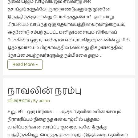
நில‌விய‌லும் வாழ்விய‌லும் எவ்வாறு சில‌
தசாப்த‌ங்க‌ளுக்கோ, நூற்றாண்டுக‌ளுக்கு முன்னே
வரலாறு
இருந்திருக்கும் என்று யோசித்த‌துண்டா? அவ்வாறு
(2)
பிர‌பல்ய‌ம் வாய்ந்த‌ ஒரு தேவால‌ய‌த்தின் வ‌ர‌லாற்றையும்,
வரலாறு
அத‌னோடு ச‌ம்ப‌ந்த‌ப்ப‌ட்ட‌ ம‌னித‌ர்க‌ளையும் விரிவாக‌ப்
(4)
பேசுகின்ற‌ ஒரு நாவ‌ல்தான் எஸ்.ராம‌கிருஷ்ண‌னின் ‘துயில்’.
வாசிப்பில்
இத்தேவால‌ய‌ம் பிற்கால‌த்தில் (அல்ல‌து நிக‌ழ்கால‌த்தில்)
இன்று
நோய்மையுற்ற‌வ‌ர்க‌ளுக்கு ந‌ம்பிக்கை த‌ரும் …
(1)
துயில்
Read More »
விம‌ர்ச‌ன‌ம்
விமர்சனம்
(19)
நாவலின் நரம்பு
விளையாட்டு
(2)
விமர்சனம்
/ By
admin
ஷேக்ஸ்பியரின்
உறுபசி – ஒரு பார்வை – ஆதவா தனிமையின் கசப்பும்
உலகம்
நிராகரிப்பும் நிறைந்த என் வாழ்வில் புத்தகம்
(1)
வாசிப்பதற்கான வாய்ப்பு குறைவாகவே இருந்து
வந்திருக்கிறது. பெருத்த அச்சம் ஏற்படுத்தக் கூடிய தனிமை