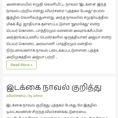
இலக்கியப்
அண்மையில் எழுதி வெளியிட்ட நாவல் “இடக்கை”. இந்த
பேருரைகள்
நாவல் பற்றிய எனது விமர்சனம் “புத்தகம் பேசுது” ஏப்ரல்
(7)
இதழில் வெளிவந்துள்ளது. அந்த நாவலில் சமுதாயத்தில்
மிகக் கீழ் ஜாதியாக தள்ளப்பட்டுள்ள “தூமகேது” என்ற
ஊடகம்
பெயர் கொண்ட பாத்திரமும் மன்னன் அவுரங்கசீப்பின்
(1)
அந்தரங்கப்பணிப் பெண்களில் ஒருத்தியான அஜ்யா என்ற
எனக்குப்
பெயர் கொண்ட அரவாணி பாத்திரமும் மனதில்
பிடித்த
நிற்பவைகளாக நாவல் படைக்கப்பட்டுள்ளன, புத்தக
கதைகள்
அறிமுகத்தில் அஜ்யா பற்றி …
(39)
இடக்கை
Read More »
எனது
–
நாவல்
பரிந்துரைகள்
(5)
இடக்கை நாவல் குறித்து
ஓவியங்கள்
விமர்சனம்
/ By
admin
(47)
இடக்கை நாவல் குறித்து புத்தகம் பேசுது மே இதழில்
ஓவியங்கள்
டி.லட்சுமணன் சிறந்த விமர்சனக்கட்டுரையை
(53)