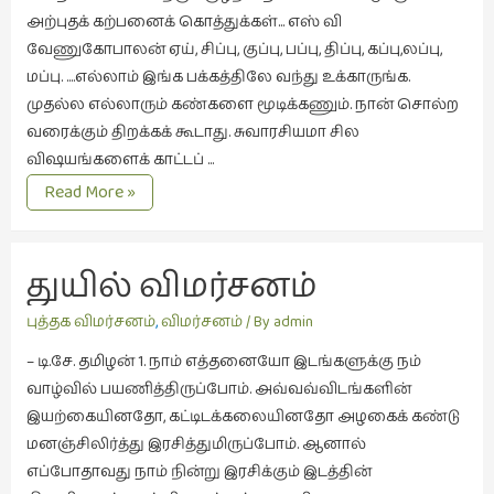
அற்புதக் கற்பனைக் கொத்துக்கள்… எஸ் வி
புத்தகக்
வேணுகோபாலன் ஏய், சிப்பு, குப்பு, பப்பு, திப்பு, கப்பு,லப்பு,
காட்சி
மப்பு. ….எல்லாம் இங்க பக்கத்திலே வந்து உக்காருங்க.
தினங்கள்
முதல்ல எல்லாரும் கண்களை மூடிக்கணும். நான் சொல்ற
(4)
வரைக்கும் திறக்கக் கூடாது. சுவாரசியமா சில
புனைவுக்குறிப்புகள்
விஷயங்களைக் காட்டப் …
(1)
கதைக்கம்பளம்
Read More »
பெயரற்ற
விமர்சனம்
மேகம்
(2)
துயில் விம‌ர்ச‌ன‌ம்
மூத்தோர்
புத்தக விமர்சனம்
,
விமர்சனம்
/ By
admin
பாடல்
– டி.சே. த‌மிழ‌ன் 1. நாம் எத்த‌னையோ இட‌ங்க‌ளுக்கு நம்
(4)
வாழ்வில் ப‌ய‌ணித்திருப்போம். அவ்வ‌வ்விட‌ங்களின்
மொழி
இய‌ற்கையின‌தோ, க‌ட்டிட‌க்க‌லையின‌தோ அழ‌கைக் க‌ண்டு
(2)
ம‌ன‌ஞ்சிலிர்த்து இர‌சித்துமிருப்போம். ஆனால்
மொழியாக்கம்
எப்போதாவ‌து நாம் நின்று இர‌சிக்கும் இட‌த்தின்
(19)