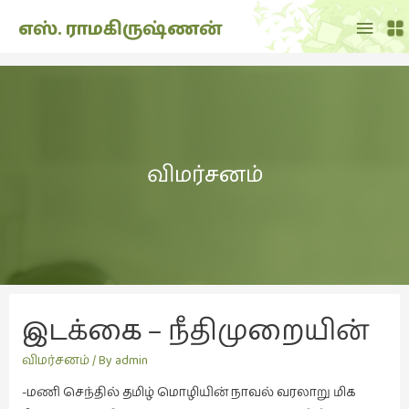
Main
எஸ். ராமகிருஷ்ணன்
Menu
THE
DOLL
SHOW
(7)
விமர்சனம்
Translation
(2)
அறிவிப்பு
(1,949)
அனுபவம்
(135)
இடக்கை – நீதிமுறையின் 
அன்றாடம்
(3)
அரசியல்
விமர்சனம்
/ By
admin
ஆளுமை
-மணி செந்தில் தமிழ் மொழியின் நாவல் வரலாறு மிக
(81)