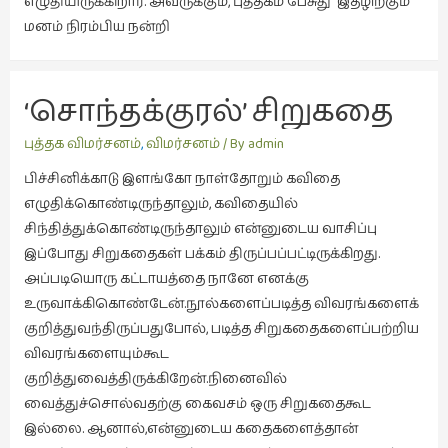
எழுதியிருக்கிறார். அவருக்கும், புத்தகம் பேசுது இதழிற்கும்
கட்டுரைகள்
மனம் நிரம்பிய நன்றி
(1)
கட்டுரைகள்
‘சொந்தக்குரல்’ சிறுகதை 
(7)
கதைகள்
பற்றிய என் குரல்
புத்தக விமர்சனம்
,
விமர்சனம்
/ By
admin
செல்லும்
பிச்சினிக்காடு இளங்கோ நாள்தோறும் கவிதை
பாதை
எழுதிக்கொண்டிருந்தாலும், கவிதையில்
(10)
சிந்தித்துக்கொண்டிருந்தாலும் என்னுடைய வாசிப்பு
கல்வி
இப்போது சிறுகதைகள் பக்கம் திருப்பப்பட்டிருக்கிறது.
(1)
அப்படியொரு கட்டாயத்தை நானே எனக்கு
உருவாக்கிகொண்டேன்.நூல்களைப்படித்த விவரங்களைக்
கல்வி
குறித்துவந்திருப்பதுபோல், படித்த சிறுகதைகளைப்பற்றிய
(16)
விவரங்களையும்கூட
கவிஞனும்
குறித்துவைத்திருக்கிறேன்.நினைவில்
கவிதையும்
வைத்துச்சொல்வதற்கு கைவசம் ஒரு சிறுகதைகூட
(4)
இல்லை. ஆனால்,என்னுடைய கதைகளைத்தான்