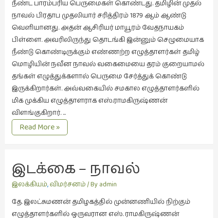
நீண்ட பாரம்பரிய பெருமைகள் கொண்டது. தமிழின் முதல்
இசை
நாவல் பிரதாப முதலியார் சரித்திரம் 1879 ஆம் ஆண்டு
(23)
வெளியானது. அதன் ஆசிரியர் மாயூரம் வேதநாயகம்
பிள்ளை. அவரிலிருந்து தொடங்கி இன்னும் செழுமையாக
இணையதளம்
நீண்டு கொண்டிருக்கும் எண்ணற்ற எழுத்தாளர்கள் தமிழ்
(23)
மொழியின் நவீன நாவல் வகைமையை தரம் குறையாமல்
இந்திய
தங்கள் எழுத்துக்களால் பெருமை சேர்த்துக் கொண்டு
இலக்கியம்
இருக்கிறார்கள். அவ்வகையில் சமகால எழுத்தாளர்களில்
(4)
மிக முக்கிய எழுத்தாளராக எஸ்.ராமகிருஷ்ணன்
விளங்குகிறார். …
இயற்கை
(34)
இடக்கை
Read More »
–
இலக்கியம்
நீதிமுறையின்
(729)
அரசியல்
இடக்கை – நாவல்
இன்னொரு
கவிதை
இலக்கியம்
,
விமர்சனம்
/ By
admin
(1)
தே. இலட்சுமணன் தமிழகத்தில் முன்னணியில் நிற்கும்
உலக
எழுத்தாளர்களில் ஒருவரான எஸ். ராமகிருஷ்ணன்