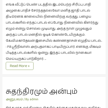
எங்க வீட்டுப் பெண் படத்தில் இடம்பெற்ற சிரிப்பு பாதி
வரலாறு
அழுகை பாதிச் சேர்ந்ததல்லவோ மனித ஜாதி பாடல்
(2)
திடீரெனக் காலையில் நினைவிற்கு வந்தது. பழைய
வரலாறு
பாடல்களில் எந்தப் பாடல் எப்போது நினைவில் கிளர்ந்து
(4)
எழும் என்று சொல்ல முடியாது. அந்த நாள் முழுவதும்
அந்தப் பாடல் மனதில் ஒடிக் கொண்டேயிருக்கும்.
வாசிப்பில்
கே.வி.மகாதேவன் இசையில் கண்ணதாசன் எழுதிய பாடல்..
இன்று
: P.B.ஸ்ரீநிவாஸ் அற்புதமாகப் பாடியிருப்பார். எனக்கு மிகவும்
(1)
பிடித்த பாடல்களில் ஒன்று. இந்தப் பாடலில் நாகையா
விமர்சனம்
மெய்யுருகப் பாடுகிறார். …
(19)
சிரிப்பு
Read More »
விளையாட்டு
பாதி
அழுகை
(2)
பாதி
ஷேக்ஸ்பியரின்
சுதந்திரமும் அன்பும்
உலகம்
(1)
அனுபவம்
/ By
admin
இந்த மாத அந்திமழை இதழில் தந்தை மகன் உறவு குறித்து