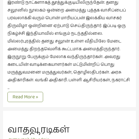
இரண்டு நாட்களாகத் தூத்துக்குடியிலிருந்தேன். தனது
இலக்கியப்
சலூனில் நூலகம் ஒன்றை அமைத்து புத்தக வாசிப்பைப்
பேருரைகள்
பரவலாக்கி வரும் பொன் மாரியப்பன் இலக்கிய வாசகர்
(7)
திருவிழா ஒன்றினை ஏற்பாடு செய்திருந்தார். இப்படி ஒரு
ஊடகம்
நிகழ்ச்சி இந்தியாவில் எங்கும் நடந்ததில்லை.
(1)
மில்லர்புரத்தில் தனது சலூன் உள்ள வீதியிலே மேடை
எனக்குப்
அமைத்து திறந்தவெளிக் கூட்டமாக அமைத்திருந்தார்.
பிடித்த
இருநூறு பேருக்கும் மேலாக வந்திருந்தார்கள். அவரது
கதைகள்
கடையின் வாடிக்கையாளர்கள் மட்டுமின்றிப் பொது
(39)
மருத்துவமனை மருத்துவர்கள், தொழிலதிபர்கள். அரசு
அதிகாரிகள். வங்கி அதிகாரி. பள்ளி ஆசிரியர்கள், நகராட்சி
எனது
…
பரிந்துரைகள்
சலூன்
Read More »
(5)
நூலக
ஓவியங்கள்
விழா
(47)
வாதவூரடிகள்
ஓவியங்கள்
(53)