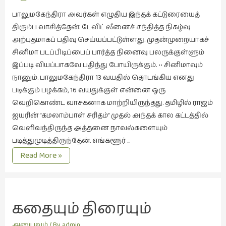
நாடகம்
பாலுமகேந்திரா அவர்கள் எழுதிய இந்தக் கட்டுரையைத்
(8)
திரும்ப வாசித்தேன். டேவிட் லீனைச் சந்தித்த நிகழ்வு
அற்புதமாகப் பதிவு செய்யப்பட்டுள்ளது. முதன்முறையாகச்
நாவல்கள்
சினிமா படப்பிடிப்பைப் பார்த்த நினைவு பலருக்குள்ளும்
(1)
இப்படி வியப்பாகவே பதிந்து போயிருக்கும். •• சினிமாவும்
நாவல்கள்
நானும். பாலுமகேந்திரா 13 வயதில் தொடங்கிய எனது
(40)
படிக்கும் பழக்கம், 16 வயதுக்குள் என்னை ஒரு
நினைவுகுறிப்பு
வெறிகொண்ட வாசகனாக மாற்றியிருந்தது. தமிழில் ராஜம்
(7)
ஐயரின் “கமலாம்பாள் சரிதம்” முதல் அந்தக் கால கட்டத்தில்
வெளிவந்திருந்த அத்தனை நாவல்களையும்
நுண்கலை
படித்துமுடித்திருந்தேன். எங்களூர் …
(5)
மழையின்
Read More »
நுண்கலை
கடவுள்
(11)
நூலக
மனிதர்கள்
கதையும் திரையும்
(32)
அனுபவம்
/ By
admin