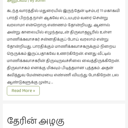
அனுபவம்
/ By
admin
கட்டுரைகள்
கடந்த வாரத்தில் மதுரையில் இருந்தேன் டிசம்பர் 11 மகாகவி
(1)
பாரதி பிறந்த நாள் ஆகவே எட்டயபுரம் வரை சென்று
கட்டுரைகள்
வரலாமா என்றொரு எண்ணம் தோன்றியது. ஆனால்
(7)
அன்று காலையில் எழுந்தவுடன் திருவாதவூரில் உள்ள
கதைகள்
மாணிக்கவாசகர் சன்னதிக்குப் போய் வரலாம் என்று
செல்லும்
தோன்றியது. பாரதிக்கும் மாணிக்கவாசகருக்கும் நிறைய
பாதை
நெருக்கம் இருப்பதாகவே உணர்கிறேன். எனது வீட்டில்
(10)
மாணிக்கவாசகரின் திருவுருவச்சிலை வைத்திருக்கிறேன்.
திருவாசகம் எனக்கு மிகவும் பிடித்தமான புத்தகம். அதன்
கல்வி
கவித்துவ மேன்மையை எண்ணி வியந்து போகிறேன். பல
(1)
ஆண்டுகளுக்கு முன்பு …
கல்வி
வாதவூரடிகள்
Read More »
(16)
கவிஞனும்
கவிதையும்
தேரின் அழகு
(4)