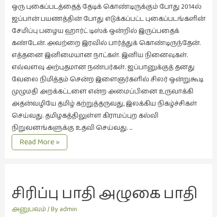
ஒரு புகைப்படத்தைத் தேடிக் கொண்டிருக்கும் போது 2014ல்
புத்தகக்
ஜப்பான் பயணத்தின் போது எடுக்கப்பட்ட புகைப்படங்களின்
காட்சி
சேமிப்பு பழைய ஹார்ட் டிஸ்க் ஒன்றில் இருப்பதைக்
தினங்கள்
கண்டேன். அவற்றை இரவில் பார்த்துக் கொண்டிருந்தேன்.
(4)
எத்தனை இனிமையான நாட்கள். இனிய நினைவுகள்.
புனைவுக்குறிப்புகள்
எவ்வளவு அற்புதமான நண்பர்கள். ஜப்பானுக்குத் தனது
(1)
வேலை நிமித்தம் சென்ற இளைஞர்களில் சிலர் ஒன்றுகூடி
முழுமதி அறக்கட்டளை என்ற அமைப்பினை உருவாக்கி
பெயரற்ற
அதன்வழியே தமிழ் கற்றுத்தருவது, இலக்கிய நிகழ்ச்சிகள்
மேகம்
செய்வது. தமிழகத்திலுள்ள கிராமப்புற கல்வி
(2)
நிறுவனங்களுக்கு உதவி செய்வது. …
மூத்தோர்
ஜப்பான்
Read More »
பாடல்
நினைவுகள்
(4)
மொழி
(2)
சிரிப்பு பாதி அழுகை பாதி
மொழியாக்கம்
அனுபவம்
/ By
admin
(19)