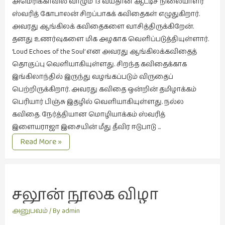
அமெரிக்காவில் வாழும் 13 வயதான ஆட்டிச நிலையாளர்
ஸ்வரித் கோபாலன் சிறப்பாகக் கவிதைகள் எழுதுகிறார்.
இசை
அவரது ஆங்கிலக் கவிதைகளை வாசித்திருக்கிறேன்.
(23)
தனது உணர்வுகளை மிக அழகாக வெளிப்படுத்தியுள்ளார்.
இணையதளம்
‘Loud Echoes of the Soul’ என அவரது ஆங்கிலக்கவிதைத்
(23)
தொகுப்பு வெளியாகியுள்ளது. சிறந்த கவிதைக்காக
இந்திய
இங்கிலாந்தில் இருந்து வழங்கப்படும் விருதைப்
இலக்கியம்
பெற்றிருக்கிறார். அவரது கவிதை ஒன்றின் தமிழாக்கம்
(4)
பெரியார் பிஞ்சு இதழில் வெளியாகியுள்ளது. நல்ல
கவிதை. நேர்த்தியான மொழியாக்கம் ஸ்வரித்
இயற்கை
இளையராஜா இசையின் மீது தீவிர ஈடுபாடு …
(34)
ஸ்வரித்தின்
Read More »
இலக்கியம்
கவிதை
(729)
இன்னொரு
சலூன் நூலக விழா
கவிதை
(1)
அனுபவம்
/ By
admin
உலக