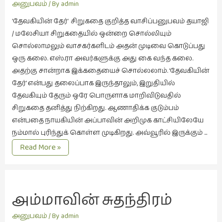
கவிதை
அனுபவம்
/ By
admin
(29)
’தேவகியின் தேர்’ சிறுகதை குறித்த வாசிப்பனுபவம் தயாஜி
காந்தியின்
/ மலேசியா சிறுகதையில் ஒன்றை சொல்லியும்
நிழலில்
சொல்லாமலும் வாசகர்களிடம் அதன் முடிவை கொடுப்பது
(6)
ஒரு கலை. எஸ்.ரா அவர்களுக்கு அது கை வந்த கலை.
காமிக்ஸ்
அதற்கு சான்றாக இக்கதையைச் சொல்லலாம். ‘தேவகியின்
(7)
தேர்’ என்பது தலைப்பாக இருந்தாலும், இறுதியில்
தேவகியும் தேரும் ஒரே பொருளாக மாறிவிடுவதில்
காலைக்
சிறுகதை தனித்து நிற்கிறது. ஆணாதிக்க குடும்பம்
குறிப்புகள்
என்பதை நாயகியின் அப்பாவின் அறிமுக காட்சியிலேயே
(31)
நம்மால் புரிந்துக் கொள்ள முடிகிறது. அவ்வூரில் இருக்கும் …
குறுங்கதை
தேரின்
Read More »
(149)
அழகு
குறும்படம்
(13)
அம்மாவின் சுதந்திரம்
குற்றமுகங்கள்
(25)
அனுபவம்
/ By
admin