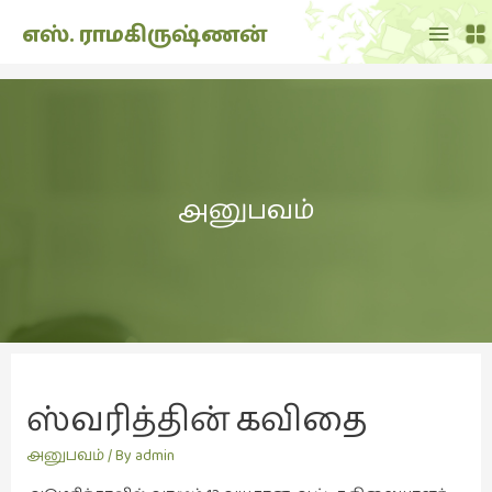
Main
எஸ். ராமகிருஷ்ணன்
Menu
THE
DOLL
SHOW
(7)
அனுபவம்
Translation
(2)
அறிவிப்பு
(1,949)
அனுபவம்
(135)
அன்றாடம்
ஸ்வரித்தின் கவிதை
(3)
அனுபவம்
/ By
admin
ஆளுமை
(81)