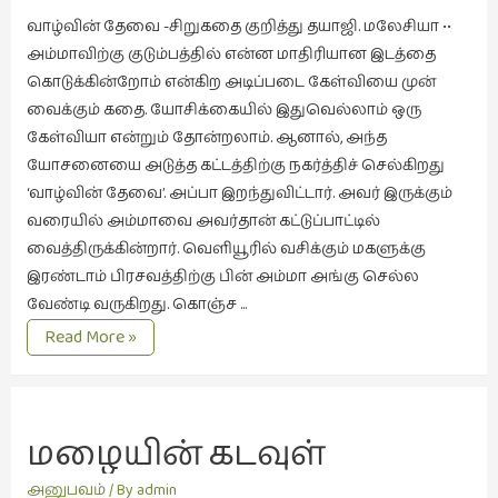
சிறிய
வாழ்வின் தேவை -சிறுகதை குறித்து தயாஜி. மலேசியா ••
உண்மைகள்
அம்மாவிற்கு குடும்பத்தில் என்ன மாதிரியான இடத்தை
(6)
கொடுக்கின்றோம் என்கிற அடிப்படை கேள்வியை முன்
வைக்கும் கதை. யோசிக்கையில் இதுவெல்லாம் ஒரு
சிறுகதை
கேள்வியா என்றும் தோன்றலாம். ஆனால், அந்த
(138)
யோசனையை அடுத்த கட்டத்திற்கு நகர்த்திச் செல்கிறது
சினிமா
‘வாழ்வின் தேவை’. அப்பா இறந்துவிட்டார். அவர் இருக்கும்
(566)
வரையில் அம்மாவை அவர்தான் கட்டுப்பாட்டில்
சுழலும்
வைத்திருக்கின்றார். வெளியூரில் வசிக்கும் மகளுக்கு
பார்வைகள்
இரண்டாம் பிரசவத்திற்கு பின் அம்மா அங்கு செல்ல
(1)
வேண்டி வருகிறது. கொஞ்ச …
அம்மாவின்
தனிமை
Read More »
சுதந்திரம்
கொண்டவர்கள்
(1)
திரை
மழையின் கடவுள்
எழுத்து
(4)
அனுபவம்
/ By
admin