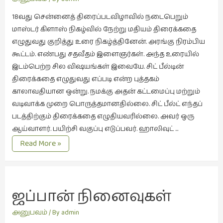
நேர்காணல்
18வது சென்னைத் திரைப்படவிழாவில் நடைபெறும்
(4)
மாஸ்டர் கிளாஸ் நிகழ்வில் நேற்று மதியம் திரைக்கதை
படித்தவை
எழுதுவது குறித்து உரை நிகழ்த்தினேன். அரங்கு நிரம்பிய
(20)
கூட்டம். எண்பது சதவீதம் இளைஞர்கள். அந்த உரையில்
பயணங்கள்
இடம்பெற்ற சில விஷயங்கள் இவையே. சிட் பீல்டின்
(24)
திரைக்கதை எழுதுவது எப்படி என்ற புத்தகம்
காலாவதியான ஒன்று. நமக்கு அதன் கட்டமைப்பு மற்றும்
பரிந்துரை
வடிவாக்க முறை பொருத்தமானதில்லை. சிட் பீல்ட் எந்தப்
(22)
படத்திற்கும் திரைக்கதை எழுதியவரில்லை. அவர் ஒரு
புகைப்படக்கலை
ஆய்வாளர். பயிற்சி வகுப்பு எடுப்பவர். ஹாலிவுட் …
(1)
கதையும்
Read More »
புத்தக
திரையும்
கண்காட்சி2019
(2)
ஜப்பான் நினைவுகள்
புத்தக
விமர்சனம்
அனுபவம்
/ By
admin
(55)