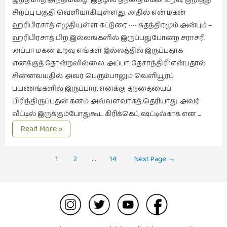
சிறப்பு பகுதி வெளியாகியுள்ளது. அதில் என் மகன்
ஹரிபிரசாத் எழுதியுள்ள கட்டுரை •••• சுதந்திரமும் அன்பும் –
ஹரிபிரசாத் பிற இல்லங்களில் இருப்பதுபோன்ற சராசரி
அப்பா மகன் உறவு எங்கள் இல்லத்தில் இருப்பதாக
எனக்குத் தோன்றவில்லை. அப்பா ‘தேசாந்திரி’ என்பதால்
சின்னவயதில் அவர் பெரும்பாலும் வெளியூர்ப்
பயணங்களில் இருப்பார். எனக்கு தந்தையைப்
பிரிந்திருப்பதன் கனம் அவ்வளவாகத் தெரியாது. அவர்
வீட்டில் இருக்கும்போதுகூட கிரிக்கெட், ஷட்டில்காக் என …
சுதந்திரமும்
Read More »
அன்பும்
Posts
1
2
…
14
Next Page
→
navigation