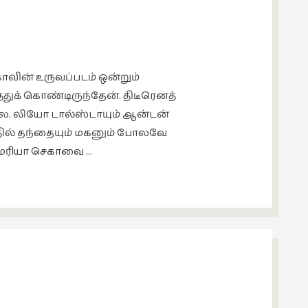
வின் உருவப்படம் ஒன்றும்
த்துக் கொண்டிருந்தேன். திடீரெனத்
ை. லியோ டால்ஸ்டாயும் ஆன்டன்
.அதில் தந்தையும் மகனும் போலவே
் மரியா செகாவை …