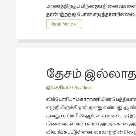
மரணத்திற்குப் பிந்தைய நினைவுகளைக் 
தான் “இறந்து போன எழுத்தாளரில்லை. இற
குபாஸின்
Read More »
வாக்குமூலம்
தேசம் இல்லா
இலக்கியம்
/ By
admin
விக்டோரியா மகாராணியின் பேத்தியான 
எழுதியிருக்கிறார். தனது எண்பது ஆண்
தனது பாட்டியின் ஆலோசனைப் படி இந்நூ
நினைவுகள் என்பதால் அந்தக் கால அர
விவரிக்கபட்டுள்ளன. வரலாற்றின் சில முக