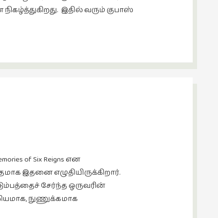
ிகழ்த்துகிறது. இதில் வரும் குபாஸ்
…
es of Six Reigns என
விதமாக இதனை எழுதியிருக்கிறார்.
ம்பத்தைச் சேர்ந்த ஒருவரின்
லியமாக, நுணுக்கமாக