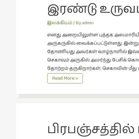
இரண்டு உருவப
இலக்கியம்
/ By
admin
எனது அறையிலுள்ள புத்தக அலமாரியில
அருகருகில் வைக்கப்பட்டுள்ளது. இன்று 
தோணியது அவர்கள் வாழ்நாளில் இவ்வ
செகாவும் அருகில் அமர்ந்து பேசிக் க
தோற்றம் தருகிறார்கள். செகாவின் மீத
இரண்டு
Read More »
உருவப்படங்கள்
பிரபஞ்சத்தில்