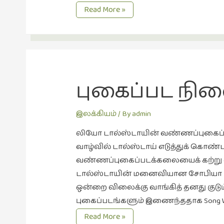
தேசம்
Read More »
இல்லாத
இளவரசி.
புகைப்பட நி
இலக்கியம்
/ By
admin
லியோ டால்ஸ்டாயின் வண்ணப்புகைப்படத்
வாழ்வில் டால்ஸ்டாய் எடுத்துக் கொண்
வண்ணப்புகைப்படக்கலையைக் கற்று வ
டால்ஸ்டாயின் மனைவியான சோபியா புக
ஒன்றை விலைக்கு வாங்கித் தனது குடும்
புகைப்படங்களும் இணைந்ததாக Song Wit
புகைப்பட
Read More »