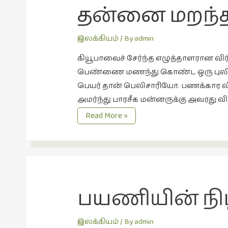
தன்னை மறந்த
இலக்கியம்
/ By
admin
கியூபாவைச் சேர்ந்த எழுத்தாளரான வி
பெண்ணை மணந்து கொண்ட ஒரு புலியைப
பெயர் தான் பெலிசாரியோ. பணக்கார வீட்ட
அமர்ந்து பாரசீக மன்னருக்கு அவரது வி
தன்னை
Read More »
மறந்த
புலி
பயணியின் நி
இலக்கியம்
/ By
admin