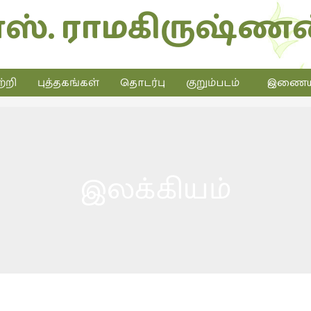
எஸ். ராமகிருஷ்ணன
்றி
புத்தகங்கள்
தொடர்பு
குறும்படம்
இணையத்
இலக்கியம்