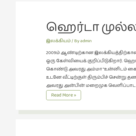
ஹெர்டா முல்ல
இலக்கியம்
/ By
admin
2009ம் ஆண்டிற்கான இலக்கியத்திற்
ஒரு கேள்வியைக் குறிப்பிடுகிறார். ஹ
கொண்டு அவரது அம்மா “உன்னிடம் கைக்க
உடனே வீட்டிற்குள் திரும்பிச் சென்ற
அவரது அன்பின் மறைமுக வெளிப்பாடாக
ஹெர்டா
Read More »
முல்லரின்
கைக்குட்டை