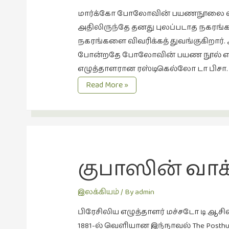
மார்க்கோ போலோவின் பயணநூலை விடவ
அதிலிருந்தே தனது புலப்படாத நகரங்க
நகரங்களை விவரிக்கத் துவங்குகிற
போன்றதே போலோவின் பயண நூல் எழுத
எழுத்தாளரான ரஸ்டிகெல்லோ டா பிசா.
பயணியின்
Read More »
நிழல்
குபாஸின் வாக
இலக்கியம்
/ By
admin
பிரேசிலிய எழுத்தாளர் மச்சடோ டி ஆசி
1881-ல் வெளியான இந்நாவல் The Posthu