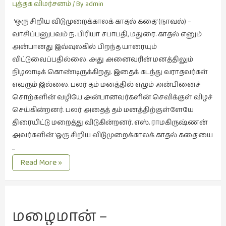
கவிதை
புத்தக விமர்சனம்
/ By
admin
(29)
‘ஒரு சிறிய விடுமுறைக்காலக் காதல் கதை’ (நாவல்) –
காந்தியின்
வாசிப்பனுபவம் ந. பிரியா சபாபதி, மதுரை. காதல் எனும்
நிழலில்
அன்பானது இவ்வுலகில் பிறந்த யாரையும்
(6)
விட்டுவைப்பதில்லை. அது அனைவரின் மனத்திலும்
காமிக்ஸ்
நிழலாடிக் கொண்டிருக்கிறது. இதைக் கடந்து வராதவர்கள்
(7)
எவரும் இல்லை. பலர் தம் மனத்தில் எழும் அன்பினைச்
சொற்களின் வழியே அன்பானவர்களின் செவிக்குள் விழச்
காலைக்
செய்கின்றனர். பலர் அதைத் தம் மனத்திற்குள்ளேயே
குறிப்புகள்
திரையிட்டு மறைத்து விடுகின்றனர். எஸ். ராமகிருஷ்ணன்
(31)
அவர்களின் ‘ஒரு சிறிய விடுமுறைக்காலக் காதல் கதை’யை
குறுங்கதை
…
(149)
காதலின்
Read More »
நினைவில்
குறும்படம்
(13)
குற்றமுகங்கள்
மழைமான் – 
(25)