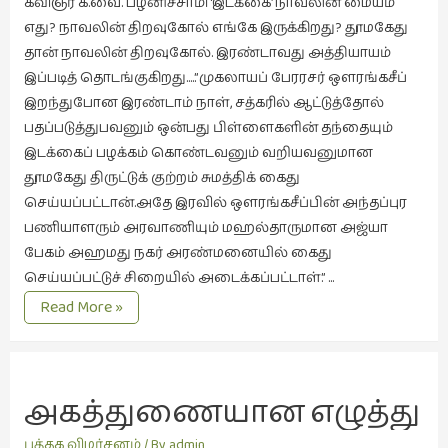
கவிஞர் க.வை. பழனிச்சாமி ‘இடக்கை’ நாவலின் மையம்
எது? நாவலின் திறவுகோல் எங்கே இருக்கிறது? தூமகேது
இசை
தான் நாவலின் திறவுகோல். இரண்டாவது அத்தியாயம்
(23)
இப்படித் தொடங்குகிறது…..”முகலாயப் பேரரசர் ஒளரங்கசீப்
இணையதளம்
இறந்துபோன இரண்டாம் நாள், சத்கரில் ஆட்டுத்தோல்
(23)
பதப்படுத்துபவனும் ஒன்பது பிள்ளைகளின் தந்தையும்
இந்திய
இடக்கைப் பழக்கம் கொண்டவனும் வறியவனுமான
இலக்கியம்
தூமகேது திருட்டுக் குற்றம் சுமத்திக் கைது
(4)
செய்யப்பட்டான்.அதே இரவில் ஒளரங்கசீப்பின் அந்தப்புர
பணியாளரும் அரவாணியும் மஹல்தாருமான அஜ்யா
இயற்கை
பேகம் அஹமது நகர் அரண்மனையில் கைது
(34)
செய்யப்பட்டுச் சிறையில் அடைக்கப்பட்டாள்.” …
இலக்கியம்
இடக்கை
Read More »
(729)
பேசும்
நீதி.
இன்னொரு
கவிதை
அகத்துணையான எழுத்து
(1)
உலக
புத்தக விமர்சனம்
/ By
admin