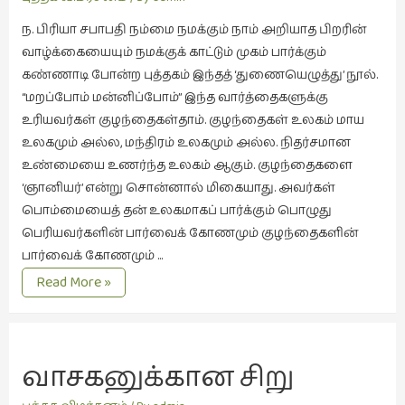
இலக்கியப்
ந. பிரியா சபாபதி நம்மை நமக்கும் நாம் அறியாத பிறரின்
பேருரைகள்
வாழ்க்கையையும் நமக்குக் காட்டும் முகம் பார்க்கும்
(7)
கண்ணாடி போன்ற புத்தகம் இந்தத் ‘துணையெழுத்து’ நூல்.
ஊடகம்
“மறப்போம் மன்னிப்போம்” இந்த வார்த்தைகளுக்கு
(1)
உரியவர்கள் குழந்தைகள்தாம். குழந்தைகள் உலகம் மாய
எனக்குப்
உலகமும் அல்ல, மந்திரம் உலகமும் அல்ல. நிதர்சமான
பிடித்த
உண்மையை உணர்ந்த உலகம் ஆகும். குழந்தைகளை
கதைகள்
‘ஞானியர்’ என்று சொன்னால் மிகையாது. அவர்கள்
(39)
பொம்மையைத் தன் உலகமாகப் பார்க்கும் பொழுது
பெரியவர்களின் பார்வைக் கோணமும் குழந்தைகளின்
எனது
பார்வைக் கோணமும் …
பரிந்துரைகள்
அகத்துணையான
Read More »
(5)
எழுத்து
ஓவியங்கள்
(47)
வாசகனுக்கான சிறு 
ஓவியங்கள்
(53)