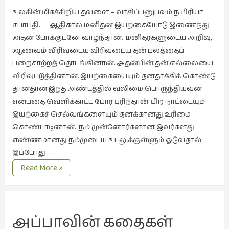
உலகின் மிகச்சிறிய தவளை – வாசிப்பனுபவம் ந.பிரியா
வரலாறு
சபாபதி. ஆதிகால மனிதன் இயற்கையோடு இணைந்து
(2)
அதன் போக்குடனே வாழ்ந்தான். மனிதர்களுடைய அறிவு,
வரலாறு
ஆணவம் விரிவடைய விரிவடைய தன் பலத்தைப்
(4)
பறைசாற்றத் தொடங்கினான். அதன்பின் தன் எல்லையை
விரிவுபடுத்தினான். இயற்கையையும் தனதாக்கிக் கொண்டு
வாசிப்பில்
தான்தான் இந்த அண்டத்தில் வலிமை பொருந்தியவன்
இன்று
என்பதை வெளிக்காட்ட போர் புரிந்தான். பிற நாட்டையும்
(1)
இயற்கைச் செல்வங்களையும் தனக்கானது உரிமை
விமர்சனம்
கொண்டாடினான். நம் முன்னோர்களான இவர்களது
(19)
எண்ணமானது நம்முடைய உடலுக்குள்ளும் ஓடுவதால்
விளையாட்டு
இப்போது …
(2)
போராடும்
Read More »
தவளை
ஷேக்ஸ்பியரின்
உலகம்
(1)
அப்பாவின் கதைகள்