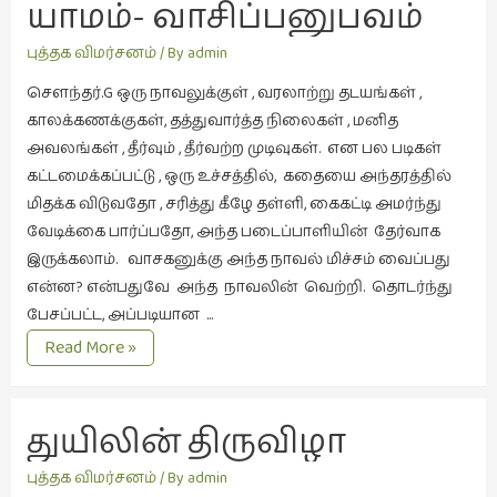
யாமம்- வாசிப்பனுபவம்
நேர்காணல்
(4)
புத்தக விமர்சனம்
/ By
admin
படித்தவை
சௌந்தர்.G ஒரு நாவலுக்குள் , வரலாற்று தடயங்கள் ,
(20)
காலக்கணக்குகள், தத்துவார்த்த நிலைகள் , மனித
பயணங்கள்
அவலங்கள் , தீர்வும் , தீர்வற்ற முடிவுகள். என பல படிகள்
(24)
கட்டமைக்கப்பட்டு , ஒரு உச்சத்தில், கதையை அந்தரத்தில்
மிதக்க விடுவதோ , சரித்து கீழே தள்ளி, கைகட்டி அமர்ந்து
பரிந்துரை
வேடிக்கை பார்ப்பதோ, அந்த படைப்பாளியின் தேர்வாக
(22)
இருக்கலாம். வாசகனுக்கு அந்த நாவல் மிச்சம் வைப்பது
புகைப்படக்கலை
என்ன? என்பதுவே அந்த நாவலின் வெற்றி. தொடர்ந்து
(1)
பேசப்பட்ட, அப்படியான …
புத்தக
யாமம்-
Read More »
கண்காட்சி2019
வாசிப்பனுபவம்
(2)
துயிலின் திருவிழா
புத்தக
விமர்சனம்
புத்தக விமர்சனம்
/ By
admin
(55)