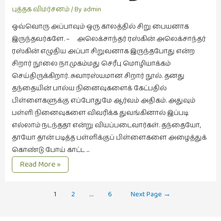
புத்தக விமர்சனம்
/ By
admin
ஒவ்வொரு அப்பாவும் ஒரு காலத்தில் சிறு பையனாக
இருந்தவர்களே. – அலெக்சாந்தர் ரஸ்கின் அலெக்சாந்தர்
ரஸ்கின் எழுதிய அப்பா சிறுவனாக இருந்தபோது என்ற
சிறார் நூலை நா.முகம்மது செரீபு மொழியாக்கம்
செய்திருக்கிறார். சுவாரஸ்யமான சிறார் நூல். தனது
தந்தையின் பால்ய நினைவுகளைக் கேட்பதில்
பிள்ளைகளுக்கு எப்போதுமே ஆர்வம் அதிகம். அதுவும்
பள்ளி நினைவுகளை விவரிக்க துவங்கினால் இப்படி
எல்லாம் நடந்ததா என்று வியப்படைவார்கள். தந்தையோ,
தாயோ தான் படித்த பள்ளிக்குப் பிள்ளைகளை அழைத்துக்
கொண்டு போய் காட்ட …
அப்பாவின்
Read More »
கதைகள்
Posts
1
2
…
6
Next Page
→
navigation