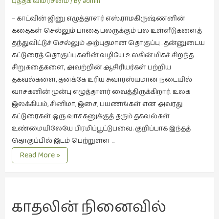
வெளிச்சம்
புத்தக விமர்சனம்
/ By
admin
கட்டுரைகள்
– காட்வின் ஜினு எழுத்தாளர் எஸ்.ராமகிருஷ்ணனின்
(1)
கதைகள் செல்லும் பாதை பலருக்கும் பல உள்ளீடுகளைத்
கட்டுரைகள்
தந்துவிட்டுச் செல்லும் அற்புதமான தொகுப்பு . தன்னுடைய
(7)
கட்டுரைத் தொகுப்புகளின் வழியே உலகின் மிகச் சிறந்த
கதைகள்
சிறுகதைகளை, அவற்றின் ஆசிரியர்கள் பற்றிய
செல்லும்
தகவல்களை, தனக்கே உரிய சுவாரஸ்யமான நடையில்
பாதை
வாசகனின் முன்பு எழுத்தாளர் வைத்திருக்கிறார். உலக
(10)
இலக்கியம், சினிமா, இசை, பயணங்கள் என அவரது
கட்டுரைகள் ஒரு வாசகனுக்குத் தரும் தகவல்கள்
கல்வி
உண்மையிலேயே பிரமிப்பூட்டுபவை. குறிப்பாக இந்தத்
(1)
தொகுப்பில் இடம் பெற்றுள்ள …
கல்வி
வாசகனுக்கான
Read More »
(16)
சிறு
வெளிச்சம்
கவிஞனும்
கவிதையும்
காதலின் நினைவில்
(4)