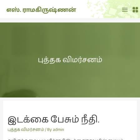
Main
எஸ். ராமகிருஷ்ணன்
Menu
THE
DOLL
SHOW
(7)
புத்தக விமர்சனம்
Translation
(2)
அறிவிப்பு
(1,948)
அனுபவம்
(135)
அன்றாடம்
இடக்கை பேசும் நீதி.
(3)
புத்தக விமர்சனம்
/ By
admin
ஆளுமை
(81)