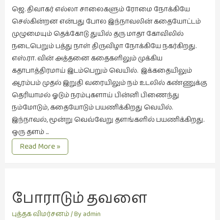
ஜெ. திவாகர் எல்லா சாலைகளும் ரோமை நோக்கியே
புத்தகக்
செல்கின்றன என்பது போல இந்நாவலின் கதையோட்டம்
காட்சி
முழுமையும் தெக்கோடு துயில் தரு மாதா கோவிலில்
தினங்கள்
நடைபெறும் பத்து நாள் திருவிழா நோக்கியே நகர்கிறது.
(4)
எஸ்.ரா. வின் அத்தனை கதைகளிலும் முக்கிய
புனைவுக்குறிப்புகள்
கதாபாத்திரமாய் இடம்பெறும் வெயில். இக்கதையிலும்
(1)
ஆரம்பம் முதல் இறுதி வரையிலும் நம் உடலில் கண்ணுக்கு
தெரியாமல் ஓடும் நரம்புகளாய் பின்னி பிணைந்து
பெயரற்ற
நம்மோடும், கதையோடும் பயணிக்கிறது வெயில்.
மேகம்
இந்நாவல், மூன்று வெவ்வேறு தளங்களில் பயணிக்கிறது.
(2)
ஒரு தளம் …
மூத்தோர்
துயிலின்
Read More »
பாடல்
திருவிழா
(4)
மொழி
(2)
போராடும் தவளை
மொழியாக்கம்
புத்தக விமர்சனம்
/ By
admin
(19)