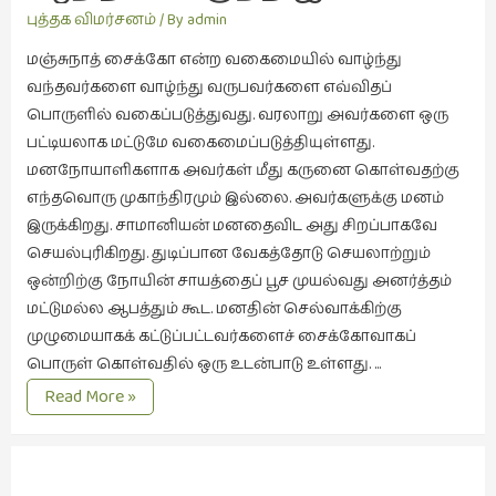
புத்தக விமர்சனம்
/ By
admin
நாடகம்
(8)
மஞ்சுநாத் சைக்கோ என்ற வகைமையில் வாழ்ந்து
வந்தவர்களை வாழ்ந்து வருபவர்களை எவ்விதப்
நாவல்கள்
பொருளில் வகைப்படுத்துவது. வரலாறு அவர்களை ஒரு
(1)
பட்டியலாக மட்டுமே வகைமைப்படுத்தியுள்ளது.
நாவல்கள்
மனநோயாளிகளாக அவர்கள் மீது கருனை கொள்வதற்கு
(40)
எந்தவொரு முகாந்திரமும் இல்லை. அவர்களுக்கு மனம்
நினைவுகுறிப்பு
இருக்கிறது. சாமானியன் மனதைவிட அது சிறப்பாகவே
(7)
செயல்புரிகிறது. துடிப்பான வேகத்தோடு செயலாற்றும்
ஒன்றிற்கு நோயின் சாயத்தைப் பூச முயல்வது அனர்த்தம்
நுண்கலை
மட்டுமல்ல ஆபத்தும் கூட. மனதின் செல்வாக்கிற்கு
(5)
முழுமையாகக் கட்டுப்பட்டவர்களைச் சைக்கோவாகப்
நுண்கலை
பொருள் கொள்வதில் ஒரு உடன்பாடு உள்ளது. …
(11)
ஆற்றல்
Read More »
நூலக
மிகுந்த
மனிதர்கள்
இடக்கை
(32)