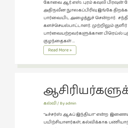
கோவை ஆர்.எஸ். புரம் கவுலி பிரவுன்
அதிநவீன நுாலகப்பிரிவு இங்கே திறக்க
பார்வையிட அழைத்துச் சென்றார். சந்தி
களச்செயல்பாட்டாளர். முற்றிலும் குளி
பார்வையற்றவர்களுக்கான பிரெய்ல் புத்
குழந்தைகள் …
சிறப்பு
Read More »
நூலகம்
ஆசிரியர்கள
கல்வி
/ By
admin
“டீச்சர்ஸ் ஆஃப் இந்தியா” என்ற இணைய
பயிற்சியாளர்கள், கல்விக்காக பணிய