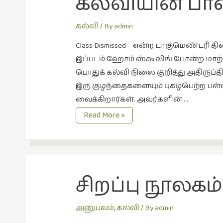
கல்வியின் பா
கல்வி
/ By
admin
Class Dismissed – என்ற டாகுமெண்டரி 
இப்படம் ஹோம் ஸ்கூலிங் போன்ற மாற்ற
பொதுக் கல்வி நிலை குறித்து அதிருப்த
இரு குழந்தைகளையும் புகழ்பெற்ற பள்ளி
வைக்கிறார்கள். அவர்களின் …
கல்வியின்
Read More »
பாதை.
சிறப்பு நூலகம்
அனுபவம்
,
கல்வி
/ By
admin