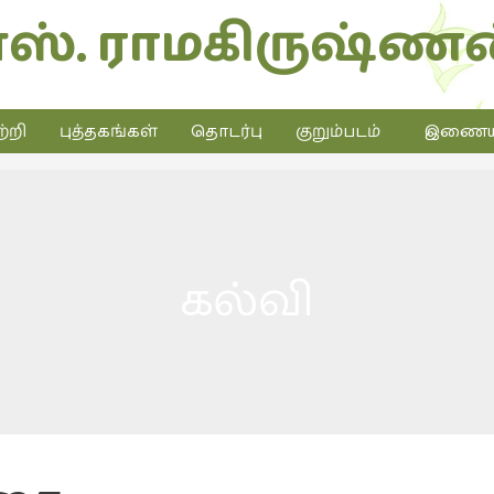
எஸ். ராமகிருஷ்ணன
்றி
புத்தகங்கள்
தொடர்பு
குறும்படம்
இணையத்
கல்வி