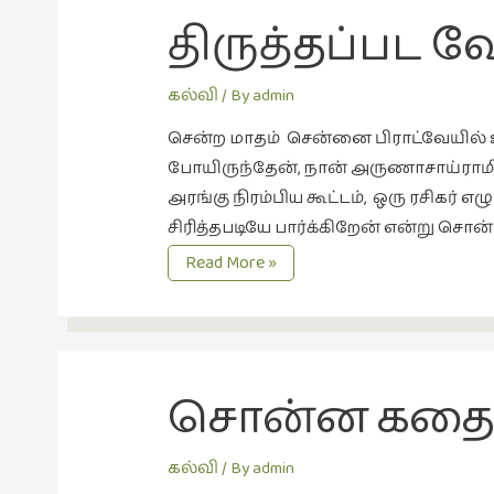
திருத்தப்பட 
கல்வி
/ By
admin
சென்ற மாதம் சென்னை பிராட்வேயில்
போயிருந்தேன், நான் அருணாசாய்ராமின
அரங்கு நிரம்பிய கூட்டம், ஒரு ரசிகர் எ
சிரித்தபடியே பார்க்கிறேன் என்று சொன்னா
திருத்தப்பட
Read More »
வேண்டியவர்கள்
சொன்ன கத
கல்வி
/ By
admin