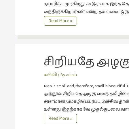
தயாரிக்க முடிகிறது, கூடுதலாக இந்த த
வந்திருக்கிறார்கள் என்ற தகவலை ஒரு 
வெறும்கால்வாசிகள்
Read More »
சிறியதே அழக
கல்வி
/ By
admin
Man is small, and, therefore, small is bea
அந்நூல் சிறியதே அழகு எனத் தமிழில் எ
சரளமான மொழிபெயர்ப்பு, அச்சில் தான் ஏ
உள்ளது, இதற்காகவே முதல்தடவை வாங்க
சிறியதே
Read More »
அழகு