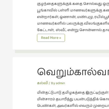
குழந்தைகளுக்குக் கதை சொல்வது ஒரு 
பூங்காவில் பள்ளி மாணவர்களுக்கு கத
என்றார்கள், ஒணான், மண்புழு, ரயில்ப
மாணவர்களில் பலருக்கு விலங்குகளின
கேட்டாள், ஸ்வீட் என்று சொன்னால் தான்
சொன்ன
Read More »
கதை
வெறும்கால்வா
கல்வி
/ By
admin
மின்தட்டுபாடு தமிழகத்தை இருட்டிற்கு
மின்சாரம் தயாரித்து பயன்படுத்திக் க
பெண்கள், அவர்களில் எவரும் முறை