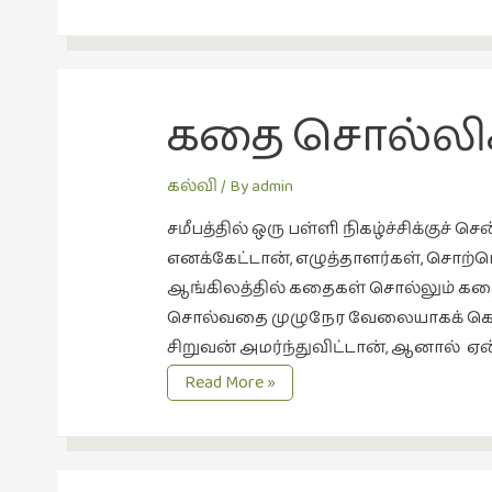
சான்
கதை சொல்லிக
கல்வி
/ By
admin
சமீபத்தில் ஒரு பள்ளி நிகழ்ச்சிக்குச
எனக்கேட்டான், எழுத்தாளர்கள், சொற்
ஆங்கிலத்தில் கதைகள் சொல்லும் க
சொல்வதை முழுநேர வேலையாகக் கொண்
சிறுவன் அமர்ந்துவிட்டான், ஆனால் ஏன்
கதை
Read More »
சொல்லிகள்
இருக்கிறார்களா