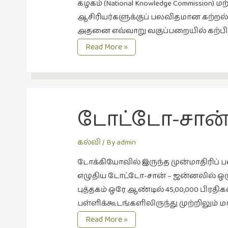
கழகம் (National Knowledge Commission) 
ஆசிரியர்களுக்குப் பலவிதமான கற்றல்
அதனை எவ்வாறு வகுப்பறையில் கற்பிக்
ஆசிரியர்களுக்கான
Read More »
இணையதளம்
டோட்டோ-சான
கல்வி
/ By
admin
டோக்கியோவில் இருந்த முன்மாதிரிப் 
எழுதிய டோட்டோ-சான் – ஜன்னலில் ஒரு சிறும
புத்தகம் ஒரே ஆண்டில் 45,00,000 பிர
பள்ளிக்கூடங்களிலிருந்து முற்றிலும் 
டோட்டோ-
Read More »