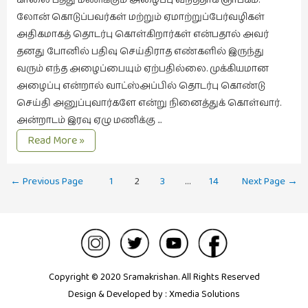
லோன் கொடுப்பவர்கள் மற்றும் ஏமாற்றுப்பேர்வழிகள்
அதிகமாகத் தொடர்பு கொள்கிறார்கள் என்பதால் அவர்
தனது போனில் பதிவு செய்திராத எண்களில் இருந்து
வரும் எந்த அழைப்பையும் ஏற்பதில்லை. முக்கியமான
அழைப்பு என்றால் வாட்ஸ்அப்பில் தொடர்பு கொண்டு
செய்தி அனுப்புவார்களே என்று நினைத்துக் கொள்வார்.
அன்றாடம் இரவு ஏழு மணிக்கு …
மன்னிப்பு
Read More »
:
EMI
Posts
←
Previous Page
1
2
3
…
14
Next Page
→
வசதி
navigation
உண்டு
Copyright © 2020 Sramakrishan. All Rights Reserved
Design & Developed by :
Xmedia Solutions