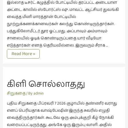
இல்லாத டீசர்ட். கழுத்தில் போட்டியில் தரப்பட்ட அடையாள
நேர்காணல்
அட்டை. காலில் ஸ்போர்ட்ஸ் ஷு. மாவட்ட ஆட்சியர் துவங்கி
(4)
வைத்த மினி மாரத்தான் போட்டியில்
படித்தவை
நூற்றுக்கணக்கானவர்கள் கலந்து கொண்டிருந்தார்கள்.
(20)
பத்துகிலோமீட்டர் தூர ஓட்டமது. அப்பாவும் அம்மாவும்
பயணங்கள்
சாலையில் ஓடிக் கொண்டிருப்பதை யார் வீடியோ
(24)
எடுத்தார்கள் எனத் தெரியவில்லை. இருவரும் சீராக …
காற்றில்
Read More »
பரிந்துரை
மிதக்கிறோம்
(22)
புகைப்படக்கலை
(1)
கிளி சொல்லாதது
புத்தக
சிறுகதை
/ By
admin
கண்காட்சி2019
(2)
புதிய சிறுகதை பிப்ரவரி 7 2026 குழாயில் தண்ணீர் வராது
எனப் பெரியதாக வாஷ்பேஷின் இருந்த சுவரில் எழுதி
புத்தக
வைத்திருந்தார்கள். கூடவே ஒரு அம்புக்குறி கீழ் நோக்கி
விமர்சனம்
வரையப்பட்டிருந்தது. அங்கே ஒரு இரும்பு வாளி. அதில்
(55)