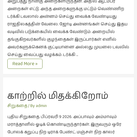
அறுபத்து நான்கு அறைகளிருந்தன. அதில் ஆடம்பர
நாடகம்
அறைகள் எட்டு. அந்த அறைகளுக்கு மட்டும் வெண்ணிற
(8)
டர்க்கி டவலால் அன்னம் செய்து வைக்க வேண்டியது
ராஜதிலகத்தின் வேலை. ஜோடி அன்னங்கள் செய்து இதய
நாவல்கள்
வடிவில் படுக்கையில் வைக்க வேண்டும். அறையில்
(1)
தங்குகிறவர்களில் குழந்தைகள் இருப்பார்கள் எனில்
நாவல்கள்
அவர்களுக்கெனக் குட்டியானை அல்லது முயலை டவலில்
(40)
செய்து வைப்பது வழக்கம். டர்க்கி …
நினைவுகுறிப்பு
நீரறியா
Read More »
(7)
அன்னங்கள்
நுண்கலை
(5)
காற்றில் மிதக்கிறோம்
நுண்கலை
(11)
சிறுகதை
/ By
admin
நூலக
புதிய சிறுகதை. பிப்ரவரி 9 2026. அப்பாவும் அம்மாவும்
மனிதர்கள்
மராத்தானில் ஓடிக் கொண்டிருந்தார்கள். இருவரும் ஒரே
(32)
போலக் கறுப்பு நிற டிராக் பேண்ட். மஞ்சள் நிற காலர்