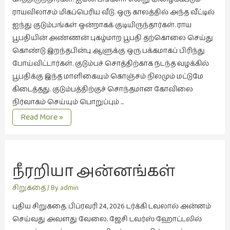
சிறிய
ராயவிலாசம் மிகப்பெரிய வீடு. ஒரு காலத்தில் அந்த வீட்டில்
உண்மைகள்
ஐந்து குடும்பங்கள் ஒன்றாகக் குடியிருந்தார்கள். ராய
(6)
பூபதியின் அண்ணன் புகழ்மாற பூபதி தற்கொலை செய்து
கொண்டு இறந்தபின்பு ஆளுக்கு ஒரு பக்கமாகப் பிரிந்து
சிறுகதை
போய்விட்டார்கள். குடும்பச் சொத்திற்காக நடந்த வழக்கில்
(138)
பூபதிக்கு இந்த மாளிகையும் கொஞ்சம் நிலமும் மட்டுமே
சினிமா
கிடைத்தது. குடும்பத்திற்குச் சொந்தமான கோவிலை
(566)
நிர்வாகம் செய்யும் பொறுப்பும் …
சுழலும்
நிழலானை
Read More »
பார்வைகள்
(1)
தனிமை
நீரறியா அன்னங்கள்
கொண்டவர்கள்
(1)
சிறுகதை
/ By
admin
திரை
புதிய சிறுகதை. பிப்ரவரி 24, 2026 டர்க்கி டவலால் அன்னம்
எழுத்து
செய்வது அவளது வேலை. ஜேசி டவர்ஸ் ஹோட்டலில்
(4)