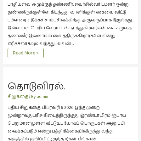
பாதியளவு அழுக்குத் தண்ணீர். எவர்சில்வர் டம்ளர் ஒன்று
புத்தகக்
தண்ணீருக்குள்ளே கிடந்தது. வாளிக்குள் கையை விட்டு
காட்சி
டம்ளரை எடுக்கச் சாம்பசிவத்திற்கு அருவருப்பாக இருந்தது.
தினங்கள்
இவ்வளவு பெரிய ஹோட்டல் நடத்துகிறவர்கள் கை கழுவத்
(4)
தண்ணீர் இல்லாமல் வைத்திருக்கிறார்களே என்று
புனைவுக்குறிப்புகள்
எரிச்சலாகவும் வந்தது. அவன் …
(1)
கிளி
Read More »
சொல்லாதது
பெயரற்ற
மேகம்
(2)
தொடுவிரல்.
மூத்தோர்
பாடல்
சிறுகதை
/ By
admin
(4)
புதிய சிறுகதை. பிப்ரவரி 6 2026 இந்த முறை
மொழி
மூன்றாவதுபரிசு கிடைத்திருந்தது. இரண்டாயிரம் ரூபாய்
(2)
பெறுமானமுள்ள வீட்டுஉபயோகப் பொருட்கள் அனுப்பி
வைக்கப்படும் என்று பத்திரிக்கையிலிருந்து வந்த
மொழியாக்கம்
கடிதத்தில் குறிப்பிட்டிருந்தார்கள். பீங்கான்
(19)