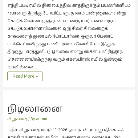
கவிதை
ஏந்தியபடி ரயில் நிலையத்தில் காத்திருக்கும் பயணிகளிடம்
(29)
“ வானரூ இறந்துபோயிட்டாரு.. தானம் பண்ணுங்க“ என்று
காந்தியின்
கேட்டுக் கொண்டிருந்தான். வானரூ யார் என எவரும்
நிழலில்
கேட்டுக் கொள்ளவில்லை ஒரு சிலர் சில்லறைக்
(6)
காசுகளைத் துண்டில் போட்டார்கள். ஒருவர் பேண்ட்
காமிக்ஸ்
பாக்கெட்டிலிருந்து மணிபர்ஸை வெளியே எடுத்துத்
(7)
திறந்து பார்த்துவிட்டு இல்லை என்று கையை விரித்தார்.
சென்னையிலிருந்து வரும் எக்ஸ்பிரஸ் ரயில் இன்னும்
காலைக்
வரவில்லை. …
குறிப்புகள்
தங்கள்
Read More »
(31)
பொறுப்பு
குறுங்கதை
(149)
நிழலானை
குறும்படம்
(13)
சிறுகதை
/ By
admin
குற்றமுகங்கள்
புதிய சிறுகதை. மார்ச் 13. 2026 அவர்கள் ராய பூபதிக்காகக்
(25)
காத்திருந்தார்கள். ஐமீன் பங்களா என்று அழைக்கபடும்