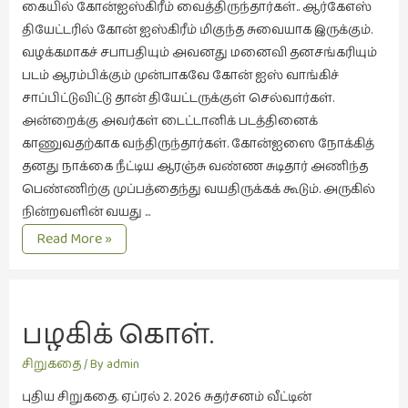
கையில் கோன்ஐஸ்கிரீம் வைத்திருந்தார்கள்.. ஆர்கேஎஸ்
இலக்கியப்
தியேட்டரில் கோன் ஐஸ்கிரீம் மிகுந்த சுவையாக இருக்கும்.
பேருரைகள்
வழக்கமாகச் சபாபதியும் அவனது மனைவி தனசங்கரியும்
(7)
படம் ஆரம்பிக்கும் முன்பாகவே கோன் ஐஸ் வாங்கிச்
ஊடகம்
சாப்பிட்டுவிட்டு தான் தியேட்டருக்குள் செல்வார்கள்.
(1)
அன்றைக்கு அவர்கள் டைட்டானிக் படத்தினைக்
எனக்குப்
காணுவதற்காக வந்திருந்தார்கள். கோன்ஐஸை நோக்கித்
பிடித்த
தனது நாக்கை நீட்டிய ஆரஞ்சு வண்ண சுடிதார் அணிந்த
கதைகள்
பெண்ணிற்கு முப்பத்தைந்து வயதிருக்கக் கூடும். அருகில்
(39)
நின்றவளின் வயது …
திரைக்கு
Read More »
எனது
முன்னால்.
பரிந்துரைகள்
(5)
ஓவியங்கள்
பழகிக் கொள்.
(47)
சிறுகதை
/ By
admin
ஓவியங்கள்
(53)
புதிய சிறுகதை. ஏப்ரல் 2. 2026 சுதர்சனம் வீட்டின்