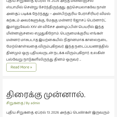
புதிய சிறுகதை. ஏப்ரல் 19. 2026 அந்த மின்னஞ்சல்
ஸ்பாமில் சென்று சேர்ந்திருந்தது. தற்செயலாகவே நான்
இசை
அதைப் படிக்க நேர்ந்தது •• அன்பிற்குரிய பேராசிரியர் விமல்
(23)
கற்கடம் அவர்களுக்கு, மேதகு மன்னர் ஜோசப் பெர்னார்ட்
இணையதளம்
இமானுவேல் XXV ன் விசேச அழைப்பின் பெயரில் இந்த
(23)
மின்னஞ்சலை எழுதுகிறோம். பெருமைக்குரிய எங்கள்
இந்திய
மன்னர் மாசுபடாத இயற்கையில் நிதானமாக காலைநடை
இலக்கியம்
மேற்கொள்வதை விரும்புகிறவர். இந்த நடைப்பயணத்தில்
(4)
தினமும் ஒரு புதியவருடன் நடக்க விரும்புகிறார். உலகின்
பல்வேறு நாடுகளிலிருந்து தினம் ஒருவர் …
இயற்கை
நடைத்துணை
Read More »
(34)
இலக்கியம்
(729)
திரைக்கு முன்னால்.
இன்னொரு
கவிதை
சிறுகதை
/ By
admin
(1)
புதிய சிறுகதை. ஏப்ரல் 13. 2026 அந்தப் பெண்கள் இருவரும்
உலக