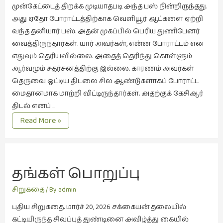
முன்கேட்டைத் திறக்க முடியாதபடி அந்த பஸ் நின்றிருந்தது.
கட்டுரைகள்
அது ஏதோ போராட்டத்திற்காக வெளியூர் ஆட்களை ஏற்றி
(1)
வந்த தனியார் பஸ். அதன் முகப்பில் பெரிய துணிபேனர்
கட்டுரைகள்
வைத்திருந்தார்கள். யார் அவர்கள், என்ன போராட்டம் என
(7)
எதுவும் தெரியவில்லை. அதைத் தெரிந்து கொள்ளும்
கதைகள்
ஆர்வமும் சுதர்சனத்திற்கு இல்லை. காரணம் அவர்கள்
செல்லும்
தெருவை ஒட்டிய திடலை சில ஆண்டுகளாகப் போராட்ட
பாதை
மைதானமாக மாற்றி விட்டிருந்தார்கள். அதற்குக் கேசிஆர்
(10)
திடல் எனப் …
பழகிக்
Read More »
கல்வி
கொள்.
(1)
கல்வி
(16)
தங்கள் பொறுப்பு
கவிஞனும்
சிறுகதை
/ By
admin
கவிதையும்
(4)
புதிய சிறுகதை. மார்ச் 20, 2026 சக்கையன் தலையில்
கட்டியிருந்த சிவப்புத் துண்டினை அவிழ்த்து கையில்