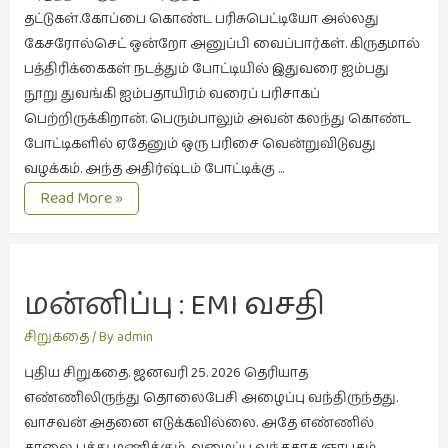
தட்டுகள்.கோப்பை கொண்ட பரிசுபெட்டியோ அல்லது
வரலாறு
கேசரோல்செட் ஒன்றோ அனுப்பி வைப்பார்கள். கிருதமால்
(2)
பத்திரிக்கைகள் நடத்தும் போட்டியில் இதுவரை ஐம்பது
வரலாறு
நூறு துவங்கி ஐம்பதாயிரம் வரைப் பரிசாகப்
(4)
பெற்றிருக்கிறான். பெரும்பாலும் அவன் கலந்து கொண்ட
போட்டிகளில் ஏதேனும் ஒரு பரிசை வென்றுவிடுவது
வாசிப்பில்
வழக்கம். அந்த அதிர்ஷ்டம் போட்டிக்கு …
இன்று
தொடுவிரல்.
Read More »
(1)
விமர்சனம்
(19)
விளையாட்டு
மன்னிப்பு : EMI வசதி 
(2)
உண்டு
சிறுகதை
/ By
admin
ஷேக்ஸ்பியரின்
புதிய சிறுகதை. ஜனவரி 25. 2026 தெரியாத
உலகம்
எண்ணிலிருந்து தொலைபேசி அழைப்பு வந்திருந்தது.
(1)
வாசவன் அதனை எடுக்கவில்லை. அதே எண்ணில்
காலை பத்து மணிக்கும் அழைப்பு வந்ததாக ஞாபகம்.