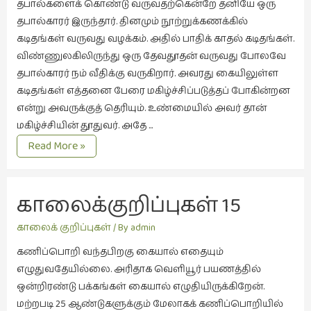
தபால்களைக் கொண்டு வருவதற்கென்றே தனியே ஒரு
நாடகம்
தபால்காரர் இருந்தார். தினமும் நூற்றுக்கணக்கில்
(8)
கடிதங்கள் வருவது வழக்கம். அதில் பாதிக் காதல் கடிதங்கள்.
நாவல்கள்
விண்ணுலகிலிருந்து ஒரு தேவதூதன் வருவது போலவே
(1)
தபால்காரர் நம் வீதிக்கு வருகிறார். அவரது கையிலுள்ள
கடிதங்கள் எத்தனை பேரை மகிழ்ச்சிப்படுத்தப் போகின்றன
நாவல்கள்
என்று அவருக்குத் தெரியும். உண்மையில் அவர் தான்
(40)
மகிழ்ச்சியின் தூதுவர். அதே …
நினைவுகுறிப்பு
காலைக்குறிப்புகள்
Read More »
(7)
16
மகிழ்ச்சியின்
நுண்கலை
தூதுவன்
(5)
காலைக்குறிப்புகள் 15 
நுண்கலை
கனவெனும் நாடகம்.
காலைக் குறிப்புகள்
/ By
admin
(11)
கணிப்பொறி வந்தபிறகு கையால் எதையும்
நூலக
எழுதுவதேயில்லை. அரிதாக வெளியூர் பயணத்தில்
மனிதர்கள்
ஒன்றிரண்டு பக்கங்கள் கையால் எழுதியிருக்கிறேன்.
(32)
மற்றபடி 25 ஆண்டுகளுக்கும் மேலாகக் கணிப்பொறியில்