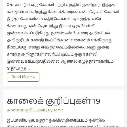
இலக்கியப்
கேட்கப்படும் ஒரு கேள்வி பற்றி எழுதியிருக்கிறார். இந்தக்
பேருரைகள்
கதைகள் எங்கிருந்து கிடைக்கின்றன என்பதே அக் கேள்வி.
(7)
இந்தக் கேள்வியை எதிர்கொள்ளாத எழுத்தாளரே
கிடையாது. ஏன் தொடர்ந்து இப்படி ஒரு கேள்வி
ஊடகம்
முன்வைக்கப்படுகிறது. ஐன்ஸ்டீன் போன்ற அறிவியல்
(1)
அறிஞரிடம் கண்டுபிடிப்பிற்கான எண்ணம் எங்கிருந்து
எனக்குப்
கிடைத்தது என்று எவரும் கேட்பதில்லை. வேறு துறை
பிடித்த
சார்ந்த அறிஞர்கள் எவரிடம் இப்படி ஒரு கேள்வி
கதைகள்
முன்வைக்கப்படுவதில்லை. ஆனால் எழுத்தாளர்களிடம்
(39)
தொடர்ந்து …
எனது
காலைக்குறிப்புகள்
Read More »
பரிந்துரைகள்
20
எங்கிருந்து
(5)
கிடைக்கின்றன
காலைக் குறிப்புகள் 19 
ஓவியங்கள்
(47)
நினைவின் நறுமணம்
காலைக் குறிப்புகள்
/ By
admin
ஓவியங்கள்
ஜப்பானிய இயக்குநர் ஓசுவின் திரைப்படம் ஒன்றில்
(53)