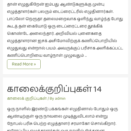
நேர்காணல்
தான் எழுதுகிறேன் ஐம்பது ஆண்டுகளுக்கு முன்பு
(4)
எழுத்தாளர்கள் பலரும் டைப்ரைட்டரில் எழுதினார்கள்.
பாப்லோ நெரூதா தலைமறைவாக ஒளிந்து வாழ்ந்த போது
படித்தவை
கூடத் தன் கையோடு ஒரு டைப்ரைட்டரை தூக்கிக்
(20)
கொண்டே அலைந்தார். அறிவியல் புனைகதை
பயணங்கள்
எழுத்தாளரான ஐசக் அசிமோவிற்குக் கணிப்பொறியில்
(24)
எழுதுவது என்றால் பயம். அவருக்குப் பரிசாக அளிக்கப்பட்ட
பரிந்துரை
கணிப்பொறியை வாழ்நாள் முழுவதும் …
(22)
காலைக்குறிப்புகள்
Read More »
15
புகைப்படக்கலை
கனவெனும்
(1)
நாடகம்.
காலைக்குறிப்புகள் 14 
புத்தக
கண்காட்சி2019
நாவலின் வரைபடம்
காலைக் குறிப்புகள்
/ By
admin
(2)
ஒரு நாளில் இரண்டு பக்கங்கள் எழுதினால் போதும் ஒரு
புத்தக
ஆண்டிற்குள் ஒரு நாவலை முடித்துவிடலாம் என்று
விமர்சனம்
நோபல் பரிசு பெற்ற எழுத்தாளர் சரமாகோ சொல்கிறார்.
(55)