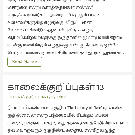
ஐரோப்பிய எழுத்தாளர்கள் ஒரு நாளில் இத்தனை
சொற்கள் என்று வார்த்தைகளை எண்ணி
புத்தகக்
எழுதக்கூடியவர்கள். அன்றாடம் எழுதும் பழக்கம்
காட்சி
உள்ளவர்களுக்கு எழுதுவது விருப்பமான
தினங்கள்
வேலையாகிவிடும். ஆனால் புதிதாக எழுத
(4)
ஆரம்பிக்கிறவர்களுக்கு ஒரு நாளில் மூன்று மணி நேரம்
புனைவுக்குறிப்புகள்
நான்கு மணி நேரம் எழுதுவது என்பது இயலாத ஒன்றே.
(1)
பெரும்பான்மை நாவலாசிரியர்கள் தனது நாவலுக்கான …
பெயரற்ற
காலைக்குறிப்புகள்
Read More »
மேகம்
14
(2)
நாவலின்
வரைபடம்
மூத்தோர்
காலைக்குறிப்புகள் 13 
பாடல்
நாவலின் வழி தேடுதல்
காலைக் குறிப்புகள்
/ By
admin
(4)
நியால் வில்லியம்ஸ் எழுதிய “The History of Rain” நாவலில்
மொழி
ரூத் ஸ்வைன் என்ற படுக்கையில் கிடக்கும் பெண்
(2)
கதைகளுக்குள்ளாகத் தனது தந்தையைத் தேடுகிறாள். நாம்
மொழியாக்கம்
ஒவ்வொருவரும் ஒரு நீண்ட கதையே என்கிறது இந்த
(19)