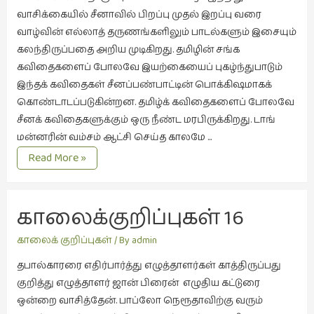
சிறிய
வாசிக்கையில் சீனாவில் பிறப்பு முதல் இறப்பு வரை
உண்மைகள்
வாழ்வின் எல்லாத் தருணங்களிலும் பாடல்களும் இசையும்
(6)
கலந்திருப்பதை அறிய முடிகிறது. தமிழின் சங்க
கவிதைகளைப் போலவே இயற்கையைப் புகழ்ந்துபாடும்
சிறுகதை
இந்தக் கவிதைகள் சீனப்பண்பாட்டின் பொக்கிஷமாகக்
(138)
கொண்டாடப்படுகின்றன. தமிழ்க் கவிதைகளைப் போலவே
சினிமா
சீனக் கவிதைகளுக்கும் ஒரு நீண்ட மரபிருக்கிறது. டாங்
(565)
மன்னரின் வம்சம் ஆட்சி செய்த காலமே …
சுழலும்
காலைக்குறிப்புகள்
Read More »
பார்வைகள்
-17
(1)
கடைசி
மனிதன்
காலைக்குறிப்புகள் 16 
தனிமை
கொண்டவர்கள்
மகிழ்ச்சியின் தூதுவன்
காலைக் குறிப்புகள்
/ By
admin
(1)
தபால்காரரை எதிர்பார்த்து எழுத்தாளர்கள் காத்திருப்பது
திரை
குறித்து எழுத்தாளர் ஜான் பிரைன் எழுதிய கட்டுரை
எழுத்து
ஒன்றை வாசித்தேன். பாப்லோ நெரூதாவிற்கு வரும்
(4)