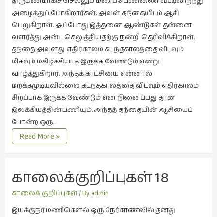
திருமணமாகிச் செல்லும் மணப்பெண்ணை வீட்டிலிருந்து
கட்டுரைகள்
அழைத்துப் போகிறார்கள். அவள் தந்தையிடம் ஆசி
(1)
பெறுகிறாள். அப்போது இத்தனை ஆண்டுகள் தன்னை
வளர்த்து அன்பு செலுத்தியதற்கு நன்றி தெரிவிக்கிறாள்.
கட்டுரைகள்
தந்தை அவளது எதிர்காலம் கடந்தகாலத்தை விடவும்
(7)
மிகவும் மகிழ்ச்சியாக இருக்க வேண்டும் என்று
கதைகள்
வாழ்த்துகிறார். அந்தக் காட்சியை என்னால்
செல்லும்
மறக்கமுடியவில்லை கடந்தகாலத்தை விடவும் எதிர்காலம்
பாதை
சிறப்பாக இருக்க வேண்டும் என நினைப்பது தான்
(10)
இலக்கியத்தின் பணியும். அந்தத் தந்தையின் ஆசியைப்
கல்வி
போன்ற ஒரு …
(1)
காலைக்
Read More »
குறிப்புகள்
கல்வி
19
(16)
நினைவின்
காலைக்குறிப்புகள் 18 
கவிஞனும்
நறுமணம்
கவிதையும்
சிறிய கதை
காலைக் குறிப்புகள்
/ By
admin
(4)
இயக்குநர் மணிகௌல் ஒரு நேர்காணலில் தனது