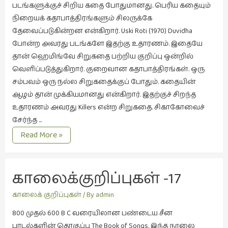
கவிதை
படங்களுக்குச் சிறிய கதை போதுமானது. பெரிய கதையும்
(29)
நிறையக் கதாபாத்திரங்களும் சிலருக்கே
காந்தியின்
தேவைப்படுகின்றன என்கிறார். Uski Roti (1970) Duvidha
நிழலில்
போன்ற அவரது படங்களே இதற்கு உதாரணம். இதையே
(6)
தான் ஹெமிங்வே சிறுகதை பற்றிய குறிப்பு ஒன்றில்
வெளிப்படுத்துகிறார். குறைவான கதாபாத்திரங்கள். ஒரு
காமிக்ஸ்
சம்பவம் ஒரு நல்ல சிறுகதைக்குப் போதும். கதையின்
(7)
ஆழம் தான் முக்கியமானது என்கிறார். இதற்குச் சிறந்த
காலைக்
உதாரணம் அவரது Killers என்ற சிறுகதை. சிகாகோவைச்
குறிப்புகள்
சேர்ந்த …
(31)
காலைக்குறிப்புகள்
Read More »
குறுங்கதை
18
சிறிய
(149)
கதை
காலைக்குறிப்புகள் -17 
குறும்படம்
(13)
கடைசி மனிதன்
காலைக் குறிப்புகள்
/ By
admin
குற்றமுகங்கள்
800 முதல் 600 B C வரையிலான பண்டைய சீன
(25)
பாடல்களின் தொகுப்பு The Book of Songs. இந்த நூலை