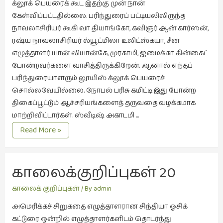
க்லூக் பெயரைக் கூட இதற்கு முன் நான்
இசை
கேள்விப்பட்டதில்லை. பரிந்துரைப் பட்டியலிலிருந்த
(23)
நாவலாசிரியர் கூகி வா தியாங்கோ, கவிஞர் ஆன் கார்ஸன்,
ரஷ்ய நாவலாசிரியர் ல்யூட்மிலா உலிட்ஸ்கயா, சீன
இணையதளம்
எழுத்தாளர் யான் லியான்கே, முரகாமி, ஜமைக்கா கின்கைட்
(23)
போன்றவர்களை வாசித்திருக்கிறேன். ஆனால் எந்தப்
இந்திய
பரிந்துரையாளரும் லூயிஸ் க்லூக் பெயரைச்
இலக்கியம்
சொல்லவேயில்லை. நோபல் பரிசு கமிட்டி இது போன்ற
(4)
திகைப்பூட்டும் ஆச்சரியங்களைத் தருவதை வழக்கமாக
மாற்றிவிட்டார்கள். ஸ்வீடிஷ் அகாடமி …
இயற்கை
(34)
காலைக்குறிப்புகள்
Read More »
21
இலக்கியம்
நோபல்
(729)
பரிசின்
காலைக்குறிப்புகள் 20 
பின்னால்
இன்னொரு
எங்கிருந்து 
கவிதை
காலைக் குறிப்புகள்
/ By
admin
(1)
கிடைக்கின்றன
அமெரிக்கச் சிறுகதை எழுத்தாளரான சிந்தியா ஓசிக்
உலக
கட்டுரை ஒன்றில் எழுத்தாளர்களிடம் தொடர்ந்து