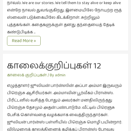
நாவல். We are our stories. We tell them to stay alive or keep alive
வரலாறு
என்றே நாவல் துவங்குகிறது. இளமையிலே நோயுற்ற ரூத்
(2)
ஸ்வைன் படுக்கையிலே கிடக்கிறாள். சுற்றிலும்
புத்தகங்கள். கதைகளுக்குள் தனது தந்தையைத் தேடிக்
வரலாறு
கண்டுபிடிக்க …
(4)
காலைக்குறிப்புகள்
Read More »
வாசிப்பில்
13
இன்று
நாவலின்
(1)
வழி
காலைக்குறிப்புகள் 12 
தேடுதல்
விமர்சனம்
ஜூலியன் பார்ன்ஸின் 
காலைக் குறிப்புகள்
/ By
admin
(19)
கிளி
எழுத்தாளர் ஜூலியன் பார்ன்ஸின் அப்பா அம்மா இருவரும்
விளையாட்டு
பிரெஞ்சு ஆசிரியர்கள். அம்மாவின் பூர்வீகம் பிரான்ஸ்.
(2)
பிரிட்டனில் வசித்த போதும் அவர்கள் மனதிலிருந்தது
ஷேக்ஸ்பியரின்
பிரெஞ்சு தேசமும் அதன் பண்பாடுமே. வீட்டில் பிரெஞசு
உலகம்
பேசிக் கொள்வதை வழக்கமாக வைத்திருந்தார்கள்.
(1)
ஜூலியன் பார்ன்ஸ் பள்ளியில் பிரெஞ்சு மொழி பயின்றார்.
விடுமுறைக் காலத்தினைக் கழிக்கப் பிரான்ஸ் போவது