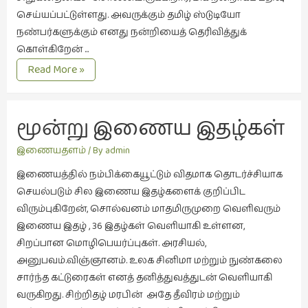
கட்டுரைகள்
செய்யப்பட்டுள்ளது. அவருக்கும் தமிழ் ஸ்டுடியோ
(1)
நண்பர்களுக்கும் எனது நன்றியைத் தெரிவித்துக்
கொள்கிறேன் …
கட்டுரைகள்
கதை
Read More »
(7)
கேளுங்கள்
கதைகள்
செல்லும்
மூன்று இணைய இதழ்கள்
பாதை
(10)
இணையதளம்
/ By
admin
கல்வி
இணையத்தில் நம்பிக்கையூட்டும் விதமாக தொடர்ச்சியாக
(1)
செயல்படும் சில இணைய இதழ்களைக் குறிப்பிட
விரும்புகிறேன், சொல்வனம் மாதமிருமுறை வெளிவரும்
கல்வி
இணைய இதழ் , 36 இதழ்கள் வெளியாகி உள்ளன,
(16)
சிறப்பான மொழிபெயர்ப்புகள். அரசியல்,
கவிஞனும்
அனுபவம்.விஞ்ஞானம். உலக சினிமா மற்றும் நுண்கலை
கவிதையும்
சார்ந்த கட்டுரைகள் எனத் தனித்துவத்துடன் வெளியாகி
(4)
வருகிறது. சிற்றிதழ் மரபின் அதே தீவிரம் மற்றும்