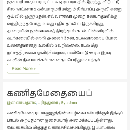
ஜனவரி மாதம் பரபரப்பாக ஒடியாடியதில் இருந்து விடுபட்டு
இசை
சில நாட்களாக கன்யாகுமரி மற்றும் திற்பரப்பு அருவி என்று
(23)
ஒய்வில் இருந்தேன், எவ்வளவோ முறை கன்யாகுமரிக்கு
வந்திருந்த போதும் அது புதியதாகவே இருக்கிறது,
இணையதளம்
அறையின் ஜன்னலைத் திறந்தால் கடல். பின்னிரவில்
(23)
கடற்கரையில் சுற்றி அலைந்தேன், கடல்காற்றைப் போல
இந்திய
உன்னதமானது உலகில் வேறில்லை, கடல் மீது
இலக்கியம்
நட்சத்திரங்கள் ஒளிர்கின்றன, பனியோடு கூடிய இரவு
(4)
கடலின் நீல மயக்கம் மனதைப் பெரிதும் சாந்தம் …
இயற்கை
விடுமுறைக்
Read More »
குறிப்புகள்
(34)
இலக்கியம்
கணிதமேதையைப் 
(729)
பற்றிய பாடல்
இன்னொரு
இணையதளம்
,
பரிந்துரை
/ By
admin
கவிதை
கணிதமேதை ராமானுஜத்தின் வாழ்வை விவரிக்கும் இந்தப்
(1)
பாடல் அற்புதமான இசையோடு அமைக்கப்பட்டுள்ளது,
உலக
கேட்கையில் மிகுந்த உணர்ச்சிவசமாகிறது, இப்பாடலை