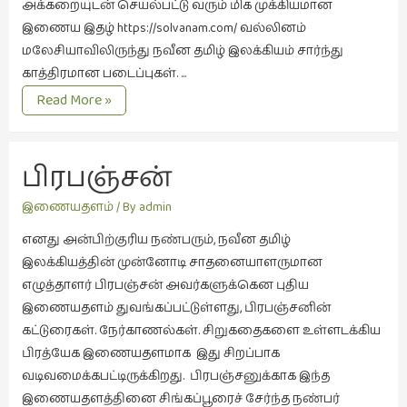
கவிதை
அக்கறையுடன் செயல்பட்டு வரும் மிக முக்கியமான
(29)
இணைய இதழ் https://solvanam.com/ வல்லினம்
மலேசியாவிலிருந்து நவீன தமிழ் இலக்கியம் சார்ந்து
காந்தியின்
காத்திரமான படைப்புகள். …
நிழலில்
மூன்று
(6)
Read More »
இணைய
காமிக்ஸ்
இதழ்கள்
(7)
பிரபஞ்சன்
காலைக்
குறிப்புகள்
இணையதளம்
/ By
admin
(31)
எனது அன்பிற்குரிய நண்பரும், நவீன தமிழ்
குறுங்கதை
இலக்கியத்தின் முன்னோடி சாதனையாளருமான
(149)
எழுத்தாளர் பிரபஞ்சன் அவர்களுக்கென புதிய
இணையதளம் துவங்கப்பட்டுள்ளது, பிரபஞ்சனின்
குறும்படம்
கட்டுரைகள். நேர்காணல்கள். சிறுகதைகளை உள்ளடக்கிய
(13)
பிரத்யேக இணையதளமாக இது சிறப்பாக
குற்றமுகங்கள்
வடிவமைக்கபட்டிருக்கிறது. பிரபஞ்சனுக்காக இந்த
(25)
இணையதளத்தினை சிங்கப்பூரைச் சேர்ந்த நண்பர்