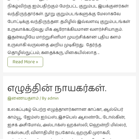
நிகழ்விற்கு ஐம்பதிற்கும் மேற்பட்ட குறும்பட இயக்குனர்கள்
புத்தகக்
வந்திருந்தார்கள். நூறு குறும்படங்களுக்கு மேலாகவே
காட்சி
போட்டிக்கு வந்திருந்தன. தமிழில் இவ்வளவு குறும்படங்கள்
தினங்கள்
உருவாக்கபடுவது மிக ஆரோக்கியமான வளர்ச்சியாகும்.
(4)
இதன்வழியே மாற்றுசினிமா முயற்சிக்கான புதிய களம்
புனைவுக்குறிப்புகள்
உருவாகி வருவதை அறிய முடிகிறது. தேர்ந்த
(1)
தொழில்நுட்பம், கதைக்கரு, மிகையில்லாத …
பெயரற்ற
ஏழு
Read More »
மேகம்
குறும்படங்கள்
(2)
எழுத்தின் நாயகர்கள்.
மூத்தோர்
பாடல்
இணையதளம்
/ By
admin
(4)
உலகப்புகழ் பெற்ற எழுத்தாளர்களான காப்கா, ஆல்பெர்
மொழி
காம்யூ, ஜேம்ஸ் ஐôய்ஸ், இசபெல் ஆலண்டே. டோல்கின்,
(2)
ஐசக் அசிமோவ், அல்டாக்ஸ் ஹக்ஸ்லி, ஹென்றி மில்லர்,
மொழியாக்கம்
எக்ஸ்சுபரி, விளாதிமிர் நபகோவ், ஹருகி முராகமி,
(19)