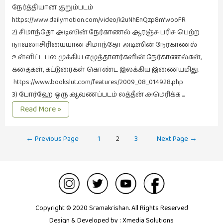
நேர்த்தியான குறும்படம்
https://www.dailymotion.com/video/k2uNhEnQzp8nYwooFR
2) சிமாந்தோ அடிஸின் நேர்காணல் ஆரஞ்சு பரிசு பெற்ற
நாவலாசிரியையான சிமாந்தோ அடிஸின் நேர்காணல்
உள்ளிட்ட பல முக்கிய எழுத்தாளர்களின் நேர்காணல்கள்,
கதைகள், கட்டுரைகள் கொண்ட இலக்கிய இணையமிது.
https://www.bookslut.com/features/2009_08_014928.php
3) போர்ஹே ஒரு ஆவணப்படம் லத்தீன் அமெரிக்க …
பார்க்க-
Read More »
படிக்க-
இணையதளங்கள்.
Posts
←
Previous Page
1
2
3
Next Page
→
navigation
Copyright © 2020 Sramakrishan. All Rights Reserved
Design & Developed by :
Xmedia Solutions