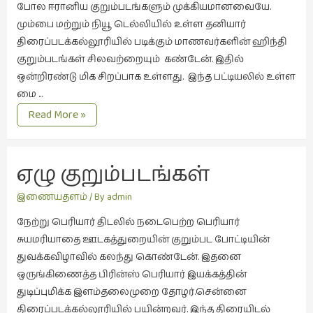
போல ஈரானிய குறும்படங்களும் முக்கியமானவையே.
நேர்காணல்
மும்பை மற்றும் நியூ டெல்லியில் உள்ள தனியார்
(4)
திரைப்படக்கல்லூரியில் படிக்கும் மாணவர்களின் ஹிந்தி
படித்தவை
குறும்படங்கள் சிலவற்றையும் கண்டேன். இதில்
(20)
ஒன்றிரண்டு மிக சிறப்பாக உள்ளது. இந்த பட்டியலில் உள்ள
பயணங்கள்
மை …
(24)
பத்து
Read More »
குறும்படங்கள்
பரிந்துரை
(22)
ஏழு குறும்படங்கள்
புகைப்படக்கலை
(1)
இணையதளம்
/ By
admin
புத்தக
நேற்று பெரியார் திடலில் நடைபெற்ற பெரியார்
கண்காட்சி2019
சுயமரியாதை ஊடகத்துறையின் குறும்பட போட்டியின்
(2)
துவக்கவிழாவில் கலந்து கொண்டேன். இதனை
புத்தக
ஒருங்கிணைத்த பிரின்ஸ் பெரியார் இயக்கத்தின்
விமர்சனம்
துடிப்புமிக்க இளம்தலைமுறை தோழர்.சென்னை
(55)
திரைப்படக்கல்லூரியில் பயின்றவர். இந்த திரையிடல்