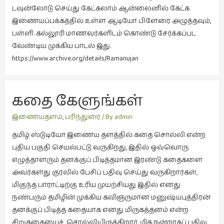
இலக்கியப்
டவுன்லோடு செய்து கேட்கலாம் ஆன்லைனில் கேட்க
பேருரைகள்
இணையப்பக்கத்தில் உள்ள ஆடியோ பிளேரை அழுத்தவும்,
(7)
பள்ளி. கல்லூரி மாணவர்களிடம் கொண்டு சேர்க்கப்பட
வேண்டிய முக்கிய பாடல் இது.
ஊடகம்
https://www.archive.org/details/Ramanujan
(1)
எனக்குப்
பிடித்த
கதை கேளுங்கள்
கதைகள்
(39)
இணையதளம்
,
பரிந்துரை
/ By
admin
எனது
தமிழ் ஸ்டுடியோ இணைய தளத்தில் கதை சொல்லி என்ற
பரிந்துரைகள்
புதிய பகுதி செயல்பட்டு வருகிறது, இதில் ஒவ்வொரு
(5)
எழுத்தாளரும் தனக்குப் பிடித்தமான இரண்டு கதைகளை
அவர்களது குரலில் பேசிப் பதிவு செய்து வருகிறார்கள்,
ஓவியங்கள்
மிகுந்த பாராட்டிற்கு உரிய முயற்சியது இதில் எனது
(47)
நண்பரும் தமிழின் முக்கிய கவிஞருமான மனுஷ்யபுத்திரன்
ஓவியங்கள்
தனக்குப் பிடித்த கதையாக எனது மிருகத்தனம் என்ற
(53)
சிறுகதையைச் சொல்லியிருக்கிறார், மிக நன்றாகப் பதிவு