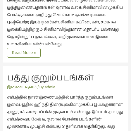
பலரும் இருப்பதால் அதே பட்டியலை முன்வைக்கிறேன்.
நாடகம்
இந்தஇணையதளங்கள் ஒரளவு உலக சினிமாவின் முக்கிய
(8)
போக்குகளை அறிந்து கொள்ள உதவக்கூடியவை.
புகழ்பெற்ற இயக்குனர்கள். சினிமாகட்டுரைகள், சமகால
நாவல்கள்
இலக்கியத்திற்கும் சினிமாவிற்குமான தொடர்பு. பல்வேறு
(1)
தொழில்நுட்ப தகவல்கள், அறிமுகங்கள் என இவை
நாவல்கள்
உலகசினிமாவின் பல்வேறு …
(40)
சினிமா
Read More »
நினைவுகுறிப்பு
இணையதளங்கள்
(7)
பத்து குறும்படங்கள்
நுண்கலை
(5)
இணையதளம்
/ By
admin
நுண்கலை
சமீபத்தில் நான் இணையத்தில் பார்த்த குறும்படங்கள்
(11)
இவை. இதில் ஹிந்தி திரையுலகின் முக்கிய இயக்குனரான
நூலக
அனுராக் காஷ்யப்பின் முதல்படம் உள்ளது. இப்படம் அவரது
மனிதர்கள்
சமீபத்தைய தேவ் டி, குலால் போன்ற படங்களின்
(32)
முன்னோடி முயற்சி என்பது தெளிவாக தெரிகிறது. அது