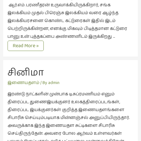
சிறிய
ஆர்.எம். பரணீதரன் உருவாக்கியிருக்கிறார், சங்க
உண்மைகள்
இலக்கியம் முதல் பிரெஞ்சு இலக்கியம் வரை ஆழ்ந்த
(6)
இலக்கியரசனை கொண்ட கட்டுரைகள் இதில் இடம்
பெற்றிருக்கின்றன, எனக்கு மிகவும் பிடித்தமான கட்டுரை
சிறுகதை
பானு உன் புத்தகப்பை அண்ணனிடம் இருக்கிறது …
(138)
பிரபஞ்சன்
Read More »
சினிமா
(566)
சுழலும்
சினிமா 
பார்வைகள்
இணையதளங்கள்
இணையதளம்
/ By
admin
(1)
இரண்டு நாட்களின் முன்பாக டி.சுப்ரமணியம் எனும்
தனிமை
திரைப்பட துணைஇயக்குனர் உலகத்திரைப்படங்கள்,
கொண்டவர்கள்
திரைப்பட இயக்குனர்கள் குறித்த இணையதளங்களை
(1)
சிபாரிசு செய்யும்படியாக மின்னஞ்சல் அனுப்பியிருந்தார்.
திரை
அவருக்காக இந்த இணையதள சுட்டிகளை சிபாரிசு
எழுத்து
செய்திருந்தேன். அவரை போல ஆர்வம் உள்ளவர்கள்
(4)