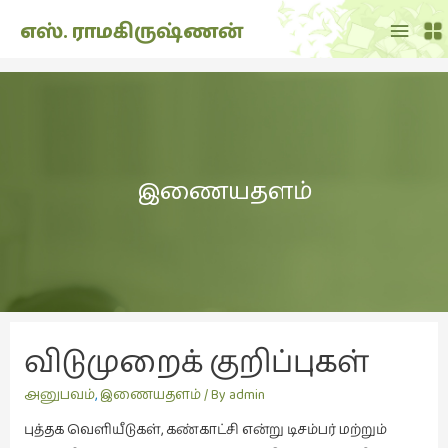
Main
எஸ். ராமகிருஷ்ணன்
Menu
THE
DOLL
SHOW
(7)
இணையதளம்
Translation
(2)
அறிவிப்பு
(1,949)
அனுபவம்
(135)
விடுமுறைக் குறிப்புகள்
அன்றாடம்
(3)
அனுபவம்
,
இணையதளம்
/ By
admin
ஆளுமை
புத்தக வெளியீடுகள், கண்காட்சி என்று டிசம்பர் மற்றும்
(81)