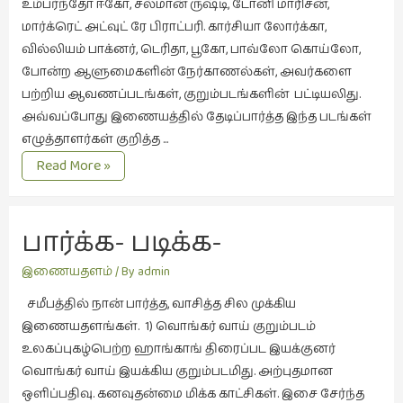
உம்பர்ந்தோ ஈகோ, சல்மான் ருஷ்டி, டோனி மாரிசன்,
மார்க்ரெட் அட்வுட் ரே பிராட்பரி. கார்சியா லோர்க்கா,
வரலாறு
வில்லியம் பாக்னர், டெரிதா, பூகோ, பாவ்லோ கொய்லோ,
(2)
போன்ற ஆளுமைகளின் நேர்காணல்கள், அவர்களை
வரலாறு
பற்றிய ஆவணப்படங்கள், குறும்படங்களின் பட்டியலிது.
(4)
அவ்வப்போது இணையத்தில் தேடிப்பார்த்த இந்த படங்கள்
வாசிப்பில்
எழுத்தாளர்கள் குறித்த …
இன்று
எழுத்தின்
Read More »
(1)
நாயகர்கள்.
விமர்சனம்
பார்க்க- படிக்க-
(19)
விளையாட்டு
இணையதளங்கள்.
இணையதளம்
/ By
admin
(2)
சமீபத்தில் நான் பார்த்த, வாசித்த சில முக்கிய
ஷேக்ஸ்பியரின்
இணையதளங்கள். 1) வொங்கர் வாய் குறும்படம்
உலகம்
உலகப்புகழ்பெற்ற ஹாங்காங் திரைப்பட இயக்குனர்
(1)
வொங்கர் வாய் இயக்கிய குறும்படமிது. அற்புதமான
ஒளிப்பதிவு. கனவுதன்மை மிக்க காட்சிகள். இசை சேர்ந்த