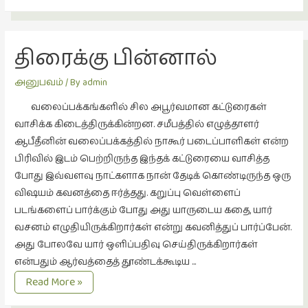
கால்கள்
நேர்காணல்
(4)
படித்தவை
திரைக்கு பின்னால்
(20)
அனுபவம்
/ By
admin
பயணங்கள்
(24)
வலைப்பக்கங்களில் சில அபூர்வமான கட்டுரைகள்
வாசிக்க கிடைத்திருக்கின்றன. சமீபத்தில் எழுத்தாளர்
பரிந்துரை
ஆபீதீனின் வலைப்பக்கத்தில் நாகூர் படைப்பாளிகள் என்ற
(22)
பிரிவில் இடம் பெற்றிருந்த இந்தக் கட்டுரையை வாசித்த
புகைப்படக்கலை
போது இவ்வளவு நாட்களாக நான் தேடிக் கொண்டிருந்த ஒரு
(1)
விஷயம் கவனத்தை ஈர்த்தது. கறுப்பு வெள்ளைப்
படங்களைப் பார்க்கும் போது அது யாருடைய கதை, யார்
புத்தக
வசனம் எழுதியிருக்கிறார்கள் என்று கவனித்துப் பார்ப்பேன்.
கண்காட்சி2019
அது போலவே யார் ஒளிப்பதிவு செய்திருக்கிறார்கள்
(2)
என்பதும் ஆர்வத்தைத் தூண்டக்கூடிய …
புத்தக
திரைக்கு
Read More »
விமர்சனம்
பின்னால்
(55)