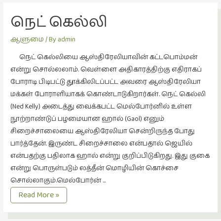
வரலாறு
நெட் கெல்லி
(2)
ஆளுமை
/ By
admin
வரலாறு
(4)
நெட் கெல்லியை ஆஸ்திரேலியாவின் கட்டபொம்மன்
என்று சொல்லலாம். வெள்ளை அதிகாரத்திற்கு எதிராகப்
வாசிப்பில்
போராடி பிடிபட்டு தூக்கிலிடப்பட்ட அவரை ஆஸ்திரேலியா
இன்று
மக்கள் போராளியாகக் கொண்டாடுகிறார்கள். நெட் கெல்லி
(1)
(Ned Kelly) அடைத்து வைக்கபட்ட மெல்போர்னில் உள்ள
விமர்சனம்
நூற்றாண்டுப் பழமையான ஹால் (Gaol) எனும்
(19)
சிறைச்சாலையை ஆஸ்திரேலியா சென்றிருந்த போது
பார்த்தேன். இருண்ட சிறைச்சாலை என்பதால் ஜெயில்
விளையாட்டு
என்பதற்கு பதிலாக ஹால் என்று குறிப்பிடுகிறது. இது குகை
(2)
என்று பொருள்படும் லத்தீன் மொழியின் கொச்சை
ஷேக்ஸ்பியரின்
சொல்லாகும்.மெல்போர்ன் …
உலகம்
நெட்
Read More »
(1)
கெல்லி