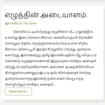
புத்தகக்
காட்சி
எழுத்தின் அடையாளம்.
தினங்கள்
இலக்கியம்
/ By
admin
(4)
புனைவுக்குறிப்புகள்
கோவில்பட்டியிலிருந்து ஏழுகிலோ மீட்டர் தூரத்தில்
(1)
உள்ளது இடைசெவல் கிராமம். கன்னியாகுமரி நோக்கிச்
செல்லும் தேசிய நெடுஞ்சாலையோரம் உள்ள சிறிய
பெயரற்ற
கிராமம். கரிசல் பூமி. இந்தச் சிற்றூரில் பிறந்து, ஒன்றாக
மேகம்
வளர்ந்து, இசைக்கற்று, தமிழ் இலக்கியத்தின் மீது விருப்பம்
(2)
கொண்டு எழுத்தாளர்களாகி, இருவருமே சாகித்ய அகாதமி
மூத்தோர்
விருது பெற்றிருக்கிறார்கள். அவர்கள் கு.அழகிரிசாமியும்
பாடல்
கி.ராஜநாராயணனும்.இப்படி ஒரே கிராமத்தைச் சேர்ந்த,
(4)
ஒன்றாக வளர்ந்த இரண்டு நண்பர்கள் வேறு எந்த
மொழியிலும் சாகித்ய அகாதமி …
மொழி
(2)
எழுத்தின்
Read More »
அடையாளம்.
மொழியாக்கம்
(19)