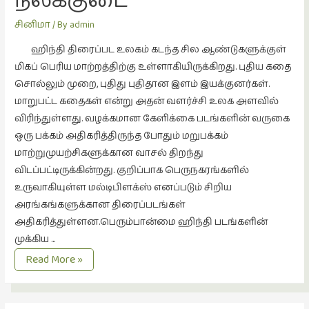
நீலக்குடை
கட்டுரைகள்
சினிமா
/ By
admin
(1)
ஹிந்தி திரைப்பட உலகம் கடந்த சில ஆண்டுகளுக்குள்
கட்டுரைகள்
மிகப் பெரிய மாற்றத்திற்கு உள்ளாகியிருக்கிறது. புதிய கதை
(7)
சொல்லும் முறை, புதிது புதிதான இளம் இயக்குனர்கள்.
கதைகள்
மாறுபட்ட கதைகள் என்று அதன் வளர்ச்சி உலக அளவில்
செல்லும்
விரிந்துள்ளது. வழக்கமான கேளிக்கை படங்களின் வருகை
பாதை
ஒரு பக்கம் அதிகரித்திருந்த போதும் மறுபக்கம்
(10)
மாற்றுமுயற்சிகளுக்கான வாசல் திறந்து
கல்வி
விடப்பட்டிருக்கின்றது. குறிப்பாக பெருநகரங்களில்
(1)
உருவாகியுள்ள மல்டிபிளக்ஸ் எனப்படும் சிறிய
அரங்கங்களுக்கான திரைப்படங்கள்
கல்வி
அதிகரித்துள்ளன.பெரும்பான்மை ஹிந்தி படங்களின்
(16)
முக்கிய …
கவிஞனும்
நீலக்குடை
Read More »
கவிதையும்
(4)