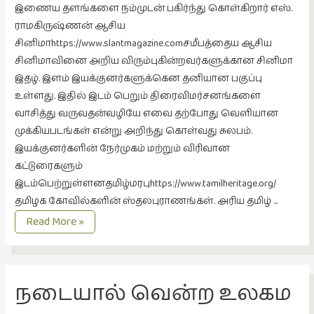
இணைய தளங்களை நம்முடன் பகிர்ந்து கொள்கிறார் எஸ்.
இசை
ராமகிருஷ்ணன் ஆசிய
(23)
சினிமாhttps://www.slantmagazine.comசமீபத்தைய ஆசிய
சினிமாவினை அறிய விரும்புகின்றவர்களுக்கான சினிமா
இணையதளம்
இதழ். இளம் இயக்குனர்களுக்கென தனியான பகுப்பு
(23)
உள்ளது. இதில் இடம் பெறும் திரைவிமர்சனங்களை
இந்திய
வாசித்து வருவதன்வழியே எவை தற்போது வெளியான
இலக்கியம்
முக்கியபடங்கள் என்று அறிந்து கொள்வது சுலபம்.
(4)
இயக்குனர்களின் நேர்முகம் மற்றும் விரிவான
இயற்கை
கட்டுரைகளும்
(34)
இடம்பெற்றுள்ளனதமிழ்மரபுhttps://www.tamilheritage.org/
தமிழக கோவில்களின் ஸ்தலபுராணங்கள். அரிய தமிழ் …
இலக்கியம்
இணையதளங்கள்
Read More »
(729)
–
இன்னொரு
3
கவிதை
(1)
நடையால் வென்ற உலகம
உலக