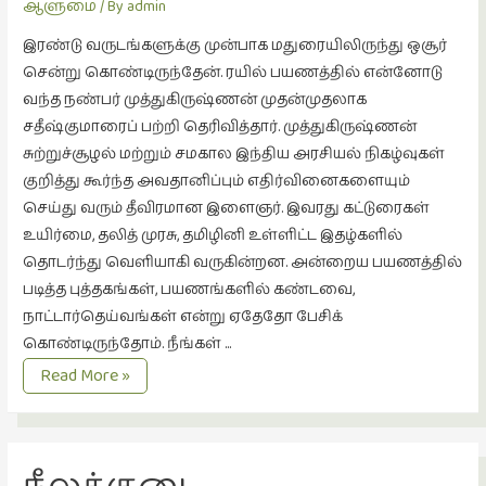
ஆளுமை
/ By
admin
இலக்கியப்
பேருரைகள்
இரண்டு வருடங்களுக்கு முன்பாக மதுரையிலிருந்து ஒசூர்
(7)
சென்று கொண்டிருந்தேன். ரயில் பயணத்தில் என்னோடு
வந்த நண்பர் முத்துகிருஷ்ணன் முதன்முதலாக
ஊடகம்
சதீஷ்குமாரைப் பற்றி தெரிவித்தார். முத்துகிருஷ்ணன்
(1)
சுற்றுச்சூழல் மற்றும் சமகால இந்திய அரசியல் நிகழ்வுகள்
எனக்குப்
குறித்து கூர்ந்த அவதானிப்பும் எதிர்வினைகளையும்
பிடித்த
செய்து வரும் தீவிரமான இளைஞர். இவரது கட்டுரைகள்
கதைகள்
உயிர்மை, தலித் முரசு, தமிழினி உள்ளிட்ட இதழ்களில்
(39)
தொடர்ந்து வெளியாகி வருகின்றன. அன்றைய பயணத்தில்
எனது
படித்த புத்தகங்கள், பயணங்களில் கண்டவை,
பரிந்துரைகள்
நாட்டார்தெய்வங்கள் என்று ஏதேதோ பேசிக்
(5)
கொண்டிருந்தோம். நீங்கள் …
நடையால்
Read More »
ஓவியங்கள்
வென்ற
(47)
உலகம
ஓவியங்கள்
(53)