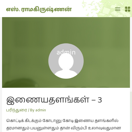
Main
எஸ். ராமகிருஷ்ணன்
Menu
THE
DOLL
SHOW
(7)
admin
Translation
(2)
அறிவிப்பு
(1,949)
அனுபவம்
இணையதளங்கள் – 3
(135)
அன்றாடம்
பரிந்துரை
/ By
admin
(3)
கொட்டிக் கிடக்கும் கோடானு கோடி இணைய தளங்களில்
ஆளுமை
தரமானதும் பயனுள்ளதும் தான் விரும்பி உலாவுவதுமான
(81)