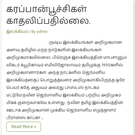
கவிதை
கரப்பான்பூச்சிகள்
(29)
காதலிப்பதில்லை.
காந்தியின்
நிழலில்
இலக்கியம்
/ By
admin
(6)
ருஷ்ய இலக்கியங்கள் அறிமுகமான
காமிக்ஸ்
அளவு தமிழில் மற்ற நாடுகளின் இலக்கியங்கள்
(7)
அறிமுகமாகவில்லை. பிரெஞ்சு இலக்கியத்தின் மாபசானும்
காலைக்
விக்டர் க்யூகோவும் எமிலிஜோலாவும் தமிழுக்கு 1950களில்
குறிப்புகள்
அறிமுகமானார்கள். அந்த நாட்களில் ஜெர்மனிய
(31)
இலக்கியத்தைப் பொறுத்தவரை அறிமுகமாகியிருந்த ஒரே
குறுங்கதை
பெயர் கதே. அதுவும் அவரது பாஸ்டஸ் நாடகம்
(149)
மட்டுமே.நவீன ஜெர்மானிய இலக்கியம் பற்றிய அறிமுகம்
மிகக் குறைவாகவே உள்ளது . நவீன தமிழ் இலக்கியத்தின்
குறும்படம்
ஊடாக அறிமுகமான முக்கிய ஜெர்மானிய எழுத்தாளர்
(13)
பிரான்ஸ் காப்கா …
குற்றமுகங்கள்
கரப்பான்பூச்சிகள்
Read More »
(25)
காதலிப்பதில்லை.