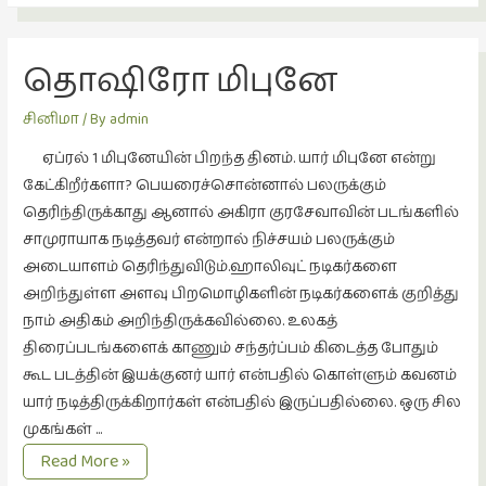
சிறிய
உண்மைகள்
தொஷிரோ மிபுனே
(6)
சிறுகதை
சினிமா
/ By
admin
(138)
ஏப்ரல் 1 மிபுனேயின் பிறந்த தினம். யார் மிபுனே என்று
சினிமா
கேட்கிறீர்களா? பெயரைச்சொன்னால் பலருக்கும்
(566)
தெரிந்திருக்காது ஆனால் அகிரா குரசேவாவின் படங்களில்
சுழலும்
சாமுராயாக நடித்தவர் என்றால் நிச்சயம் பலருக்கும்
பார்வைகள்
அடையாளம் தெரிந்துவிடும்.ஹாலிவுட் நடிகர்களை
(1)
அறிந்துள்ள அளவு பிறமொழிகளின் நடிகர்களைக் குறித்து
நாம் அதிகம் அறிந்திருக்கவில்லை. உலகத்
தனிமை
திரைப்படங்களைக் காணும் சந்தர்ப்பம் கிடைத்த போதும்
கொண்டவர்கள்
கூட படத்தின் இயக்குனர் யார் என்பதில் கொள்ளும் கவனம்
(1)
யார் நடித்திருக்கிறார்கள் என்பதில் இருப்பதில்லை. ஒரு சில
திரை
முகங்கள் …
எழுத்து
தொஷிரோ
Read More »
(4)
மிபுனே