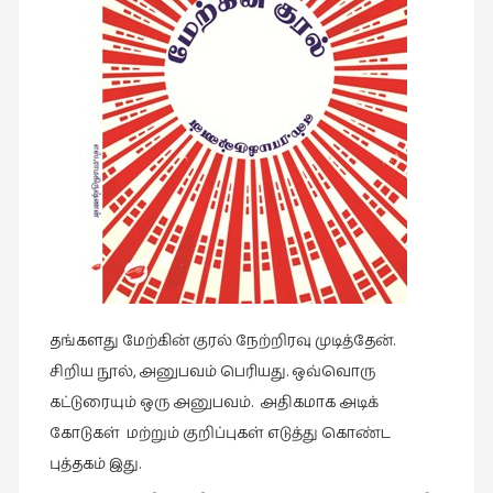
இசை
(23)
இணையதளம்
(23)
இந்திய
இலக்கியம்
(4)
இயற்கை
(34)
இலக்கியம்
தங்களது மேற்கின் குரல் நேற்றிரவு முடித்தேன்.
(729)
சிறிய நூல், அனுபவம் பெரியது. ஒவ்வொரு
இன்னொரு
கட்டுரையும் ஒரு அனுபவம். அதிகமாக அடிக்
கவிதை
கோடுகள் மற்றும் குறிப்புகள் எடுத்து கொண்ட
(1)
புத்தகம் இது.
உலக