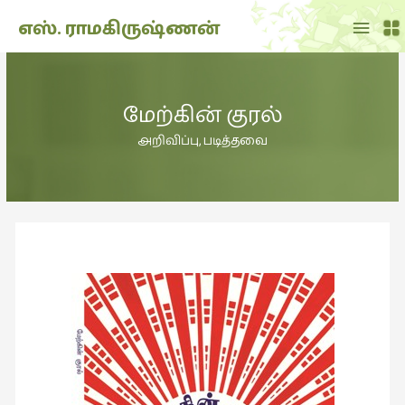
Main
எஸ். ராமகிருஷ்ணன்
Menu
THE
DOLL
மேற்கின் குரல்
SHOW
(7)
அறிவிப்பு
,
படித்தவை
Translation
(2)
அறிவிப்பு
(1,949)
அனுபவம்
(135)
அன்றாடம்
(3)
ஆளுமை
(81)