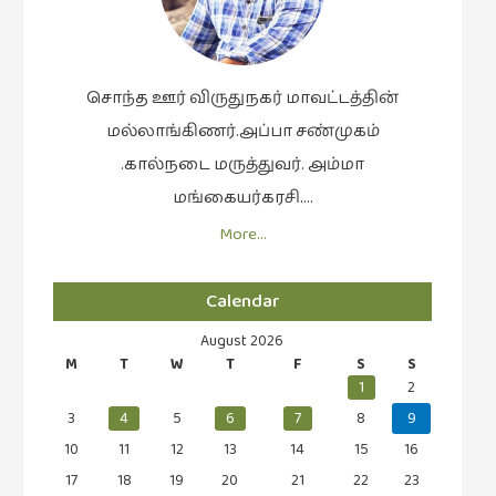
சிறிய
உண்மைகள்
(6)
சொந்த ஊர் விருதுநகர் மாவட்டத்தின்
சிறுகதை
மல்லாங்கிணர்.அப்பா சண்முகம்
(138)
.கால்நடை மருத்துவர். அம்மா
சினிமா
மங்கையர்கரசி….
(566)
More…
சுழலும்
பார்வைகள்
(1)
Calendar
தனிமை
August 2026
கொண்டவர்கள்
M
T
W
T
F
S
S
1
2
(1)
3
4
5
6
7
8
9
திரை
10
11
12
13
14
15
16
எழுத்து
17
18
19
20
21
22
23
(4)