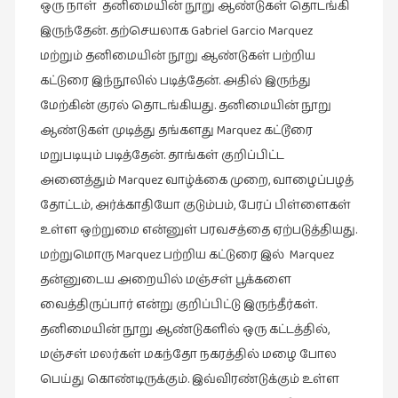
ஒரு நாள் தனிமையின் நூறு ஆண்டுகள் தொடங்கி
இலக்கியப்
இருந்தேன். தற்செயலாக Gabriel Garcio Marquez
பேருரைகள்
(7)
மற்றும் தனிமையின் நூறு ஆண்டுகள் பற்றிய
கட்டுரை இந்நூலில் படித்தேன். அதில் இருந்து
ஊடகம்
மேற்கின் குரல் தொடங்கியது. தனிமையின் நூறு
(1)
ஆண்டுகள் முடித்து தங்களது Marquez கட்டூரை
எனக்குப்
மறுபடியும் படித்தேன். தாங்கள் குறிப்பிட்ட
பிடித்த
அனைத்தும் Marquez வாழ்க்கை முறை, வாழைப்பழத்
கதைகள்
(39)
தோட்டம், அர்க்காதியோ குடும்பம், பேரப் பிள்ளைகள்
உள்ள ஒற்றுமை என்னுள் பரவசத்தை ஏற்படுத்தியது.
எனது
மற்றுமொரு Marquez பற்றிய கட்டுரை இல் Marquez
பரிந்துரைகள்
(5)
தன்னுடைய அறையில் மஞ்சள் பூக்களை
வைத்திருப்பார் என்று குறிப்பிட்டு இருந்தீர்கள்.
ஓவியங்கள்
தனிமையின் நூறு ஆண்டுகளில் ஒரு கட்டத்தில்,
(47)
மஞ்சள் மலர்கள் மகந்தோ நகரத்தில் மழை போல
ஓவியங்கள்
பெய்து கொண்டிருக்கும். இவ்விரண்டுக்கும் உள்ள
(53)