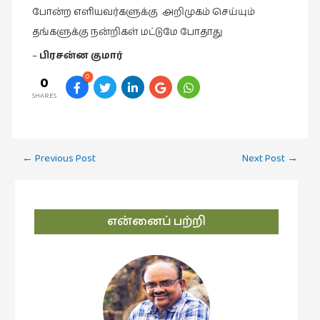
கவிதை
போன்ற எளியவர்களுக்கு அறிமுகம் செய்யும்
(29)
தங்களுக்கு நன்றிகள் மட்டுமே போதாது
காந்தியின்
–
பிரசன்ன குமார்
நிழலில்
(6)
0
0
SHARES
காமிக்ஸ்
(7)
காலைக்
Post
←
Previous Post
Next Post
→
குறிப்புகள்
navigation
(31)
குறுங்கதை
என்னைப் பற்றி
(149)
குறும்படம்
(13)
குற்றமுகங்கள்
(25)