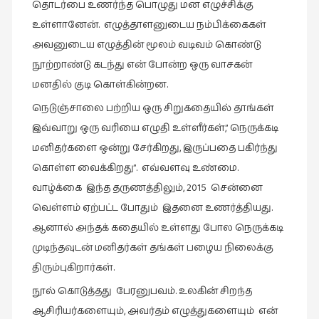
தொடர்பை உணர்ந்த பொழுது மன எழுச்சிக்கு
கட்டுரைகள்
உள்ளானேன். எழுத்தாளனுடைய நம்பிக்கைகள்
(1)
அவனுடைய எழுத்தின் மூலம் வடிவம் கொண்டு
கட்டுரைகள்
நூற்றாண்டு கடந்து என் போன்ற ஒரு வாசகன்
(7)
மனதில் குடி கொள்கின்றன.
கதைகள்
நெடுஞ்சாலை பற்றிய ஒரு சிறுகதையில் தாங்கள்
செல்லும்
இவ்வாறு ஒரு வரியை எழுதி உள்ளீர்கள்,” நெருக்கடி
பாதை
மனிதர்களை ஒன்று சேர்கிறது, இருப்பதை பகிர்ந்து
(10)
கொள்ள வைக்கிறது”. எவ்வளவு உண்மை.
கல்வி
வாழ்க்கை இந்த தருணத்திலும், 2015 சென்னை
(1)
வெள்ளம் ஏற்பட்ட போதும் இதனை உணர்த்தியது.
கல்வி
ஆனால் அந்தக் கதையில் உள்ளது போல நெருக்கடி
(16)
முடிந்தவுடன் மனிதர்கள் தங்கள் பழைய நிலைக்கு
கவிஞனும்
திரும்புகிறார்கள்.
கவிதையும்
நூல் கொடுத்தது பேரனுபவம். உலகின் சிறந்த
(4)
ஆசிரியர்களையும், அவர்தம் எழுத்துகளையும் என்