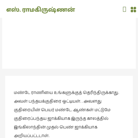
Main
எஸ். ராமகிருஷ்ணன்
Men
THE
DOLL
குற்றமுகங்கள் 16 மண்டே ராணி
SHOW
(7)
குற்றமுகங்கள்
Translation
(2)
அறிவிப்பு
(1,948)
மண்டே ராணியை உங்களுக்குத் தெரிந்திருக்காது.
அனுபவம்
(135)
அவள் பந்தயக்குதிரை ஒட்டியள். . அவளது
குதிரையின் பெயர் மண்டே. ஆண்கள் மட்டுமே
அன்றாடம்
குதிரைப்பந்தய ஜாக்கியாக இருந்த காலத்தில்
(3)
இங்கிலாந்தின் முதல் பெண் ஜாக்கியாக
ஆளுமை
அறியப்பட்டடாள்.
(81)