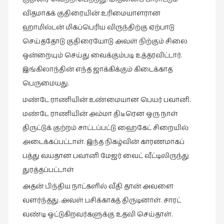
கவிதை
(29)
விதமாகக் குதிரையின் உரிமையாளரான
ஹாமில்டன் மிகப்பெரிய விருந்திற்கு ஏற்பாடு
காந்தியின்
செய்ததோடு குதிரையோடு அவள் நிற்கும் சிலை
நிழலில்
(6)
ஒன்றையும் செய்து வைக்கும்படி உத்தரவிட்டார்.
இங்கிலாந்தின் எந்த ஜாக்கிக்கும் கிடைக்காத
காமிக்ஸ்
பெருமையது.
(7)
மண்டே ராணியின் உண்மையான பெயர் பவானி.
காலைக்
குறிப்புகள்
மண்டே ராணியின் அம்மா திடீரென ஒரு நாள்
(31)
திருட்டுக் குற்றம் சாட்டப்பட்டு ஹைகேட் சிறையில்
அடைக்கப்பட்டாள். இந்த நிகழ்வின் காரணமாகப்
குறுங்கதை
(149)
பத்து வயதான பவானி மேஜர் வைட் வீட்டிலிருந்து
துரத்தப்பட்டாள்
குறும்படம்
(13)
அதன் பிந்திய நாட்களில் வீதி தான் அவளை
வளர்ந்தது. அவள் பசிக்காகத் திருடினாள். சாரட்
குற்றமுகங்கள்
வண்டி ஒட்டுகிறவர்களுக்கு உதவி செய்தாள்.
(25)