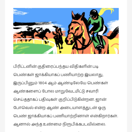
இசை
(23)
இணையதளம்
(23)
இந்திய
இலக்கியம்
(4)
பிரிட்டனின் குதிரைப்பந்தய விதிகளின் படி
இயற்கை
பெண்கள் ஜாக்கியாகப் பணியாற்ற இயலாது,
(34)
இருப்பினும் 1804 ஆம் ஆண்டிலேயே பெண்கள்
இலக்கியம்
ஆண்களைப் போல மாறுவேடமிட்டு சவாரி
(729)
செய்ததாகப் பதிவுகள் குறிப்பிடுகின்றன. ஜான்
இன்னொரு
போவெல் என்ற ஆண் அடையாளத்துடன் ஒரு
கவிதை
பெண் ஜாக்கியாகப் பணியாற்றினாள் என்கிறார்கள்.
(1)
ஆனால் அந்த உண்மை நிரூபிக்கபடவில்லை.
உலக