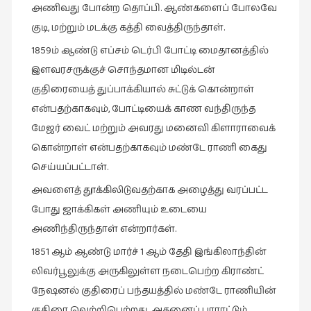
அணிவது போன்ற தொப்பி. ஆண்களைப் போலவே
கட்டுரைகள்
குடி, மற்றும் மடக்கு கத்தி வைத்திருந்தாள்.
(1)
1859ம் ஆண்டு எப்சம் டெர்பி போட்டி மைதானத்தில்
கட்டுரைகள்
இளவரசருக்குச் சொந்தமான மிடில்டன்
(7)
குதிரையைத் துப்பாக்கியால் சுட்டுக் கொன்றாள்
கதைகள்
என்பதற்காகவும், போட்டியைக் காண வந்திருந்த
செல்லும்
மேஜர் வைட் மற்றும் அவரது மனைவி கிளாராவைக்
பாதை
(10)
கொன்றாள் என்பதற்காகவும் மண்டே ராணி கைது
செய்யப்பட்டாள்.
கல்வி
(1)
அவளைத் தூக்கிலிடுவதற்காக அழைத்து வரப்பட்ட
போது ஜாக்கிகள் அணியும் உடையை
கல்வி
அணிந்திருந்தாள் என்றார்கள்.
(16)
1851 ஆம் ஆண்டு மார்ச் 1 ஆம் தேதி இங்கிலாந்தின்
கவிஞனும்
கவிதையும்
லிவர்பூலுக்கு அருகிலுள்ள நடைபெற்ற கிராண்ட்
(4)
நேஷனல் குதிரைப் பந்தயத்தில் மண்டே ராணியின்
குதிரை வெற்றிபெற்றது. அதனைப் பாராட்டும்