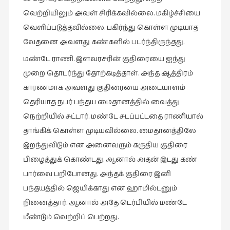
வெற்றியிலும் அவள் சிரிக்கவில்லை. மகிழ்ச்சியை
புத்தகக்
காட்சி
வெளிப்படுத்தவில்லை. பகிர்ந்து கொள்ள முடியாத
தினங்கள்
வேதனை அவளது கண்களில் படர்ந்திருந்தது.
(4)
மண்டே ராணி. இளவரசரின் குதிரையை ஐந்து
புனைவுக்குறிப்புகள்
முறை தொடர்ந்து தோற்கடித்தாள். அந்த ஆத்திரம்
(1)
காரணமாக அவளது குதிரையை அடையாளம்
பெயரற்ற
தெரியாத நபர் பந்தய மைதானத்தில் வைத்து
மேகம்
நெற்றியில் சுட்டார். மண்டே சுடப்பட்டதை ராணியால்
(2)
தாங்கிக் கொள்ள முடியவில்லை. மைதானத்திலே
மூத்தோர்
இறந்துவிடும் என அனைவரும் கருதிய குதிரை
பாடல்
பிழைத்துக் கொண்டது. ஆனால் அதன் இடது கண்
(4)
பார்வை பறிபோனது. அந்தக் குதிரை இனி
மொழி
பந்தயத்தில் ஜெயிக்காது என ஹாமில்டனும்
(2)
நினைத்தார். ஆனால் அதே டெர்பியில் மண்டே
மொழியாக்கம்
மீண்டும் வெற்றிப் பெற்றது.
(19)