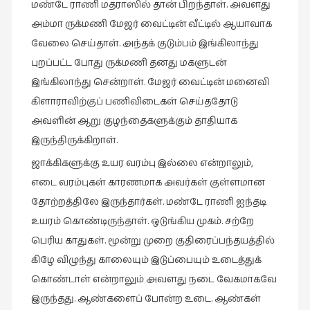
மண்டே ராணி மதராஸில் தான் பிறந்தாள். அவளது
இலக்கியப்
அம்மா ருக்மணி மேஜர் வைட்டின் வீட்டில் ஆயாவாக
பேருரைகள்
வேலை செய்தாள். அந்தக் குடும்பம் இங்கிலாந்து
(7)
புறப்பட்ட போது ருக்மணி தனது மகளுடன்
ஊடகம்
இங்கிலாந்து சென்றாள். மேஜர் வைட்டின் மனைவி
(1)
கிளாராவிற்குப் பணிவிடைகள் செய்ததோடு
எனக்குப்
அவளின் ஆறு குழந்தைகளுக்கும் தாதியாக
பிடித்த
இருந்திருக்கிறாள்.
கதைகள்
(39)
ஜாக்கிகளுக்கு உயர வரம்பு இல்லை என்றாலும்,
எடை வரம்புகள் காரணமாக அவர்கள் குள்ளமான
எனது
பரிந்துரைகள்
தோற்றத்திலே இருந்தார்கள். மண்டே ராணி ஐந்தடி
(5)
உயரம் கொண்டிருந்தாள். ஒடுங்கிய முகம். சற்றே
பெரிய காதுகள். மூன்று முறை குதிரைப்பந்தயத்தில்
ஓவியங்கள்
(47)
கிழே விழுந்து காலையும் இடுப்பையும் உடைத்துக்
கொண்டாள் என்றாலும் அவளது நடை வேகமாகவே
ஓவியங்கள்
இருந்தது. ஆண்களைப் போன்ற உடை. ஆண்கள்
(53)