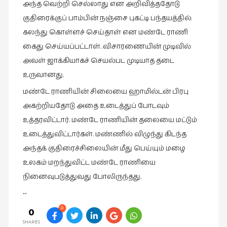
அந்த வெற்றி செல்லாது என அறிவித்ததோடு
வரலாறு
குதிரைக்குப் பாம்பின் நஞ்சை புகட்டி பந்தயத்தில்
(2)
கலந்து கொள்ளச் செய்தாள் என மண்டே ராணி
வரலாறு
கைது செய்யப்பட்டாள். விசாரணையின் முடிவில்
(4)
அவள் ஜாக்கியாகச் செயல்பட முடியாத தடை
உருவானது.
வாசிப்பில்
இன்று
மண்டே ராணியின் சிலையை ஹாமில்டன் பிரபு
(1)
அகற்றியதோடு அதை உடைத்துப் போடவும்
விமர்சனம்
உத்தரவிட்டார். மண்டே ராணியின் தலையை மட்டும்
(19)
உடைத்துவிட்டார்கள். மண்ணில் விழுந்து கிடந்த
அந்தக் குதிரைச்சிலையின் மீது பெய்யும் மழை
விளையாட்டு
(2)
உலகம் மறந்துவிட்ட மண்டே ராணியை
நினைவுபடுத்துவது போலிருந்தது.
ஷேக்ஸ்பியரின்
உலகம்
••
(1)
0
0
SHARES