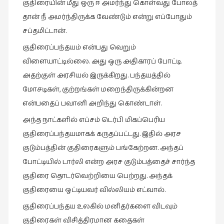
குதிரையின் மீது ஒரு ஈ அமர்ந்து கொள்வது போலத்
நாடகம்
தான் நீ அமர்ந்திருக்க வேண்டும் என்று எப்போதும்
(8)
சப்தமிட்டான்.
நாவல்கள்
குதிரைப்பந்தயம் என்பது வெறும்
(1)
விளையாட்டில்லை. அது ஒரு அதிகாரப் போட்டி.
நாவல்கள்
அதற்குள் அரசியல் இருக்கிறது. பந்தயத்தில்
(40)
மோசடிகள், குற்றங்கள் மறைந்திருக்கின்றன
நினைவுகுறிப்பு
என்பதைப் பவானி அறிந்து கொண்டாள்.
(7)
அந்த நாட்களில் எப்சம் டெர்பி மிகப்பெரிய
நுண்கலை
குதிரைப்பந்தயமாகக் கருதப்பட்டது. இதில் அரச
(5)
குடும்பத்தின் குதிரைகளும் பங்கேற்றன. அந்தப்
நுண்கலை
போட்டியில் டார்லி என்ற அரச குடும்பத்தைச் சார்ந்த
(11)
குதிரை தொடர்வெற்றியை பெற்றது. அந்தக்
நூலக
குதிரையை ஒட்டியவர் வில்லியம் எட்வால்.
மனிதர்கள்
குதிரைப்பந்தய உலகில் மனிதர்களை விடவும்
(32)
குதிரைகள் விசித்திரமான கதைகள்