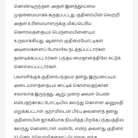
நேர்காணல்
கொண்டிருந்தன. அதன் இனத்தூய்மை
(4)
முதன்மையாகக் கருதப்பட்டது. குதிரையின் வெற்றி
படித்தவை
அதன் உரிமையாளருக்கு மிகப்பெரிய
(20)
கௌரவத்தையும் பெருமையினையும்
பயணங்கள்
உருவாக்கியது. ஆனால் குதிரையோட்டிகள்
(24)
அடிமைகளைப் போலவே நடத்தப்பட்டார்கள்.
பரிந்துரை
தண்டிக்கப்பட்டார்கள். பந்தய மைதானத்திலே சுட்டுக்
(22)
கொல்லப்பட்டார்கள்.
புகைப்படக்கலை
பவானிக்குக் குதிரைபந்தயம் தனது இருப்பையும்
(1)
அடையாளத்தையும் காட்டிக் கொள்வதற்கான
சவாலாக இருந்தது. ஆறு முறை அவள் பெண்
புத்தக
கண்காட்சி2019
என்பதற்காகப் போட்டியில் கலந்து கொள்ள அனுமதி
(2)
மறுக்கபட்டாள். ஹாமில்டன் பிரபு அவளைத் தனது
குதிரையின் ஜாக்கியாக நியமித்த பிறகே பந்தயத்தில்
புத்தக
விமர்சனம்
கலந்து கொண்டாள். மண்டே என்ற அவளது குதிரை
(54)
52 தொடர்வெற்றிகளைப் பெற்றது. எந்த