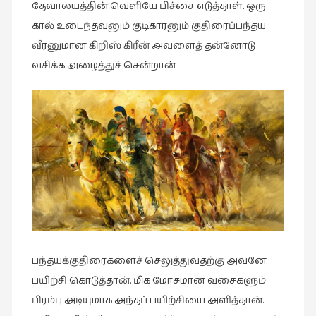
தேவாலயத்தின் வெளியே பிச்சை எடுத்தாள். ஒரு
சிறிய
கால் உடைந்தவனும் குடிகாரனும் குதிரைப்பந்தய
உண்மைகள்
வீரனுமான கிறிஸ் கிரீன் அவளைத் தன்னோடு
(6)
வசிக்க அழைத்துச் சென்றான்
சிறுகதை
(138)
சினிமா
(565)
சுழலும்
பார்வைகள்
(1)
தனிமை
கொண்டவர்கள்
(1)
பந்தயக்குதிரைகளைச் செலுத்துவதற்கு அவனே
திரை
பயிற்சி கொடுத்தான். மிக மோசமான வசைகளும்
எழுத்து
பிரம்பு அடியுமாக அந்தப் பயிற்சியை அளித்தான்.
(4)