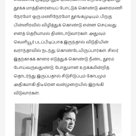
கட்டுரைகள்
தூக்க மாத்திரையைப் போட்டுக் கொண்டு அரைமணி
(1)
நேரமோ ஒரு மணிநேரமோ தூங்கமுடியும். பிறகு
கட்டுரைகள்
பின்னிரவில் விழித்துக் கொண்டு என்ன செய்வது
(7)
எனத் தெரியாமல் திண்டாடுவார்கள். அதுவும்
கதைகள்
வெளியூர் படப்பிடிப்பாக இருந்தால் விடுதியின்
செல்லும்
வராந்தாவில் நடந்து கொண்டேயிருப்பார்கள். சிலர்
பாதை
இதற்காகக் காரை எடுத்துக் கொண்டு நீண்ட தூரம்
(10)
போய்வருவதுண்டு. போதுமான உறக்கமின்றித்
கல்வி
தொடர்ந்து இருப்பதால் சிடுசிடுப்பும் கோபமும்
(1)
அதிகமாகி திடீரென வன்முறையில் இறங்கி
கல்வி
விடுவார்கள்.
(16)
கவிஞனும்
கவிதையும்
(4)