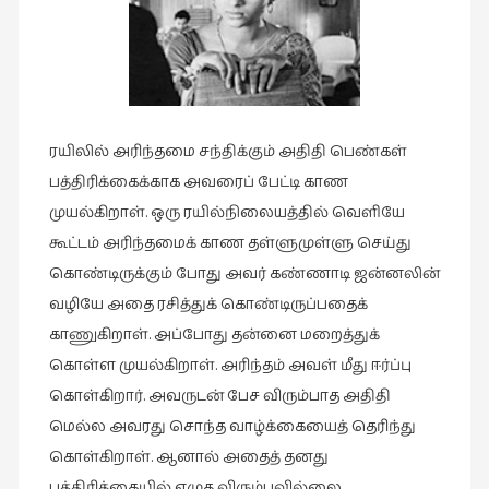
வரலாறு
(2)
வரலாறு
(4)
ரயிலில் அரிந்தமை சந்திக்கும் அதிதி பெண்கள்
வாசிப்பில்
பத்திரிக்கைக்காக அவரைப் பேட்டி காண
இன்று
முயல்கிறாள். ஒரு ரயில்நிலையத்தில் வெளியே
(1)
கூட்டம் அரிந்தமைக் காண தள்ளுமுள்ளு செய்து
விமர்சனம்
கொண்டிருக்கும் போது அவர் கண்ணாடி ஜன்னலின்
(19)
வழியே அதை ரசித்துக் கொண்டிருப்பதைக்
விளையாட்டு
காணுகிறாள். அப்போது தன்னை மறைத்துக்
(2)
கொள்ள முயல்கிறாள். அரிந்தம் அவள் மீது ஈர்ப்பு
ஷேக்ஸ்பியரின்
கொள்கிறார். அவருடன் பேச விரும்பாத அதிதி
உலகம்
மெல்ல அவரது சொந்த வாழ்க்கையைத் தெரிந்து
(1)
கொள்கிறாள். ஆனால் அதைத் தனது
பத்திரிக்கையில் எழுத விரும்பவில்லை.