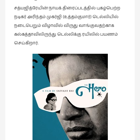
சத்யஜித்ரேயின் நாயக் திரைப்படத்தில் புகழ்பெற்ற
இசை
நடிகர் அரிந்தம் முகர்ஜி (உத்தம்குமார்) டெல்லியில்
(23)
நடைபெறும் விழாவில் விருது வாங்குவதற்காக
இணையதளம்
கல்கத்தாவிலிருந்து டெல்லிக்கு ரயிலில் பயணம்
(23)
செய்கிறார்.
இந்திய
இலக்கியம்
(4)
இயற்கை
(34)
இலக்கியம்
(729)
இன்னொரு
கவிதை
(1)
உலக