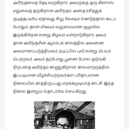
அரிந்தமைத் தேடி வருகிறார். அவருக்கு ஒரு கிளாஸ்
புத்தகக்
மதுவைத் தருகிறான் அரிந்தம். அதை ரசித்துக்
காட்சி
குடித்தபடியே ஏதாவது சிறு வேஷம் கொடுத்தால் கூடப்
தினங்கள்
போதும். தான் மிகவும் வறுமையான சூழலில்
(4)
இருக்கிறேன் என்று கிழவர் மன்றாடுகிறார். அவர்
புனைவுக்குறிப்புகள்
தான் அரிந்தமின் ஆரம்பக் காலத்தில் அவனை
(1)
அவமானப்படுத்தியவர். நடிப்பில் புலி என்று பெயர்
பெயரற்ற
பெற்றவர். அவர் தற்போது பூனை போல ஒடுங்கி
மேகம்
நிற்பதை அரிந்தம் காணுகிறான். காலமாற்றத்தில்
(2)
இப்படியான வீழ்ச்சியற்றவர்கள் பரிதாபமான
மூத்தோர்
நிலையில் காத்திருப்பது மறக்கமுடியாத காட்சி. இந்த
பாடல்
நிலை இன்றும் தொடரவே செய்கிறது.
(4)
மொழி
(2)
மொழியாக்கம்
(19)