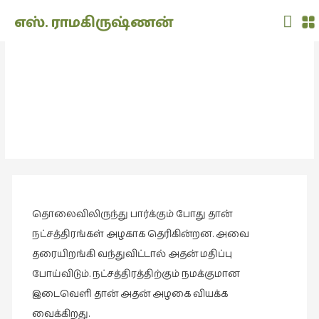
Main
எஸ். ராமகிருஷ்ணன்
Men
THE
DOLL
சிறிய உண்மைகள் 3 நட்சத்திரத்தின்
SHOW
நிழல்
(7)
சிறிய உண்மைகள்
Translation
(2)
அறிவிப்பு
(1,948)
தொலைவிலிருந்து பார்க்கும் போது தான்
அனுபவம்
(135)
நட்சத்திரங்கள் அழகாக தெரிகின்றன. அவை
தரையிறங்கி வந்துவிட்டால் அதன் மதிப்பு
அன்றாடம்
போய்விடும். நட்சத்திரத்திற்கும் நமக்குமான
(3)
இடைவெளி தான் அதன் அழகை வியக்க
ஆளுமை
வைக்கிறது.
(81)