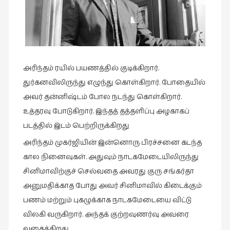
கவிதை
(29)
காந்தியின்
நிழலில்
(6)
அரிந்தம் ரயில் பயணத்தில் குடிக்கிறார்.
காமிக்ஸ்
துர்கனவிலிருந்து எழுந்து கொள்கிறார். போதையில்
(7)
அவர் தன்னிஷ்டம் போல நடந்து கொள்கிறார்.
காலைக்
உத்தரவு போடுகிறார். இந்தத் தத்தளிப்பு அழகாகப்
குறிப்புகள்
படத்தில் இடம் பெற்றிருக்கிறது
(31)
அரிந்தம் முகர்ஜியின் இன்னொரு பிரச்சனை கடந்த
குறுங்கதை
கால நினைவுகள். அதுவும் நாடகமேடையிலிருந்து
(149)
சினிமாவிற்குச் செல்வதை அவரது குரு சங்கர்தா
குறும்படம்
அனுமதிக்காத போது அவர் சினிமாவில் கிடைக்கும்
(13)
பணம் மற்றும் புகழுக்காக நாடகமேடையை விட்டு
குற்றமுகங்கள்
விலகி வருகிறார். அந்தக் குற்றவுணர்வு அவரை
(25)
வதைக்கிறது.