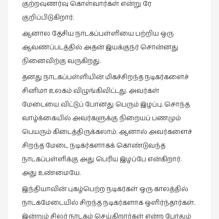
குற்றவுணர்வு கொள்வார்கள் என்று ரே
நாடகம்
குறிப்பிடுகிறார்.
(8)
ஆனால தேசிய நாடகப்பள்ளியை பற்றிய ஒரு
நாவல்கள்
ஆவணப்படத்தில் அதன் இயக்குநர் சொன்னது
(1)
நினைவிற்கு வருகிறது.
நாவல்கள்
தனது நாடகப்பள்ளியின் மிகச்சிறந்த நடிகர்களைச்
(40)
சினிமா உலகம் விழுங்கிவிட்டது. அவர்கள்
நினைவுகுறிப்பு
மேடையை விட்டுப் போனது பெரும் இழப்பு. சொந்த
(7)
வாழ்க்கையில் அவர்களுக்கு நிறையப் பணமும்
நுண்கலை
பெயரும் கிடைத்திருக்கலாம். ஆனால் அவர்களைச்
(5)
சிறந்த மேடை நடிகர்களாகக் கொண்டுவந்த
நுண்கலை
நாடகப்பள்ளிக்கு அது பெரிய இழப்பே என்கிறார்.
(11)
அது உண்மையே.
நூலக
இந்தியாவின் புகழ்பெற்ற நடிகர்கள் ஒரு காலத்தில்
மனிதர்கள்
நாடகமேடையில் சிறந்த நடிகர்களாக ஒளிர்ந்தார்கள்.
(32)
இன்றும் சிலர் நாடகம் செய்கிறார்கள் என்ற போதும்