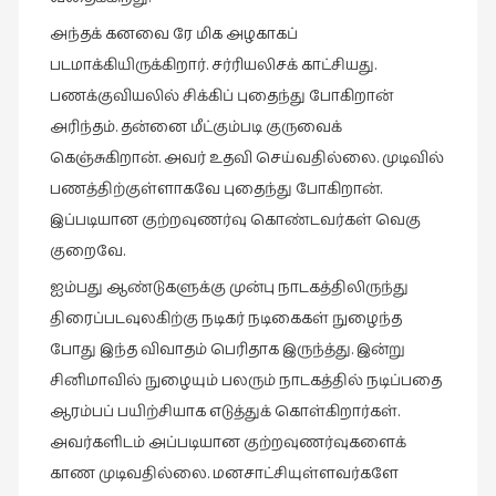
சிறிய
அந்தக் கனவை ரே மிக அழகாகப்
உண்மைகள்
படமாக்கியிருக்கிறார். சர்ரியலிசக் காட்சியது.
(6)
பணக்குவியலில் சிக்கிப் புதைந்து போகிறான்
சிறுகதை
அரிந்தம். தன்னை மீட்கும்படி குருவைக்
(138)
கெஞ்சுகிறான். அவர் உதவி செய்வதில்லை. முடிவில்
சினிமா
பணத்திற்குள்ளாகவே புதைந்து போகிறான்.
(565)
இப்படியான குற்றவுணர்வு கொண்டவர்கள் வெகு
சுழலும்
குறைவே.
பார்வைகள்
ஐம்பது ஆண்டுகளுக்கு முன்பு நாடகத்திலிருந்து
(1)
திரைப்படவுலகிற்கு நடிகர் நடிகைகள் நுழைந்த
தனிமை
போது இந்த விவாதம் பெரிதாக இருந்த்து. இன்று
கொண்டவர்கள்
சினிமாவில் நுழையும் பலரும் நாடகத்தில் நடிப்பதை
(1)
ஆரம்பப் பயிற்சியாக எடுத்துக் கொள்கிறார்கள்.
திரை
அவர்களிடம் அப்படியான குற்றவுணர்வுகளைக்
எழுத்து
காண முடிவதில்லை. மனசாட்சியுள்ளவர்களே
(4)