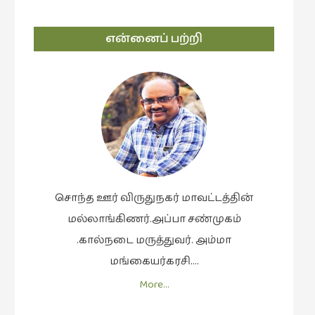
என்னைப் பற்றி
சொந்த ஊர் விருதுநகர் மாவட்டத்தின்
மல்லாங்கிணர்.அப்பா சண்முகம்
.கால்நடை மருத்துவர். அம்மா
மங்கையர்கரசி….
More…