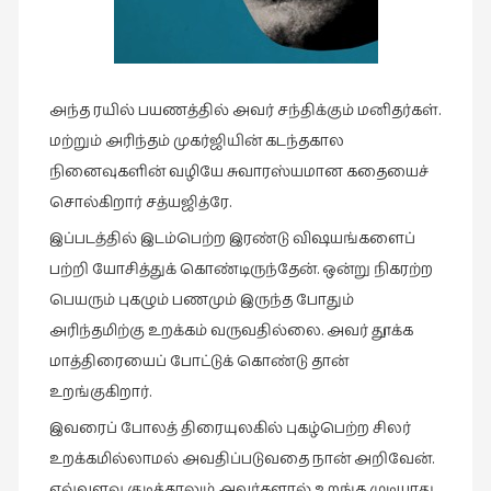
இலக்கியப்
பேருரைகள்
(7)
ஊடகம்
அந்த ரயில் பயணத்தில் அவர் சந்திக்கும் மனிதர்கள்.
(1)
மற்றும் அரிந்தம் முகர்ஜியின் கடந்தகால
எனக்குப்
நினைவுகளின் வழியே சுவாரஸ்யமான கதையைச்
பிடித்த
சொல்கிறார் சத்யஜித்ரே.
கதைகள்
இப்படத்தில் இடம்பெற்ற இரண்டு விஷயங்களைப்
(39)
பற்றி யோசித்துக் கொண்டிருந்தேன். ஒன்று நிகரற்ற
எனது
பெயரும் புகழும் பணமும் இருந்த போதும்
பரிந்துரைகள்
அரிந்தமிற்கு உறக்கம் வருவதில்லை. அவர் தூக்க
(5)
மாத்திரையைப் போட்டுக் கொண்டு தான்
ஓவியங்கள்
உறங்குகிறார்.
(47)
இவரைப் போலத் திரையுலகில் புகழ்பெற்ற சிலர்
ஓவியங்கள்
உறக்கமில்லாமல் அவதிப்படுவதை நான் அறிவேன்.
(53)
எவ்வளவு குடித்தாலும் அவர்களால் உறங்க முடியாது.