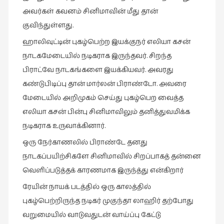
நேர்காணல்
அவர்கள் கவனம் சினிமாவின் மீது தான்
(4)
குவிந்துள்ளது.
படித்தவை
ஹாலிவுட்டின் புகழ்பெற்ற இயக்குநர் எலியா கசன்
(20)
நாடகமேடையில் நடிகராக இருந்தவர். சிறந்த
பயணங்கள்
பிராட்வே நாடகங்களை இயக்கியவர். அவரது
(24)
கண்டுபிடிப்பு தான் மார்லன் பிராண்டோ. அவரை
பரிந்துரை
மேடையில் அறிமுகம் செய்து புகழ்பெற வைத்த
(22)
எலியா கசன் பின்பு சினிமாவிலும் தனித்துவமிக்க
புகைப்படக்கலை
நடிகராக உருவாக்கினார்.
(1)
ஒரு நேர்காணலில் பிராண்டே தனது
புத்தக
நாடகப்பயிற்சிகளே சினிமாவில் சிறப்பாகத் தன்னை
கண்காட்சி2019
வெளிப்படுத்தக் காரணமாக இருந்த்து என்கிறார்
(2)
ரேயின் நாயக் படத்தில் ஒரு காலத்தில்
புத்தக
புகழ்பெற்றிருந்த நடிகர் முகுந்தா லாஹிர் தற்போது
விமர்சனம்
வறுமையில் வாடுவதுடன் வாய்ப்பு கேட்டு
(55)