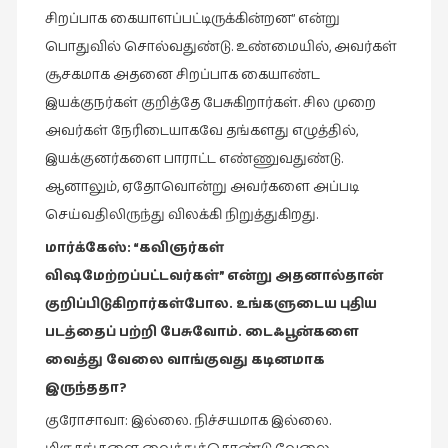
சிறப்பாக கையாளப்பட்டிருக்கின்றன” என்று
பொதுவில் சொல்வதுண்டு. உண்மையில், அவர்கள்
சூசகமாக அதனை சிறப்பாக கையாண்ட
இயக்குநர்கள் குறித்தே பேசுகிறார்கள். சில முறை
அவர்கள் நேரிடையாகவே தங்களது எழுத்தில்,
இயக்குனர்களை பாராட்ட எண்ணுவதுண்டு.
ஆனாலும், ஏதோவொன்று அவர்களை அப்படி
செய்வதிலிருந்து விலக்கி நிறுத்துகிறது.
மார்க்கேஸ்
: “
கவிஞர்கள்
விஷமேற்றப்பட்டவர்கள்
”
என்று
அதனால்தான்
குறிப்பிடுகிறார்கள்போல
.
உங்களுடைய
புதிய
படத்தைப்
பற்றி
பேசுவோம்
.
டைஃபூன்களை
வைத்து
வேலை
வாங்குவது
கடினமாக
இருந்ததா
?
குரோசாவா: இல்லை. நிச்சயமாக இல்லை.