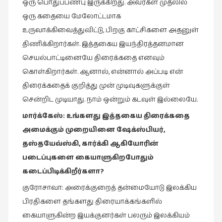
ஒரு பொதுப்பண்பு இருக்கிறது. அவர்கள் முதலில்
சிறிய
ஒரு கதையை மேலோட்டமாக
உண்மைகள்
உருவாக்கிவைத்துவிட்டு, பிறகு காட்சிகளை அதனுள்
(6)
திணிக்கிறார்கள். இத்தகைய இயந்திரத்தனமான
சிறுகதை
செயல்பாட்டினையே திரைக்கதை எனவும்
(138)
கொள்கிறார்கள். ஆனால், என்னால் அப்படி என்
சினிமா
திரைக்கதைக் குறித்து முன் முடிவுகளுக்குள்
(566)
சென்றிட முடியாது. நாம் ஒன்றும் கடவுள் இல்லையே.
சுழலும்
மார்க்கேஸ்
:
உங்களது
இத்தகைய
திரைக்கதை
பார்வைகள்
அமைக்கும்
முறையினை
ஷேக்ஸ்பியர்
,
(1)
தஸ்தயேவ்ஸ்கி
,
கார்க்கி
ஆகியோரின்
தனிமை
படைப்புகளை
கையாளுகிறபோதும்
கொண்டவர்கள்
கடைப்பிடிக்கிறீர்களா
?
(1)
குரோசாவா: அரைக்குறைத் தன்மையோடு இலக்கிய
திரை
பிரதிகளை தங்களது திரையாக்கங்களில்
எழுத்து
(4)
கையாளுகின்ற இயக்குனர்கள் பலரும் இலக்கியம்