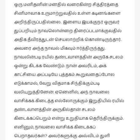
ஒரு மனிதனின் மனதில் வரைகின்ற சித்திரத்தை
நாடகம்
சினிமாவாக உருமாற்றுவதில் உள்ள கடினங்களை
(8)
அறிந்திருப்பதில்லை. இளைய இயக்குநர் ஒருவர்
நாவல்கள்
துப்பறியும் நாவலொன்றை திரைப்படமாக்குவதில்
(1)
அதிக தீவிரத்துடன் செயலாற்றிக் கொண்டிருந்தார்.
நாவல்கள்
அவரை அந்த நாவல் மிகவும் ஈர்த்திருந்தது.
(40)
நாவலின்படி ரயில் தண்டவாளத்தின் அருகே சடலம்
நினைவுகுறிப்பு
ஒன்று கிடக்க வேண்டும். நான் அவரிடம், அக்
(7)
காட்சியை அப்படியே புத்தகம் கூறுவதைப்போல
நுண்கலை
எடுக்காமல், வேறு விதமாக சிந்திக்கும்படி
(5)
வலியுறுத்தினேன். ஏனெனில், அந் நாவலை
நுண்கலை
வாசிக்கக் கிடைத்த எல்லோருக்கும் இறுதியில் ரயில்
(11)
தண்டவாளத்தின் அருகில்தான் சடலம்
நூலக
கிடைக்கப்பெறும் என்று உறுதியாக தெரிந்திருக்கும்.
மனிதர்கள்
எனினும், நாவலை வாசிக்க கிடைக்கப்
(32)
பெறாதவர்கள்? அவர்களுக்கு அவ்விடம் துளி