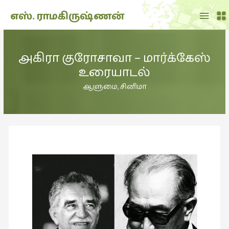
Main
எஸ். ராமகிருஷ்ணன்
Menu
THE
DOLL
அகிரா குரோசாவா – மார்க்கேஸ்
SHOW
உரையாடல்
(7)
ஆளுமை
,
சினிமா
Translation
(2)
அறிவிப்பு
(1,949)
அனுபவம்
(135)
அன்றாடம்
(3)
ஆளுமை
(81)