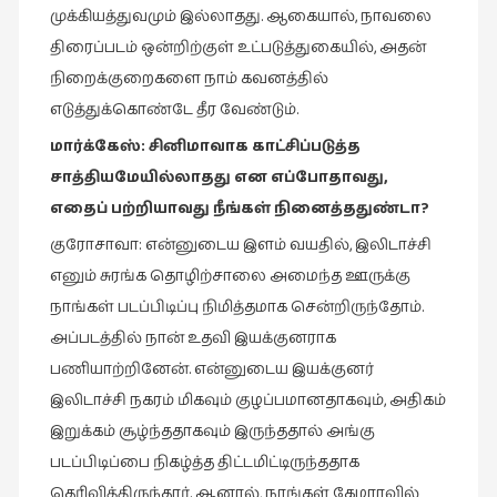
நேர்காணல்
முக்கியத்துவமும் இல்லாதது. ஆகையால், நாவலை
(4)
திரைப்படம் ஒன்றிற்குள் உட்படுத்துகையில், அதன்
படித்தவை
நிறைக்குறைகளை நாம் கவனத்தில்
(20)
எடுத்துக்கொண்டே தீர வேண்டும்.
பயணங்கள்
மார்க்கேஸ்
:
சினிமாவாக
காட்சிப்படுத்த
(24)
சாத்தியமேயில்லாதது
என
எப்போதாவது
,
பரிந்துரை
எதைப்
பற்றியாவது
நீங்கள்
நினைத்ததுண்டா
?
(22)
குரோசாவா: என்னுடைய இளம் வயதில், இலிடாச்சி
புகைப்படக்கலை
எனும் சுரங்க தொழிற்சாலை அமைந்த ஊருக்கு
(1)
நாங்கள் படப்பிடிப்பு நிமித்தமாக சென்றிருந்தோம்.
அப்படத்தில் நான் உதவி இயக்குனராக
புத்தக
கண்காட்சி2019
பணியாற்றினேன். என்னுடைய இயக்குனர்
(2)
இலிடாச்சி நகரம் மிகவும் குழப்பமானதாகவும், அதிகம்
இறுக்கம் சூழ்ந்ததாகவும் இருந்ததால் அங்கு
புத்தக
விமர்சனம்
படப்பிடிப்பை நிகழ்த்த திட்டமிட்டிருந்ததாக
(55)
தெரிவித்திருந்தார். ஆனால், நாங்கள் கேமராவில்