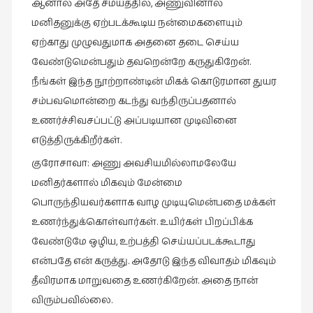
ஆனால் அதே சமயத்தில், அணுவினால்
மனிதனுக்கு ஏற்படக்கூடிய நன்மைகளையும்
ஏற்காது முழுவதுமாக அதனை தடை செய்ய
வேண்டுமென்பதும் தவறென்றே கருதுகிறேன்.
நீங்கள் இந்த நூற்றாண்டின் மிகக் கொடுரமான துயர
சம்பவமொன்றை கடந்து வந்திருப்பதனால்
உணர்ச்சிவசப்பட்டு அப்படியான முடிவினை
எடுத்திருக்கிறீர்கள்.
குரோசாவா: அணு அவசியமில்லாமலேயே
மனிதர்களால் மிகவும் மேன்மை
பொருந்தியவர்களாக வாழ முடியுமென்பதை மக்கள்
உணர்ந்துக்கொள்வார்கள். உயிர்கள் பிறப்பிக்க
வேண்டுமே ஒழிய, உற்பத்தி செய்யப்படக்கூடாது
என்பதே என் கருத்து. அதோடு இந்த விவாதம் மிகவும்
தீவிரமாக மாறுவதை உணர்கிறேன். அதை நான்
விரும்பவில்லை.