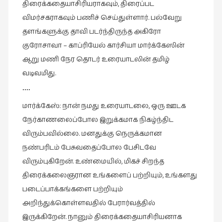
திரைக்கதையாசிரியராகவும், திரைப்பட
இலக்கியப்
விமர்சகராகவும் பணிச் செய்துள்ளார். பல்வேறு
பேருரைகள்
(7)
தளங்களுக்கு தாவி படர்ந்திருந்த அகிரோ
குரோசாவா – காப்ரியேல் கார்சியா மார்க்கேஸின்
ஊடகம்
ஆறு மணி நேர தொடர் உரையாடலின் தமிழ்
(1)
வடிவமிது.
எனக்குப்
பிடித்த
••••
கதைகள்
மார்க்கேஸ்: நான் நமது உரையாடலை, ஒரு ஊடக
(39)
நேர்காணலைப்போல இறுக்கமாக நிகழ்ந்திட
எனது
விரும்பவில்லை. மனதுக்கு நெருக்கமான
பரிந்துரைகள்
நண்பரிடம் பேசுவதைப்போல பேசிடவே
(5)
விரும்புகிறேன். உண்மையில், மிகச் சிறந்த
ஓவியங்கள்
திரைக்கலைஞரான உங்களைப் பற்றியும், உங்களது
(47)
படைப்பாக்கங்களை பற்றியும்
ஓவியங்கள்
அறிந்துக்கொள்ளவதில் பேரார்வத்தில்
(53)
இருக்கிறேன். நானும் திரைக்கதையாசிரியனாக