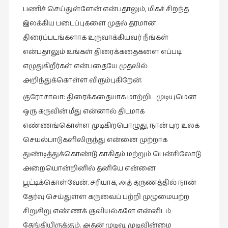
பணிச் செய்துள்ளேன் என்பதாலும், மிகச் சிறந்த
கட்டுரைகள்
(1)
இலக்கிய படைப்புகளை முதல் தரமான
திரைப்படங்களாக உருவாக்கியவர் நீங்கள்
கட்டுரைகள்
என்பதாலும் உங்கள் திரைக்கதைகளை எப்படி
(7)
எழுதுகிறீர்கள் என்பதையே முதலில்
கதைகள்
அறிந்துக்கொள்ள விரும்புகிறேன்.
செல்லும்
பாதை
குரோசாவா: திரைக்கதையாக மாற்றிட முடியுமென
(10)
ஒரு கருவின் மீது என்னால் திடமாக
கல்வி
எண்ணங்கொள்ள முடிகிறபொழுது, நான் புற உலக
(1)
செயல்பாடுகளிலிருந்து என்னை முற்றாக
துண்டித்துக்கொண்டு காகிதம் மற்றும் பென்சிலோடு
கல்வி
(16)
அறையொன்றினில் தனியே என்னை
பூட்டிக்கொள்வேன். சரியாக, அத் தருணத்தில் நான்
கவிஞனும்
தேர்வு செய்துள்ள கருவைப் பற்றி முழுமையற்ற
கவிதையும்
(4)
சிறுசிறு எண்ணக் குவியல்களே என்னிடம்
தேங்கியிருக்கும். அதன் முடிவு, முடிவின்மை