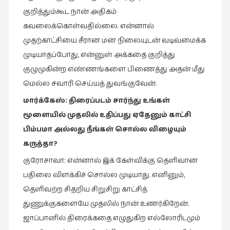
கவிதை
குறித்தும்கூட நான் அதிகம்
(29)
கவலைக்கொள்வதில்லை. என்னால்
காந்தியின்
முதற்காட்சியை சீரான மன நிலையுடன் வடிவமைக்க
நிழலில்
முடியாதப்போது, என்னுள் அக்கதை குறித்து
(6)
குழுமுகின்ற எண்ணங்களை பிணைத்து அதன் மீது
காமிக்ஸ்
மெல்ல சவாரி செய்யத் துவங்குவேன்.
(7)
மார்க்கேஸ்
:
திரைப்படம்
சார்ந்து
உங்கள்
காலைக்
மூளையில்
முதலில்
உதிப்பது
ஏதேனும்
காட்சி
குறிப்புகள்
(31)
பிம்பமா
அல்லது
நீங்கள்
சொல்ல
விழையும்
கருத்தா
?
குறுங்கதை
(149)
குரோசாவா: என்னால் இக் கேள்விக்கு தெளிவான
பதிலை விளக்கிச் சொல்ல முடியாது. எனினும்,
குறும்படம்
தெளிவற்ற சிதறிய சிறுசிறு காட்சித்
(13)
துணுக்குகளையே முதலில் நான் உணர்கிறேன்.
குற்றமுகங்கள்
ஜாப்பானில் திரைக்கதை எழுதுகிற எல்லோரிடமும்
(25)