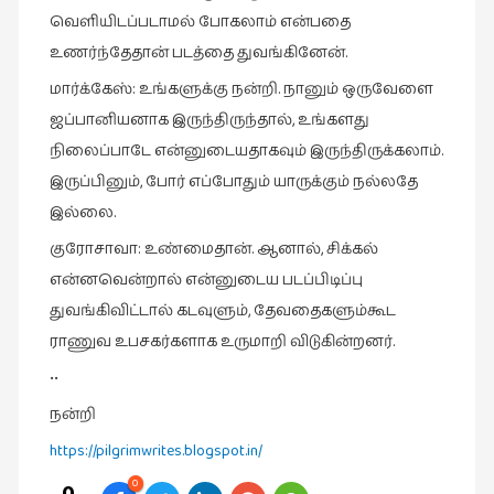
வெளியிடப்படாமல் போகலாம் என்பதை
உணர்ந்தேதான் படத்தை துவங்கினேன்.
மார்க்கேஸ்: உங்களுக்கு நன்றி. நானும் ஒருவேளை
ஜப்பானியனாக இருந்திருந்தால், உங்களது
நிலைப்பாடே என்னுடையதாகவும் இருந்திருக்கலாம்.
இருப்பினும், போர் எப்போதும் யாருக்கும் நல்லதே
இல்லை.
குரோசாவா: உண்மைதான். ஆனால், சிக்கல்
என்னவென்றால் என்னுடைய படப்பிடிப்பு
துவங்கிவிட்டால் கடவுளும், தேவதைகளும்கூட
ராணுவ உபசகர்களாக உருமாறி விடுகின்றனர்.
••
நன்றி
https://pilgrimwrites.blogspot.in/
0
0