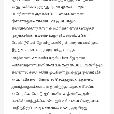
ஜப்பானிய மக்கள் எண்ணற்ற சித்தரவதைகளை
அனுபவிக்க நேர்ந்தது. நான் இவை யாவுமே
போரினால் உருவாக்கப்பட்டவைகளே என
நினைத்துக்கொண்டேன். இப்போதும்
என்றாவதொரு நாள் அமெரிக்கா தான் இழைத்த
குரூரத்திற்காக மனம் வருந்தி மன்னிப்பு கோர
வேண்டுமென்றே விரும்புகிறேன். அதுவரையிலும்,
இந்த துயர வரலாறு முடிவுக்கு வராது.
மார்க்கேஸ்: சக மனித நேசிப்பின் மீது நான்
கொண்டுள்ள பற்றினை உங்களுடைய படங்களிலும்
என்னால் கண்டுணர முடிகின்றது. அணு குண்டு வீசி
அப்பாவிகளை கொலை செய்ததும், அத்தகைய
துயரத்தை மக்கள் மனதிலிருந்து மழுங்க செய்ய
அமெரிக்காவோடு, ஜப்பானிய அதிகாரிகளும்
கைக்கோர்த்துக்கொண்டதும் உங்களை வெகுவாக
பாதித்திருப்பதை என்னால் உணர முடிகிறது.