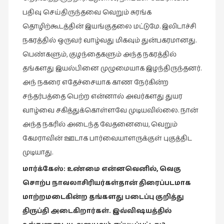
பதிவு செய்திருந்தவை வெறும் சுரங்க
புத்தகக்
காட்சி
தொழிற்கூடத்தின் இயங்குதலை மட்டுமே. இலிடாச்சி
தினங்கள்
நகரத்தில் ஒருவர் வாழ்வது மிகவும் துன்பகரமானது.
(4)
பெண்களும், குழந்தைகளும் அந்த நகரத்தில்
புனைவுக்குறிப்புகள்
தங்களது இயல்பினை முழுமையாக இழந்திருந்தனர்.
(1)
அந் நகரை எதேச்சையாக காண நேர்கின்ற
சந்தர்பத்தை பெற்ற என்னால் அவர்களது துயர
பெயரற்ற
மேகம்
வாழ்வை சகித்துக்கொள்ளவே முடியவில்லை. நான்
(2)
அந்த நகரில் அடைந்த வேதனையை, வெறும்
கேமராவின் ஊடாக பார்வையாளருக்குள் புகுத்திட
மூத்தோர்
பாடல்
முடியாது.
(4)
மார்க்கேஸ்
:
உண்மை
என்னவெனில்
,
வெகு
மொழி
சொற்ப
நாவலாசிரியர்கள்தான்
திரைப்படமாக
(2)
மாற்றமடைகின்ற
தங்களது
படைப்பு
குறித்து
மொழியாக்கம்
திருப்தி
அடைகிறார்கள்
.
இவ்விஷயத்தில்
(19)