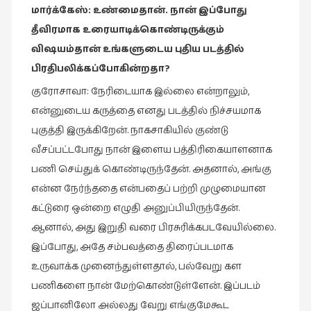
மார்க்கேஸ்
:
உண்மைதான்
.
நான்
இப்போது
தீவிரமாக
உரையாடிக்கொண்டிருக்கும்
விஷயம்தான்
உங்களுடைய
புதிய
படத்தில்
பிரதிபலிக்கப்போகின்றதா
?
குரோசாவா: நேரிடையாக இல்லை என்றாலும்,
என்னுடைய கருத்தை எனது படத்தில் நிச்சயமாக
புகுத்தி இருக்கிறேன். நாகசாகியில் குண்டு
வீசப்பட்டபோது நான் இளைய பத்திரிகையாளனாக
பணி செய்துக் கொண்டிருந்தேன். அதனால், அங்கு
என்ன நேர்ந்ததை என்பதைப் பற்றி முழுமையான
கட்டுரை ஒன்றை எழுதி அனுப்பியிருந்தேன்.
ஆனால், அது இறுதி வரை பிரசுரிக்கபடவேயில்லை.
இப்போது, அதே சம்பவத்தை திரைப்படமாக
உருவாக்க முனைந்துள்ளதால், பல்வேறு கள
பணிகளை நான் மேற்கொண்டுள்ளேன். இப்படம்
ஜப்பானிலோ அல்லது வேறு எங்குமேகூட