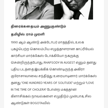
இசை
(23)
இணையதளம்
திரைக்கதையும் அணுகுண்டும்
(23)
தமிழில்: ராம் முரளி
இந்திய
இலக்கியம்
1990 ஆம் ஆண்டு அக்டோபர் மாதத்தில், உலக
(4)
புகழ்பெற்ற கொலம்பிய எழுத்தாளரான காப்ரியேல்
கார்சியா மார்க்கேஸ் டோக்கியோ நகருக்கு
இயற்கை
(34)
சென்றிருந்தபோது, RHAPSODY IN AUGEST எனும் தனது
புதிய படத்தை இயக்கிக் கொண்டிருந்த அகிரா
இலக்கியம்
குரோசாவாவை சந்தித்து உரையாடினார். மார்க்கேஸ்
(729)
தனது “ONE HUNDRED YEARS OF SOLITUDE” மற்றும் “LOVE
இன்னொரு
IN THE TIME OF CHOLERA” போன்ற மகத்தான
கவிதை
கிளாசிக்கல் நாவல்களை எழுதிடும் முன்பாக, சில
(1)
ஆண்டுகள் BOGOTAவில்
உலக