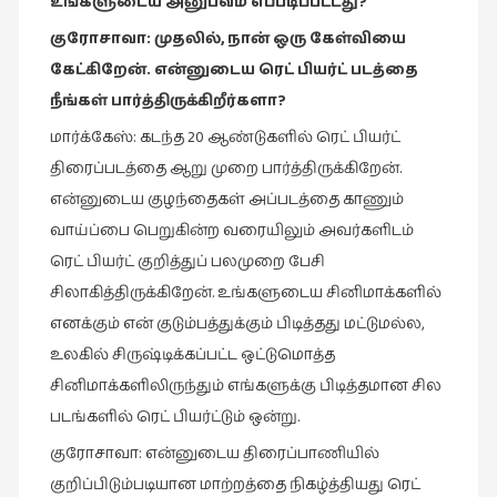
உங்களுடைய
அனுபவம்
எப்படிப்பட்டது
?
வரலாறு
குரோசாவா
:
முதலில்
,
நான்
ஒரு
கேள்வியை
(2)
கேட்கிறேன்
.
என்னுடைய
ரெட்
பியர்ட்
படத்தை
வரலாறு
நீங்கள்
பார்த்திருக்கிறீர்களா
?
(4)
மார்க்கேஸ்: கடந்த 20 ஆண்டுகளில் ரெட் பியர்ட்
வாசிப்பில்
திரைப்படத்தை ஆறு முறை பார்த்திருக்கிறேன்.
இன்று
என்னுடைய குழந்தைகள் அப்படத்தை காணும்
(1)
வாய்ப்பை பெறுகின்ற வரையிலும் அவர்களிடம்
விமர்சனம்
ரெட் பியர்ட் குறித்துப் பலமுறை பேசி
(19)
சிலாகித்திருக்கிறேன். உங்களுடைய சினிமாக்களில்
எனக்கும் என் குடும்பத்துக்கும் பிடித்தது மட்டுமல்ல,
விளையாட்டு
(2)
உலகில் சிருஷ்டிக்கப்பட்ட ஒட்டுமொத்த
சினிமாக்களிலிருந்தும் எங்களுக்கு பிடித்தமான சில
ஷேக்ஸ்பியரின்
படங்களில் ரெட் பியர்ட்டும் ஒன்று.
உலகம்
(1)
குரோசாவா: என்னுடைய திரைப்பாணியில்
குறிப்பிடும்படியான மாற்றத்தை நிகழ்த்தியது ரெட்