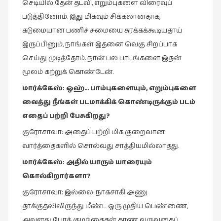
செடியில் தேன் தடவி, எறும்புகளை விரைவுப்
படுத்தினோம். இது மிகவும் சிக்கலானதாக,
கடுமையான பணிச் சுமையை சுரக்கக்கூடியதாய்
இருப்பினும், நாங்கள் இதனை வெகு சிறப்பாக
செய்து முடித்தோம். நான் பல பாடங்களை இதன்
மூலம் கற்றுக் கொண்டேன்.
மார்க்கேஸ்
:
ஒஹ்
…
பாம்புகளையும்
,
எறும்புகளை
வைத்து
நீங்கள்
படமாக்கிக்
கொண்டிருக்கும்
படம்
எதைப்
பற்றி
பேசுகிறது
?
குரோசாவா: அதைப் பற்றி மிக குறைவான
வார்த்தைகளில் சொல்வது சாத்தியமில்லாதது.
மார்க்கேஸ்
:
அதில்
யாரும்
யாரையும்
கொல்கிறார்களா
?
குரோசாவா: இல்லை. நாகசாகி அணு
தாக்குதலிலிருந்து மீண்ட ஒரு முதிய பெண்ணை,
அவளது பேரக் குழந்தைகள் காண வருவதைப்