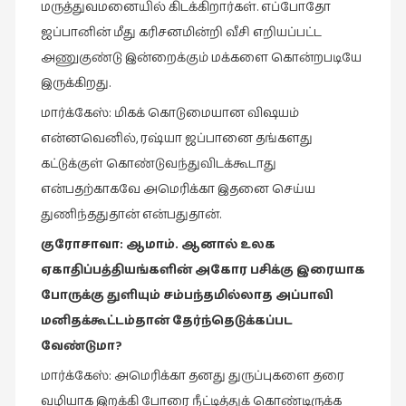
மருத்துவமனையில் கிடக்கிறார்கள். எப்போதோ
ஜப்பானின் மீது கரிசனமின்றி வீசி எறியப்பட்ட
அணுகுண்டு இன்றைக்கும் மக்களை கொன்றபடியே
இருக்கிறது.
மார்க்கேஸ்: மிகக் கொடுமையான விஷயம்
என்னவெனில், ரஷ்யா ஜப்பானை தங்களது
கட்டுக்குள் கொண்டுவந்துவிடக்கூடாது
என்பதற்காகவே அமெரிக்கா இதனை செய்ய
துணிந்ததுதான் என்பதுதான்.
குரோசாவா
:
ஆமாம்
.
ஆனால்
உலக
ஏகாதிப்பத்தியங்களின்
அகோர
பசிக்கு
இரையாக
போருக்கு
துளியும்
சம்பந்தமில்லாத
அப்பாவி
மனிதக்கூட்டம்தான்
தேர்ந்தெடுக்கப்பட
வேண்டுமா
?
மார்க்கேஸ்: அமெரிக்கா தனது துருப்புகளை தரை
வழியாக இறக்கி போரை நீட்டித்துக் கொண்டிருக்க