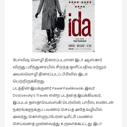
இசை
(23)
இணையதளம்
(23)
இந்திய
இலக்கியம்
(4)
போலீஷ் மொழி திரைப்படமான இடா ஆஸ்கார்
இயற்கை
விருது பரிந்துரையில் சிறந்த ஒளிப்பதிவு மற்றும்
(34)
அயல்மொழி திரைப்படப் பிரிவில் இடம்
பெற்றிருக்கிறது.
இலக்கியம்
படத்தின் இயக்குனர் Paweł Pawlikowski. இவர்
(729)
Dostoevsky’s Travels என்ற படத்தை இயக்கியவர்,
இன்னொரு
இப்படம் தஸ்தாயெவ்ஸ்கி பெர்லின், பாரீஸ், லண்டன்
கவிதை
நகரங்களுக்குப் பயணம் செய்த அதே வழியில்
(1)
அவரது கொள்ளுப்பேரன் டிமிட்ரி பயணம்
உலக
செய்வதை முன்வைத்து உருவாக்கபட்டது. இடா