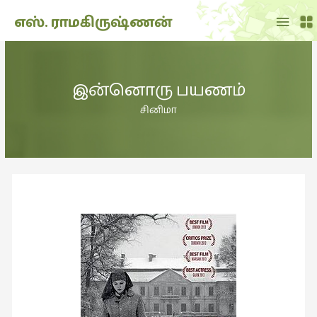
Main
எஸ். ராமகிருஷ்ணன்
Menu
THE
DOLL
இன்னொரு பயணம்
SHOW
(7)
சினிமா
Translation
(2)
அறிவிப்பு
(1,948)
அனுபவம்
(135)
அன்றாடம்
(3)
ஆளுமை
(81)