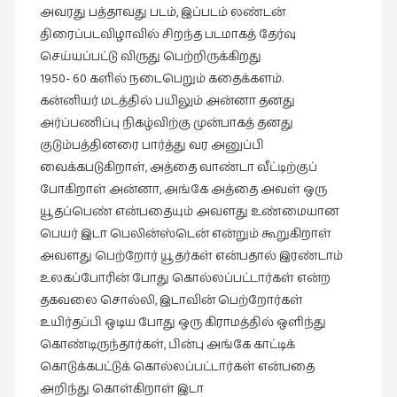
இலக்கியப்
அவரது பத்தாவது படம், இப்படம் லண்டன்
பேருரைகள்
திரைப்படவிழாவில் சிறந்த படமாகத் தேர்வு
(7)
செய்யப்பட்டு விருது பெற்றிருக்கிறது
1950- 60 களில் நடைபெறும் கதைக்களம்.
ஊடகம்
கன்னியர் மடத்தில் பயிலும் அன்னா தனது
(1)
அர்ப்பணிப்பு நிகழ்விற்கு முன்பாகத் தனது
எனக்குப்
குடும்பத்தினரை பார்த்து வர அனுப்பி
பிடித்த
வைக்கபடுகிறாள், அத்தை வாண்டா வீட்டிற்குப்
கதைகள்
போகிறாள் அன்னா, அங்கே அத்தை அவள் ஒரு
(39)
யூதப்பெண் என்பதையும் அவளது உண்மையான
பெயர் இடா பெலின்ஸ்டென் என்றும் கூறுகிறாள்
எனது
அவளது பெற்றோர் யூதர்கள் என்பதால் இரண்டாம்
பரிந்துரைகள்
உலகப்போரின் போது கொல்லப்பட்டார்கள் என்ற
(5)
தகவலை சொல்லி, இடாவின் பெற்றோர்கள்
ஓவியங்கள்
உயிர்தப்பி ஒடிய போது ஒரு கிராமத்தில் ஒளிந்து
(47)
கொண்டிருந்தார்கள், பின்பு அங்கே காட்டிக்
ஓவியங்கள்
கொடுக்கபட்டுக் கொல்லப்பட்டார்கள் என்பதை
(53)
அறிந்து கொள்கிறாள் இடா