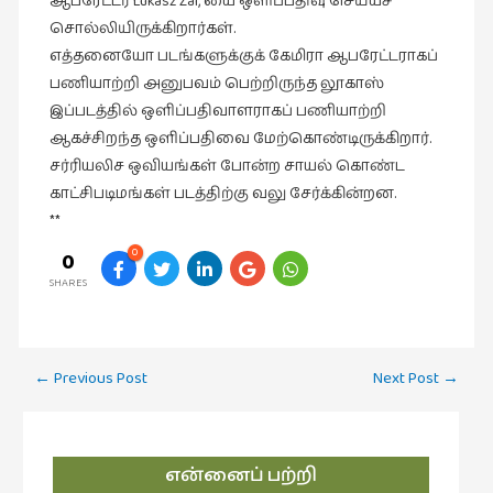
ஆபரேட்டர் Lukasz Zal, யை ஒளிப்பதிவு செய்யச்
சிறிய
சொல்லியிருக்கிறார்கள்.
உண்மைகள்
எத்தனையோ படங்களுக்குக் கேமிரா ஆபரேட்டராகப்
(6)
பணியாற்றி அனுபவம் பெற்றிருந்த லூகாஸ்
சிறுகதை
இப்படத்தில் ஒளிப்பதிவாளராகப் பணியாற்றி
(138)
ஆகச்சிறந்த ஒளிப்பதிவை மேற்கொண்டிருக்கிறார்.
சர்ரியலிச ஒவியங்கள் போன்ற சாயல் கொண்ட
சினிமா
காட்சிபடிமங்கள் படத்திற்கு வலு சேர்க்கின்றன.
(565)
**
சுழலும்
0
0
பார்வைகள்
SHARES
(1)
தனிமை
கொண்டவர்கள்
Post
←
Previous Post
Next Post
→
(1)
navigation
திரை
எழுத்து
என்னைப் பற்றி
(4)