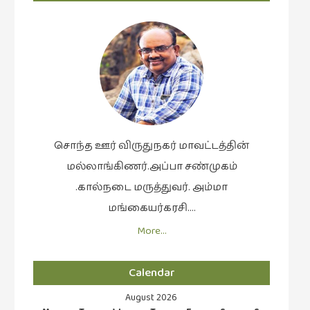
நாடகம்
(8)
நாவல்கள்
(1)
நாவல்கள்
(40)
நினைவுகுறிப்பு
சொந்த ஊர் விருதுநகர் மாவட்டத்தின்
(7)
மல்லாங்கிணர்.அப்பா சண்முகம்
நுண்கலை
.கால்நடை மருத்துவர். அம்மா
(5)
மங்கையர்கரசி….
நுண்கலை
More…
(11)
நூலக
Calendar
மனிதர்கள்
(32)
August 2026