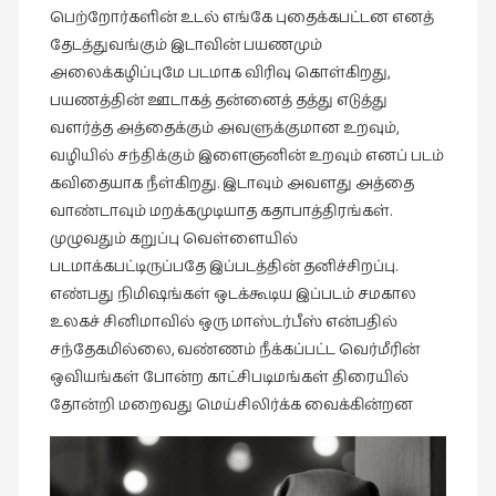
பெற்றோர்களின் உடல் எங்கே புதைக்கபட்டன எனத்
கட்டுரைகள்
தேடத்துவங்கும் இடாவின் பயணமும்
(1)
அலைக்கழிப்புமே படமாக விரிவு கொள்கிறது,
கட்டுரைகள்
பயணத்தின் ஊடாகத் தன்னைத் தத்து எடுத்து
(7)
வளர்த்த அத்தைக்கும் அவளுக்குமான உறவும்,
கதைகள்
வழியில் சந்திக்கும் இளைஞனின் உறவும் எனப் படம்
செல்லும்
கவிதையாக நீள்கிறது. இடாவும் அவளது அத்தை
பாதை
வாண்டாவும் மறக்கமுடியாத கதாபாத்திரங்கள்.
(10)
முழுவதும் கறுப்பு வெள்ளையில்
படமாக்கபட்டிருப்பதே இப்படத்தின் தனிச்சிறப்பு.
கல்வி
எண்பது நிமிஷங்கள் ஒடக்கூடிய இப்படம் சமகால
(1)
உலகச் சினிமாவில் ஒரு மாஸ்டர்பீஸ் என்பதில்
கல்வி
சந்தேகமில்லை, வண்ணம் நீக்கப்பட்ட வெர்மீரின்
(16)
ஒவியங்கள் போன்ற காட்சிபடிமங்கள் திரையில்
கவிஞனும்
தோன்றி மறைவது மெய்சிலிர்க்க வைக்கின்றன
கவிதையும்
(4)