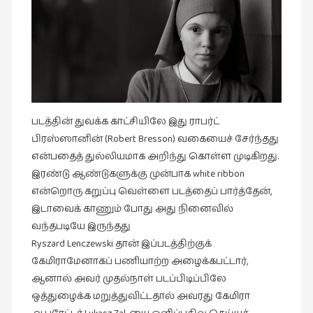
கவிதை
(29)
காந்தியின்
நிழலில்
(6)
காமிக்ஸ்
(7)
படத்தின் துவக்க காட்சியிலே இது ராபர்ட்
பிரஸ்ஸானின் (Robert Bresson) வகையைச் சேர்ந்தது
காலைக்
என்பதைத் துல்லியமாக அறிந்து கொள்ள முடிகிறது.
குறிப்புகள்
இரண்டு ஆண்டுகளுக்கு முன்பாக white ribbon
(31)
என்றொரு கறுப்பு வெள்ளை படத்தைப் பார்த்தேன்,
குறுங்கதை
இடாவைக் காணும் போது அது நினைவில்
(149)
வந்தபடியே இருந்தது
குறும்படம்
Ryszard Lenczewski தான் இப்படத்திற்குக்
(13)
கேமிராமேனாகப் பணியாற்ற அழைக்கபட்டார்,
ஆனால் அவர் முதல்நாள் படப்பிடிப்பிலே
குற்றமுகங்கள்
ஒத்துழைக்க மறுத்துவிட்டதால் அவரது கேமிரா
(25)