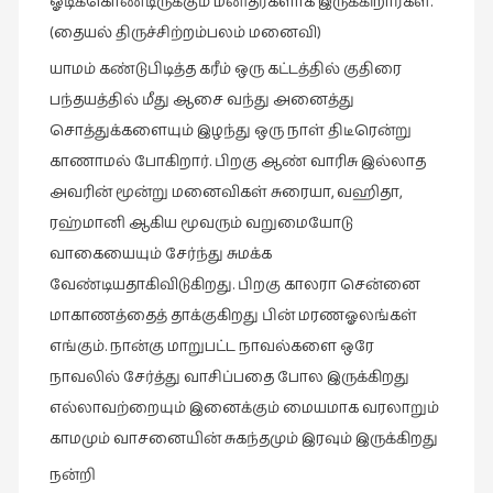
ஓடிக்கொண்டிருக்கும் மனிதர்களாக இருக்கிறார்கள்.
நாடகம்
(தையல் திருச்சிற்றம்பலம் மனைவி)
(8)
யாமம் கண்டுபிடித்த கரீம் ஒரு கட்டத்தில் குதிரை
நாவல்கள்
பந்தயத்தில் மீது ஆசை வந்து அனைத்து
(1)
சொத்துக்களையும் இழந்து ஒரு நாள் திடீரென்று
நாவல்கள்
காணாமல் போகிறார். பிறகு ஆண் வாரிசு இல்லாத
(40)
அவரின் மூன்று மனைவிகள் சுரையா, வஹிதா,
நினைவுகுறிப்பு
ரஹ்மானி ஆகிய மூவரும் வறுமையோடு
(7)
வாகையையும் சேர்ந்து சுமக்க
நுண்கலை
வேண்டியதாகிவிடுகிறது. பிறகு காலரா சென்னை
(5)
மாகாணத்தைத் தாக்குகிறது பின் மரணஓலங்கள்
எங்கும். நான்கு மாறுபட்ட நாவல்களை ஒரே
நுண்கலை
(11)
நாவலில் சேர்த்து வாசிப்பதை போல இருக்கிறது
எல்லாவற்றையும் இனைக்கும் மையமாக வரலாறும்
நூலக
காமமும் வாசனையின் சுகந்தமும் இரவும் இருக்கிறது
மனிதர்கள்
(32)
நன்றி