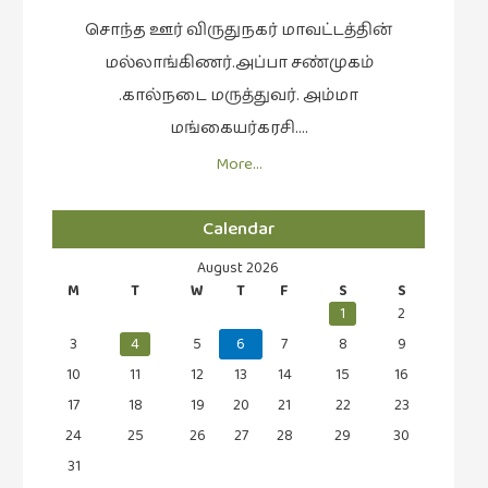
புத்தகக்
சொந்த ஊர் விருதுநகர் மாவட்டத்தின்
காட்சி
மல்லாங்கிணர்.அப்பா சண்முகம்
தினங்கள்
.கால்நடை மருத்துவர். அம்மா
(4)
மங்கையர்கரசி….
புனைவுக்குறிப்புகள்
More…
(1)
பெயரற்ற
Calendar
மேகம்
(2)
August 2026
M
T
W
T
F
S
S
மூத்தோர்
1
2
பாடல்
3
4
5
6
7
8
9
(4)
10
11
12
13
14
15
16
மொழி
17
18
19
20
21
22
23
(2)
24
25
26
27
28
29
30
மொழியாக்கம்
31
(19)