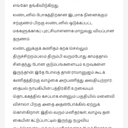
சிறிய
எங்கோ தங்கிவிடுகிறது.
உண்மைகள்
லண்டனில் போகத்திற்கான இடமாக நினைக்கும்
(6)
சற்குணம் பிறகு லண்டனில் ஒடுக்கப்பட்ட
சிறுகதை
மக்களுக்காகப் புரட்சியாளனாக மாறுவது வியப்பான
(138)
தருணம்.
சினிமா
லண்டனுக்குக் கணிதம் கற்க செல்லும்
(565)
திருச்சிற்றம்பலம் திரும்பி வரும்போது காமத்தால்
சுழலும்
சிதைந்து போன குடும்பங்களையும் உறவுகளை
பார்வைகள்
இருந்தான். இதே போலத் தான் ராமானுஜம் கூடக்
(1)
கணிதத்திற்கு வாழ்கை அற்பணித்து அவதியுற்றார்.
தனிமை
தையல் நாயகியின் பத்திரகிரி உறவையும்
கொண்டவர்கள்
தொடக்கத்தில் கசப்பாக என்னும் பகுதியில் மனைவி
(1)
விசாலா பிறகு அதை அதன்போக்கில் ஏற்றுக்
திரை
கொள்கிறாள். இதில் வரும் மனிதர்கள், வாழ்வு தன்
எழுத்து
கையின் கட்டுப்பாட்டில் இருந்து நழுவிய
(4)