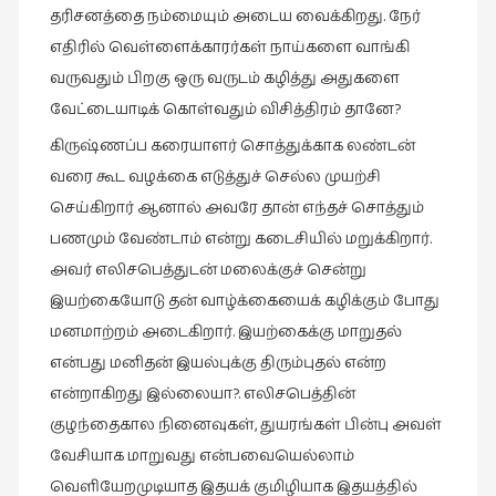
கவிதை
தரிசனத்தை நம்மையும் அடைய வைக்கிறது. நேர்
(29)
எதிரில் வெள்ளைக்காரர்கள் நாய்களை வாங்கி
காந்தியின்
வருவதும் பிறகு ஒரு வருடம் கழித்து அதுகளை
நிழலில்
வேட்டையாடிக் கொள்வதும் விசித்திரம் தானே?
(6)
கிருஷ்ணப்ப கரையாளர் சொத்துக்காக லண்டன்
காமிக்ஸ்
வரை கூட வழக்கை எடுத்துச் செல்ல முயற்சி
(7)
செய்கிறார் ஆனால் அவரே தான் எந்தச் சொத்தும்
காலைக்
பணமும் வேண்டாம் என்று கடைசியில் மறுக்கிறார்.
குறிப்புகள்
அவர் எலிசபெத்துடன் மலைக்குச் சென்று
(31)
இயற்கையோடு தன் வாழ்க்கையைக் கழிக்கும் போது
குறுங்கதை
மனமாற்றம் அடைகிறார். இயற்கைக்கு மாறுதல்
(149)
என்பது மனிதன் இயல்புக்கு திரும்புதல் என்ற
குறும்படம்
என்றாகிறது இல்லையா?. எலிசபெத்தின்
(13)
குழந்தைகால நினைவுகள், துயரங்கள் பின்பு அவள்
குற்றமுகங்கள்
வேசியாக மாறுவது என்பவையெல்லாம்
(25)
வெளியேறமுடியாத இதயக் குமிழியாக இதயத்தில்