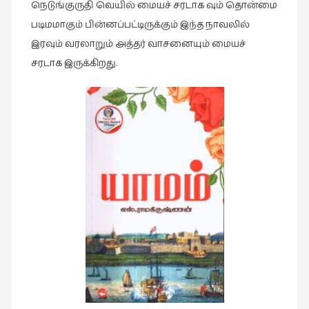
நெடுங்குருதி வெயில் மையச் சரடாக வும் தொன்மை
இசை
படிமமாகும் பின்னப்பட்டிருக்கும் இந்த நாவலில்
(23)
இரவும் வரலாறும் அத்தர் வாசனையும் மையச்
இணையதளம்
சரடாக இருக்கிறது.
(23)
இந்திய
இலக்கியம்
(4)
இயற்கை
(34)
இலக்கியம்
(729)
இன்னொரு
கவிதை
(1)
உலக