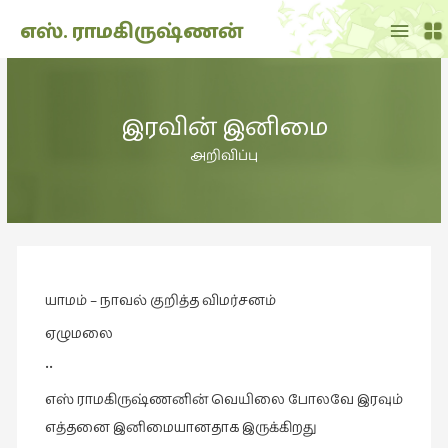
Main
எஸ். ராமகிருஷ்ணன்
Menu
THE
DOLL
இரவின் இனிமை
SHOW
(7)
அறிவிப்பு
Translation
(2)
அறிவிப்பு
(1,948)
யாமம் – நாவல் குறித்த விமர்சனம்
அனுபவம்
(135)
ஏழுமலை
அன்றாடம்
••
(3)
எஸ் ராமகிருஷ்ணனின் வெயிலை போலவே இரவும்
ஆளுமை
எத்தனை இனிமையானதாக இருக்கிறது
(81)