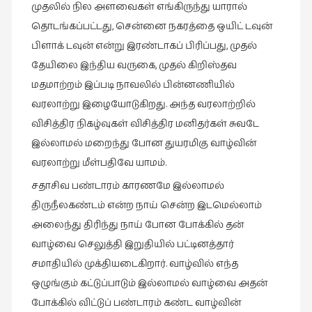
முதலில் நில அளவைகள் எங்கிருந்து யாரால்
கட்டுரைகள்
தொடங்கப்பட்டது, சென்னை நகரத்தை ஒயிட் டவுன்
(1)
பிளாக் டவுன் என்று இரண்டாகப் பிரிப்பது, முதல்
கட்டுரைகள்
தேயிலை இந்திய வருகை, முதல் கிறிஸ்தவ
(7)
மதமாற்றம் இப்படி நாவலில் பின்னணியில்
கதைகள்
வரலாற்று இழையோடுகிறது. அந்த வரலாற்றில்
செல்லும்
விசித்திர நிகழ்வுகள் விசித்திர மனிதர்கள் சுவடே
பாதை
இல்லாமல் மறைந்து போன துயரமிகு வாழ்வின்
(10)
வரலாற்று மீள்பதிவே யாமம்.
கல்வி
சதாசிவ பண்டாரம் காரணமே இல்லாமல்
(1)
திருநீலகண்டம் என்ற நாய் சென்ற இடமெல்லாம்
கல்வி
அலைந்து திரிந்து நாய் போன போக்கில் தன்
(16)
வாழ்வை செலுத்தி இறுதியில் பட்டினத்தார்
கவிஞனும்
சமாதியில் முக்தியடைகிறார். வாழ்வில் எந்த
கவிதையும்
ஒழுங்கும் கட்டுப்பாடும் இல்லாமல் வாழ்வை அதன்
(4)
போக்கில் விட்டுப் பண்டாரம் கண்ட வாழ்வின்