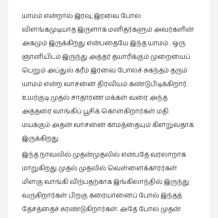
இலக்கியப்
யாமம் என்றால் இரவு, இரவை போல
பேருரைகள்
விளங்கமுடியாத இருளாக மனிதர்களும் அவர்களின்
(7)
அகமும் இருக்கிறது என்பதையே இந்த யாமம் . ஒரு
ஊடகம்
ஞானியிடம் இருந்து அத்தர் தயாரிக்கும் முறையைப்
(1)
பெறும் அப்துல் கரீம் இரவை போலச் சுகந்தம் தரும்
எனக்குப்
யாமம் என்ற வாசனை திரவியம் கண்டுபிடிக்கிறார்.
பிடித்த
உயர்குடி முதல் சாதாரண மக்கள் வரை அந்த
கதைகள்
அத்தரை வாங்கிப் பூசிக் கொள்கிறார்கள் மதி
(39)
மயக்கும் அதன் வாசனை காமத்தையும் கிளறுவதாக
எனது
இருக்கிறது.
பரிந்துரைகள்
(5)
இந்த நாவலில் முதன்முதலில் என்பதே வரலாறாக
மாறுகிறது முதல் முதலில் வெள்ளைக்காரர்கள்
ஓவியங்கள்
மிளகு வாங்கி விற்பதற்காக இங்கிலாந்தில் இருந்து
(47)
வருகிறார்கள் பிறகு கரையானைப் போல் இந்தத்
ஓவியங்கள்
தேசத்தைச் சுரண்டுகிறார்கள். அதே போல முதன்
(53)