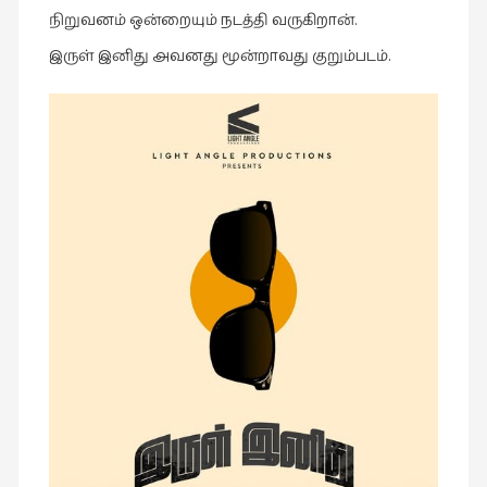
இலக்கியப்
நிறுவனம் ஒன்றையும் நடத்தி வருகிறான்.
பேருரைகள்
இருள் இனிது அவனது மூன்றாவது குறும்படம்.
(7)
ஊடகம்
(1)
எனக்குப்
பிடித்த
கதைகள்
(39)
எனது
பரிந்துரைகள்
(5)
ஓவியங்கள்
(47)
ஓவியங்கள்
(53)