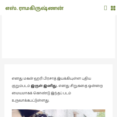
Main
எஸ். ராமகிருஷ்ணன்
Men
THE
DOLL
இருள் இனிது
SHOW
(7)
அறிவிப்பு
Translation
(2)
அறிவிப்பு
(1,949)
எனது மகன் ஹரி பிரசாத் இயக்கியுள்ள புதிய
அனுபவம்
(135)
குறும்படம்
இருள் இனிது.
எனது சிறுகதை ஒன்றை
மையமாகக் கொண்டு இந்தப் படம்
அன்றாடம்
உருவாக்கபட்டுள்ளது.
(3)
ஆளுமை
(81)