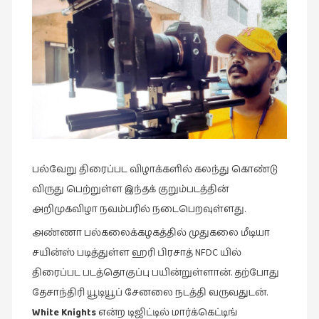
இசை
(23)
இணையதளம்
(23)
இந்திய
இலக்கியம்
(4)
இயற்கை
பல்வேறு திரைப்பட விழாக்களில் கலந்து கொண்டு
(34)
விருது பெற்றுள்ள இந்தக் குறும்படத்தின்
இலக்கியம்
அறிமுகவிழா நவம்பரில் நடைபெறவுள்ளது.
(729)
அண்ணா பல்கலைக்கழகத்தில் முதுகலை மீடியா
இன்னொரு
சயின்ஸ் படித்துள்ள ஹரி பிரசாத் NFDC யில்
கவிதை
திரைப்பட படத்தொகுப்பு பயின்றுள்ளான். தற்போது
(1)
தேசாந்திரி யூடியூப் சேனலை நடத்தி வருவதுடன்.
உலக
White Knights
என்ற டிஜிட்டில் மார்க்கெட்டிங்