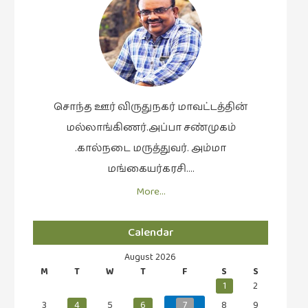
கவிதை
(29)
காந்தியின்
நிழலில்
(6)
காமிக்ஸ்
சொந்த ஊர் விருதுநகர் மாவட்டத்தின்
(7)
மல்லாங்கிணர்.அப்பா சண்முகம்
காலைக்
.கால்நடை மருத்துவர். அம்மா
குறிப்புகள்
மங்கையர்கரசி….
(31)
More…
குறுங்கதை
(149)
Calendar
குறும்படம்
(13)
August 2026
M
T
W
T
F
S
S
குற்றமுகங்கள்
1
2
(25)
3
4
5
6
7
8
9