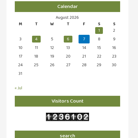
கவிதை
Calendar
(29)
August 2026
காந்தியின்
M
T
W
T
F
S
S
நிழலில்
1
2
(6)
3
4
5
6
7
8
9
காமிக்ஸ்
10
11
12
13
14
15
16
(7)
17
18
19
20
21
22
23
காலைக்
24
25
26
27
28
29
30
குறிப்புகள்
31
(31)
குறுங்கதை
« Jul
(149)
Visitors Count
குறும்படம்
(13)
குற்றமுகங்கள்
(25)
search