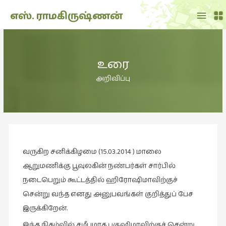
Main
எஸ். ராமகிருஷ்ணன்
Menu
THE
DOLL
உரை
SHOW
(7)
அறிவிப்பு
Translation
(2)
அறிவிப்பு
(1,948)
வருகிற சனிக்கிழமை (15.03.2014 ) மாலை
அனுபவம்
(135)
ஆறுமணிக்கு பூவுலகின் நண்பர்கள் சார்பில்
நடைபெறும் கூட்டத்தில் ஹிரோஷிமாவிற்குச்
அன்றாடம்
சென்று வந்த எனது அனுபவங்கள் குறித்துப் பேச
(3)
இருக்கிறேன்.
ஆளுமை
(81)
இந்த நிகழ்வில் சமீபமாக புகுஷிமாவிற்குச் சென்று