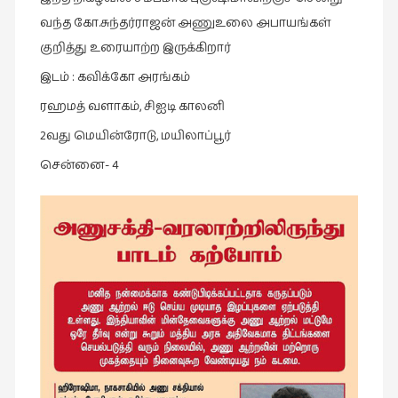
வந்த கோ.சுந்தர்ராஜன் அணுஉலை அபாயங்கள்
இசை
குறித்து உரையாற்ற இருக்கிறார்
(23)
இடம் : கவிக்கோ அரங்கம்
இணையதளம்
(23)
ரஹமத் வளாகம், சிஐடி காலனி
இந்திய
2வது மெயின்ரோடு, மயிலாப்பூர்
இலக்கியம்
சென்னை- 4
(4)
இயற்கை
(34)
இலக்கியம்
(729)
இன்னொரு
கவிதை
(1)
உலக