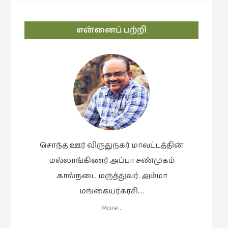
கட்டுரைகள்
(1)
என்னைப் பற்றி
கட்டுரைகள்
(7)
கதைகள்
செல்லும்
பாதை
(10)
கல்வி
(1)
சொந்த ஊர் விருதுநகர் மாவட்டத்தின்
கல்வி
மல்லாங்கிணர்.அப்பா சண்முகம்
(16)
.கால்நடை மருத்துவர். அம்மா
கவிஞனும்
மங்கையர்கரசி….
கவிதையும்
More…
(4)