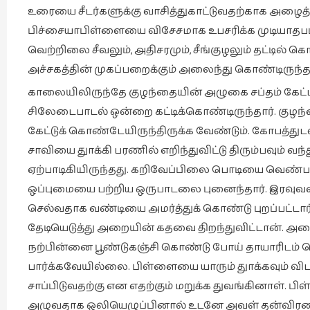
உரையை சீடர்களுக்கு வாசித்துகாட்டுவதற்காக அழைத்து
பிச்சையாபிள்ளையை விசேசமாக உபசரிக்க முடியாதபடிக்
வெற்றிலை சீவலும், அதிசரமும், சீங்குழலும் தட்டில்
அச்சகத்தின் முகப்பறைக்கும் அலைந்து கொண்டிருந்த
காலையிலிருந்தே குழந்தையின் அழுகை சப்தம் கேட்ட
சிலேடைபாடல் ஒன்றை கட்டிக்கொண்டிருந்தார். 
கேட்டுக் கொண்டேயிருந்திருக்க வேண்டும். கோபத்துட
சாவியை துாக்கி பரணில் எறிந்துவிட்டு திரும்பவும் வந்த
ஏற்பாடிகியிருந்தது. கறிவேப்பிலை பொடியை வெண்பாபு
ஒப்புமையை பற்றிய ஒருபாடலை புனைந்தார். இரவுவரை ப
செல்வதாக வண்டியை அமர்த்துக் கொண்டு புறப்பட்
தேடியெடுத்து அறையின் கதவை திறந்துவிட்டான். அறையி
நற்பின்னை பூண்டுகஞ்சி கொண்டு போய் தாயாரிடம் க
பார்க்கவேயில்லை. பிள்ளையை யாரும் துாக்கவும் விட
சாப்பிடுவதற்கு என எதற்கும் மறுக்க துவங்கினாள். ப
அழுவதாக ஒலியெழுப்பினால் உடனே அவள் தன்விரலை