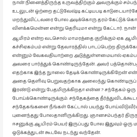
நான் நினைத்திருந்த உருவத்திற்கும் அவருக்கும் 
உடலுடன் ஒற்றை தட்டுவேஷ்டி கட்டியபடி காடுடையார்
மறந்துவிட்டவரை போல அடிக்கொரு தரம் கேட்டுக் கொ
விளக்கமென்ன என்று தெரியுமா என்று கேட்டார். நான்
ஆமிரம் என்ற வடசொல் மாமரத்தை குறிக்கும் ஏக ஆமிரம்
கச்சிஏகம்பம் என்று தேவாரத்தில் பாடப்பெற்ற திருக்
என்னும் வேகவதியாற்றை அடுத்துள்ளமையால் ஏகம்பம் என
அவரை பார்த்துக் கொண்டிருந்தேன். அவர் பத்தொன
எதற்காக இந்த நுாலை தேடிக் கொண்டிருக்கிறேன் என்று
அதை தெளிவு பெறுவதற்காக அலைந்து கொண்டிருப்பத
இரண்டு என்று பேதமிருக்கிறதா என்ன ? சந்தேகம் ஒர
போய்க்கொண்டிருக்கும். சந்தேகத்தை தீர்த்துவிடக்கூ
சந்தேகங்களை நீங்கள் கேட்டால் பயந்து போய்விடுவீர
புனைந்தது போலதானிருக்கிறது. ஞானசம்பந்தர் திருநா
ஈசனுக்கு ஆயிரம் பெயர் இருப்பது போல இதுவும் 
ஒடுக்கத்துடன் கூடவே நடந்து வந்தேன்.