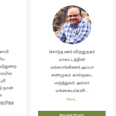
னசாமி
சொந்த ஊர் விருதுநகர்
ரிய
மாவட்டத்தின்
வடுதுறை
மல்லாங்கிணர்.அப்பா
ரையில்
சண்முகம் .கால்நடை
ுரி
மருத்துவர். அம்மா
ு நான்
மங்கையர்கரசி….
ை
More…
குறித்த
Recent Posts