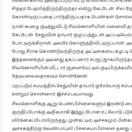
வேளைகளில் அதைப்பற்றி வீட்டு பெண்கள் பேசிக் க
சித்தம் பேதலித்திருந்திருந்தா என்று கேட்டேன். சில
கொண்டிருப்பதை பார்த்திருப்பதாக பெண்கள் சொல்லிய
நான் கூழை குடித்துவிட்டு சிவனொளியின் மனைவி தான
கேட்டேன். சேதுவின் தாயார் குழப்பத்துடன் அப்படி
போட்டிருக்கிறான். அவரே கொளுத்திவிட்டிருப்பான்.
போது சீராக கொண்டுவந்திருந்த அட்டிகையை கழட்டி க
இத்தனைக்கும் அவளது தகப்பனார் சப்ஜட்ஜாகயிருந்
சிவனொளியின் வீட்டார் சூளைமேட்டில் குடியிருக்கவி
தேடியலைவதாகவும் சொன்னேன்.
புறப்படும் சமயத்தில் சேதுவின் தாயார் ஒரேயொரு சம
என்றும் சொன்னார். இச்சம்பவமாவது
சிவனொளிக்கு ஆறு பெண்பிள்ளைகளும் இரண்டு பையன
குருதிப்போக்கு அதிகமாகி இத்துப்போன உடலோடு படுக
லிர்க்கைப்போலிருந்தது. முன்கட்டில் அச்சகமும் பி
அச்சகத்திற்கு வெண்பாபுலி பிச்சையாபிள்ளை தனது பரி