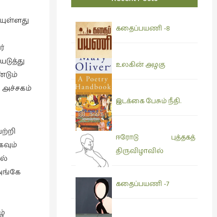
ியுள்ளது
கதைப்பயணி -8
்
டுத்து
உலகின் அழகு
்டும்
 அச்சகம்
இடக்கை பேசும் நீதி.
ற்றி
ஈரோடு புத்தகத்
வும்
திருவிழாவில்
ல்
அங்கே
கதைப்பயணி -7
ழ்