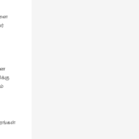
ுளை
ர்
ான
க்கு
ம்
ரங்கள்