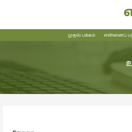
முதல் பக்கம்
என்னைப் பற
உ