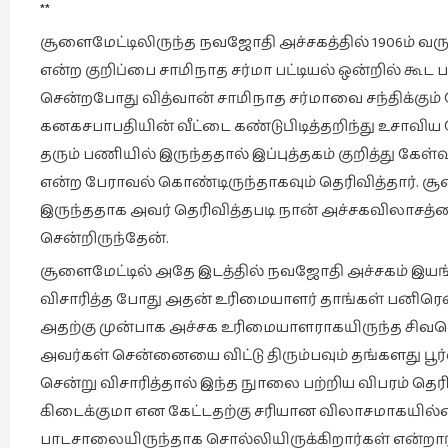
**
சூளைமேட்டிலிருந்த நவஜோதி அச்சகத்தில் 1906ம் வருட
என்ற குறிப்பை சாமிநாத சர்மா பட்டியல் ஒன்றில் கூட ப
சென்றபோது வித்வான் சாமிநாத சர்மாவை சந்திக்கும
கனகசபாபதியின் வீட்டை கண்டுபிடித்தறிந்து உசாவிய 
தரும் பணியில் இருந்ததால் இப்புத்தகம் குறித்து கேள்
என்ற பேராவல் கொண்டிருந்தாகவும் தெரிவித்தார். 
இருந்ததாக அவர் தெரிவித்தபடி நான் அச்சகவிலாசத்த
சென்றிருந்தேன்.
சூளைமேட்டில் அதே இடத்தில் நவஜோதி அச்சகம் இயங்
விசாரித்த போது அதன் உரிமையாளர் தாங்கள் பனிரெ
அதற்கு முன்பாக அச்சக உரிமையாளராகயிருந்த சிவனொ
அவர்கள் சென்னையை விட்டு திரும்பவும் தங்களது ப
சென்று விசாரித்தால் இந்த நுாலை பற்றிய விபரம் தெர
கிடைக்குமா என கேட்டதற்கு சரியான விலாசமாகயில்
பாடசாலையிருந்தாக சொல்லியிருக்கிறார்கள் என்றார்