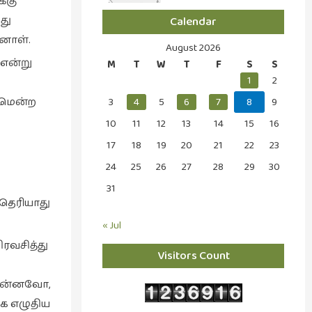
்கு
து
Calendar
னாள்.
August 2026
 என்று
M
T
W
T
F
S
S
1
2
ுமென்ற
3
4
5
6
7
8
9
10
11
12
13
14
15
16
17
18
19
20
21
22
23
24
25
26
27
28
29
30
31
 தெரியாது
« Jul
ரவசித்து
Visitors Count
ோ என்னவோ,
ாக எழுதிய