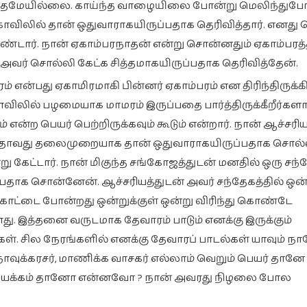
சம்பந்தமேயில்லை. காய்ந்த வாழையிலை போன்று மெலிந்து
கோவிலில் தான் ஒதுவாராகயிருப்பதாக தெரிவித்தார். எனத
ண்டார். நான் ஏகாம்பரநாதன் என்று சொன்னதும் ஏகாம்பரத்
 அவர் சொல்லி கேட்க சித்தமாகயிருப்பதாக தெரிவித்தேன்.
 என்பது ஏகாமிரமாகி பின்னர் ஏகாம்பரம் என திரிந்திருக்கி
கோவிலில் பழமையாக மாமரம் இருப்பதை பார்த்திருக்கீறீர்கள
்ற பெயர் பெற்றிருக்கவும் கூடும் என்றார். நான் ஆச்சரிய
்பதாவது தலைமுறையாக தான் ஒதுவாராகயிருப்பதாக சொல்
 கேட்டார். நான் மிகுந்த சங்கோஜத்துடன் மனதில் ஒரு சந்
ாக சொன்னேன். ஆச்சரியத்துடன் அவர் சந்தேகத்தில் ஒன்
ு காட்டை போன்றது ஒன்றுக்குள் ஒன்று விரிந்து கொண்டே
டாது. இத்தனை வருடமாக தேவாரம் பாடும் எனக்கு இருக்கும்
்கள். சில நேரங்களில் எனக்கு தேவாரப் பாடல்கள் யாவும் ந
வுக்கரசர், மாணிக்க வாசகர் எல்லாம் வெறும் பெயர் தானே 
ஒரு மயக்கம் தானோ என்னவோ ? நான் அவரது நிழலை போல