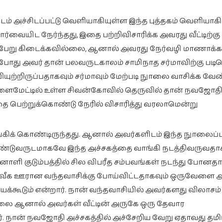
ம் அச்சிடப்பட்டு வெளியாகியுள்ள இந்த புத்தகம் வெளியாக
ார்வையிட நேர்ந்தது, இதை பற்றிவிசாரிக்க அவரது வீட்டிற்கு
் பேறு கிடைக்கவில்லை, ஆனால் அவரது நேர்வழி மாணாக்கர
போது அவர் தான் பலவருடகாலம் சாமிநாத சர்மாவிற்கு படியெ
வியுற்றிருப்பதாகவும் சர்மாவும் மேற்படி நுாலை வாசிக்க வேண
சூளைமேட்டில் உள்ள சிவன்கோவில் தெருவில் தான் நவஜோதி
ை பெற்றுக்கொண்டு நேரில் விசாரித்து வரலாமென்று
கிக் கொண்டிருந்தது. ஆனால் அவர்களிடம் இந்த நுாலைப்ப
ண்டுவருடமாகவே இந்த அச்சகத்தை வாங்கி நடத்திவருவதாக
ளி குடும்பத்தில் சில விபரீத சம்பவங்கள் நடந்து போனதா
ூர்வீக ஊரான வந்தவாசிக்கு போய்விட்டதாகவும் ஒருவேளை 
ியக்கூடும் என்றார். நான் வந்தவாசியில் அவர்களது விலாசம்
லை ஆனால் அவர்கள் வீட்டின் அருகே ஒரு தேவார
. நான் நவஜோதி அச்சகத்தில் அச்சேறிய வேறு ஏதாவது தமி