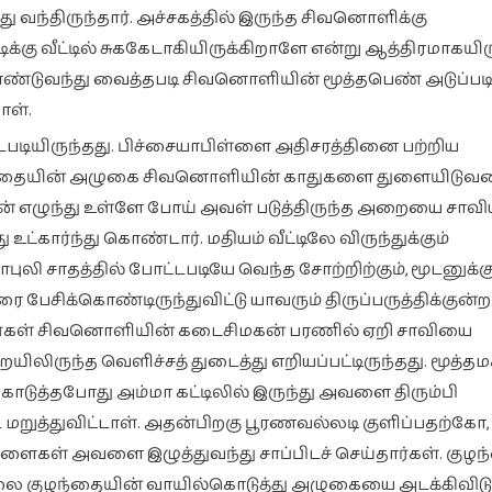
 வந்திருந்தார். அச்சகத்தில் இருந்த சிவனொளிக்கு
கு வீட்டில் சுககேடாகியிருக்கிறாளே என்று ஆத்திரமாகயிரு
 கொண்டுவந்து வைத்தபடி சிவனொளியின் மூத்தபெண் அடுப்படிக
ாள்.
படியிருந்தது. பிச்சையாபிள்ளை அதிசரத்தினை பற்றிய
குழந்தையின் அழுகை சிவனொளியின் காதுகளை துளையிட
ன் எழுந்து உள்ளே போய் அவள் படுத்திருந்த அறையை சாவியா
ு உட்கார்ந்து கொண்டார். மதியம் வீட்டிலே விருந்துக்கும்
லி சாதத்தில் போட்டபடியே வெந்த சோற்றிற்கும், மூடனுக்
ேசிக்கொண்டிருந்துவிட்டு யாவரும் திருப்பருத்திக்குன்ற
டார்கள் சிவனொளியின் கடைசிமகன் பரணில் ஏறி சாவியை
லிருந்த வெளிச்சத் துடைத்து எறியப்பட்டிருந்தது. மூத்த
ொடுத்தபோது அம்மா கட்டிலில் இருந்து அவளை திரும்பி
 மறுத்துவிட்டாள். அதன்பிறகு பூரணவல்லடி குளிப்பதற்கோ,
ிள்ளைகள் அவளை இழுத்துவந்து சாப்பிடச் செய்தார்கள். குழ
 குழந்தையின் வாயில்கொடுத்து அழுகையை அடக்கிவிடு