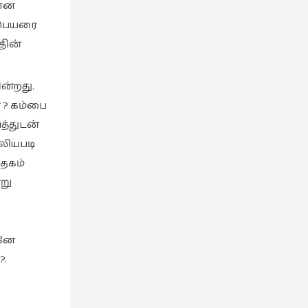
போன
ு பெயரை
தின்
ன்றது.
ா ? கம்பை
த்துடன்
லியபடி
தேகம்
று
ானே
?.