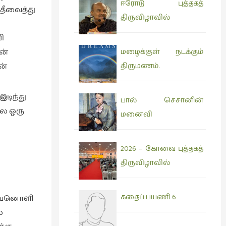
ஈரோடு புத்தகத்
 தீவைத்து
திருவிழாவில்
ி
ன்
மழைக்குள் நடக்கும்
ன்
திருமணம்.
டிந்து
பால் செசானின்
லை ஒரு
மனைவி
2026 – கோவை புத்தகத்
திருவிழாவில்
கதைப் பயணி 6
 சிவனொளி
ல