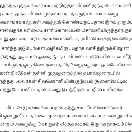
 இருந்த புத்தகங்கள் யாவற்றிற்கும் வீட்டிலிருந்த பெண்மணி
 தான் அந்த வீட்டில் முதலாக நடந்த துர்சம்பவம் என்று
மாக ரசீதுகள் அடித்துக் கொண்டிருப்பதால் இரவு திரும்ப
சொல்வதாக உரிமையாளர் கோலப்பன் சொல்லியிருந்தார். நா
ம் போது அவரை பார்ப்பதாக சொல்லியடி ரயில்கெடிக்கு சென்றே
்ந்த குடும்பங்கள் அதிகமிருப்பதாக வாசித்திருக்கிறேன்.
தது. ஆனால் அதை ஒட்டிய வீட்டில் யாருமேயில்லை. வீடு இ
்து போயிருந்த ஒரு கிணற்றை தவிர வேறு எதுவும் அங்கேயில்
்டு வீடுகள் தள்ளி முதுகுன்றத்தில் தபால்துறையில்
ுந்தது. அவர்கள் சிவனொளியின் குடும்பம் சூளைமேட்டில்
் நடந்து போய்விட்டதால் வேறு இடத்திற்கு மாறி போயிருக்க
்பிட்ட கூழும் வெங்காயமும் தந்து சாப்பிடச் சொன்னார்.
 ஒன்றுவிட்ட தங்கை முறை வரக்கூடியவள் தான் என்றும்
்றும் அவருக்கு கொஞ்சம் சித்தகலக்கம் இருந்ததாகவும் சி