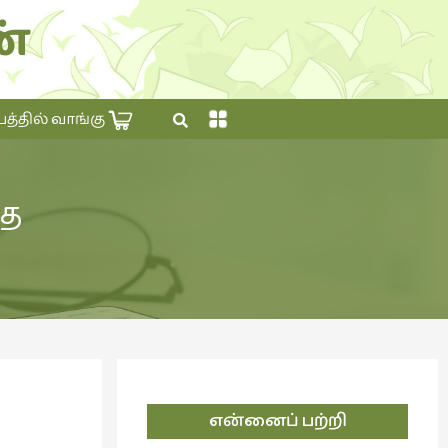
்
×
தில் வாங்கு
தை
என்னைப் பற்றி