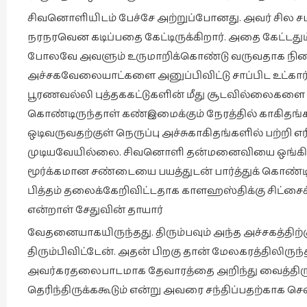
சிவனொளியிடம் பேச்சே அற்றுப்போனது. அவர் சில 
நரநரவென கடிப்பதை கேட்டிருக்கிறார். அதை கேட்டது
போலவே அவளும் உருமாறிக்கொண்டு வருவதாக நினைத
அச்சகவேலையாட்களை அனுப்பிவிட்டு சாப்பிட உட்க
பூரணவல்லி புத்தககட்டுகளின் மீது சூடவில்லைகளை க
கொண்டிருந்தாள் கண்இமைக்கும் நேரத்தில் காகிதங்கள
ஒடிவருவதற்குள் நெருப்பு அச்சுகாகிதங்களில் பற்றி
முடியவேயில்லை. சிவனொளி தன்மனைவியை ஒங்கிஒங்
மூர்க்கமான சண்டையை பயத்துடன் பார்த்துக் கொண்டிர
பித்தம் தலைக்கேறிவிட்டதாக காளஹஸ்திக்கு சிட்சைக்க
என்றாள் சேதுவின் தாயார்
வேதனையாகயிருந்தது. திரும்பவும் அந்த அச்சகத்திற
திரும்பிவிட்டேன். அதன் பிறகு தான் மேலகரத்திலிருந
அவர்கரதலைபாடமாக தேவாரத்தை அறிந்து வைத்திருந்
தெரிந்திருக்ககூடும் என்று அவரை சந்திப்பதற்காக செ