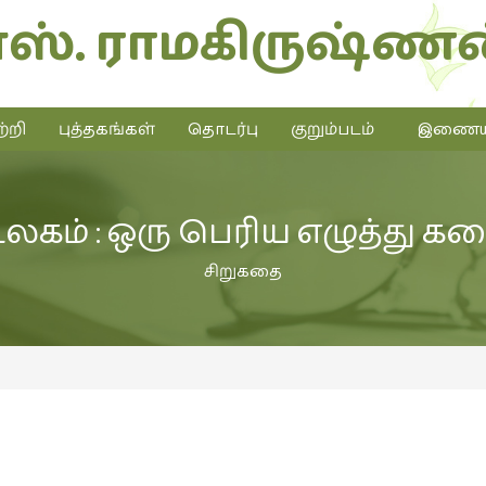
எஸ். ராமகிருஷ்ணன
்றி
புத்தகங்கள்
தொடர்பு
குறும்படம்
இணையத்
லகம் : ஒரு பெரிய எழுத்து க
சிறுகதை