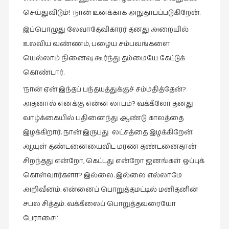
நேர்காணல்
செய்துவிடும்! நான் உனக்காக அநுதாபப்படுகிறேன்.
(4)
இப்பொழுது லேவாதேவிகாரர் தனது அறையில்
படித்தவை
உலவிய வண்ணம், பழைய சம்பவங்களை
(20)
யெல்லாம் நினைவு கூர்ந்து தம்மையே கேட்டுக்
பயணங்கள்
கொண்டார்.
(24)
‘நான் ஏன் இந்தப் பந்தயத்துக்குச் சம்மதித்தேன்?
பரிந்துரை
அதனால் எனக்கு என்ன லாபம்? வக்கீலோ தனது
(22)
வாழ்க்கையில் பதினைந்து ஆண்டு காலத்தை
புகைப்படக்கலை
இழக்கிறார். நான் இருபது லட்சத்தை இழக்கிறேன்.
(1)
ஆயுள் தண்டனையைவிட மரண தண்டனைதான்
புத்தக
சிறந்தது என்றோ, கெட்டது என்றோ ஜனங்கள் ஒப்புக்
கண்காட்சி2019
கொள்வார்களா? இல்லை. இல்லை எல்லாமே
(2)
அறிவீனம். என்னைப் பொறுத்தமட்டில் மனிதனின்
புத்தக
சபல சித்தம். வக்கீலைப் பொறுத்தவரையோ
விமர்சனம்
பேராசை!’
(55)