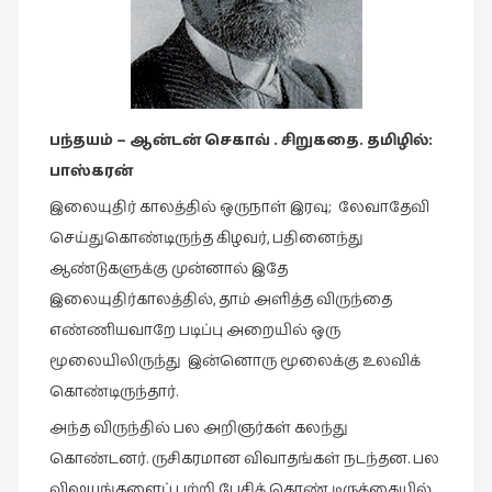
இசை
(23)
இணையதளம்
(23)
பந்தயம் –
ஆன்டன் செகாவ் .
சிறுகதை. தமிழில்:
இந்திய
பாஸ்கரன்
இலக்கியம்
இலையுதிர் காலத்தில் ஒருநாள் இரவு; லேவாதேவி
(4)
செய்துகொண்டிருந்த கிழவர், பதினைந்து
இயற்கை
ஆண்டுகளுக்கு முன்னால் இதே
(34)
இலையுதிர்காலத்தில், தாம் அளித்த விருந்தை
இலக்கியம்
எண்ணியவாறே படிப்பு அறையில் ஒரு
(729)
மூலையிலிருந்து இன்னொரு மூலைக்கு உலவிக்
இன்னொரு
கொண்டிருந்தார்.
கவிதை
அந்த விருந்தில் பல அறிஞர்கள் கலந்து
(1)
கொண்டனர். ருசிகரமான விவாதங்கள் நடந்தன. பல
உலக
விஷயங்களைப் பற்றி பேசிக் கொண் டிருக்கையில்,