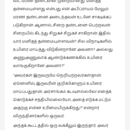
விட மரண தண்டனை முறையானது. மனிதத்
கட்டுரைகள்
தன்மையுள்ளது என்பது என் அபிப்ராயம் மேலும்
(1)
மரண தண்டனை அடைந்தவன் உடனே சாகடிக்கப்
கட்டுரைகள்
படுகிறான். ஆனால், சிறை தண்டனை பெற்றவன்
(7)
சிறையில் கிடந்து சிறுகச் சிறுகச் சாகிறான். இதில்
கதைகள்
யார் மனிதத் தன்மையுள்ளவன்? சில விநாடிகளில்
செல்லும்
உயிரை மாய்த்து விடுகின்றானே அவனா? அல்லது
பாதை
அணுஅணுவாக ஆண்டுக்கணக்கில் உயிரை
(10)
வாங்குகிறானே அவனா?”
கல்வி
“அவர்கள் இருவருமே நெறியற்றவர்கள்தான்.
(1)
ஏனெனில், இருவரின் குறிக்கோளும் உயிரை
கல்வி
மாய்ப்பதுதான். அரசாங்கம் கடவுளல்லவே! எதைக்
(16)
கொடுக்கச் சத்தியில்லையோ, அதை எடுக்க மட்டும்
கவிஞனும்
அதற்கு என்ன உரிமையிருக்கிறது?” என்றார்
கவிதையும்
விருந்தினர்களில் ஒருவர்.
(4)
அந்தக் கூட்டத்தில் ஒரு வக்கீலும் இருந்தார். அவர்