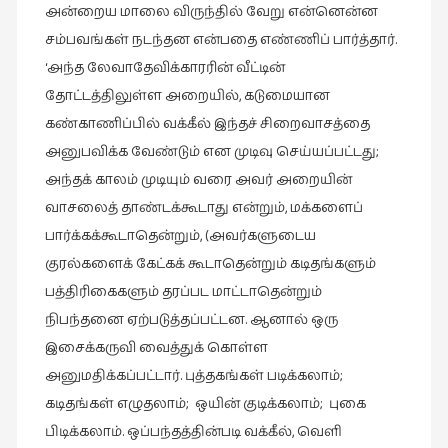
அன்றைய மாலை விருந்தில் வேறு என்னென்ன
புத்தகக்
சம்பவங்கள் நடந்தன என்பதை எண்ணிப் பார்த்தார்.
காட்சி
‘அந்த லேவாதேவிக்காரரின் வீட்டின்
தினங்கள்
தோட்டத்திலுள்ள அறையில், கடுமையான
(4)
கண்காணிப்பில் வக்கீல் இந்தச் சிறைவாசத்தை
புனைவுக்குறிப்புகள்
அனுபவிக்க வேண்டும் என முடிவு செய்யப்பட்டது;
(1)
அந்தக் காலம் முடியும் வரை அவர் அறையின்
பெயரற்ற
வாசலைத் தாண்டக்கூடாது என்றும், மக்களைப்
மேகம்
பார்க்கக்கூடாதென்றும், (அவர்களுடைய
(2)
குரல்களைக் கேட்கக் கூடாதென்றும் கடிதங்களும்
மூத்தோர்
பத்திரிகைகளும் தரப்பட மாட்டாதென்றும்
பாடல்
நிபந்தனை ஏற்படுத்தப்பட்டன. ஆனால் ஒரு
(4)
இசைக்கருவி வைத்துக் கொள்ள
மொழி
அனுமதிக்கப்பட்டார். புத்தகங்கள் படிக்கலாம்;
(2)
கடிதங்கள் எழுதலாம்; ஒயின் குடிக்கலாம்; புகை
மொழியாக்கம்
பிடிக்கலாம். ஒப்பந்தத்தின்படி வக்கீல், வெளி
(19)