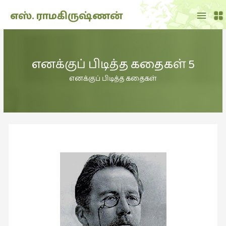
Main
எஸ். ராமகிருஷ்ணன்
Menu
THE
DOLL
எனக்குப் பிடித்த கதைகள் 5
SHOW
(7)
எனக்குப் பிடித்த கதைகள்
Translation
(2)
அறிவிப்பு
(1,949)
அனுபவம்
(135)
அன்றாடம்
(3)
ஆளுமை
(81)