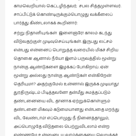
காமவெறியால் கெட்டழிந்தவர்; சபல சித்தமுள்ளவர்.
நாடகம்
(8)
சாப்பிட்டுக் கொண்டிருக்கும்பொழுது வக்கீலைப்
பார்த்து கிண்டலாகக் கூறினார்:
நாவல்கள்
(1)
சற்று நிதானியுங்கள் இளைஞரே! காலம் கடந்து
விடுவதற்குள் முடிவுசெய்யுங்கள். இருபது லட்சம்
நாவல்கள்
(40)
என்பது என்னைப் பொறுத்த வரையில் மிகச் சிறிய
தொகை! ஆனால் நீயோ இளம் பருவத்தில் மூன்று
நினைவுகுறிப்பு
நான்கு ஆண்டுகளை இழக்கப் போகிறாய். ஏன்
(7)
மூன்று அல்லது நான்கு ஆண்டுகள் என்கிறேன்
நுண்கலை
தெரியுமா? அதற்குமேல் உன்னால் இருக்க முடியாது!
(5)
துரதிருஷ்டம் பிடித்தவனே! தன்மீது சுமத்தப்படும்
நுண்கலை
தண்டனையை விட தானாக ஏற்றுக்கொள்ளும்
(11)
தண்டனை மிகவும் கடுமையானது என்பதை மறந்து
நூலக
விட வேண்டாம்! எப்பொழுது நீ நினைத்தாலும்,
மனிதர்கள்
அப்பொழுதே விடுதலை பெற்றுவிடலாம் என்ற
(32)
எண்ணமே உன்னுடைய வாழ்க்கையை வெறுக்கச்