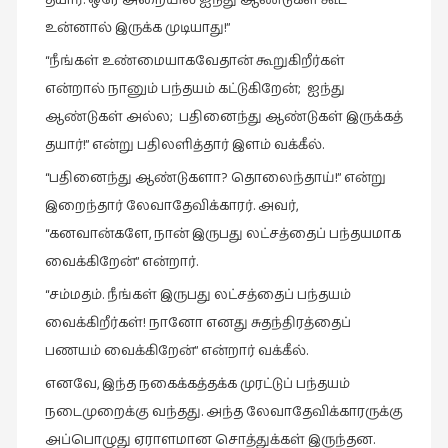
தயார். ஒரே அறையில் ஐந்து ஆண்டுகள் கூட
சிறிய
உன்னால் இருக்க முடியாது!”
உண்மைகள்
“நீங்கள் உண்மையாகவேதான் கூறுகிறீர்கள்
(6)
என்றால் நானும் பந்தயம் கட்டுகிறேன்; ஐந்து
சிறுகதை
ஆண்டுகள் அல்ல; பதினைந்து ஆண்டுகள் இருக்கத்
(138)
தயார்!” என்று பதிலளித்தார் இளம் வக்கீல்.
சினிமா
“பதினைந்து ஆண்டுகளா? தொலைந்தாய்!” என்று
(566)
இறைந்தார் லேவாதேவிக்காரர். அவர்,
சுழலும்
“கனவான்களே, நான் இருபது லட்சத்தைப் பந்தயமாக
பார்வைகள்
வைக்கிறேன்” என்றார்.
(1)
“சம்மதம். நீங்கள் இருபது லட்சத்தைப் பந்தயம்
தனிமை
வைக்கிறீர்கள்! நானோ எனது சுதந்திரத்தைப்
கொண்டவர்கள்
(1)
பணயம் வைக்கிறேன்” என்றார் வக்கீல்.
எனவே, இந்த நகைக்கத்தக்க முரட்டுப் பந்தயம்
திரை
எழுத்து
நடைமுறைக்கு வந்தது. அந்த லேவாதேவிக்காரருக்கு
(4)
அப்பொழுது ஏராளமான சொத்துக்கள் இருந்தன.