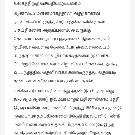
உலகத்திற்கு செய்தியனுப்பலாம்.
வரலாறு
ஆனால், மௌனமாகத்தான்! அதற்காகவே
(2)
அமைக்கப்பட்டிருந்த சிறிய ஜன்னலின் மூலம்
வரலாறு
செய்திகளை அனுப்பலாம். அவருக்கு
(4)
தேவையானவற்றை புத்தகங்கள், இசைக்கருவி,
வாசிப்பில்
ஒயின், எவ்வளவு தேவையோ அவ்வளவையும்
இன்று
அந்த ஜன்னலின் வழியாக கடிதங்கள் மூலமாகப்
(1)
பெற்றுக்கொள்ளலாம். சிறு விஷயங்கள் கூட அந்த
விமர்சனம்
ஒப்பந்தத்தில் தெளிவாகக் கண்டிருந்தது. அதன்படி
(19)
தண்டனை கடுமையான தனிமைதான்!
விளையாட்டு
வக்கீல் சரியாக பதினைந்து ஆண்டுகள் அதாவது
(2)
1870 ஆம் ஆண்டு, நவம்பர் மாதம் பதினான்காம் தேதி
ஷேக்ஸ்பியரின்
இரவு பனிரெண்டு மணியிலிருந்து 1885 ஆம் ஆண்டு
உலகம்
நவம்பர் மாதம் பதினான்காம்தேதி இரவு பனிரெண்டு
(1)
மணி வரை அங்கே தங்கியிருக்க வேண்டும். இந்த
நிபந்தனைகளிலிருந்து சிறிதேனும் மீறுவதற்கு