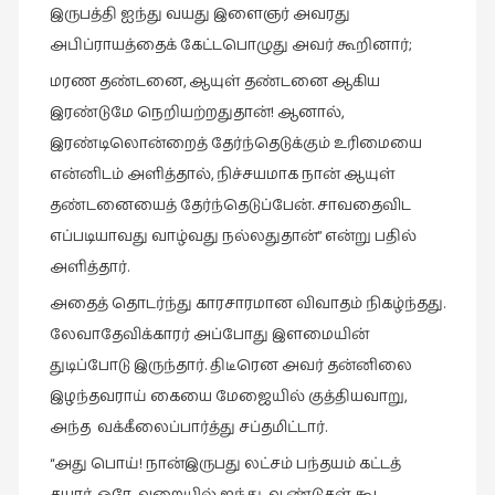
கவிதை
இருபத்தி ஐந்து வயது இளைஞர் அவரது
(29)
அபிப்ராயத்தைக் கேட்டபொழுது அவர் கூறினார்;
காந்தியின்
மரண தண்டனை, ஆயுள் தண்டனை ஆகிய
நிழலில்
இரண்டுமே நெறியற்றதுதான்! ஆனால்,
(6)
இரண்டிலொன்றைத் தேர்ந்தெடுக்கும் உரிமையை
காமிக்ஸ்
என்னிடம் அளித்தால், நிச்சயமாக நான் ஆயுள்
(7)
தண்டனையைத் தேர்ந்தெடுப்பேன். சாவதைவிட
காலைக்
எப்படியாவது வாழ்வது நல்லதுதான்” என்று பதில்
குறிப்புகள்
அளித்தார்.
(31)
அதைத் தொடர்ந்து காரசாரமான விவாதம் நிகழ்ந்தது.
குறுங்கதை
லேவாதேவிக்காரர் அப்போது இளமையின்
(149)
துடிப்போடு இருந்தார். திடீரென அவர் தன்னிலை
குறும்படம்
இழந்தவராய் கையை மேஜையில் குத்தியவாறு,
(13)
அந்த வக்கீலைப்பார்த்து சப்தமிட்டார்.
குற்றமுகங்கள்
“அது பொய்! நான்இருபது லட்சம் பந்தயம் கட்டத்
(25)