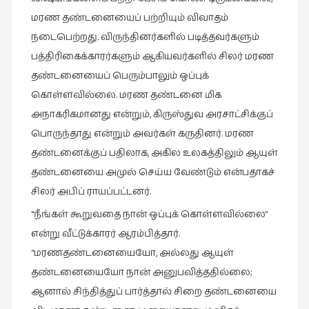
இலக்கியப்
மரண தண்டனையைப் பற்றியும் விவாதம்
பேருரைகள்
நடைபெற்றது. விருந்தினர்களில் படித்தவர்களும்
(7)
பத்திரிகைக்காரர்களும் ஆகியவர்களில் சிலர் மரண
ஊடகம்
தண்டனையைப் பெரும்பாலும் ஒப்புக்
(1)
கொள்ளவில்லை. மரண தண்டனை மிக
எனக்குப்
அநாகரிகமானது என்றும், கிருஸ்துவ அரசாட்சிக்குப்
பிடித்த
பொருந்தாது என்றும் அவர்கள் கருதினர். மரண
கதைகள்
தண்டனைக்குப் பதிலாக, அகில உலகத்திலும் ஆயுள்
(39)
தண்டனையை அமுல் செய்ய வேண்டும் என்பதாகச்
எனது
சிலர் அபிப் ராயப்பட்டனர்.
பரிந்துரைகள்
“நீங்கள் கூறுவதை நான் ஒப்புக் கொள்ளவில்லை”
(5)
என்று வீட்டுக்காரர் ஆரம்பித்தார்.
ஓவியங்கள்
“மரணதண்டனையையோ, அல்லது ஆயுள்
(47)
தண்டனையையோ நான் அனுபவித்ததில்லை;
ஓவியங்கள்
ஆனால் சிந்தித்துப் பார்த்தால் சிறை தண்டனையை
(53)