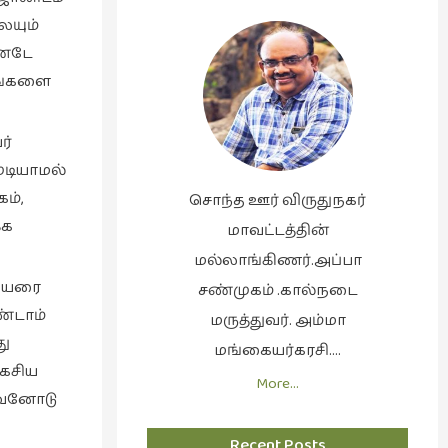
ையும்
ண்டே
தங்களை
ர்
ுடியாமல்
ம்,
சொந்த ஊர் விருதுநகர்
்க
மாவட்டத்தின்
மல்லாங்கிணர்.அப்பா
பெயரை
சண்முகம் .கால்நடை
ண்டாம்
மருத்துவர். அம்மா
து
மங்கையர்கரசி….
ரகசிய
More…
ப்பவனோடு
Recent Posts