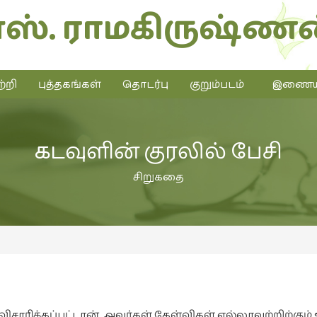
எஸ். ராமகிருஷ்ணன
்றி
புத்தகங்கள்
தொடர்பு
குறும்படம்
இணையத்
கடவுளின் குரலில் பேசி
சிறுகதை
விசாரிக்கப்பட்டான். அவர்கள் கேள்விகள் எல்லாவற்றிற்கும்