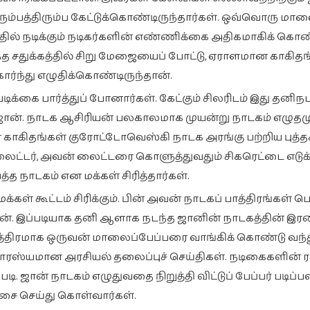
ரும்பத்திரும்ப கேட்டுக்கொண்டிருந்தார்கள். ஒவ்வொரு மால
 அதில் நடிக்கும் நடிகர்களின் எண்ணிக்கை அதிகமாகிக் கொ
அந்த சதுக்கத்தில் சிறு மேஜையைப் போட்டு, ஏராளமான காகி
ார்ந்து எழுதிக்கொண்டிருந்தான்.
ிக்கை பார்த்துப் போனார்கள். கேட்கும் சிலரிடம் இது தனிநப
ரம் ஜான். நாடக ஆசிரியன் பலகாலமாக முயன்று நாடகம் எழுதம
காகிதங்கள் குரோட்டோவெஸ்கி நாடக அரங்கு பற்றிய புத்தக
ட் லைட்டர், அவன் லைட்டரை கொளுத்துவதும் சிகரெட்டை எடுக
்த நாடகம் என மக்கள் சிரித்தார்கள்.
கள் கூட்டம் சிரிக்கும். பின் அவன் நாடகப் பாத்திரங்கள் 
ான். இப்படியாக தனி ஆளாக நடந்த ஜானின் நாடகத்தின் இர
ாத்திரமாக ஒருவன் மாலைப்பேப்பரை வாங்கிக் கொண்டு வந்
. சுவாரஸ்யமான அரசியல் தலைப்புச் செய்திகள். நடிகைகளின் 
ப்படி. ஜான் நாடகம் எழுதுவதை நிறுத்தி விட்டுப் பேப்பர் படி
்ச்சை செய்து கொள்வார்கள்.