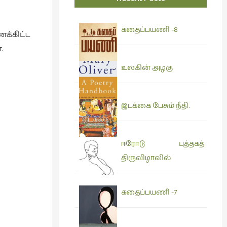
கதைப்பயணி -8
க்கிட்ட
.
உலகின் அழகு
இடக்கை பேசும் நீதி.
ஈரோடு புத்தகத்
திருவிழாவில்
கதைப்பயணி -7