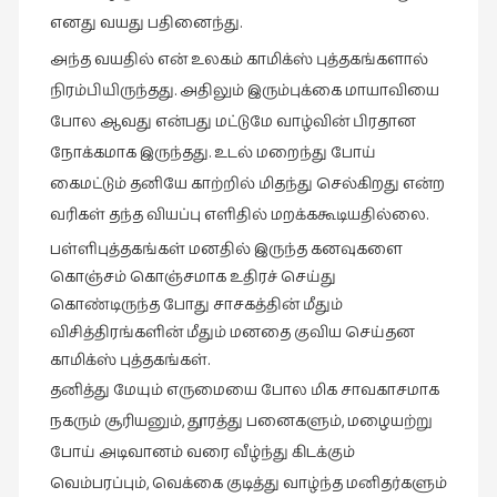
எனது வயது பதினைந்து.
இசை
அந்த வயதில் என் உலகம் காமிக்ஸ் புத்தகங்களால்
(23)
நிரம்பியிருந்தது. அதிலும் இரும்புக்கை மாயாவியை
இணையதளம்
போல ஆவது என்பது மட்டுமே வாழ்வின் பிரதான
(23)
நோக்கமாக இருந்தது. உடல் மறைந்து போய்
இந்திய
கைமட்டும் தனியே காற்றில் மிதந்து செல்கிறது என்ற
இலக்கியம்
வரிகள் தந்த வியப்பு எளிதில் மறக்ககூடியதில்லை.
(4)
பள்ளிபுத்தகங்கள் மனதில் இருந்த கனவுகளை
இயற்கை
கொஞ்சம் கொஞ்சமாக உதிரச் செய்து
(34)
கொண்டிருந்த போது சாசகத்தின் மீதும்
இலக்கியம்
விசித்திரங்களின் மீதும் மனதை குவிய செய்தன
(729)
காமிக்ஸ் புத்தகங்கள்.
இன்னொரு
தனித்து மேயும் எருமையை போல மிக சாவகாசமாக
கவிதை
நகரும் சூரியனும், தூரத்து பனைகளும், மழையற்று
(1)
போய் அடிவானம் வரை வீழ்ந்து கிடக்கும்
உலக
வெம்பரப்பும், வெக்கை குடித்து வாழ்ந்த மனிதர்களும்