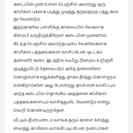
கடையின் முன் உள்ள பெஞ்சில் அமர்ந்து ஒரு
புத்தகக்
காமிக்ஸ் புக்கை படித்து முடித்து தருவதற்கு பத்து காசு
காட்சி
தர வேண்டும்.
தினங்கள்
இதற்காகவே பள்ளிக்கு காலையில் வேகமாக
(4)
கிளம்பி வந்திருக்கிறேன். கடையின் முன்னால்
புனைவுக்குறிப்புகள்
கிடந்த பெஞ்சில் அமர்ந்தபடியே வேகவேகமாக
(1)
காமிக்ஸ் புத்தகங்களை வாசிப்பேன். ஒட்டகம்
பெயரற்ற
தண்ணீர் கண்ட இடத்தில் வயிறு நிறைய உறிஞ்சி
மேகம்
குடித்துவிட்டு தேவைபடும் அதே தண்ணீரை
(2)
கொஞ்சமாக எதுக்களித்து தாகம் தீர்த்து கொள்ளும்
மூத்தோர்
என்கிறார்களே அது போன்றது தான் என் வாசிப்பும்.
பாடல்
அந்த கடையில் தொங்கிய அத்தனை காமிக்ஸ்
(4)
புத்தகங்களையும் வாசித்துவிட வேண்டும் என்று
மொழி
வெறி கொண்டிருந்தேன்.
(2)
வீட்டில் தின்பண்டம் வாங்க தரும் காசை சேர்த்து
மொழியாக்கம்
வைத்து காமிக்ஸ் வாங்கி படிப்பேன். நண்பர்கள்
(19)