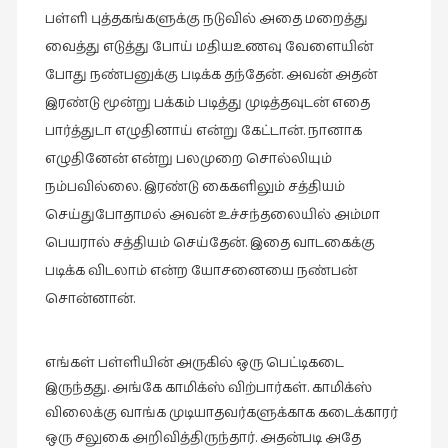
நேர்காணல்
பள்ளி புத்தகங்களுக்கு நடுவில் அதை மறைத்து
(4)
வைத்து எடுத்து போய் மதியஉணவு வேளையின்
படித்தவை
போது நண்பனுக்கு படிக்க தந்தேன். அவன் அதன்
(20)
இரண்டு மூன்று பக்கம் படித்து முடித்தவுடன் எதை
பயணங்கள்
பார்த்துடா எழுதினாய் என்று கேட்டான். நானாக
(24)
எழுதினேன் என்று பலமுறை சொல்லியும்
நம்பவில்லை. இரண்டு கைகளிலும் சத்தியம்
பரிந்துரை
(22)
செய்துபோதாமல் அவன் உச்சந்தலையில் அம்மா
பெயரால் சத்தியம் செய்தேன். இதை வாடகைக்கு
புகைப்படக்கலை
படிக்க விடலாம் என்ற யோசனையை நண்பன்
(1)
சொன்னான்.
புத்தக
கண்காட்சி2019
(2)
எங்கள் பள்ளியின் அருகில் ஒரு பெட்டிகடை
இருந்தது. அங்கே காமிக்ஸ் விற்பார்கள். காமிக்ஸ்
புத்தக
விலைக்கு வாங்க முடியாதவர்களுக்காக கடைக்காரர்
விமர்சனம்
ஒரு சலுகை அறிவித்திருந்தார். அதன்படி அதே
(55)