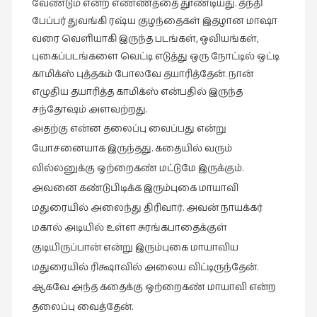
வேண்டும் என்ற எண்ணத்தை தூண்டியது. தந்தி
நாடகம்
பேப்பர் துவங்கி ரஷ்ய குழந்தைகள் இதழான மாஷா
(8)
வரை வெளியாகி இருந்த படங்கள், ஒவியங்கள்,
நாவல்கள்
புகைப்படங்களை வெட்டி எடுத்து ஒரு நோட்டில் ஒட்டி
(1)
காமிக்ஸ் புத்தகம் போலவே தயாரித்தேன். நான்
எழுதிய தயாரித்த காமிக்ஸ் என்பதில் இருந்த
நாவல்கள்
சந்தோஷம் அளவற்றது.
(40)
அதற்கு என்ன தலைப்பு வைப்பது என்று
நினைவுகுறிப்பு
யோசனையாக இருந்தது. கதையில் வரும்
(7)
வில்லனுக்கு ஒற்றைகண் மட்டுமே இருக்கும்.
நுண்கலை
அவனை கண்டுபிடிக்க இரும்புகை மாயாவி
(5)
மதுரையில் அலைந்து திரிவார். அவன் நாயக்கர்
நுண்கலை
மகால் அடியில் உள்ள சுரங்கபாதைக்குள்
(11)
குடியிருப்பான்
என்று இரும்புகை மாயாவிய
நூலக
மதுரையில் ரிக்ஷாவில் அலைய விட்டிருந்தேன்.
மனிதர்கள்
ஆகவே அந்த கதைக்கு ஒற்றைகண் மாயாவி என்ற
(32)
தலைப்பு வைத்தேன்.