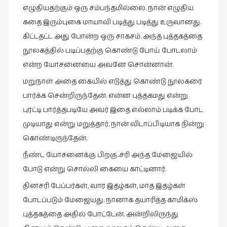
கவிதை
எழுதியதற்கும் ஒரு சம்பந்தமில்லை. நான் எழுதிய
(29)
கதை இரும்புகை மாயாவி படித்து படித்து உருவானது.
காந்தியின்
கிட்டதட்ட அது போன்ற ஒரு சாகசம். அந்த புத்தகத்தை
நிழலில்
நூலகத்தில் படிப்பதற்கு கொண்டு போய் போடலாம்
(6)
என்ற யோசனையை அவனே சொன்னான்.
காமிக்ஸ்
மறுநாள் அதை கையில் எடுத்து கொண்டு நூலகரை
(7)
பார்க்க சென்றிருந்தேன். என்ன புத்தகமது என்று
காலைக்
புரட்டி பார்த்தபடியே அவர் இதை எல்லாம் படிக்க போட
குறிப்புகள்
முடியாது என்று மறுத்தார். நான் விடாப்பிடியாக நின்று
(31)
கொண்டிருந்தேன்.
குறுங்கதை
நீண்ட யோசனைக்கு பிறகு..சரி அந்த மேஜையில்
(149)
போடு என்று சொல்லி
கையை காட்டினார்.
குறும்படம்
தினசரி பேப்பர்கள், வார இதழ்கள், மாத இதழ்கள்
(13)
போடப்படும் மேஜையது. நானாக தயாரித்த காமிக்ஸ்
குற்றமுகங்கள்
புத்தகத்தை அதில் போட்டேன். அன்றிலிருந்து
(25)