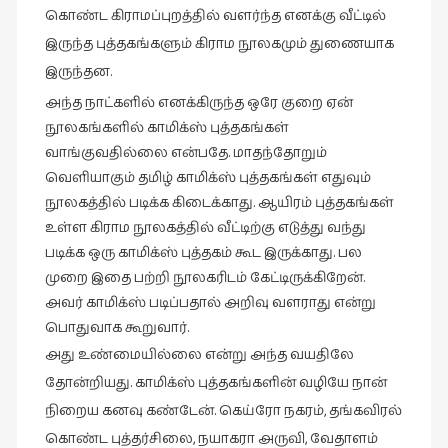
இலக்கியப்
கொண்ட கிராமப்புறத்தில் வளர்ந்த எனக்கு வீட்டில்
பேருரைகள்
இருந்த புத்தகங்களும் கிராம நூலகமும் துணையாக
(7)
இருந்தன.
ஊடகம்
அந்த நாட்களில் எனக்கிருந்த ஒரே குறை ஏன்
(1)
நூலகங்களில் காமிக்ஸ் புத்தகங்கள்
வாங்குவதில்லை என்பதே. மாதந்தோறும்
எனக்குப்
வெளியாகும் தமிழ் காமிக்ஸ் புத்தகங்கள் எதுவும்
பிடித்த
நூலகத்தில் படிக்க கிடைக்காது. ஆயிரம் புத்தகங்கள்
கதைகள்
உள்ள கிராம நூலகத்தில் வீட்டிற்கு எடுத்து வந்து
(39)
படிக்க ஒரு காமிக்ஸ் புத்தகம் கூட இருக்காது. பல
எனது
முறை இதை பற்றி நூலகரிடம் கேட்டிருக்கிறேன்.
பரிந்துரைகள்
அவர் காமிக்ஸ் படிப்பதால் அறிவு வளராது என்று
(5)
பொதுவாக கூறுவார்.
ஓவியங்கள்
அது உண்மையில்லை என்று அந்த வயதிலே
(47)
தோன்றியது. காமிக்ஸ் புத்தகங்களின் வழியே நான்
ஓவியங்கள்
நிறைய கனவு கண்டேன். கெய்ரோ நகரம், தங்கவிரல்
(53)
கொண்ட புத்தர்சிலை, நயாகரா அருவி, வேதாளம்