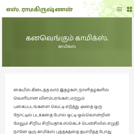
Main
எஸ். ராமகிருஷ்ணன்
Menu
THE
DOLL
கனவெங்கும் காமிக்ஸ்.
SHOW
(7)
காமிக்ஸ்
Translation
(2)
அறிவிப்பு
(1,949)
கையில் கிடைத்த வார இதழ்கள், நாளிதழ்களில்
அனுபவம்
(135)
வெளியான விளம்பரங்கள், மற்றும்
புகைப்படங்களை வெட்டி எடுத்து அதை ஒரு
அன்றாடம்
நோட்டில் படக்கதை போல ஒட்டி ஒவ்வொன்றின்
(3)
மேலும் சிறிய சிறியதாக ஸ்கெட்ச் பென்சிலில் எழுதி
ஆளுமை
நானே ஒரு காமிக்ஸ் புத்தகத்தை தயாரித்த போது
(81)