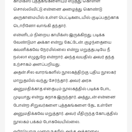
காமிக்ஸ் புத்தகங்களையும் எடுத்து கொள்ள
சொல்லிவிட்டு என்னை அழைத்து
கொண்டு
அருகாமையில் உள்ள பெட்டிகடையில் குடிப்பதற்காக
டொரினோ வாங்கி தந்தார்.
என்னிடம் நிறைய காமிக்ஸ் இருக்கிறது. படிக்க
வேண்டுமா அக்கா என்று கேட்டேன். குழந்தையை
கவனிக்கவே நேரமில்லை என்று மறுத்தபடியே நீ
நல்லா எழுதுறே என்றார். அந்த வயதில் அவர் தந்த
உற்சாகம் அளப்பறியது.
அதன் சில வாரங்களில் நூலகத்திற்கு புதிய நூலகர்
மாறுதலில் வந்து சேர்ந்தார். அவர் அரசு
அனுமதிக்காத எதையும் நூலகத்தில் படிக்க போட
முடியாது என்று கறாக இருந்தார். அத்துடன் என்னை
போன்ற சிறுவர்களை புத்தகங்களை தேட உள்ளே
அனுமதிக்கவே மறுத்தார். அவர் மீதிருந்த கோபத்தில்
நூலகம் பக்கம் போகவேயில்லை.
ஒரேயொரு முறை நகரில் அந்த அக்காவை