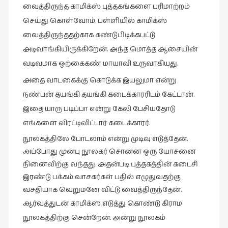
வைத்திருந்த காமிக்ஸ் புத்தகங்களை பரிமாற்றம்
வரலாறு
செய்து கொள்வோம். பள்ளியில் காமிக்ஸ்
(2)
வைத்திருந்ததற்காக கண்டுபிடிக்கபட்டு
வரலாறு
அடிவாங்கியிருக்கிறேன். அந்த மொத்த ஆசையின்
(4)
வடிவமாக ஒற்கைகண் மாயாவி உருவாகியது.
வாசிப்பில்
அதை வாடகைக்கு கொடுக்க இயலுமா என்று
இன்று
நண்பன்
தயங்கி தயங்கி
கடைக்காரரிடம்
கேட்டான்.
(1)
இதை யாரு படிப்பா என்று கேலி
பேசியதோடு
விமர்சனம்
எங்களை விரட்டிவிட்டார் கடைக்காரர்.
(19)
நூலகத்திலே போடலாம் என்று முடிவு எடுத்தேன்.
விளையாட்டு
அப்போது முன்பு நூலகர் சொன்ன ஒரு யோசனை
(2)
நினைவிற்கு வந்தது. அதன்படி புத்தகத்தின் கடைசி
இரண்டு பக்கம் வாசகர்கள் பதில் எழுதுவதற்கு
ஷேக்ஸ்பியரின்
வசதியாக வெறுமனே விட்டு வைத்திருந்தேன்.
உலகம்
ஆர்வத்துடன் காமிக்ஸ எடுத்து கொண்டு கிராம
(1)
நூலகத்திற்கு சென்றேன்.
அன்று நூலகம்