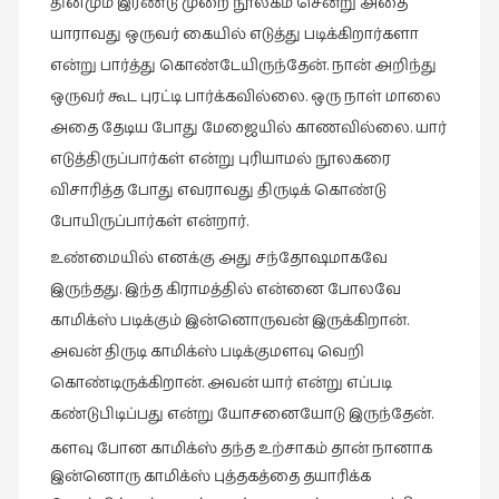
தினமும் இரண்டு முறை நூலகம் சென்று அதை
சிறிய
யாராவது ஒருவர் கையில் எடுத்து படிக்கிறார்களா
உண்மைகள்
என்று பார்த்து கொண்டேயிருந்தேன். நான் அறிந்து
(6)
ஒருவர் கூட புரட்டி பார்க்கவில்லை. ஒரு நாள் மாலை
சிறுகதை
அதை தேடிய போது மேஜையில் காணவில்லை. யார்
(138)
எடுத்திருப்பார்கள் என்று புரியாமல் நூலகரை
சினிமா
விசாரித்த போது எவராவது திருடிக் கொண்டு
(566)
போயிருப்பார்கள் என்றார்.
சுழலும்
உண்மையில் எனக்கு அது சந்தோஷமாகவே
பார்வைகள்
இருந்தது. இந்த கிராமத்தில் என்னை போலவே
(1)
காமிக்ஸ் படிக்கும் இன்னொருவன் இருக்கிறான்.
தனிமை
அவன் திருடி காமிக்ஸ் படிக்குமளவு வெறி
கொண்டவர்கள்
கொண்டிருக்கிறான். அவன் யார் என்று எப்படி
(1)
கண்டுபிடிப்பது என்று யோசனையோடு இருந்தேன்.
திரை
களவு போன காமிக்ஸ் தந்த உற்சாகம் தான் நானாக
எழுத்து
இன்னொரு காமிக்ஸ் புத்தகத்தை தயாரிக்க
(4)