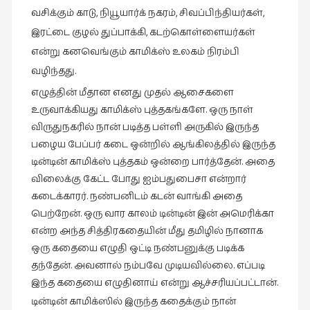
கட்டுரைகள்
வசிக்கும் காடு, நியூயார்க் நகரம், சிவப்பிந்தியர்கள்,
(1)
இரட்டை குழல் துப்பாக்கி, கடற்கொள்ளையர்கள்
என்று கனவெங்கும் காமிக்ஸ் உலகம் நிரம்பி
கட்டுரைகள்
(7)
வழிந்தது.
எழுத்தின் மீதான எனது முதல் ஆசைகளை
கதைகள்
உருவாக்கியது காமிக்ஸ் புத்தகங்களே. ஒரு நாள்
செல்லும்
விருதுநகரில் நான் படித்த பள்ளி அருகில் இருந்த
பாதை
பழைய பேப்பர் கடை ஒன்றில் ஆங்கிலத்தில் இருந்த
(10)
டின்டின் காமிக்ஸ் புத்தகம் ஒன்றை பார்த்தேன். அதை
கல்வி
விலைக்கு கேட்ட போது ஐம்பதுபைசா என்றார்
(1)
கடைக்காரர். நண்பனிடம் கடன் வாங்கி அதை
கல்வி
பெற்றேன். ஒரு வார காலம் டின்டின் இன் அமெரிக்கா
(16)
என்ற அந்த சித்திரகதையின் மீது தமிழில் நானாக
ஒரு கதையை எழுதி ஒட்டி நண்பனுக்கு படிக்க
கவிஞனும்
தந்தேன். அவனால் நம்பவே முடியவில்லை. எப்படி
கவிதையும்
இந்த கதையை எழுதினாய் என்று ஆச்சரியப்பட்டான்.
(4)
டின்டின் காமிக்ஸில் இருந்த கதைக்கும் நான்