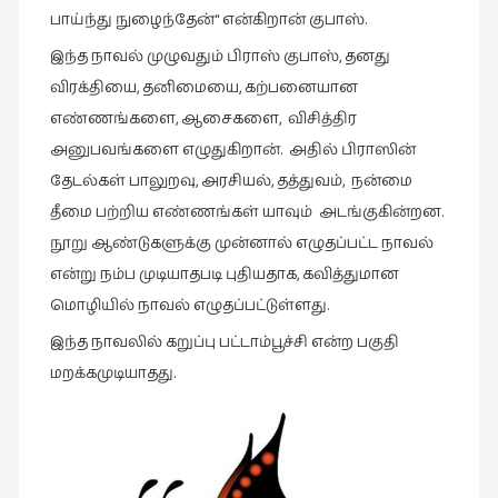
பாய்ந்து நுழைந்தேன்“ என்கிறான் குபாஸ்.
புத்தகக்
இந்த நாவல் முழுவதும் பிராஸ் குபாஸ், தனது
காட்சி
தினங்கள்
விரக்தியை, தனிமையை, கற்பனையான
(4)
எண்ணங்களை, ஆசைகளை, விசித்திர
அனுபவங்களை எழுதுகிறான். அதில் பிராஸின்
புனைவுக்குறிப்புகள்
(1)
தேடல்கள் பாலுறவு, அரசியல், தத்துவம், நன்மை
தீமை பற்றிய எண்ணங்கள் யாவும் அடங்குகின்றன.
பெயரற்ற
நூறு ஆண்டுகளுக்கு முன்னால் எழுதப்பட்ட நாவல்
மேகம்
(2)
என்று நம்ப முடியாதபடி புதியதாக, கவித்துமான
மொழியில் நாவல் எழுதப்பட்டுள்ளது.
மூத்தோர்
பாடல்
இந்த நாவலில் கறுப்பு பட்டாம்பூச்சி என்ற பகுதி
(4)
மறக்கமுடியாதது.
மொழி
(2)
மொழியாக்கம்
(19)