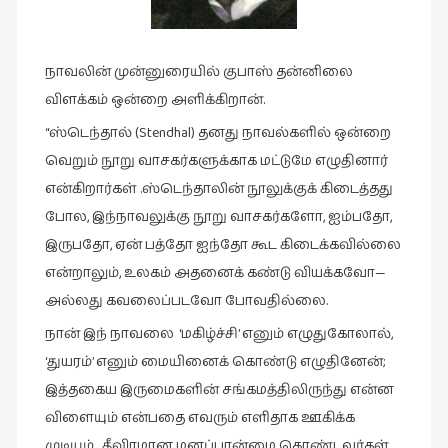
கவிதை
(29)
காந்தியின்
நாவலின் முன்னுரையில் குபாஸ் தன்னிலை
நிழலில்
விளக்கம் ஒன்றை அளிக்கிறான்.
(6)
“ஸ்டெந்தால் (Stendhal) தனது நாவல்களில் ஒன்றை
காமிக்ஸ்
வெறும் நூறு வாசகர்களுக்காக மட்டுமே எழுதினார்
(7)
என்கிறார்கள் .ஸ்டெந்தாலின் நூலுக்குக் கிடைத்தது
காலைக்
போல, இந்நாவலுக்கு நூறு வாசகர்களோ, ஐம்பதோ,
குறிப்புகள்
இருபதோ, ஏன் பத்தோ ஐந்தோ கூட கிடைக்கவில்லை
(31)
என்றாலும், உலகம் அதனைக் கண்டு வியக்கவோ—
குறுங்கதை
அல்லது கவலைப்படவோ போவதில்லை.
(149)
நான் இந் நாவலை ‘மகிழ்ச்சி’ எனும் எழுதுகோலால்,
குறும்படம்
‘துயரம்’ எனும் மையினைக் கொண்டு எழுதினேன்;
(13)
இத்தகைய இருமைகளின் சங்கமத்திலிருந்து என்ன
குற்றமுகங்கள்
விளையும் என்பதை எவரும் எளிதாக ஊகிக்க
(25)
முடியும். தீவிரமான மனப்பான்மை கொண்டவர்கள்