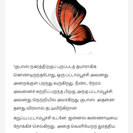
வரலாறு
(2)
வரலாறு
(4)
வாசிப்பில்
இன்று
(1)
“குபாஸ் நகரத்திற்குப் புறப்படத் தயாராகிக்
விமர்சனம்
கொண்டிருந்தபோது, ஒரு பட்டாம்பூச்சி அவனது
(19)
அறைக்குள் பறந்து வருகிறது.. நீண்ட நேரம்
விளையாட்டு
அவனைச் சுற்றிப் பறந்த பிறகு, அந்த பட்டாம்பூச்சி
(2)
அவனது நெற்றியில் அமர்கிறது. குபாஸ் அதனை
ஷேக்ஸ்பியரின்
தனது விரலால் தட்டிவிடுகிறான்
உலகம்
கறுப்பு பட்டாம்பூச்சி உடனே ஜன்னல் கண்ணாடியை
(1)
நோக்கிச் செல்கிறது. அதை வெளியேற்ற துரத்திய