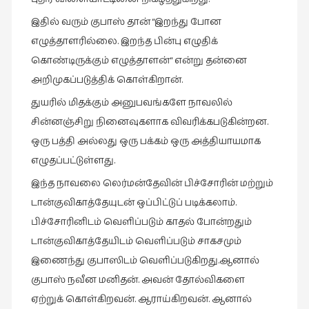
இலக்கியப்
இதில் வரும் குபாஸ் தான் “இறந்து போன
பேருரைகள்
எழுத்தாளரில்லை. இறந்த பின்பு எழுதிக்
(7)
கொண்டிருக்கும் எழுத்தாளன்“ என்று தன்னை
ஊடகம்
அறிமுகப்படுத்திக் கொள்கிறான்.
(1)
துயரில் மிதக்கும் அனுபவங்களே நாவலில்
எனக்குப்
சின்னஞ்சிறு நினைவுகளாக விவரிக்கபடுகின்றன.
பிடித்த
ஒரு பத்தி அல்லது ஒரு பக்கம் ஒரு அத்தியாயமாக
கதைகள்
(39)
எழுதப்பட்டுள்ளது.
எனது
இந்த நாவலை லெர்மன்தேவின் பிச்சோரின் மற்றும்
பரிந்துரைகள்
டான்குவிகாத்தேயுடன் ஒப்பிட்டுப் படிக்கலாம்.
(5)
பிச்சோரினிடம் வெளிப்படும் காதல் போன்றதும்
ஓவியங்கள்
டான்குவிகாத்தேயிடம் வெளிப்படும் சாகசமும்
(47)
இணைந்து குபாஸிடம் வெளிப்படுகிறது.ஆனால்
குபாஸ் நவீன மனிதன். அவன் தோல்விகளை
ஓவியங்கள்
(53)
ஏற்றுக் கொள்கிறவன். ஆராய்கிறவன். ஆனால்