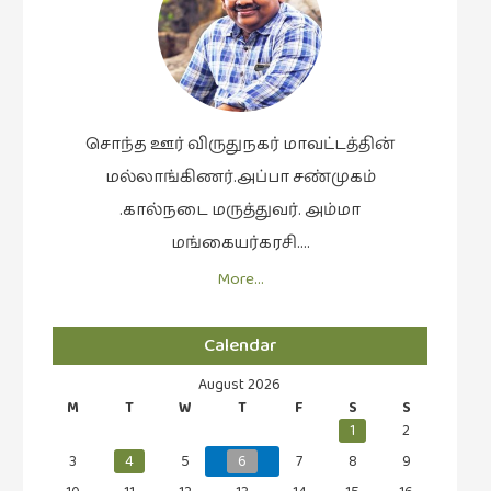
சொந்த ஊர் விருதுநகர் மாவட்டத்தின்
மல்லாங்கிணர்.அப்பா சண்முகம்
.கால்நடை மருத்துவர். அம்மா
மங்கையர்கரசி….
More…
Calendar
August 2026
M
T
W
T
F
S
S
1
2
3
4
5
6
7
8
9