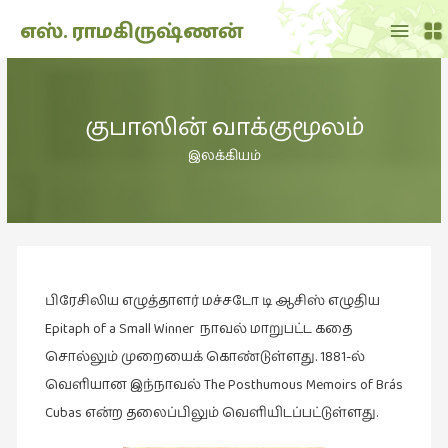
Main
எஸ். ராமகிருஷ்ணன்
Menu
THE
DOLL
குபாஸின் வாக்குமூலம்
SHOW
(7)
இலக்கியம்
Translation
(2)
அறிவிப்பு
(1,948)
பிரேசிலிய எழுத்தாளர் மச்சடோ டி ஆசிஸ் எழுதிய
அனுபவம்
(135)
Epitaph of a Small Winner நாவல் மாறுபட்ட கதை
சொல்லும் முறையைக் கொண்டுள்ளது. 1881-ல்
அன்றாடம்
வெளியான இந்நாவல் The Posthumous Memoirs of Brás
(3)
Cubas என்ற தலைப்பிலும் வெளியிடப்பட்டுள்ளது.
ஆளுமை
(81)