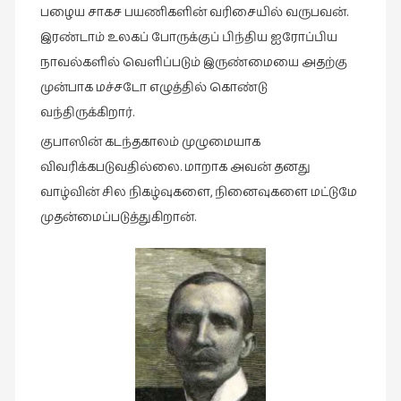
பழைய சாகச பயணிகளின் வரிசையில் வருபவன்.
கட்டுரைகள்
இரண்டாம் உலகப் போருக்குப் பிந்திய ஐரோப்பிய
(1)
நாவல்களில் வெளிப்படும் இருண்மையை அதற்கு
கட்டுரைகள்
முன்பாக மச்சடோ எழுத்தில் கொண்டு
(7)
வந்திருக்கிறார்.
கதைகள்
குபாஸின் கடந்தகாலம் முழுமையாக
செல்லும்
விவரிக்கபடுவதில்லை. மாறாக அவன் தனது
பாதை
(10)
வாழ்வின் சில நிகழ்வுகளை, நினைவுகளை மட்டுமே
முதன்மைப்படுத்துகிறான்.
கல்வி
(1)
கல்வி
(16)
கவிஞனும்
கவிதையும்
(4)