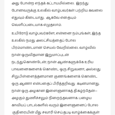
நேர்காணல்
அது போன்ற எந்தக் கட்டாயமில்லை. இறந்து
(4)
போனவருக்கு உலகில் வாழ்பவர்கள் பற்றிய கவலை
எதுவும் கிடையாது. ஆகவே எதையும்
படித்தவை
(20)
வெளிப்படையாக எழுதலாம்.
பயணங்கள்
உயிரோடு வாழ்பவர்களே, என்னை நம்புங்கள், இந்த
(24)
உலகில் நமது அலட்சியத்தைப் போல
பிரம்மாண்டமான செயல் வேறில்லை. வாழ்வில்
பரிந்துரை
(22)
நான் ஒருவிதமான இறுமாப்புடன்
நடந்துகொண்டேன்; நான் ஆண்களுக்கே உரிய
புகைப்படக்கலை
பாவனைகளைக் கொண்ட ஒரு சிறுவனா, அல்லது
(1)
சிறுபிள்ளைத்தனமான குணங்களைக் கொண்ட
புத்தக
ஒரு ஆணா என்பதைப் பிரித்தறிவது கடினமானது.
கண்காட்சி2019
நான் ஒரு அழகான இளைஞனாகத் திகழ்ந்தேன்—
(2)
அழகும் துணிச்சலும் நிறைந்தவனாக. பழைய
புத்தக
காவியப் பாடல்களில் வரும் இளைஞனைப் போல
விமர்சனம்
குதிரையின் மீது சவாரி செய்தபடி வாழ்க்கைக்குள்
(55)