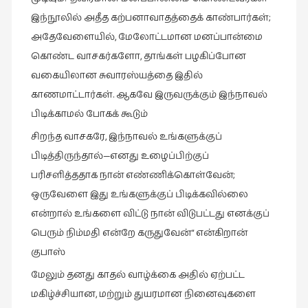
சிறிய
இந்நூலில் அதீத கற்பனாவாதத்தைக் காண்பார்கள்;
உண்மைகள்
அதேவேளையில், மேலோட்டமான மனப்பான்மை
(6)
கொண்ட வாசகர்களோ, தாங்கள் பழகிப்போன
சிறுகதை
வகையிலான சுவாரஸ்யத்தை இதில்
(138)
காணமாட்டார்கள். ஆகவே இருவருக்கும் இந்நாவல்
சினிமா
பிடிக்காமல் போகக் கூடும்
(565)
சிறந்த வாசகரே, இந்நாவல் உங்களுக்குப்
சுழலும்
பிடித்திருந்தால்—எனது உழைப்பிற்குப்
பார்வைகள்
பரிசளித்ததாக நான் எண்ணிக்கொள்வேன்;
(1)
ஒருவேளை இது உங்களுக்குப் பிடிக்கவில்லை
தனிமை
என்றால் உங்களை விட்டு நான் விடுபட்டது எனக்குப்
கொண்டவர்கள்
பெரும் நிம்மதி என்றே கருதுவேன்“ என்கிறான்
(1)
குபாஸ்
திரை
மேலும் தனது காதல் வாழ்க்கை அதில் ஏற்பட்ட
எழுத்து
மகிழ்ச்சியான, மற்றும் துயரமான நினைவுகளை
(4)