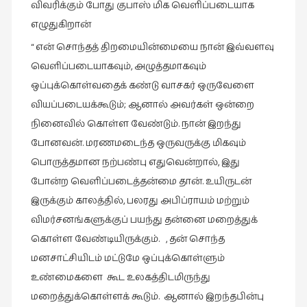
விவரிக்கும் போது குபாஸ் மிக வெளிப்படையாக
நாடகம்
எழுதுகிறான்
(8)
“ என் சொந்தத் திறமையின்மையை நான் இவ்வளவு
நாவல்கள்
வெளிப்படையாகவும், அழுத்தமாகவும்
(1)
ஒப்புக்கொள்வதைக் கண்டு வாசகர் ஒருவேளை
நாவல்கள்
வியப்படையக்கூடும்; ஆனால் அவர்கள் ஒன்றை
(40)
நினைவில் கொள்ள வேண்டும். நான் இறந்து
நினைவுகுறிப்பு
போனவன். மரணமடைந்த ஒருவருக்கு மிகவும்
(7)
பொருத்தமான நற்பண்பு எதுவென்றால், இது
நுண்கலை
போன்ற வெளிப்படைத்தன்மை தான். உயிருடன்
(5)
இருக்கும் காலத்தில், பலரது அபிப்ராயம் மற்றும்
நுண்கலை
விமர்சனங்களுக்குப் பயந்து தன்னை மறைத்துக்
(11)
கொள்ள வேண்டியிருக்கும். , தன் சொந்த
நூலக
மனசாட்சியிடம் மட்டுமே ஒப்புக்கொள்ளும்
மனிதர்கள்
உண்மைகளை கூட உலகத்திடமிருந்து
(32)
மறைத்துக்கொள்ளக் கூடும். ஆனால் இறந்தபின்பு