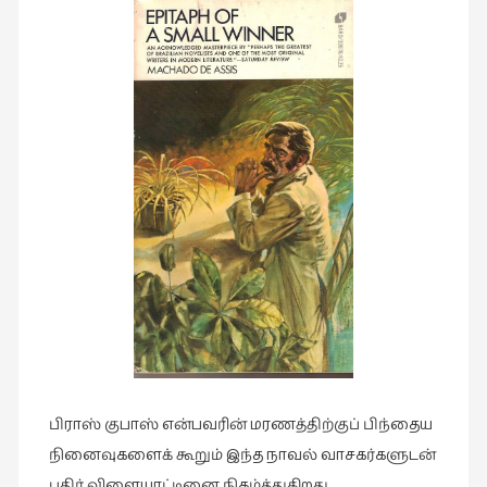
இசை
(23)
இணையதளம்
(23)
இந்திய
இலக்கியம்
(4)
இயற்கை
(34)
இலக்கியம்
(729)
இன்னொரு
கவிதை
பிராஸ் குபாஸ் என்பவரின் மரணத்திற்குப் பிந்தைய
(1)
நினைவுகளைக் கூறும் இந்த நாவல் வாசகர்களுடன்
உலக
புதிர் விளையாட்டினை நிகழ்த்துகிறது.