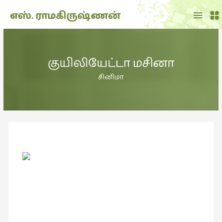
Main
எஸ். ராமகிருஷ்ணன்
Menu
THE
DOLL
குயிலியேட்டா மசினா
SHOW
(7)
சினிமா
Translation
(2)
அறிவிப்பு
(1,949)
அனுபவம்
(135)
அன்றாடம்
(3)
ஆளுமை
(81)