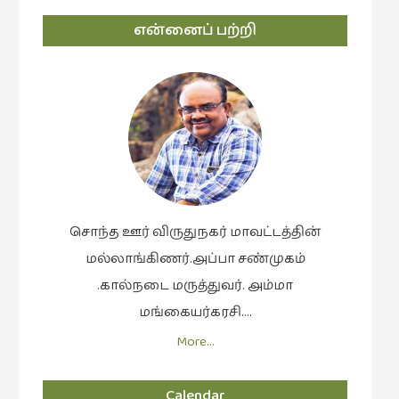
என்னைப் பற்றி
சொந்த ஊர் விருதுநகர் மாவட்டத்தின்
மல்லாங்கிணர்.அப்பா சண்முகம்
.கால்நடை மருத்துவர். அம்மா
மங்கையர்கரசி….
More…
Calendar