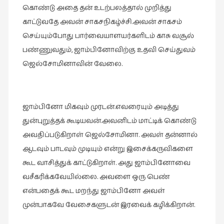
நேர்காணல்
கொண்டு அதை தன் உடற்பலத்தால் முறித்து
(4)
காட்டுவதே அவன் சாகசநிகழ்ச்சி.அவன் சாகசம்
படித்தவை
செய்யும்போது பார்வையாளயர்களிடம் காசு வசூல்
(20)
பண்ணுவதும், ஜாம்பினோவிற்கு உதவி செய்துவம்
ஜெல்சோமினாவின் வேலை.
பயணங்கள்
(24)
பரிந்துரை
(22)
ஜாம்பினோ மிகவும் முரடன்.எவரையும் அடித்து
துன்புறுத்தக் கூடியவன்.அவனிடம் மாட்டிக் கொண்டு
புகைப்படக்கலை
அவதிப்படுகிறாள் ஜெல்சோமினா. அவள் தன்னால்
(1)
ஆடவும் பாடவும் முடியும் என்று இசைக்கருவிகளை
புத்தக
கூட வாசித்துக் காட்டுகிறாள். அது ஜாம்பினோவை
கண்காட்சி2019
வசீகரிக்கவேயில்லை. அவளை ஒரு பெண்
(2)
என்பதைக் கூட மறந்து ஜாம்பினோ அவள்
புத்தக
முன்பாகவே வேசைகளுடன் இரவைக் கழிக்கிறான்.
விமர்சனம்
(55)