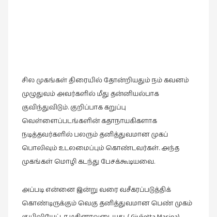
இசை
(23)
இணையதளம்
(23)
இந்திய
சில முகங்கள் திரையில் தோன்றியதும் நம் கவனம்
இலக்கியம்
முழுதுவம் அவர்களில் மீது தன்னியல்பாக
(4)
குவிந்துவிடும். குறிப்பாக கறுப்பு
இயற்கை
வெள்ளைப்படங்களின் கதாநாயகிகளாக
(34)
நடித்தவர்களில் பலரும் தனித்துவமான முகப்
இலக்கியம்
பொலிவும் உடலமைப்பும் கொண்டவர்கள். அந்த
(729)
முகங்கள் மொழி கடந்து பேசக்கூடியவை.
இன்னொரு
கவிதை
அப்படி என்னை இன்று வரை வசீகரப்படுத்திக்
(1)
கொண்டிருக்கும் வெகு தனித்துவமான பெண் முகம்
உலக
.(
Giulietta Masina
)