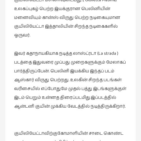
குயிலியேட்டா மசினாவுடையது.
இலக்கியப்
உலகப்புகழ் பெற்ற இயக்குரான பெலினியின்
பேருரைகள்
மனைவியும் கான்ஸ் விருது பெற்ற நடிகையுமான
(7)
குயிலியேட்டா இத்தாலியின் சிறந்த நடிகைகளில்
ஊடகம்
ஒருவர்.
(1)
எனக்குப்
(
La strada )
இவர் கதாநாயகியாக நடித்த லாஸ்ட்ரடா
பிடித்த
படத்தை இதுவரை முப்பது முறைகளுக்கும் மேலாகப்
கதைகள்
பார்த்திருப்பேன். பெலினி இயக்கிய இந்தப் படம்
(39)
ஆஸ்கார் விருது பெற்றது. உலகின் சிறந்த படங்கள்
எனது
வரிசையில் எப்போதுமே முதல் பத்து இடங்களுக்குள்
பரிந்துரைகள்
இடம் பெறும் உன்னத திரைப்படமிது.இப்படத்தில்
(5)
ஆன்டனி குயின் முக்கிய வேடத்தில் நடித்திருக்கிறார்.
ஓவியங்கள்
(47)
ஓவியங்கள்
குயிலியேட்டாவிற்குகோமாளியின் சாடை கொண்ட
(53)