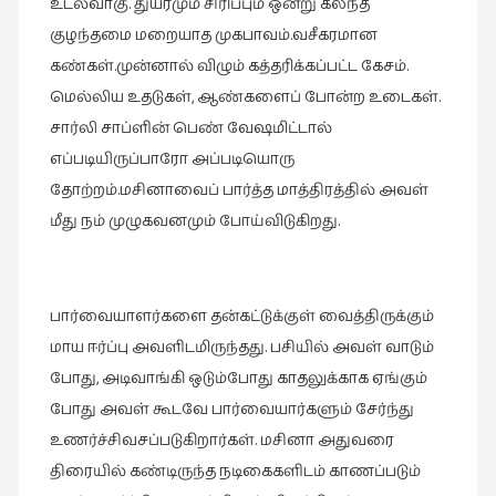
உடல்வாகு. துயரமும் சிரிப்பும் ஒன்று கலந்த
கட்டுரைகள்
குழந்தமை மறையாத முகபாவம்.வசீகரமான
(1)
கண்கள்.முன்னால் விழும் கத்தரிக்கப்பட்ட கேசம்.
கட்டுரைகள்
மெல்லிய உதடுகள், ஆண்களைப் போன்ற உடைகள்.
(7)
சார்லி சாப்ளின் பெண் வேஷமிட்டால்
கதைகள்
எப்படியிருப்பாரோ அப்படியொரு
செல்லும்
தோற்றம்.மசினாவைப் பார்த்த மாத்திரத்தில் அவள்
பாதை
மீது நம் முழுகவனமும் போய்விடுகிறது.
(10)
கல்வி
(1)
பார்வையாளர்களை தன்கட்டுக்குள் வைத்திருக்கும்
கல்வி
மாய ஈர்ப்பு அவளிடமிருந்தது. பசியில் அவள் வாடும்
(16)
போது, அடிவாங்கி ஒடும்போது காதலுக்காக ஏங்கும்
கவிஞனும்
போது அவள் கூடவே பார்வையார்களும் சேர்ந்து
கவிதையும்
உணர்ச்சிவசப்படுகிறார்கள். மசினா அதுவரை
(4)
திரையில் கண்டிருந்த நடிகைகளிடம் காணப்படும்