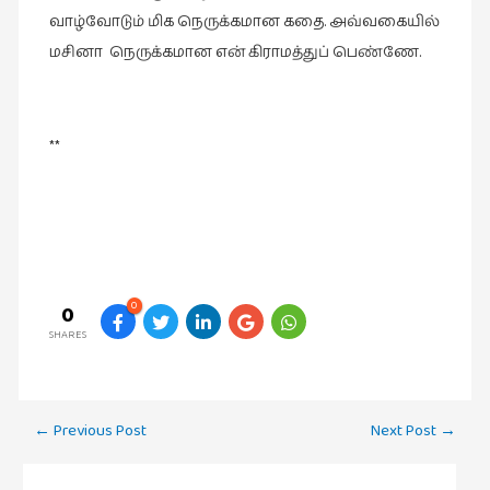
வாழ்வோடும் மிக நெருக்கமான கதை. அவ்வகையில்
மசினா நெருக்கமான என் கிராமத்துப் பெண்ணே.
**
0
0
SHARES
Post
←
Previous Post
Next Post
→
navigation