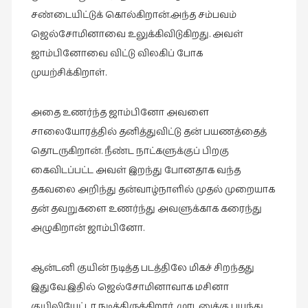
சண்டையிட்டுக் கொல்கிறான்.அந்த சம்பவம்
வரலாறு
ஜெல்சோமினாவை உலுக்கிவிடுகிறது. அவள்
(2)
ஜாம்பினோவை விட்டு விலகிப் போக
வரலாறு
முயற்சிக்கிறாள்.
(4)
வாசிப்பில்
அதை உணர்ந்த ஜாம்பினோ அவளை
இன்று
சாலையோரத்தில் தனித்துவிட்டு தன் பயணத்தைத்
(1)
தொடருகிறான். நீண்ட நாட்களுக்குப் பிறகு
விமர்சனம்
கைவிடப்பட்ட அவள் இறந்து போனதாக வந்த
(19)
தகவலை அறிந்து தன்வாழ்நாளில் முதல் முறையாக
விளையாட்டு
தன் தவறுகளை உணர்ந்து அவளுக்காக கரைந்து
(2)
அழுகிறான் ஜாம்பினோ.
ஷேக்ஸ்பியரின்
உலகம்
ஆன்டனி குயின் நடித்த படத்திலே மிகச் சிறந்தது
(1)
இதுவே.இதில் ஜெல்சோமினாவாக மசினா
குயிலியேட்டா நடித்திருக்கிறார். முரடனுக்கு பயந்து