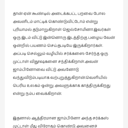
புத்தகக்
தான் ஏன் கூண்டில் அடைக்கபட்ட பறவை போல
காட்சி
தினங்கள்
அவனிடம் மாட்டிக் கொண்டுவிட்டோம் என்று
(4)
புரியாமல் தடுமாறுகிறாள் ஜெல்சோமினா.இவர்கள்
ஒரு இடம் விட்டு இன்னொரு இடத்திற்கு பழைய வேன்
புனைவுக்குறிப்புகள்
(1)
ஒன்றில் பயணம் செய்தபடியே இருக்கிறார்கள்.
அப்படி செல்லும் வழியில் சர்க்கஸை சேர்ந்த ஒரு
பெயரற்ற
முட்டாள் விதூஷகனை சந்திக்கிறாள்.அவன்
மேகம்
(2)
ஜாம்பினோவை விட்டு அவனோடு
வந்துவிடும்படியாக வற்புறுத்துகிறான்.வெளியில்
மூத்தோர்
பெரிய உலகம் ஒன்று அவளுக்காக காத்திருக்கிறது
பாடல்
(4)
என்று நம்ப வைக்கிறான்.
மொழி
(2)
இதனால் ஆத்திரமான ஜாம்பினோ அந்த சர்க்கஸ்
மொழியாக்கம்
முட்டாள் மீது விரோதம் கொண்டு அவனைச்
(19)