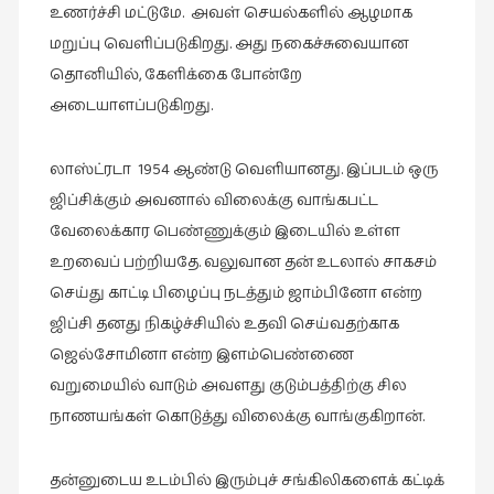
உணர்ச்சி மட்டுமே. அவள் செயல்களில் ஆழமாக
நாடகம்
மறுப்பு வெளிப்படுகிறது. அது நகைச்சுவையான
(8)
தொனியில், கேளிக்கை போன்றே
நாவல்கள்
அடையாளப்படுகிறது.
(1)
நாவல்கள்
லாஸ்ட்ரடா 1954 ஆண்டு வெளியானது. இப்படம் ஒரு
(40)
ஜிப்சிக்கும் அவனால் விலைக்கு வாங்கபட்ட
நினைவுகுறிப்பு
வேலைக்கார பெண்ணுக்கும் இடையில் உள்ள
(7)
உறவைப் பற்றியதே. வலுவான தன் உடலால் சாகசம்
நுண்கலை
செய்து காட்டி பிழைப்பு நடத்தும் ஜாம்பினோ என்ற
(5)
ஜிப்சி தனது நிகழ்ச்சியில் உதவி செய்வதற்காக
நுண்கலை
ஜெல்சோமினா என்ற இளம்பெண்ணை
(11)
வறுமையில் வாடும் அவளது குடும்பத்திற்கு சில
நூலக
நாணயங்கள் கொடுத்து விலைக்கு வாங்குகிறான்.
மனிதர்கள்
(32)
தன்னுடைய உடம்பில் இரும்புச் சங்கிலிகளைக் கட்டிக்