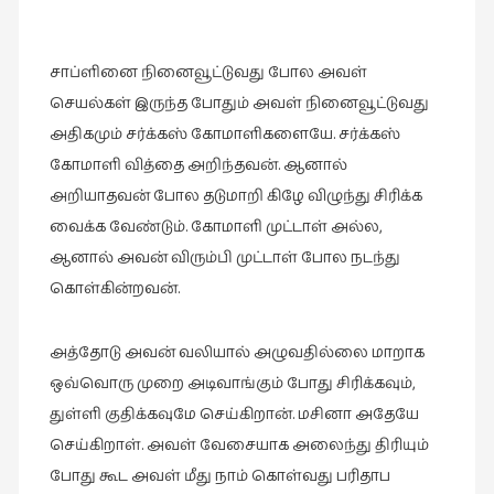
சிறிய
உண்மைகள்
(6)
சாப்ளினை நினைவூட்டுவது போல அவள்
செயல்கள் இருந்த போதும் அவள் நினைவூட்டுவது
சிறுகதை
அதிகமும் சர்க்கஸ் கோமாளிகளையே. சர்க்கஸ்
(138)
கோமாளி வித்தை அறிந்தவன். ஆனால்
சினிமா
அறியாதவன் போல தடுமாறி கிழே விழுந்து சிரிக்க
(566)
வைக்க வேண்டும். கோமாளி முட்டாள் அல்ல,
சுழலும்
ஆனால் அவன் விரும்பி முட்டாள் போல நடந்து
பார்வைகள்
கொள்கின்றவன்.
(1)
தனிமை
அத்தோடு அவன் வலியால் அழுவதில்லை மாறாக
கொண்டவர்கள்
ஒவ்வொரு முறை அடிவாங்கும் போது சிரிக்கவும்,
(1)
துள்ளி குதிக்கவுமே செய்கிறான். மசினா அதேயே
திரை
செய்கிறாள். அவள் வேசையாக அலைந்து திரியும்
எழுத்து
போது கூட அவள் மீது நாம் கொள்வது பரிதாப
(4)