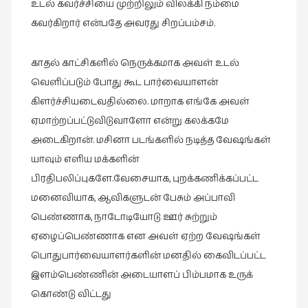
கவிதை
உடல் கவர்ச்சியை முற்றிலும் விலக்கி நம்மை
(29)
கவர்கிறார் என்பதே அவரது சிறப்பம்சம்.
காந்தியின்
நிழலில்
காதல் காட்சிகளில் நெருக்கமாக அவள் உடல்
(6)
வெளிப்படும் போது கூட பார்வையாளன்
காமிக்ஸ்
கிளர்ச்சியடைவதில்லை. மாறாக எங்கே அவள்
(7)
ஏமாற்றப்பட்டுவிடுவாளோ என்று கலக்கமே
காலைக்
அடைகிறான். மசினா படங்களில் நடித்த வேஷங்கள்
குறிப்புகள்
யாவும் எளிய மக்களின்
(31)
பிரதிபலிப்புகளே.வேசையாக, புறக்கணிக்கப்பட்ட
குறுங்கதை
மனைவியாக, ஆவிகளுடன் பேசும் அப்பாவி
(149)
பெண்ணாக, நாடோடியோடு ஊர் சுற்றும்
ஏழைப்பெண்ணாக என அவள் ஏற்ற வேஷங்கள்
குறும்படம்
(13)
பொதுபார்வையாளர்களின் மனதில் கைவிடப்பட்ட
இளம்பெண்ணின் அடையாளப் பிம்பமாக உருக்
குற்றமுகங்கள்
கொண்டு விட்டது
(25)