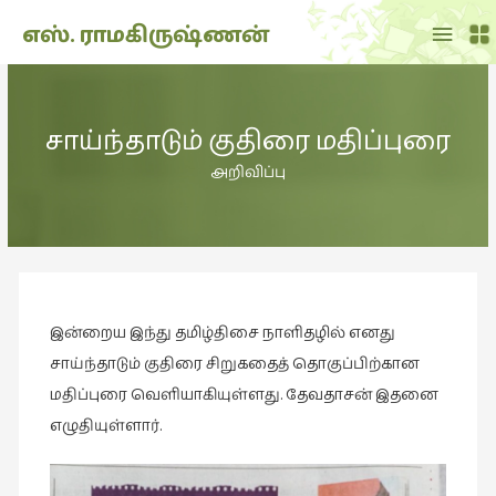
Main
எஸ். ராமகிருஷ்ணன்
Menu
THE
DOLL
சாய்ந்தாடும் குதிரை மதிப்புரை
SHOW
(7)
அறிவிப்பு
Translation
(2)
அறிவிப்பு
(1,949)
இன்றைய இந்து தமிழ்திசை நாளிதழில் எனது
அனுபவம்
(135)
சாய்ந்தாடும் குதிரை சிறுகதைத் தொகுப்பிற்கான
மதிப்புரை வெளியாகியுள்ளது. தேவதாசன் இதனை
அன்றாடம்
எழுதியுள்ளார்.
(3)
ஆளுமை
(81)