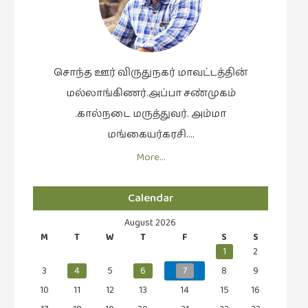
கட்டுரைகள்
(1)
கட்டுரைகள்
(7)
சொந்த ஊர் விருதுநகர் மாவட்டத்தின்
மல்லாங்கிணர்.அப்பா சண்முகம்
கதைகள்
செல்லும்
.கால்நடை மருத்துவர். அம்மா
பாதை
மங்கையர்கரசி….
(10)
More…
கல்வி
(1)
Calendar
கல்வி
August 2026
(16)
M
T
W
T
F
S
S
கவிஞனும்
1
2
கவிதையும்
3
4
5
6
7
8
9
(4)
10
11
12
13
14
15
16