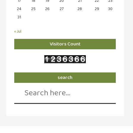
கவிதை
17
18
19
20
21
22
23
(29)
24
25
26
27
28
29
30
31
காந்தியின்
நிழலில்
« Jul
(6)
காமிக்ஸ்
Visitors Count
(7)
காலைக்
குறிப்புகள்
(31)
search
Search
குறுங்கதை
for:
(149)
குறும்படம்
(13)
குற்றமுகங்கள்
(25)