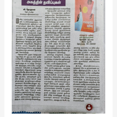
இசை
(23)
இணையதளம்
(23)
இந்திய
இலக்கியம்
(4)
இயற்கை
(34)
இலக்கியம்
(729)
இன்னொரு
கவிதை
(1)
உலக