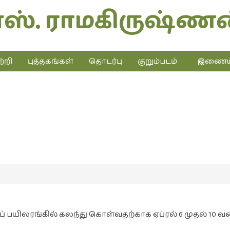
எஸ். ராமகிருஷ்ணன
்றி
புத்தகங்கள்
தொடர்பு
குறும்படம்
இணையத்
சிங்கப்பூர் பயணம்
அறிவிப்பு
ப் பயிலரங்கில் கலந்து கொள்வதற்காக ஏப்ரல் 6 முதல் 10 