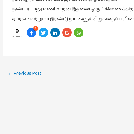
நண்பர் பாலு மணிமாறன் இதனை ஒருங்கிணைக்கிறார
ஏப்ரல் 7 மற்றும் 8 இரண்டு நாட்களும் சிறுகதைப் பயி
0
0
SHARES
Post
←
Previous Post
navigation