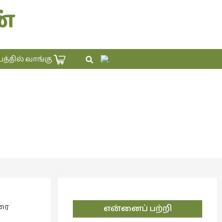
்
×
தில் வாங்கு
வரை
என்னைப் பற்றி