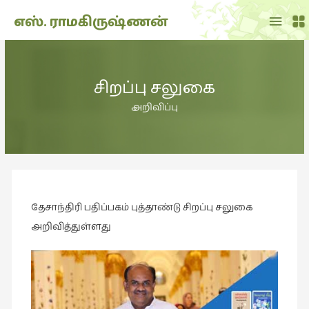
Main
எஸ். ராமகிருஷ்ணன்
Menu
THE
DOLL
சிறப்பு சலுகை
SHOW
(7)
அறிவிப்பு
Translation
(2)
அறிவிப்பு
(1,949)
தேசாந்திரி பதிப்பகம் புத்தாண்டு சிறப்பு சலுகை
அனுபவம்
(135)
அறிவித்துள்ளது
அன்றாடம்
(3)
ஆளுமை
(81)