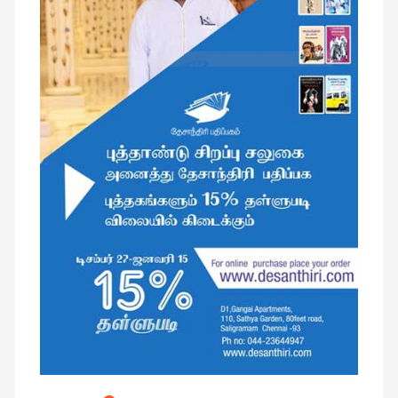
இசை
(23)
இணையதளம்
(23)
இந்திய
இலக்கியம்
(4)
இயற்கை
(34)
இலக்கியம்
(729)
இன்னொரு
கவிதை
(1)
உலக