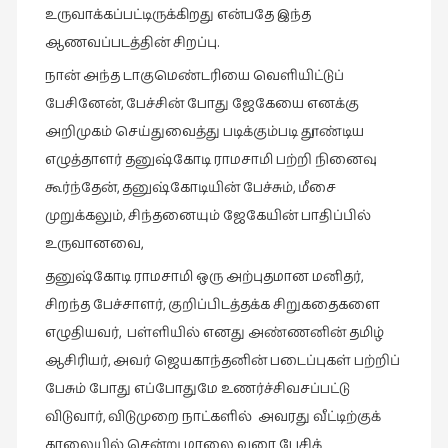
உருவாக்கப்பட்டிருக்கிறது என்பதே இந்த
கட்டுரைகள்
ஆணவப்படத்தின் சிறப்பு.
(1)
நான் அந்த டாகுமெண்டரியை வெளியிட்டுப்
கட்டுரைகள்
(7)
பேசினேன், பேச்சின் போது ஜேகேயை எனக்கு
அறிமுகம் செய்துவைத்து படிக்கும்படி தூண்டிய
கதைகள்
எழுத்தாளர் தனுஷ்கோடி ராமசாமி பற்றி நினைவு
செல்லும்
பாதை
கூர்ந்தேன், தனுஷ்கோடியின் பேச்சும், மீசை
(10)
முறுக்கலும், சிந்தனையும் ஜேகேயின் பாதிப்பில்
உருவானவை,
கல்வி
(1)
தனுஷ்கோடி ராமசாமி ஒரு அற்புதமான மனிதர்,
கல்வி
சிறந்த பேச்சாளர், குறிப்பிடத்தக்க சிறுகதைகளை
(16)
எழுதியவர், பள்ளியில் எனது அண்ணனின் தமிழ்
ஆசிரியர், அவர் ஜெயகாந்தனின் படைப்புகள் பற்றிப்
கவிஞனும்
கவிதையும்
பேசும் போது எப்போதுமே உணர்ச்சிவசப்பட்டு
(4)
விடுவார், விடுமுறை நாட்களில் அவரது வீட்டிற்குக்
காலையில் சென்று மாலை வரை பேசிக்