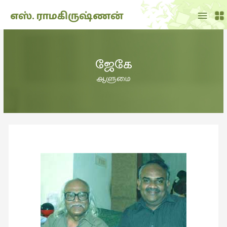
Main
எஸ். ராமகிருஷ்ணன்
Menu
THE
DOLL
ஜேகே
SHOW
(7)
ஆளுமை
Translation
(2)
அறிவிப்பு
(1,948)
அனுபவம்
(135)
அன்றாடம்
(3)
ஆளுமை
(81)