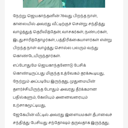
இசை
நேற்று ஜெயகாந்தனின் 78வது பிறந்த நாள்,
(23)
காலையில் அவரது வீட்டிற்குச் சென்று சந்தித்து
இணையதளம்
வாழ்த்துத் தெரிவித்தேன், வாசகர்கள், நண்பர்கள்,
(23)
இடதுசாரித்தோழர்கள், பத்திரிக்கையாளர்கள் என்று
இந்திய
பிறந்த நாள் வாழ்த்து சொல்ல பலரும் வந்து
இலக்கியம்
கொண்டேயிருந்தார்கள்.
(4)
எப்போதுமே ஜெயகாந்தனோடு பேசிக்
இயற்கை
கொண்டிருப்பது மிகுந்த உத்வேகம் தரக்கூடியது,
(34)
நேற்றும் அப்படியே இருந்தது, முதுமையின்
இலக்கியம்
தளர்ச்சியிருந்த போதும் அவரது தீர்க்கமான
(729)
பதில்களும், கேலியும் அனைவரையும்
இன்னொரு
உற்சாகமூட்டியது,
கவிதை
(1)
ஜேகேயின் வீட்டில் அவரது இளையமகள் தீபாவைச்
சந்தித்து பேசியது சந்தோஷம் தருவதாக இருந்தது,
உலக