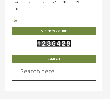
24
25
26
27
28
29
30
நேர்காணல்
(4)
31
படித்தவை
« Jul
(20)
Visitors Count
பயணங்கள்
(24)
பரிந்துரை
(22)
search
புகைப்படக்கலை
Search
(1)
for:
புத்தக
கண்காட்சி2019
(2)
புத்தக
விமர்சனம்
(54)