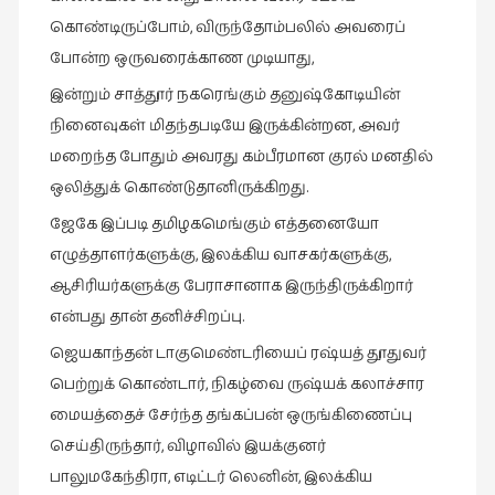
கவிதை
(29)
கொண்டிருப்போம், விருந்தோம்பலில் அவரைப்
போன்ற ஒருவரைக்காண முடியாது,
காந்தியின்
நிழலில்
இன்றும் சாத்தூர் நகரெங்கும் தனுஷ்கோடியின்
(6)
நினைவுகள் மிதந்தபடியே இருக்கின்றன, அவர்
மறைந்த போதும் அவரது கம்பீரமான குரல் மனதில்
காமிக்ஸ்
(7)
ஒலித்துக் கொண்டுதானிருக்கிறது.
காலைக்
ஜேகே இப்படி தமிழகமெங்கும் எத்தனையோ
குறிப்புகள்
எழுத்தாளர்களுக்கு, இலக்கிய வாசகர்களுக்கு,
(31)
ஆசிரியர்களுக்கு பேராசானாக இருந்திருக்கிறார்
குறுங்கதை
என்பது தான் தனிச்சிறப்பு.
(149)
ஜெயகாந்தன் டாகுமெண்டரியைப் ரஷ்யத் தூதுவர்
குறும்படம்
பெற்றுக் கொண்டார், நிகழ்வை ருஷ்யக் கலாச்சார
(13)
மையத்தைச் சேர்ந்த தங்கப்பன் ஒருங்கிணைப்பு
குற்றமுகங்கள்
செய்திருந்தார், விழாவில் இயக்குனர்
(25)
பாலுமகேந்திரா, எடிட்டர் லெனின், இலக்கிய