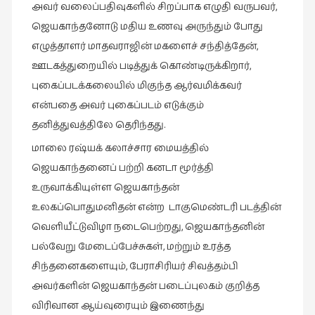
அவர் வலைப்பதிவுகளில் சிறப்பாக எழுதி வருபவர்,
இலக்கியப்
பேருரைகள்
ஜெயகாந்தனோடு மதிய உணவு அருந்தும் போது
(7)
எழுத்தாளர் மாதவராஜின் மகளைச் சந்தித்தேன்,
ஊடகத்துறையில் படித்துக் கொண்டிருக்கிறார்,
ஊடகம்
(1)
புகைப்படக்கலையில் மிகுந்த ஆர்வமிக்கவர்
என்பதை அவர் புகைப்படம் எடுக்கும்
எனக்குப்
தனித்துவத்திலே தெரிந்தது.
பிடித்த
கதைகள்
மாலை ரஷ்யக் கலாச்சார மையத்தில்
(39)
ஜெயகாந்தனைப் பற்றி கனடா மூர்த்தி
எனது
உருவாக்கியுள்ள ஜெயகாந்தன்
பரிந்துரைகள்
உலகப்பொதுமனிதன் என்ற டாகுமெண்டரி படத்தின்
(5)
வெளியீட்டுவிழா நடைபெற்றது, ஜெயகாந்தனின்
ஓவியங்கள்
பல்வேறு மேடைப்பேச்சுகள், மற்றும் உரத்த
(47)
சிந்தனைகளையும், பேராசிரியர் சிவத்தம்பி
அவர்களின் ஜெயகாந்தன் படைப்புலகம் குறித்த
ஓவியங்கள்
(53)
விரிவான ஆய்வுரையும் இணைந்து