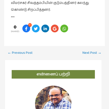
விமர்சகர் சிவத்தம்பியின் குடும்பத்தினர் கலந்து
சிறிய
உண்மைகள்
கொண்டு சிறப்பித்தனர்.
(6)
***
சிறுகதை
0
0
(138)
SHARES
சினிமா
(565)
Post
←
Previous Post
Next Post
→
சுழலும்
navigation
பார்வைகள்
(1)
தனிமை
என்னைப் பற்றி
கொண்டவர்கள்
(1)
திரை
எழுத்து
(4)