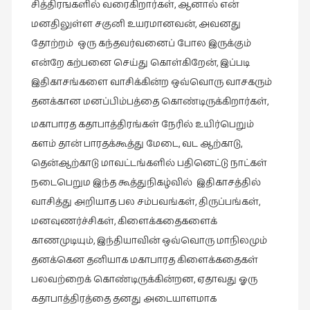
சித்திரஙகளில் வரைகிறார்கள், ஆனால் என்
கட்டுரைகள்
மனதிலுள்ள சகுனி உயரமானவன், அவனது
(1)
தோற்றம் ஒரு கந்தவர்வனைப் போல இருக்கும்
கட்டுரைகள்
என்றே கற்பனை செய்து கொள்கிறேன், இப்படி
(7)
இதிகாசங்களை வாசிக்கின்ற ஒவ்வொரு வாசகரும்
கதைகள்
தனக்கான மனப்பிம்பத்தை கொண்டிருக்கிறார்கள்,
செல்லும்
மகாபாரத கதாபாத்திரங்கள் நேரில் உயிர்பெறும்
பாதை
களம் தான் பாரதக்கூத்து மேடை, வட ஆற்காடு,
(10)
தென்ஆற்காடு மாவட்டங்களில் பதினெட்டு நாட்கள்
கல்வி
நடைபெறும இந்த கூத்துநிகழ்வில் இதிகாசத்தில்
(1)
வாசித்து அறியாத பல சம்பவங்கள், திருப்பங்கள்,
கல்வி
மனவுணர்ச்சிகள், கிளைக்கதைகளைக்
(16)
காணமுடியும், இந்தியாவின் ஒவ்வொரு மாநிலமும்
கவிஞனும்
தனக்கென தனியாக மகாபாரத கிளைக்கதைகள்
கவிதையும்
பலவற்றைக் கொண்டிருக்கின்றன, ஏதாவது ஓரு
(4)
கதாபாத்திரத்தை தனது அடையாளமாக