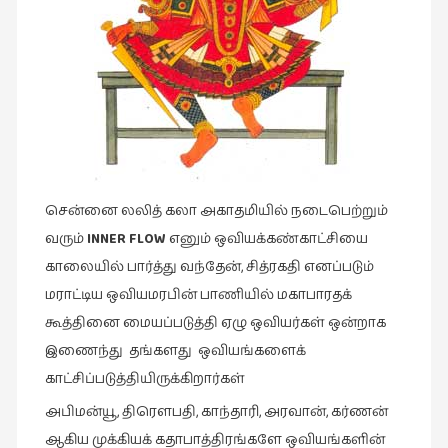
இசை
(23)
இணையதளம்
(23)
இந்திய
இலக்கியம்
(4)
சென்னை லலித் கலா அகாதமியில் நடைபெற்றும்
இயற்கை
வரும்
INNER FLOW
எனும் ஒவியக்கண்காட்சியை
(34)
காலையில் பார்த்து வந்தேன், சித்ரகதி எனப்படும்
இலக்கியம்
மராட்டிய ஒவியமரபின் பாணியில் மகாபாரதக்
(729)
கூத்தினை மையப்படுத்தி ஏழு ஒவியர்கள் ஒன்றாக
இணைந்து தங்களது ஒவியங்களைக்
இன்னொரு
கவிதை
காட்சிப்படுத்தியிருக்கிறார்கள்
(1)
அபிமன்யூ, திரௌபதி, காந்தாரி, அரவான், கர்ணன்
உலக
ஆகிய முக்கியக் கதாபாத்திரங்களே ஒவியங்களின்