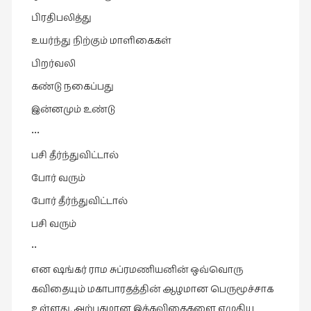
பிரதிபலித்து
உயர்ந்து நிற்கும் மாளிகைகள்
பிறர்வலி
கண்டு நகைப்பது
இன்னமும் உண்டு
•••
பசி தீர்ந்துவிட்டால்
போர் வரும்
போர் தீர்ந்துவிட்டால்
பசி வரும்
••
என ஷங்கர் ராம சுப்ரமணியனின் ஒவ்வொரு
கவிதையும் மகாபாரதத்தின் ஆழமான பெருமூச்சாக
உள்ளது, அற்புதமான இக்கவிதைகளை எழுதிய