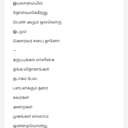
இயலாமையில்
தோள்வலிக்கிறது
பெண் அழும் ஒவ்வொரு
இடமும்
கௌரவர் சபை தானோ
•••
கருப்புக்கல் மாளிகை
தங்க விதானங்கள்
தடாகம் பேல
பளபளக்கும் தரை
சுவர்கள்
அறைகள்
முகங்கள் எல்லாம்
ஒன்றையொன்று