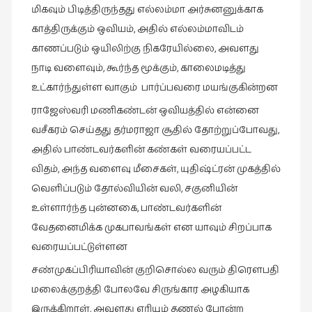
நேர்காணல்
மிகவும் பிடித்திருந்தது எல்லம்மா அர்சுனனுக்காக
(4)
காத்திருக்கும் ஒவியம், அதில் எல்லம்மாவிடம்
படித்தவை
காணப்படும் ஒயிலிற்கு நிகரேயில்லை, அவளது
(20)
நாடி வளைவும், கூர்ந்த மூக்கும், காலைமடித்து
உட்கார்ந்துள்ள வாகும் பார்ப்பவரை மயங்குகின்றன
பயணங்கள்
(24)
ராஜேஸ்வரி மணிகண்டன் ஒவியத்தில் என்னை
வசீகரம் செய்தது தர்மராஜா சூதில் தோற்றுப்போவது,
பரிந்துரை
(22)
அதில் பாண்டவர்களின் கண்கள் வரையப்பட்ட
விதம், அந்த வளைவு மீசைகள், யுதிஷ்ட்ரன் முகத்தில்
புகைப்படக்கலை
வெளிப்படும் தோல்வியின் வலி, சகுனியின்
(1)
உள்ளார்ந்த புன்னகை, பாண்டவர்களின்
புத்தக
வேதனைமிக்க முகபாவங்கள் என யாவும் சிறப்பாக
கண்காட்சி2019
வரையப்பட்டுள்ளன
(2)
சண்முகப்பிரியாவின் குறிசொல்ல வரும் திரௌபதி
புத்தக
விமர்சனம்
மலைக்குறத்தி போலவே சிருங்கார அழகியாக
(55)
இருக்கிறாள், அவளது எரியும் தணல் போன்ற