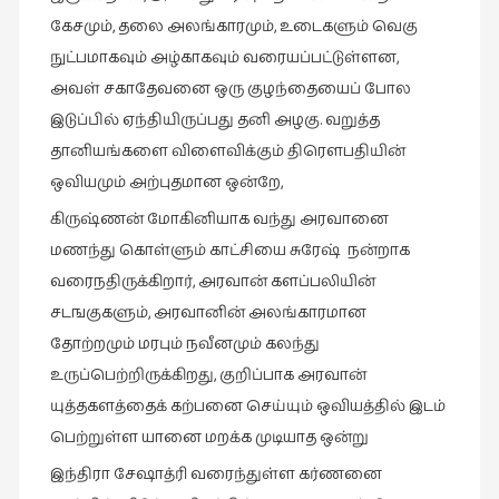
கேசமும், தலை அலங்காரமும், உடைகளும் வெகு
புத்தகக்
காட்சி
நுட்பமாகவும் அழ்காகவும் வரையப்பட்டுள்ளன,
தினங்கள்
அவள் சகாதேவனை ஒரு குழந்தையைப் போல
(4)
இடுப்பில் ஏந்தியிருப்பது தனி அழகு. வறுத்த
புனைவுக்குறிப்புகள்
தானியங்களை விளைவிக்கும் திரௌபதியின்
(1)
ஒவியமும் அற்புதமான ஒன்றே,
பெயரற்ற
கிருஷ்ணன் மோகினியாக வந்து அரவானை
மேகம்
மணந்து கொள்ளும் காட்சியை சுரேஷ் நன்றாக
(2)
வரைநதிருக்கிறார், அரவான் களப்பலியின்
மூத்தோர்
சடஙகுகளும், அரவானின் அலங்காரமான
பாடல்
தோற்றமும் மரபும் நவீனமும் கலந்து
(4)
உருப்பெற்றிருக்கிறது, குறிப்பாக அரவான்
மொழி
யுத்தகளத்தைக் கற்பனை செய்யும் ஒவியத்தில் இடம்
(2)
பெற்றுள்ள யானை மறக்க முடியாத ஒன்று
மொழியாக்கம்
இந்திரா சேஷாத்ரி வரைந்துள்ள கர்ணனை
(19)