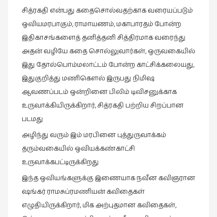
சிறிய
சித்ரகதி என்பது கதைசொல்வதற்காக வரையப்படும்
உண்மைகள்
ஒவியமரபாகும், ராமாயணம், மகாபாரதம் போன்ற
(6)
இதிகாசங்களைத் தனித்தனி சித்திரமாக வரைந்து
சிறுகதை
அதன் வழியே கதை சொல்லுவார்கள், ஒருவகையில்
(138)
இது தோல்பொம்மலாட்டம் போன்ற காட்சிக்கலையது,
சினிமா
இதுகுறித்து மணிகௌல் இருபது நிமிஷ
(566)
ஆவணப்படம் ஒன்றினை பிலிம் டிவிசனுக்காக
சுழலும்
உருவாக்கியிருக்கிறார், சித்ரகதி பற்றிய சிறப்பான
பார்வைகள்
படமது
(1)
அழிந்து வரும் இம் மரபினை புத்துருவாக்கம்
தனிமை
தரும்வகையில் ஒவியக்கண்காட்சி
கொண்டவர்கள்
உருவாக்கபட்டிருக்கிறது
(1)
இந்த ஒவியங்களுக்கு இணையாக நவீன கவிஞரான
திரை
ஷங்கர் ராமசுப்ரமணியன் கவிதைகள்
எழுத்து
எழுதியிருக்கிறார், மிக அற்புதமான கவிதைகள்,
(4)