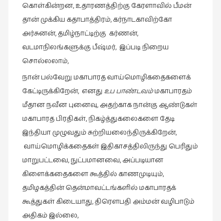
கவிதை
கொள்கின்றன, உதாரணத்திற்கு கேரளாவில் பீமன்
(29)
தான் முக்கிய கதாபாத்திரம், கர்நாடகாவிற்கோ
காந்தியின்
அர்சுனன், தமிழ்நாட்டிற்கு கர்ணன்,
நிழலில்
வடமாநிலங்களுக்கு பீஷ்மர், இப்படி நிறைய
(6)
சொல்லலாம்,
காமிக்ஸ்
நான் பல்வேறு மகாபாரத வாய்மொழிகதைகளைக்
(7)
கேட்டிருக்கிறேன், எனது
உப பாண்டவம்
மகாபாரதம்
காலைக்
மீதான நவீன புனைவு, அதற்காக நான்கு ஆண்டுகள்
குறிப்புகள்
மகாபாரத பிரதிகள், நிகழ்த்துகலைகளை தேடி
(31)
இந்தியா முழுவதும் சுற்றியலைந்திருக்கிறேன்,
குறுங்கதை
வாய்மொழிக்கதைகள் இதிகாசத்திலிருந்து பெரிதும்
(149)
மாறுபட்டவை, நுட்பமானவை, அப்படியான
குறும்படம்
கிளைக்கதைகளை கூத்தில் காணமுடியும்,
(13)
தமிழகத்தின் தென்மாவட்டங்களில் மகாபாரதக்
குற்றமுகங்கள்
கூத்துகள் கிடையாது, திரௌபதி அம்மன் வழிபாடும்
(25)
அதிகம் இல்லை,