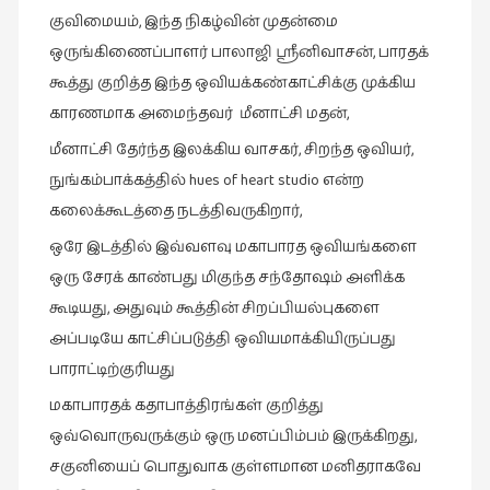
இலக்கியப்
குவிமையம், இந்த நிகழ்வின் முதன்மை
பேருரைகள்
ஒருங்கிணைப்பாளர் பாலாஜி ஸ்ரீனிவாசன், பாரதக்
(7)
கூத்து குறித்த இந்த ஒவியக்கண்காட்சிக்கு முக்கிய
ஊடகம்
காரணமாக அமைந்தவர் மீனாட்சி மதன்,
(1)
மீனாட்சி தேர்ந்த இலக்கிய வாசகர், சிறந்த ஒவியர்,
எனக்குப்
நுங்கம்பாக்கத்தில் hues of heart studio என்ற
பிடித்த
கலைக்கூடத்தை நடத்திவருகிறார்,
கதைகள்
ஒரே இடத்தில் இவ்வளவு மகாபாரத ஒவியங்களை
(39)
ஒரு சேரக் காண்பது மிகுந்த சந்தோஷம் அளிக்க
எனது
கூடியது, அதுவும் கூத்தின் சிறப்பியல்புகளை
பரிந்துரைகள்
அப்படியே காட்சிப்படுத்தி ஒவியமாக்கியிருப்பது
(5)
பாராட்டிற்குரியது
ஓவியங்கள்
மகாபாரதக் கதாபாத்திரங்கள் குறித்து
(47)
ஒவ்வொருவருக்கும் ஒரு மனப்பிம்பம் இருக்கிறது,
ஓவியங்கள்
சகுனியைப் பொதுவாக குள்ளமான மனிதராகவே
(53)