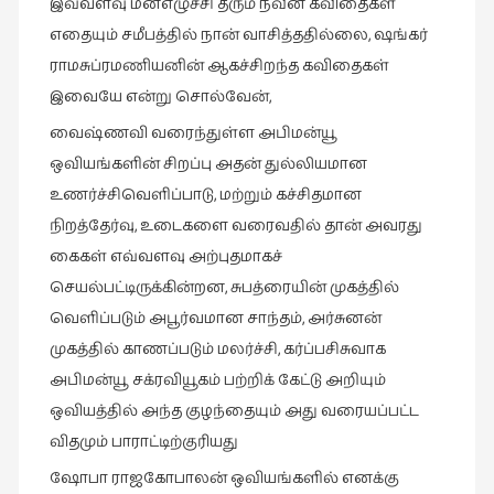
இவ்வளவு மனஎழுச்சி தரும் நவீன கவிதைகள்
நாடகம்
எதையும் சமீபத்தில் நான் வாசித்ததில்லை, ஷங்கர்
(8)
ராமசுப்ரமணியனின் ஆகச்சிறந்த கவிதைகள்
நாவல்கள்
இவையே என்று சொல்வேன்,
(1)
வைஷ்ணவி வரைந்துள்ள அபிமன்யூ
நாவல்கள்
ஒவியங்களின் சிறப்பு அதன் துல்லியமான
(40)
உணர்ச்சிவெளிப்பாடு, மற்றும் கச்சிதமான
நினைவுகுறிப்பு
நிறத்தேர்வு, உடைகளை வரைவதில் தான் அவரது
(7)
கைகள் எவ்வளவு அற்புதமாகச்
நுண்கலை
செயல்பட்டிருக்கின்றன, சுபத்ரையின் முகத்தில்
(5)
வெளிப்படும் அபூர்வமான சாந்தம், அர்சுனன்
நுண்கலை
முகத்தில் காணப்படும் மலர்ச்சி, கர்ப்பசிசுவாக
(11)
அபிமன்யூ சக்ரவியூகம் பற்றிக் கேட்டு அறியும்
ஒவியத்தில் அந்த குழந்தையும் அது வரையப்பட்ட
நூலக
மனிதர்கள்
விதமும் பாராட்டிற்குரியது
(32)
ஷோபா ராஜகோபாலன் ஒவியங்களில் எனக்கு