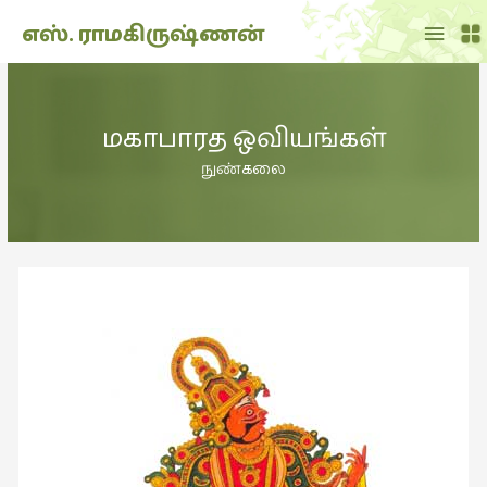
Main
எஸ். ராமகிருஷ்ணன்
Menu
THE
DOLL
மகாபாரத ஒவியங்கள்
SHOW
(7)
நுண்கலை
Translation
(2)
அறிவிப்பு
(1,949)
அனுபவம்
(135)
அன்றாடம்
(3)
ஆளுமை
(81)