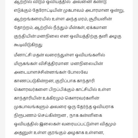
ஆற்றில் விடும் ஒவியத்தில் அவனை கண்டு
வரலாறு
எடுக்கும் தேரோட்டியின் முகபாவம் அபாரமான ஒன்று,
(2)
ஆற்றங்கரையில் உள்ள அந்த மரம், சூரியனின்
தோற்றம், ஆற்றில் நீந்தும் மீன்கள், ஏக்கமான
வரலாறு
(4)
குந்தியின் மனநிலை என ஒவியத்திற்கு தனி அழகு
கூடிவிடுகிறது
வாசிப்பில்
இன்று
மீனாட்சி மதன் வரைந்துள்ள ஒவியங்களில்
(1)
மிருகங்கள் விசித்திரமான மனநிலையின்
விமர்சனம்
அடையாளச்சின்னங்கள் போலவே
(19)
காணப்படுகின்றன, குறிப்பாக காந்தாரி
கௌரவர்களை பிறப்பிக்கும் காட்சியில் உள்ள
விளையாட்டு
(2)
காந்தாரியின் உக்கிரமும் கௌரவர்களின்
முகபாவங்களும் அவரை ஒரு தேர்ந்த ஒவியராக
ஷேக்ஸ்பியரின்
நிரூபணம் செய்கின்றன , நாக கன்னிகை
உலகம்
(1)
ஒவியத்தில் இலைகள் வரையப்பட்டுள்ள விதமும்
அதனுள் உள்ள குரங்கும் அழகாக உள்ளன,