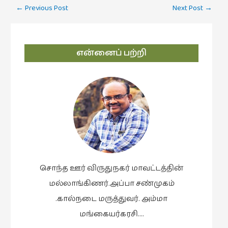
Post
←
Previous Post
Next Post
→
navigation
என்னைப் பற்றி
சொந்த ஊர் விருதுநகர் மாவட்டத்தின்
மல்லாங்கிணர்.அப்பா சண்முகம்
.கால்நடை மருத்துவர். அம்மா
மங்கையர்கரசி….