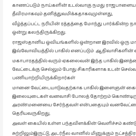
காணப்படும் நாய்களின் உடல்வாகு நமது ராஜபாளைய
தீவிரமாகவும் தனித்துவமிக்கதாகவுமுள்ளது,
வீழ்த்தப்பட்ட நரியின் ரத்தத்தை மோந்து பார்க்கின்ற
ஒன்று கலந்திருக்கிறது.
ராஜஸ்தானிய ஒவியங்களில் ஒன்றான இரவில் ஒரு மான
இவ்வோவியத்தில் பாகில் எனப்படும் ஆதிவாசிகளின் வன
மகாபாரதத்தில் வரும் ஏகலைவன் இந்த பாகில் இனத்தை
வேட்டைக்கு செல்லும் போது சிகாரிகளாக உடன் செல்வ
பணியாற்றியிருக்கிறார்கள்
மானை வேட்டையாடுவதற்காக பாகில் இளைஞன் கையில்
இலையுடைகள் வனவாசி போலத் தோற்றம் கொண்டிருந
அரண்மனையை சேர்ந்தவள் என்பதையும் வனவேட்டைக
தெரியவருகிறது,
அவள் கையில் உள்ள பந்தவிளக்கின் வெளிச்சம் கண்டு
சுற்றிலும்இருட்டு, அடர்நீல வானில் மினுக்கும் நட்சத்த