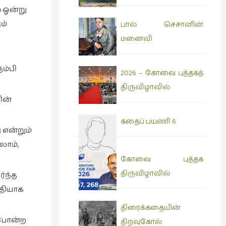
் ஒன்று
ம்
பால் செசானின்
மனைவி
ம்பி
2026 – கோவை புத்தகத்
திருவிழாவில்
ின்
கதைப் பயணி 6
 என்றும்
லாம்,
கோவை புத்தக
திருவிழாவில்
ர்ந்த
்தியாக
திரைக்கதையின்
 போன்ற
திறவுகோல்