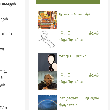
பாவமும்
இடக்கை பேசும் நீதி.
மும்
ஈரோடு புத்தகத்
ப்பட்ட
திருவிழாவில்
ர்
கதைப்பயணி -7
வளது
ஈரோடு புத்தகத்
ள்
திருவிழாவில்
ும்
மழைக்குள் நடக்கும்
திருமணம்.
ிச்சம்