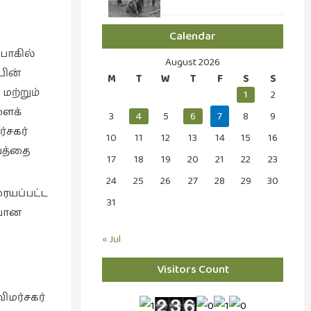
Calendar
பாகில்
August 2026
பின்
M
T
W
T
F
S
S
மற்றும்
1
2
ளைக்
3
4
5
6
7
8
9
்சகர்
10
11
12
13
14
15
16
வத்தை
17
18
19
20
21
22
23
24
25
26
27
28
29
30
ரையப்பட்ட
31
்பான
« Jul
Visitors Count
ிமர்சகர்