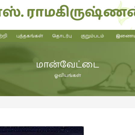
எஸ். ராமகிருஷ்ணன
்றி
புத்தகங்கள்
தொடர்பு
குறும்படம்
இணையத்
மான்வேட்டை
ஓவியங்கள்