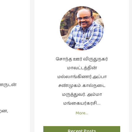
சொந்த ஊர் விருதுநகர்
மாவட்டத்தின்
மல்லாங்கிணர்.அப்பா
னருடன்
சண்முகம் .கால்நடை
மருத்துவர். அம்மா
மங்கையர்கரசி….
றன,
More…
Recent Posts